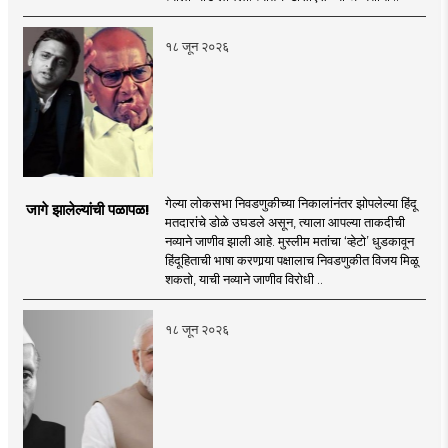
१८ जून २०२६
गेल्या लोकसभा निवडणुकीच्या निकालांनंतर झोपलेल्या हिंदू
जागे झालेल्यांची पळापळ!
मतदारांचे डोळे उघडले असून, त्याला आपल्या ताकदीची
नव्याने जाणीव झाली आहे. मुस्लीम मतांचा ‘व्हेटो’ धुडकावून
हिंदूहिताची भाषा करणार्‍या पक्षालाच निवडणुकीत विजय मिळू
शकतो, याची नव्याने जाणीव विरोधी ..
१८ जून २०२६