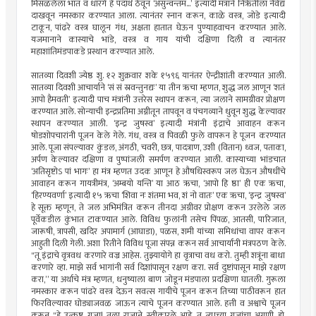
मिसळलेला भात व धारगे हे पदार्थ ठेवून ‘असुन्वन्तम...’ इत्यादी मंत्राने निर्ऋतीला नैवेद्य
दाखवून नमस्कार करण्यात आला. त्यानंतर स्नान करून, काळे वस्त्र, जोडे इत्यादी
टाकून, पांढरे वस्त्र घालून गंध, अक्षता हातात घेऊन पुण्याहवाचन करण्यात आले.
यजमानाने कास्याचे भांडे, वस्त्र व गाय यांची दक्षिणा दिली व त्यानंतर
महाशांतिमंडपाकडे प्रस्थान करण्यात आले.
सातव्या दिवशी ज्येष्ठ शु. १२ शुक्रवार शके १५९६ यानंतर ऐन्द्रीशांती करण्यात आली.
सातव्या दिवशी आचार्याने ‘सं सं स्रवन्तुनद्यः’ या तीन ऋचा म्हणत, शुद्ध जल आणून ‘शतं
आपो हैमवती’ इत्यादी पाच मंत्रांनी उत्तरेस स्थापन करून, त्या जलाने सामग्रीवर प्रोक्षण
करण्यात आले. सोन्याची इन्द्रप्रतिमा अग्नीतून तापवून व पंचगव्याने धुवून शुद्ध केल्यावर
स्थापन करण्यात आली. ‘इन्द्र जुषस्व’ इत्यादी मंत्रांनी इंद्राचे आवाहन करून
षोडशोपचारांनी पूजन केले गेले. गंध, वस्त्र व पिवळी फुले वापरून हे पूजन करण्यात
आले. पूजा संपल्यावर कुंडल, अंगठी, चवरी, छत्र, पादत्राण, उशी (वितान) ध्वज, पताका,
अर्पण केल्यावर दक्षिणा व पुष्पांजली समर्पण करण्यात आली. कास्याच्या भांडचात
‘अतिसृष्टोऽ पां भागः’ हा मंत्र म्हणत उदक आणून हे औषधिस्वरूप जल घेऊन औषधींचे
आवाहन करून गायत्रीमंत्र, ‘अम्बयो यन्ति’ या आठ ऋचा, ‘आपो हि ष्ठा’ ही एक ऋचा,
‘हिरण्यवर्णा’ इत्यादी १५ ऋचा ‘शिवा नः शंतमा भव, शं नो वातः’ एक ऋचा, ‘इन्द्र जुषस्व’
हे सूक्त म्हणून, ते जल अभिमंत्रित करून तीनदा अग्रीवर प्रोक्षण करून उरलेले जल
पूर्वेकडील कुंभात टाकण्यात आले. विविध फुलांनी तसेच पिंपळ, आतसी, पारिजात,
जारूषी, त्रापसी, खदिर अपामार्ग (आघाडा), पळस, शमी यांच्या समिधांचा वापर करून
आहुती दिली गेली. अशा रितीने विविध पूजा संपन्न करून सर्व आचार्यांनी मंत्रपठण केले.
"तू इंद्राचे वृत्रवध करणारे वज्र आहेस. तुझ्यायोगे हा वृत्राचा वध करो. तुम्ही शत्रूंना बाधा
करणारे व्हा. माझे सर्व भागांनी सर्व दिशांपासून रक्षण करा. सर्व दुष्टांपासून माझे रक्षण
करा,” या अर्थाचे मंत्र म्हणत, धनुष्याला बाण जोडून मंडपाला प्रदक्षिणा घातली. गुरूला
नमस्कार करून पांढरे वस्त्र देऊन सवत्स गायीचे पूजन करून तिच्या पाठीवरून हात
फिरविल्यावर घोड्याजवळ जाऊन त्याचे पूजन करण्यात आले. हत्ती व अश्वाचे पूजन
करून "हे उत्कृष्ट गजा! तुला राजाने स्वीकारले आहे. तू त्याच्या गजांचा अग्रणी हो.