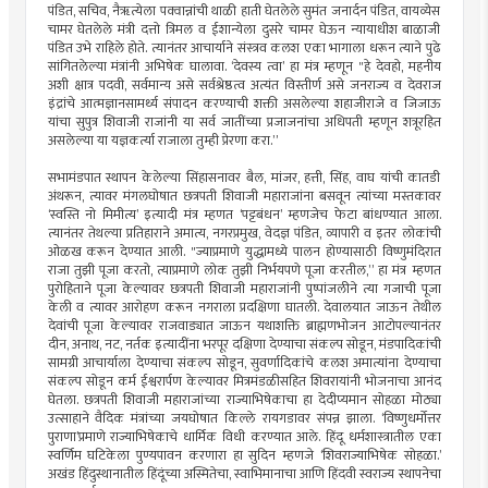
पंडित, सचिव, नैॠत्येला पक्वान्नांची थाळी हाती घेतलेले सुमंत जनार्दन पंडित, वायव्येस
चामर घेतलेले मंत्री दत्तो त्रिमल व ईशान्येला दुसरे चामर घेऊन न्यायाधीश बाळाजी
पंडित उभे राहिले होते. त्यानंतर आचार्याने संस्त्रव कलश एका भागाला धरून त्याने पुढे
सांगितलेल्या मंत्रांनी अभिषेक घालावा. ‘देवस्य त्वा’ हा मंत्र म्हणून "हे देवहो, महनीय
अशी क्षात्र पदवी, सर्वमान्य असे सर्वश्रेष्ठत्व अत्यंत विस्तीर्ण असे जनराज्य व देवराज
इंद्रांचे आत्मज्ञानसामर्थ्य संपादन करण्याची शक्ती असलेल्या शहाजीराजे व जिजाऊ
यांचा सुपुत्र शिवाजी राजांनी या सर्व जातींच्या प्रजाजनांचा अधिपती म्हणून शत्रूरहित
असलेल्या या यज्ञकर्त्या राजाला तुम्ही प्रेरणा करा.”
सभामंडपात स्थापन केलेल्या सिंहासनावर बैल, मांजर, हत्ती, सिंह, वाघ यांची कातडी
अंथरून, त्यावर मंगलघोषात छत्रपती शिवाजी महाराजांना बसवून त्यांच्या मस्तकावर
‘स्वस्ति नो मिमीत्य’ इत्यादी मंत्र म्हणत ‘पट्टबंधन’ म्हणजेच फेटा बांधण्यात आला.
त्यानंतर तेथल्या प्रतिहाराने अमात्य, नगरप्रमुख, वेदज्ञ पंडित, व्यापारी व इतर लोकांची
ओळख करून देण्यात आली. "ज्याप्रमाणे युद्धामध्ये पालन होण्यासाठी विष्णुमंदिरात
राजा तुझी पूजा करतो, त्याप्रमाणे लोक तुझी निर्भयपणे पूजा करतील,” हा मंत्र म्हणत
पुरोहिताने पूजा केल्यावर छत्रपती शिवाजी महाराजांनी पुष्पांजलीने त्या गजाची पूजा
केली व त्यावर आरोहण करून नगराला प्रदक्षिणा घातली. देवालयात जाऊन तेथील
देवांची पूजा केल्यावर राजवाड्यात जाऊन यथाशक्ति ब्राह्मणभोजन आटोपल्यानंतर
दीन, अनाथ, नट, नर्तक इत्यादींना भरपूर दक्षिणा देण्याचा संकल्प सोडून, मंडपादिकांची
सामग्री आचार्याला देण्याचा संकल्प सोडून, सुवर्णादिकांचे कलश अमात्यांना देण्याचा
संकल्प सोडून कर्म ईश्वरार्पण केल्यावर मित्रमंडळीसहित शिवरायांनी भोजनाचा आनंद
घेतला. छत्रपती शिवाजी महाराजांच्या राज्याभिषेकाचा हा देदीप्यमान सोहळा मोठ्या
उत्साहाने वैदिक मंत्रांच्या जयघोषात किल्ले रायगडावर संपन्न झाला. ‘विष्णुधर्मोत्तर
पुराणा’प्रमाणे राज्याभिषेकाचे धार्मिक विधी करण्यात आले. हिंदू धर्मशास्त्रातील एका
स्वर्णिम घटिकेला पुण्यपावन करणारा हा सुदिन म्हणजे ‘शिवराज्याभिषेक सोहळा.’
अखंड हिंदुस्थानातील हिंदूंच्या अस्मितेचा, स्वाभिमानाचा आणि हिंदवी स्वराज्य स्थापनेचा