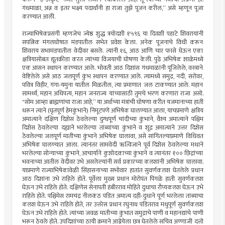
गंधमाळा, अन्न व इतर भक्ष्य पदार्थांनी हा राजा तुझे पूजन करील,” असे म्हणून पूजा
करण्यात आली.
राज्याभिषेकप्रसंगी म्हणजेच ज्येष्ठ शुद्ध त्रयोदशी १५९६ या दिवशी पहाटे शिवरायांनी
सपत्निक मंगलघोषात मंडपातील सभेत प्रवेश केला. अनेक पूजनाचे विधी करून
शिवराय सभामंडपातील वेदीवर बसले. त्यांनी १६, आठ आणि चार फासे घेऊन एका
क्षत्रियासोबत द्यूतक्रीडा करत त्यांच्या विजयाची घोषणा केली. पुढे अभिषेक शाळेमध्ये
एक आसन स्थापन करण्यात आले. भोवती आठ दिशांस गंधमाळांनी पूजिलेले, वस्त्राने
वेष्टिलेले असे आठ जलपूर्ण कुंभ स्थापन करण्यात आले. त्यामध्ये समुद्र, नदी, सरोवर,
पवित्र विहीर, गंगा-यमुना यातील मिळतील, त्या प्रमाणात जल टाकण्यात आले. महान
सामर्थ्य, महान अधिपत्य, महान जनराज्य यांच्यासाठी तुमचे भरण करणारा राजा असो.
"सोम आम्हा ब्राह्मणांचा राजा आहे,” या अर्थाच्या मंत्रांची घोषणा करीत यजमानाच्या हाती
धरून त्याने (घृतपूर्ण हेमकुंभाने) निमूटपणे अभिषेक घालण्यात आला, याचप्रमाणे क्षत्रिय
अमात्याने दक्षिण दिशेस ठेवलेल्या दुग्धपूर्ण चांदीच्या कुंभाने, वैश्य अमात्याने पश्चिम
दिशेस ठेवलेल्या दह्याने भरलेल्या तांब्यांच्या कुंभाने व शूद्र अमात्याने उत्तर दिशेस
ठेवलेल्या जलपूर्ण मातीच्या कुंभाने अभिषेक घालावा, असे सांगितल्याप्रमाणे विधिवत
अभिषेक घालण्यात आला. त्यानंतर सामवेदी ऋत्विजाने पूर्व दिशेस ठेवलेल्या मधाने
भरलेल्या सोन्याच्या कुंभाने, आचार्याने कुशोदकाच्या कुंभाने व त्यानंतर १०० छिद्रांच्या
भवनाच्या आतील वेदीवर उभे असलेल्यांनी सर्व प्रकारच्या कलशांनी अभिषेक घालावा.
याप्रमाणे राज्याभिषेकावेळी सिंहासनाच्या सभोवार हातांत सुवर्णकलश घेतलेले प्रधान
आठ दिशांना उभे राहिले होते. पूर्वेला मुख्य प्रधान मोरोपंत पिंगळे हाती सुवर्णकलश
घेऊन उभे राहिले होते. दक्षिणेस सेनापती हंबीरराव मोहिते दुधाचा रौप्यकलश घेऊन उभे
राहिले होते. पश्चिमेस रामचंद्र नीलकंठ पंडित अमात्य दही-दुधाने पूर्ण भरलेला तांब्याचा
कलश घेऊन उभे राहिले होते, तर उत्तरेस प्रधान रघुनाथ पंडितराव मधुपूर्ण सुवर्णकलश
घेऊन उभे राहिले होते. त्यांच्या जवळ मातीच्या कुंभात समुद्राचे पाणी व महानद्यांचे पाणी
भरून ठेवले होते. उपदिशांच्या ठायी क्रमाने आग्नेयेला छत्र घेतलेले सचिव अण्णाजी दत्तो