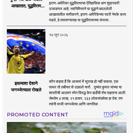
इराण-अमेरिका युद्धविरामाचा ऐतिहासिक क्षण शुक्रवारी
आखातात, युद्धविराम
उजाडणार आहे. त्यानिमित्ताने या युद्धाने बदललेली
झाला!
आखातातील समीकरणे, इराण-अमेरिकेच्या पदरी नेमके काय
पडले, हे तपासण्यासह या युद्धविरामाच्या संभाव्य ..
१७ जून २०२६
कौन कहता हैं कि आसमां में सुराख हो नहीं सकता, एक
इवल्याशा देशाने
पत्थर तो तबीयत से उछालो यारों... दुष्यंत कुमार यांच्या या
जगज्जेत्याला रोखले
शायरीची आठवण स्पेन विरुद्ध केप व्हर्डेची मॅच पाहताना आली.
जेमतेम ४ लाख, ९१ हजार, २३३ लोकसंख्येचा हा देश; पण
त्यांनी माजी जगज्जेत्या आणि जागतिक ..