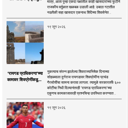
मात्र, आता पुन्हा एकदा पक्षातील काही खासदारांच्या फुटीने
मागे पडले : सुशील
राजकीय वर्तुळात खळबळ उडाली आहे. उबाठा गटातील
कुलकर्णी
नऊपैकी सहा खासदार एकनाथ शिंदेंच्या शिवसेनेत ..
१९ जून २०२६
नुकत्याच संपन्न झालेल्या शिवराज्याभिषेक दिनाच्या
‘रायगड प्राधिकरणा’च्या
सोहळ्याला दुर्गराज रायगडावर शिवप्रेमींना प्रचंड
कामावर शिवप्रेमींकडूनच
गैरसोयींचा सामना करावा लागला. त्यामुळे सरकारतर्फे ६००
प्रश्नचिन्ह का?
कोटींचा निधी दिल्यानंतरही ‘रायगड प्राधिकरणा’च्या
एकूणच कामकाजावरही प्रश्नचिन्ह उपस्थित करण्यात ..
१९ जून २०२६