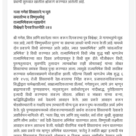
ग्रंथाची सुरुवात खालील श्लोकाने करण्यात आलेली आहे.
नत्वा गणेशं शिवशारदे च मूलं
समालोच्य व विष्णुधर्मम्|
राज्याभिषेकस्य महाप्रयोगं
विश्वेश्वरो दैनकरिस्तनोति ॥१॥
श्री गणेश, शिव आणि शारदेला नमन करून दिनकराचा पुत्र विश्वेश्वर, जे गागाभट्टांचे मूळ
नाव आहे, त्यांनी ‘विष्णुधर्मोत्तर पुराण’ या ग्रंथाच्या आधारे याची रचना केली आहे. यामध्ये
दोन प्रकारचे विधी सांगण्यात आले आहेत, ज्यात ‘प्रथमाभिषेक’ आणि ‘सांवत्सरिक
अभिषेक’ हे विधी करण्यात आले. राज्याभिषेकाचे विधी ज्येष्ठ शुद्ध षष्ठी म्हणजेच
राज्याभिषेकाच्या सात दिवस अगोदरपासून हे विधी सुरू होते. मौंजीबंधन विधी,
पुरुषतुलादान, सुवर्णादि तुलादान त्याचबरोबर राज्ञी सोयराबाई यांच्या सोबत
शिवरायांचा समंत्रक विवाह पुन्हा करण्यात आला. त्यामुळे राज्याभिषेक विधी सपत्निक
करण्यास धर्मशास्त्राप्रमाणे मोकळीक झाली. पहिल्या दिवशी म्हणजेच ज्येष्ठ शुद्ध ६
शके १५९६ रोजी शिवरायांनी देश-कालाचा निर्देश करून, प्रजापालनाधिकाराच्या
सिद्धीद्वारा परमेश्वराप्रीत्यर्थ, साम्राज्यादिफलाच्या प्रीत्यर्थ, गणेशपूजन, त्यांचे अंग म्हणून
ब्राह्मणाकरवी पुण्याहवाचन, मातृकापूजन वसोर्धारापूजन नांदीश्राद्ध, पुरोहितवरण
इत्यादी विधी करण्याचा संकल्प सोडला. अंबिका व त्र्यंबका यांच्या कन्या,
ऋद्धिसिद्धीसहित सर्व देवतांचे आवाहन केले. अशा प्रकारे आवाहन करून
षोडशोपचारांनी व गंधादि पाच उपचारांनी योग्य पूजा करून पुष्प-फलासहित अर्घ्य अर्पण
केले. पुढे पुण्याहवाचनमध्ये लोककल्याणासाठी प्रार्थना करताना शिवरायांनी देवाकडे
आशीर्वचन मागितले की, "मला विघ्न, पाप आणि शत्रू नसावेत, सर्व लोक सुखी, सुखावह
आणि सौम्य असोत.” सर्व देवी-देवतांना अभिषेक घालण्यात आला. विष्णुपत्नी लक्ष्मीला
आवाहन करून आराधना केली. यावेळी पौराणिक मंत्रानी शिवरायांना स्नान घालण्यात
आले. अशा प्रकारे मंत्र म्हणून अभिषेक घातल्यावर, ‘करोतु ते स्वस्ति ब्रह्मा’ इत्यादी मंत्र