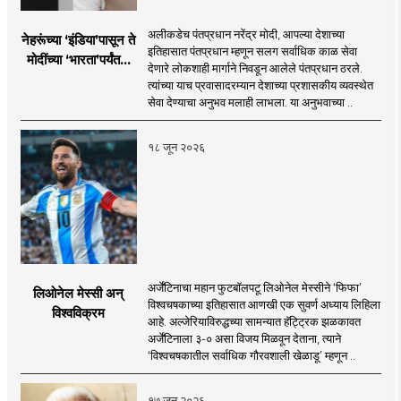
अलीकडेच पंतप्रधान नरेंद्र मोदी, आपल्या देशाच्या
नेहरूंच्या ‘इंडिया’पासून ते
इतिहासात पंतप्रधान म्हणून सलग सर्वाधिक काळ सेवा
मोदींच्या ‘भारता’पर्यंतचा
देणारे लोकशाही मार्गाने निवडून आलेले पंतप्रधान ठरले.
प्रवास...
त्यांच्या याच प्रवासादरम्यान देशाच्या प्रशासकीय व्यवस्थेत
सेवा देण्याचा अनुभव मलाही लाभला. या अनुभवाच्या ..
१८ जून २०२६
अर्जेंटिनाचा महान फुटबॉलपटू लिओनेल मेस्सीने ‘फिफा’
लिओनेल मेस्सी अन्
विश्वचषकाच्या इतिहासात आणखी एक सुवर्ण अध्याय लिहिला
विश्वविक्रम
आहे. अल्जेरियाविरुद्धच्या सामन्यात हॅट्ट्रिक झळकावत
अर्जेंटिनाला ३-० असा विजय मिळवून देताना, त्याने
‘विश्वचषकातील सर्वाधिक गौरवशाली खेळाडू’ म्हणून ..
१७ जून २०२६