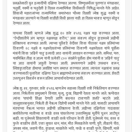
प्रसन्नतेसाठी घृत इत्यादींची दक्षिणा देण्यात आल्या. ‘विष्णुधर्मोत्तर पुराणा’त मंगळवार,
चतुर्थी, नवमी व चतुर्दशी हे दिवस राज्याभिषेक विधीसाठी निषिद्ध मानले गेले आहेत.
शिवाजी महाराजांच्या राज्याभिषेक समारंभात चौथ्या दिवशी ज्येष्ठ शुद्ध नवमी व
मंगळवार आल्याने या दिवशी काहीही विधी झाला नाही. हा दिवस भाकड म्हणून सोडून
देण्यात आला.
पाचव्या दिवशी म्हणजे ज्येष्ठ शुद्ध १० शके १५९६ नक्षत्र यज्ञ करण्यात आला.
"ऐन्द्रीशांतीचे अंग म्हणून नक्षत्रयज्ञ करीन,” असा संकल्प सोडून कुंडामध्ये अग्नीची
प्रतिष्ठापना करण्यात आली. त्याच्या पूर्वेकडे वेदीवर किंवा पीठावर नक्षत्र प्रतिमांच्या
ठिकाणी २८ नक्षत्रे व नक्षत्रदेवतांच्या प्रतिमांच्या ठिकाणी नक्षत्रदेवता यांचे पूर्वोक्त
मंत्रांनी किंवा ‘अग्निर्नः पातु’ इत्यादी आठ वायांनी आवाहन करण्यात आले. समिधा, चरु,
यवमिश्रित तीळ व आज्य यांनी प्रत्येकी ८०० संख्येने पूर्वोक्त होम मंत्रांनी व ‘अग्निर्नः पातु’
या आठ वायांनी आहुती देण्यात आली. अभयगणाने अग्नीचे उपस्थान करून,
स्विष्टकृतादिक होमाचा अवशिष्ट भाग समाप्त करण्यात आला. त्यानंतर नक्षत्रांना प्रसन्न
करण्यासाठी घृतादिक दक्षिणा देऊन ब्राह्मणभोजनाचा संकल्प करण्यात आला. शेवटी
उत्तरपूजन विसर्जन करून प्रतिमा आचार्यांनादेण्यात आली.
ज्येष्ठ शु. ११, गुरुवार, शके १५९६ म्हणजेच सहाव्या दिवशी रात्री निर्ऋतियाग करण्यात
आला. निर्ऋतीला प्रामुख्याने विनाश, मृत्यू, दुःख, विघ्नाची देवता मानले जाते. ऋग्वेदात
त्यांना ‘पापांची शिक्षा देणारी आणि बंधनात टाकणारी शक्ती’ म्हटले आहे.
वास्तुशास्त्रानुसार, निर्ऋती ही नैऋत्य दिशेची स्वामी मानले गेले आहे. यासाठी आचायनि
मंडपांच्या नैऋत्य भागात अग्नीची प्रतिष्ठापना केली. अग्नीच्या दक्षिणेला गाढवावर
बसविलेल्या मातीच्या व काळे वस्त्र पांघरलेल्या उत्तराभिमुख मूर्तीचे पूजन आटोपून
बळी. या पूजेमध्ये शिवरायांनी काळी वस्त्रे परिधान केली होती. पूजेमध्ये गंध, वस्त्र व
फुले काळीच होती. एका सुपात धान, मांस, मीठ मिसळलेले पाणी, पुरी, तीळाचे पीठ,
अपक्व मांस, जवाचे पीठ, कुळथा, माखलेले भांडे, फळे व काळी फुले, खिचडी, मासे