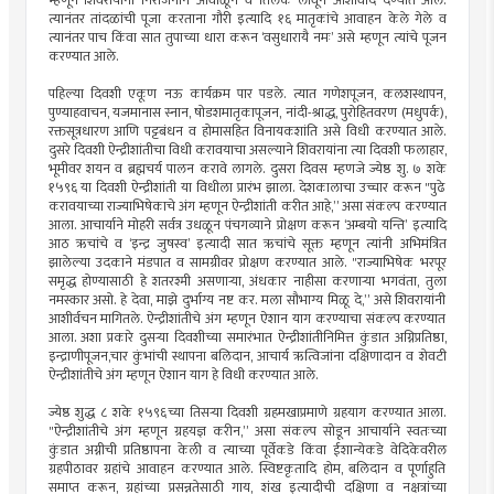
म्हणून शिवरायांना निरांजनाने ओवाळून व तिलक लावून आशीर्वाद देण्यात आले.
त्यानंतर तांदळांची पूजा करताना गौरी इत्यादि १६ मातृकांचे आवाहन केले गेले व
त्यानंतर पाच किंवा सात तुपाच्या धारा करून ‘वसुधारायै नमः’ असे म्हणून त्यांचे पूजन
करण्यात आले.
पहिल्या दिवशी एकूण नऊ कार्यक्रम पार पडले. त्यात गणेशपूजन, कलशस्थापन,
पुण्याहवाचन, यजमानास स्नान, षोडशमातृकापूजन, नांदी-श्राद्ध, पुरोहितवरण (मधुपर्क),
रक्तसूत्रधारण आणि पट्टबंधन व होमासहित विनायकशांति असे विधी करण्यात आले.
दुसरे दिवशी ऐन्द्रीशांतीचा विधी करावयाचा असल्याने शिवरायांना त्या दिवशी फलाहार,
भूमीवर शयन व ब्रह्मचर्य पालन करावे लागले. दुसरा दिवस म्हणजे ज्येष्ठ शु. ७ शके
१५९६ या दिवशी ऐन्द्रीशांती या विधीला प्रारंभ झाला. देशकालाचा उच्चार करून "पुढे
करावयाच्या राज्याभिषेकाचे अंग म्हणून ऐन्द्रीशांती करीत आहे,” असा संकल्प करण्यात
आला. आचार्याने मोहरी सर्वत्र उधळून पंचगव्याने प्रोक्षण करून ‘अम्बयो यन्ति’ इत्यादि
आठ ऋचांचे व ‘इन्द्र जुषस्व’ इत्यादी सात ऋचांचे सूक्त म्हणून त्यांनी अभिमंत्रित
झालेल्या उदकाने मंडपात व सामग्रीवर प्रोक्षण करण्यात आले. "राज्याभिषेक भरपूर
समृद्ध होण्यासाठी हे शतरश्मी असणार्‍या, अंधकार नाहीसा करणार्‍या भगवंता, तुला
नमस्कार असो. हे देवा, माझे दुर्भाग्य नष्ट कर. मला सौभाग्य मिळू दे,” असे शिवरायांनी
आशीर्वचन मागितले. ऐन्द्रीशांतीचे अंग म्हणून ऐशान याग करण्याचा संकल्प करण्यात
आला. अशा प्रकारे दुसर्‍या दिवशीच्या समारंभात ऐन्द्रीशांतीनिमित्त कुंडात अग्निप्रतिष्ठा,
इन्द्राणीपूजन,चार कुंभांची स्थापना बलिदान, आचार्य ऋत्विजांना दक्षिणादान व शेवटी
ऐन्द्रीशांतीचे अंग म्हणून ऐशान याग हे विधी करण्यात आले.
ज्येष्ठ शुद्ध ८ शके १५९६च्या तिसर्‍या दिवशी ग्रहमखाप्रमाणे ग्रहयाग करण्यात आला.
"ऐन्द्रीशांतीचे अंग म्हणून ग्रहयज्ञ करीन,” असा संकल्प सोडून आचार्याने स्वतःच्या
कुंडात अग्नीची प्रतिष्ठापना केली व त्याच्या पूर्वेकडे किंवा ईशान्येकडे वेदिकेवरील
ग्रहपीठावर ग्रहांचे आवाहन करण्यात आले. स्विष्टकृतादि होम, बलिदान व पूर्णाहुति
समाप्त करून, ग्रहांच्या प्रसन्नतेसाठी गाय, शंख इत्यादीची दक्षिणा व नक्षत्रांच्या