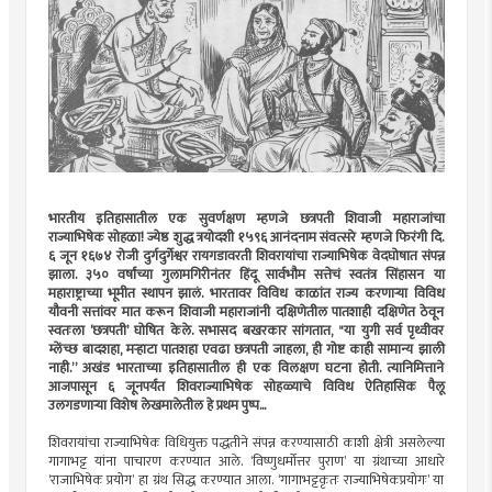
भारतीय इतिहासातील एक सुवर्णक्षण म्हणजे छत्रपती शिवाजी महाराजांचा
राज्याभिषेक सोहळा! ज्येष्ठ शुद्ध त्रयोदशी १५९६ आनंदनाम संवत्सरे म्हणजे फिरंगी दि.
६ जून १६७४ रोजी दुर्गदुर्गेश्वर रायगडावरती शिवरायांचा राज्याभिषेक वेदघोषात संपन्न
झाला. ३५० वर्षांच्या गुलामगिरीनंतर हिंदू सार्वभौम सत्तेचं स्वतंत्र सिंहासन या
महाराष्ट्राच्या भूमीत स्थापन झालं. भारतावर विविध काळांत राज्य करणार्‍या विविध
यौवनी सत्तांवर मात करून शिवाजी महाराजांनी दक्षिणेतील पातशाही दक्षिणेत ठेवून
स्वतःला ‘छत्रपती’ घोषित केले. सभासद बखरकार सांगतात, "या युगी सर्व पृथ्वीवर
म्लेंच्छ बादशहा, मर्‍हाटा पातशहा एवढा छत्रपती जाहला, ही गोष्ट काही सामान्य झाली
नाही.” अखंड भारताच्या इतिहासातील ही एक विलक्षण घटना होती. त्यानिमित्ताने
आजपासून ६ जूनपर्यंत शिवराज्याभिषेक सोहळ्याचे विविध ऐतिहासिक पैलू
उलगडणार्‍या विशेष लेखमालेतील हे प्रथम पुष्प...
शिवरायांचा राज्याभिषेक विधियुक्त पद्धतीने संपन्न करण्यासाठी काशी क्षेत्री असलेल्या
गागाभट्ट यांना पाचारण करण्यात आले. ‘विष्णुधर्मोत्तर पुराण’ या ग्रंथाच्या आधारे
‘राजाभिषेक प्रयोग’ हा ग्रंथ सिद्ध करण्यात आला. ‘गागाभट्टकृतः राज्याभिषेकप्रयोगः’ या