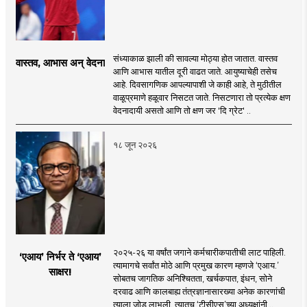
संध्याकाळ झाली की सावल्या मोठ्या होत जातात. वास्तव
वास्तव, आभास अन् वेदना
आणि आभास यातील दूरी वाढत जाते. आयुष्याचेही तसेच
आहे. दिवसागणिक आपल्यापाशी जे काही आहे, ते मुठीतील
वाळूप्रमाणे हळूवार निसटत जाते. निसटणारा तो प्रत्येक क्षण
वेदनादायी असतो आणि तो क्षण जर 'दि ग्रेट' ..
१८ जून २०२६
२०२५-२६ या वर्षांत जगाने कर्मचारीकपातीची लाट पाहिली.
‘एआय’ निर्भर ते ‘एआय’
त्यामागचे सर्वांत मोठे आणि प्रमुख कारण म्हणजे ‘एआय.’
साक्षर!
सोबतच जागतिक अनिश्चितता, खर्चकपात, इंधन, सोने
दरवाढ आणि कालबाह्य तंत्रज्ञानासारख्या अनेक कारणांची
त्याला जोड लाभली. त्यातच ‘टीसीएस’च्या अध्यक्षांनी ..