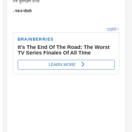
एक सुवर्णक्षण ठरला.
- पंकज भोसले