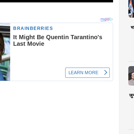
भा
जु