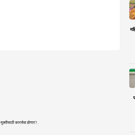
मह
प
ी मुक्तीसाठी कारसेवा होणार?..