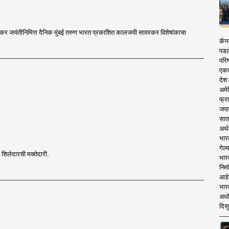
ावरकर जयंतीनिमित्त दैनिक मुंबई तरुण भारत प्रकाशित कालजयी सावरकर विशेषांकाचा
कॅनड
पडल
परिष
एकदा
देश
अमेर
फ्रा
जपा
सात
अर्थ
भार
गेल्
र शिलेदारची मक्तेदारी..
भार
निमं
आहे.
भारत
अधो
दिसू