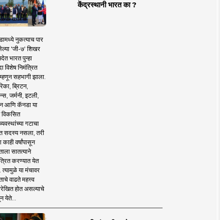
केंद्रस्थानी भारत का ?
ामध्ये नुकत्याच पार
ेल्या 'जी-७' शिखर
देत भारत पुन्हा
 विशेष निमंत्रित
 म्हणून सहभागी झाला.
िका, ब्रिटन,
न्स, जर्मनी, इटली,
न आणि कॅनडा या
 विकसित
व्यवस्थांच्या गटाचा
त सदस्य नसला, तरी
या काही वर्षांपासून
ताला सातत्याने
त्रित करण्यात येत
 त्यामुळे या मंचावर
ाचे वाढते महत्त्व
रेखित होत असल्याचे
न येते...