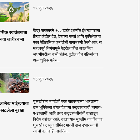
१५ जून २०२६
केंद्र सरकारने १०० टक्के इथेनॉल इंधनवापराला
्थिक स्वातंत्र्याचा
हिरवा कंदील देत, देशाच्या ऊर्जा आणि कृषिक्षेत्रात
नवा जाहीरनामा
एका ऐतिहासिक क्रांतीची पायाभरणी केली आहे. या
महत्त्वपूर्ण निर्णयामुळे पेट्रोलवरील अवलंबित्व
लक्षणीयरीत्या कमी होईल. पुढील दोन महिन्यांतच
अत्याधुनिक फ्लेस ..
१३ जून २०२६
घुसखोरांना मायदेशी परत पाठवण्याच्या भारताच्या
लामिक भाईचार्‍याचा
ठाम भूमिकेला बांगलादेशच्या कट्टरतावादी ‘जमात-
फाटलेला बुरखा
ए-इस्लामी’ आणि इतर कट्टरपंथीयांनी कडाडून
विरोध दर्शवला आहे. स्वतःच्याच मुस्लीम नागरिकांना
घुसखोर ठरवून, सीमेवर मानवी ढाल उभारण्याची
त्यांची वल्गना ही जागतिक ..