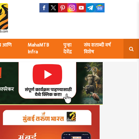
ंघ आणि
MahaMTB
पुन्हा
संघ शताब्दी वर्ष
Infra
देवेंद्र
विशेष