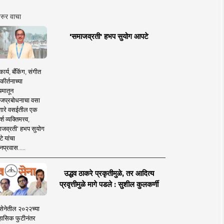
रुर वाचा
'समाजव्रती' हभप सुयोग आपटे
ार्य, बँकिंग, संगीत
कीर्तनाच्या
यमातून
जप्रबोधनाचा वसा
ारे वसईतील एक
श व्यक्तिमत्त्व,
ाजव्रती' हभप सुयोग
े यांचा
प्रवास.....
उद्धव ठाकरे प्रकृतीमुळे, तर आदित्य
प्रवृत्तीमुळे मागे पडले : सुशील कुलकर्णी
सेनेतील २०२२च्या
हासिक फुटीनंतर