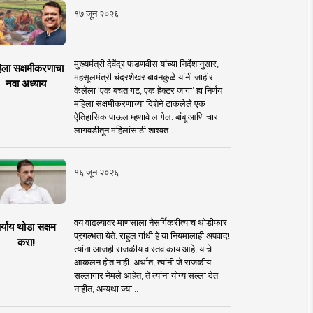
१७ जून २०२६
मुख्यमंत्री देवेंद्र फडणवीस यांच्या निर्देशानुसार,
िला सक्षमीकरणाचा
महसूलमंत्री चंद्रशेखर बावनकुळे यांनी जाहीर
नवा अध्याय
केलेला ‘एक बचत गट, एक हेक्टर जागा’ हा निर्णय
महिला सक्षमीकरणाच्या दिशेने टाकलेले एक
ऐतिहासिक पाऊल म्हणावे लागेल. बांबू आणि चारा
लागवडीतून महिलांसाठी शाश्वत ..
१६ जून २०२६
वय वाढल्यावर माणसाला नैसर्गिकरीत्याच थोडीफार
र्याय थोडा सक्षम
प्रगल्भता येते. राहुल गांधी हे या नियमालाही अपवाद!
करा!
त्यांना आजही राजकीय वास्तव काय आहे, याचे
आकलन होत नाही. अर्थात, त्यांनी जे राजकीय
सल्लागार नेमले आहेत, ते त्यांना योग्य सल्ला देत
नाहीत, अन्यथा ज्या ..