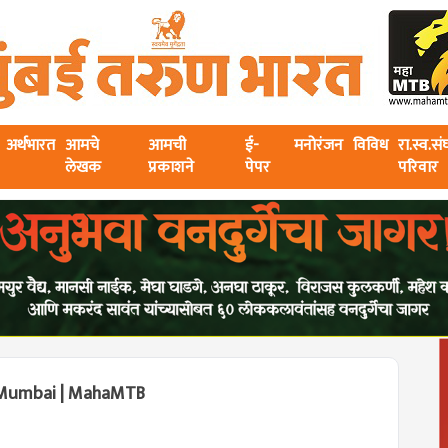
अर्थभारत
आमचे
आमची
ई-
मनोरंजन
विविध
रा.स्व.स
लेखक
प्रकाशने
पेपर
परिवार
in Mumbai | MahaMTB