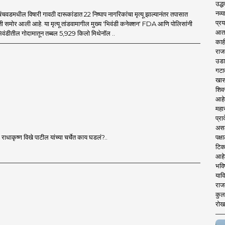
उद्ध
नव्य
िंचवडमधील विषारी गावठी दारूकांडात 22 निष्पाप नागरिकांचा मृत्यू झाल्यानंतर तपासात
प्रय
 समोर आली आहे. या मृत्यू तांडवामागील मुख्य 'भिवंडी कनेक्शन' FDA आणि पोलिसांनी
आता 
िवंडीतील गोदामातून तब्बल 5,929 किलो मिथेनॉल ..
काही
राज
उडा
गटा
खास
शिव
आहे
महार
प्रा
असले
पक्
ाधाकृष्ण विखे पाटील यांच्या चर्चेत काय घडलं?..
टिक
आहे
भवि
याव
राज
कुलक
रोख