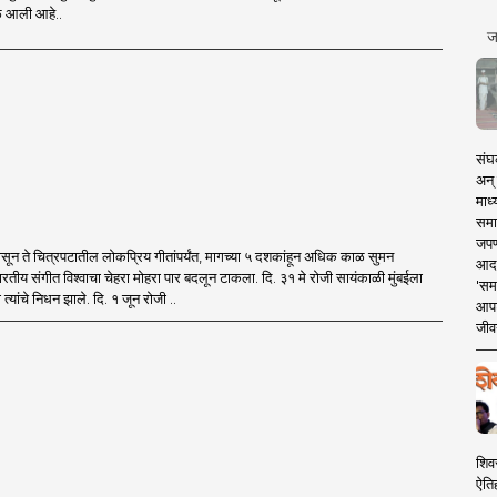
वेळ आली आहे..
ज
संघक
अन् 
माध्
समा
जपण
पासून ते चित्रपटातील लोकप्रिय गीतांपर्यंत, मागच्या ५ दशकांहून अधिक काळ सुमन
आदर्
भारतीय संगीत विश्वाचा चेहरा मोहरा पार बदलून टाकला. दि. ३१ मे रोजी सायंकाळी मुंबईला
'सम
री त्यांचे निधन झाले. दि. १ जून रोजी ..
आपट
जीवन
शिव
ऐति