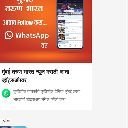
मुंबई तरुण भारत न्यूज मराठी आता
व्हॉट्सॲपवर
कृतिशील वाचकांचे कृतिशील दैनिक 'मुंबई तरुण
भारत'चं व्हॉट्सअप चॅनल फॉलो करा!
ग्रलेख