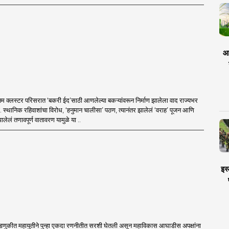
आर
म क्लस्टर परिसरात ‘बकरी ईद’साठी आणलेल्या बकऱ्यांवरून निर्माण झालेला वाद राज्यभर
ा. स्थानिक रहिवाशांचा विरोध, ‘हनुमान चालीसा’ पठण, त्यानंतर झालेलं ‘वराह’ पूजन आणि
ालेलं तणावपूर्ण वातावरण यामुळे या ..
इस्
डणुकीत महायुतीने पुन्हा एकदा रणनीतीत सरशी घेतली असून महाविकास आघाडीस अपक्षांना