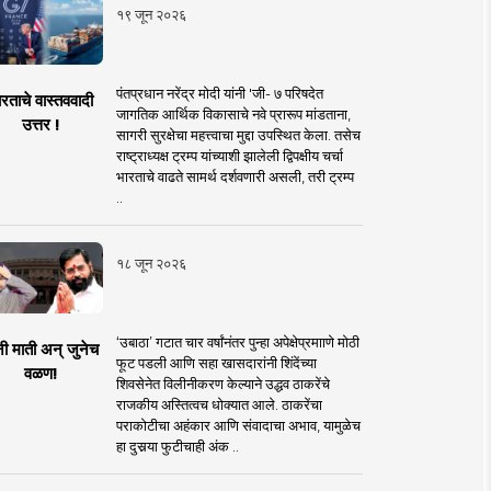
१९ जून २०२६
पंतप्रधान नरेंद्र मोदी यांनी 'जी- ७ परिषदेत
रताचे वास्तववादी
जागतिक आर्थिक विकासाचे नवे प्रारूप मांडताना,
उत्तर !
सागरी सुरक्षेचा महत्त्वाचा मुद्दा उपस्थित केला. तसेच
राष्ट्राध्यक्ष ट्रम्प यांच्याशी झालेली द्विपक्षीय चर्चा
भारताचे वाढते सामर्थ दर्शवणारी असली, तरी ट्रम्प
..
१८ जून २०२६
‘उबाठा’ गटात चार वर्षांनंतर पुन्हा अपेक्षेप्रमााणे मोठी
नी माती अन् जुनेच
फूट पडली आणि सहा खासदारांनी शिंदेंच्या
वळण!
शिवसेनेत विलीनीकरण केल्याने उद्धव ठाकरेंचे
राजकीय अस्तित्वच धोक्यात आले. ठाकरेंचा
पराकोटीचा अहंकार आणि संवादाचा अभाव, यामुळेच
हा दुसर्‍या फुटीचाही अंक ..