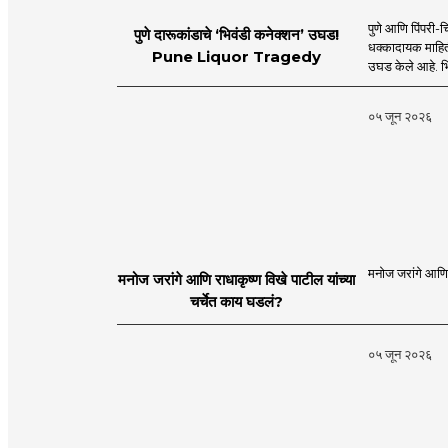
पुणे आणि पिंपरी-च
पुणे दारूकांडाचे ‘भिवंडी कनेक्शन’ उघड!
धक्कादायक माहिती
Pune Liquor Tragedy
उघड केले आहे. भ
०५ जून २०२६
मनोज जरांगे आणि र
मनोज जरांगे आणि राधाकृष्ण विखे पाटील यांच्या
चर्चेत काय घडलं?
०५ जून २०२६