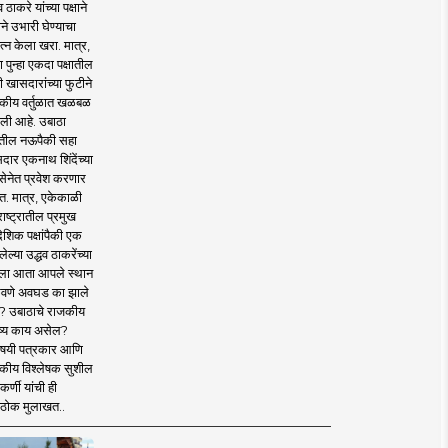
व ठाकरे यांच्या पक्षाने
ाने उभारी घेण्याचा
त्न केला खरा. मात्र,
पुन्हा एकदा पक्षातील
 खासदारांच्या फुटीने
कीय वर्तुळात खळबळ
ली आहे. उबाठा
तील नऊपैकी सहा
दार एकनाथ शिंदेंच्या
सेनेत प्रवेश करणार
त. मात्र, एकेकाळी
ाष्ट्रातील प्रमुख
देशिक पक्षांपैकी एक
ल्या उद्धव ठाकरेंच्या
षाला आता आपले स्थान
वणे अवघड का झाले
? उबाठाचे राजकीय
ष्य काय असेल?
िषयी पत्रकार आणि
कीय विश्लेषक सुशील
र्णी यांची ही
ठोक मुलाखत..