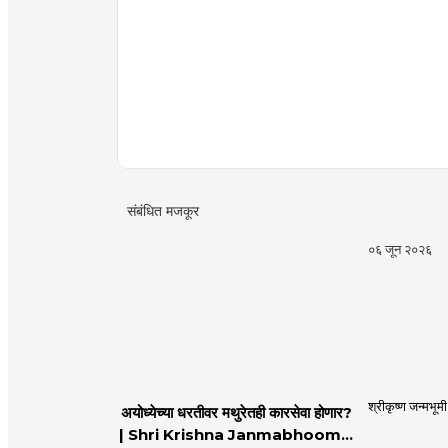
संबंधित मजकूर
०६ जून २०२६
श्रीकृष्ण जन्मभूम
अयोध्येच्या धरतीवर मथुरेतही कारसेवा होणार?
| Shri Krishna Janmabhoomi |