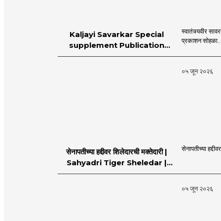
स्वातंत्र्यवीर स
Kaljayi Savarkar Special
प्रकाशन सोहळा..
supplement Publication
Programme in Dahanu |
MahaMTB
०५ जून २०२६
सेनापतीच्या हद्दीव
सेनापतीच्या हद्दीवर शिलेदारची मक्तेदारी |
Sahyadri Tiger Sheledar |
MahaMTB
०५ जून २०२६