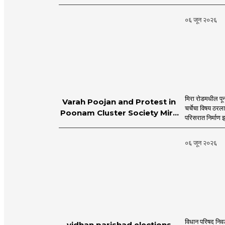
MahaMTB
०६ जून २०२६
मिरा रोडमधील पून
Varah Poojan and Protest in
चर्चेचा विषय ठरल
Poonam Cluster Society Mira
परिसरात निर्माण झ
Road
०६ जून २०२६
विधान परिषद निव
vidhan parishad elections