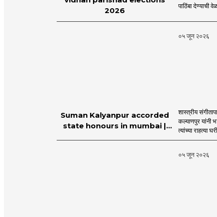
पाठिंबा देण्याची 
2026
०५ जून २०२६
शास्त्रीय संगीता
Suman Kalyanpur accorded
कल्याणपुर यांनी 
state honours in mumbai |
त्यांच्या राहत्या घ
MahaMTB
०५ जून २०२६