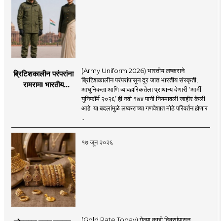
(Army Uniform 2026) भारतीय लष्कराने
ब्रिटिशकालीन परंपरांना
ब्रिटिशकालीन परंपरांपासून दूर जात भारतीय संस्कृती,
रामराम! भारतीय
आधुनिकता आणि व्यावहारिकतेला प्राधान्य देणारी ‘आर्मी
लष्कराची नवी ‘आर्मी
युनिफॉर्म २०२६’ ही नवी १७४ पानी नियमावली जाहीर केली
युनिफॉर्म २०२६’
आहे. या बदलांमुळे लष्कराच्या गणवेशात मोठे परिवर्तन होणार
नियमावली लागू
..
१७ जून २०२६
(Gold Rate Today) गेल्या काही दिवसांपासून