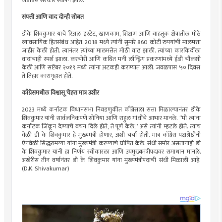
जेडीएस सरकार स्थापन झाले.
संपत्ती आणि वाद दोन्ही सोबत
डीके शिवकुमार यांचे रिअल इस्टेट, खाणकाम, शिक्षण आणि वाहतूक क्षेत्रातील मोठे
व्यावसायिक हितसंबंध आहेत. 2018 मध्ये त्यांनी सुमारे 860 कोटी रुपयांची मालमत्ता
जाहीर केली होती. त्यानंतर त्यांच्या मालमत्तेत मोठी वाढ झाली. त्यांच्या कारकिर्दीला
वादांचाही स्पर्श झाला. करचोरी आणि कथित मनी लॉन्ड्रिंग प्रकरणांमध्ये ईडी चौकशी
केली आणि सप्टेंबर २०१९ मध्ये त्यांना अटकही करण्यात आली. जवळपास ५० दिवस
ते तिहार कारागृहात होते.
काँग्रेसमधील विश्वासू चेहरा मात्र उशीर
2023 मध्ये कर्नाटक विधानसभा निवडणुकीत काँग्रेसला सत्ता मिळाल्यानंतर डीके
शिवकुमार यांनी सार्वजनिकपणे सोनिया आणि राहुल गांधींचे आभार मानले. “मी त्यांना
कर्नाटक जिंकून देण्याचे वचन दिले होते, ते पूर्ण केले,” असे त्यांनी म्हटले होते. त्याच
वेळी डी के शिवकुमार हे मुख्यमंत्री होणार, अशी चर्चा होती. मात्र काँग्रेस पक्षश्रेष्ठींनी
ऐनवेळी सिद्धरामय्या यांना मुख्यमंत्री करण्याचे घोषित केले. संधी समोर असतानाही डी
के शिवकुमार यांनी हा निर्णय स्वीकारला आणि उपमुख्यमंत्रीपदावर समाधान मानले.
अखेरीस तीन वर्षांनंतर डी के शिवकुमार यांना मुख्यमंत्रीपदाची संधी मिळाली आहे.
(D.K. Shivakumar)