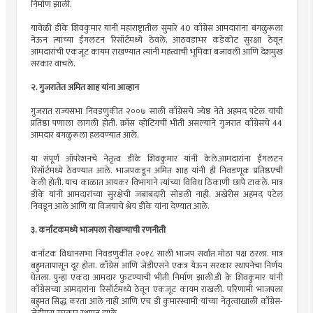
निर्माण झाली.
यावेळी डीके शिवकुमार यांनी महाराष्ट्रातील सुमारे 40 काँग्रेस आमदारांना बंगळुरूला
नेऊन त्यांच्या ईगलटन रिसॉर्टमध्ये ठेवले. आठवडाभर कडेकोट सुरक्षा ठेवून
आमदारांची एकजूट कायम राखण्यात त्यांनी महत्त्वाची भूमिका बजावली आणि देशमुख
सरकार वाचले.
२. गुजरातेत अमित शाह यांना आव्हान
गुजरात राज्यसभा निवडणुकीत २००७ साली काँग्रेसचे ज्येष्ठ नेते अहमद पटेल यांची
प्रतिष्ठा पणाला लागली होती. क्रॉस व्होटिंगची भीती असल्याने गुजरात काँग्रेसचे 44
आमदार बंगळुरूला हलवण्यात आले.
या संपूर्ण ऑपरेशनचे नेतृत्व डीके शिवकुमार यांनी केले.आमदारांना ईगलटन
रिसॉर्टमध्ये ठेवण्यात आले. भाजपकडून अमित शाह यांनी ही निवडणूक प्रतिष्ठएची
केली होती. याच काळात आयकर विभागाने त्यांच्या विविध ठिकाणी छापे टाकले. मात्र
डीके यांनी आमदारांच्या सुरक्षेची जबाबदारी सोडली नाही. अखेरीस अहमद पटेल
निवडून आले आणि या विजयाचे श्रेय डीके यांना देण्यात आले.
३. कर्नाटकमध्ये भाजपला रोखण्याची रणनीती
कर्नाटक विधानसभा निवडणुकीत २०१८ साली भाजप सर्वात मोठा पक्ष ठरला. मात्र
बहुमतापासून दूर होता. काँग्रेस आणि जेडीएसने एकत्र येऊन सरकार स्थापनेचा निर्णय
घेतला. पुन्हा एकदा आमदार फुटण्याची भीती निर्माण झाली.डी के शिवकुमार यांनी
काँग्रेसच्या आमदारांना रिसॉर्टमध्ये ठेवून एकजूट कायम राखली. परिणामी भाजपला
बहुमत सिद्ध करता आले नाही आणि एच डी कुमारस्वामी यांच्या नेतृत्वाखाली काँग्रेस-