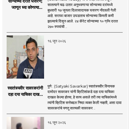
सोन्याच्या दरात घसरण;
सातत्याने चढ-उतार अनुभवणाऱ्या सोन्याच्या दरांमध्ये
जाणून घ्या कोणत्या
बुधवारी १७ जूनला दिलासादायक घसरण नोंदवली गेली
शहरात काय दर?
आहे. सराफा बाजार उघडताच सोन्याच्या किमती कमी
झाल्याचे दिसून आले. २४ कॅरेट सोन्याच्या १० ग्रॅम दरात
२७० रुपयांची ..
१६ जून २०२६
पुणे : (Satyaki Savarkar) स्वातंत्र्यवीर विनायक
स्वातंत्र्यवीर सावरकरांनी
दामोदर सावरकर यांनी ब्रिटिशांकडे दहा दया याचिका
दहा दया याचिका दाखल
दाखल केल्या होत्या, हे सत्य असले तरी त्या याचिकांमध्ये
केल्या, मात्र
त्यांनी ब्रिटिश सत्तेबद्दल निष्ठा व्यक्त केली नव्हती, असा दावा
ब्रिटिशांप्रति कधीही
सावरकरांचे पणतू सात्यकी सावरकर ..
निष्ठा व्यक्त केली नाही’!
पणतू सात्यकी सावरकर
१६ जून २०२६
यांनी न्यायालयात सादर