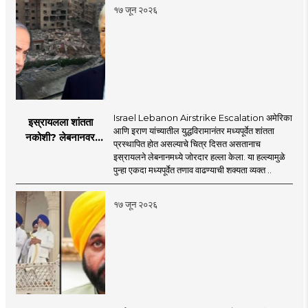
१७ जून २०२६
Israel Lebanon Airstrike Escalation अमेरिका
इस्रायलला शांतता
आणि इराण यांच्यातील युद्धविरामानंतर मध्यपूर्वेत शांतता
नकोशी? लेबनानवर
प्रस्थापित होत असल्याचे चित्र दिसत असतानाच
इस्रायलचा जोरदार
इस्रायलने लेबनानमध्ये जोरदार हल्ला केला. या हल्ल्यामुळे
हल्ला; चार जणांचा मृत्यू,
पुन्हा एकदा मध्यपूर्वेत तणाव वाढण्याची शक्यता व्यक्त ..
इराण-अमेरिकेत आरोप-
प्रत्यारोप
१७ जून २०२६