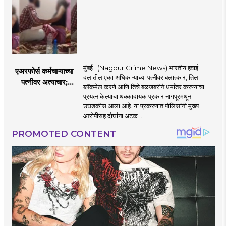
केला दावा
मुंबई : (Nagpur Crime News) भारतीय हवाई
एअरफोर्स कर्मचाऱ्याच्या
दलातील एका अधिकाऱ्याच्या पत्नीवर बलात्कार, तिला
पत्नीवर अत्याचार;
ब्लॅकमेल करणे आणि तिचे बळजबरीने धर्मांतर करण्याचा
नागपुरातील प्रकरणाने
प्रयत्न केल्याचा धक्कादायक प्रकार नागपूरमधून
उडवली खळबळ!
उघडकीस आला आहे. या प्रकरणात पोलिसांनी मुख्य
आरोपीसह दोघांना अटक ..