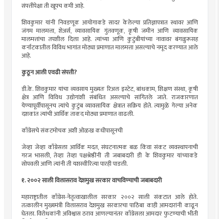
संपत्तीपेक्षा ती खूपच कमी आहे.
शिवकुमार यांनी निवडणूक आयोगाकडे सादर केलेल्या प्रतिज्ञापत्रात स्थावर आणि
जंगम मालमत्ता, शेअर्स, व्यावसायिक गुंतवणूक, कृषी जमीन आणि व्यावसायिक
मालमत्तांचा तपशील दिला आहे. त्यांच्या आणि कुटुंबीयांच्या नावावर बंगळुरूसह
कर्नाटकातील विविध भागांत मोठ्या प्रमाणात मालमत्ता असल्याचे नमूद करण्यात आले
आहे.
कुठून आली एवढी संपत्ती?
डी.के. शिवकुमार यांचा व्यवसाय मुख्यतः रिअल इस्टेट, बांधकाम, शिक्षण संस्था, कृषी
क्षेत्र आणि विविध उद्योगांशी संबंधित असल्याचे सांगितले जाते. राजकारणात
येण्यापूर्वीपासूनच त्यांचे कुटुंब व्यावसायिक क्षेत्रात सक्रिय होते. त्यामुळे गेल्या अनेक
दशकांत त्यांची आर्थिक ताकद मोठ्या प्रमाणात वाढली.
काँग्रेसचे संकटमोचक अशी ओळख कधीपासूनची
जेव्हा जेव्हा काँग्रेसला आर्थिक मदत, संघटनात्मक बळ किंवा संकट व्यवस्थापनाची
गरज भासली, तेव्हा तेव्हा पक्षश्रेष्ठींनी ती जबाबदारी डी के शिवकुमार यांच्याकडे
सोपवली आणि त्यांनी ती यशस्वीरित्या पारही पाडली.
१. २००२ साली विलासराव देशमुख सरकार वाचविण्याची जबाबदारी
महाराष्ट्रातील काँग्रेस-नेतृत्वाखालील सरकार २००२ साली संकटात आले होते.
तत्कालीन मुख्यमंत्री विलासराव देशमुख सरकारचा पाठिंबा काही आमदारांनी काढून
घेतला. विरोधकांनी अविश्वास ठराव आणल्यानंतर काँग्रेसला आमदार फुटण्याची भीती