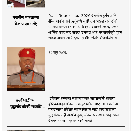
Rural Roads India 2026 देशातील दुर्गम आणि
ग्रामीण भारताच्या
वंचित गावांना सर्व ऋतूंमध्ये सुरक्षित व अखंड रस्ते संपर्क
विकासाला गती;
उपलब्ध करून देण्यासाठी केंद्र सरकारने २०२६-२७ या
२०२६-२७ मध्ये २६
आर्थिक वर्षात मोठे पाऊल उचलले आहे. प्रधानमंत्री ग्राम
हजार किमी नव्या रस्त्यांचे
सडक योजना आणि इतर ग्रामीण संपर्क योजनांअंतर्गत ..
लक्ष्य!
१८ जून २०२६
"इतिहास अनेकदा सत्तेच्या जवळ राहणाऱ्यांनी आपल्या
हल्दीघाटीच्या
दृष्टिकोनातून मांडला, त्यामुळे अनेक राष्ट्रीय नायकांच्या
युद्धासंदर्भातही तथ्यांचे
योगदानाला अपेक्षित स्थान मिळाले नाही. हल्दीघाटीच्या
पुनर्मूल्यांकन आवश्यक! :
युद्धासंदर्भातही तथ्यांचे पुनर्मूल्यांकन आवश्यक आहे. आज
सरसंघचालक डॉ.
देशभर महाराणा प्रताप यांची जयंती ..
मोहनजी भागवत