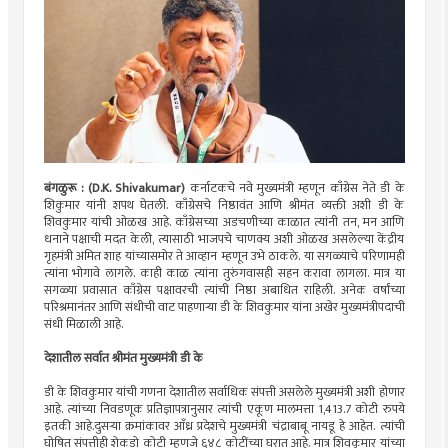
बंगळुरू : (D.K. Shivakumar)
कर्नाटकचे नवे मुख्यमंत्री म्हणून काँग्रेस नेते डी के
शिकुमार यांनी शपथ घेतली. काँग्रेसचे निष्ठावंत आणि श्रीमंत व्यक्ती अशी डी के
शिवकुमार यांची ओळख आहे. काँग्रेसच्या अडचणीच्या काळात त्यांनी तन, मन आणि
धनाने पक्षाची मदत केली, त्यासाठी भाजपचे चाणक्य अशी ओळख असलेल्या केंद्रीय
गृहमंत्री अमित शाह यांच्यासमोर ते आव्हान म्हणून उभे ठाकले. या सगळ्याचे परिणामही
त्यांना भोगावे लागले. काही काळ त्यांना तुरुंगवासही सहन करावा लागला. मात्र या
सगळ्या प्रवासात काँग्रेस पक्षावरची त्यांची निष्ठा अबाधित राहिली. अनेक वर्षांच्या
परिश्रमानंतर आणि संधीची वाट पाहणाऱ्या डी के शिवकुमार यांना अखेर मुख्यमंत्रीपदाची
संधी मिळाली आहे.
देशातील सर्वात श्रीमंत मुख्यमंत्री डी के
डी के शिवकुमार यांची गणना देशातील सर्वाधिक संपत्ती असलेले मुख्यमंत्री अशी होणार
आहे. त्यांच्या निवडणूक प्रतिज्ञापत्रानुसार त्यांची एकूण मालमत्ता 1,413.7 कोटी रुपये
इतकी आहे.दुसऱ्या क्रमांकावर आँध्र प्रदेशचे मुख्यमंत्री चंद्राबाबू नायडू हे आहेत. त्यांची
घोषित संपत्तीही शेकडो कोटी म्हणजे ६४८ कोटींच्या घरात आहे. मात्र शिवकुमार यांच्या