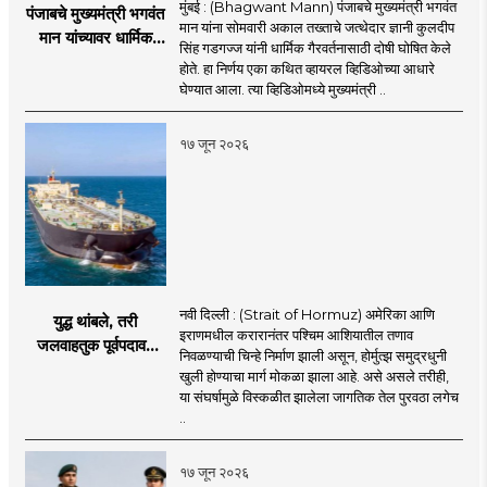
मुंबई : (Bhagwant Mann) पंजाबचे मुख्यमंत्री भगवंत
पंजाबचे मुख्यमंत्री भगवंत
मान यांना सोमवारी अकाल तख्ताचे जत्थेदार ज्ञानी कुलदीप
मान यांच्यावर धार्मिक
सिंह गडगज्ज यांनी धार्मिक गैरवर्तनासाठी दोषी घोषित केले
गैरवर्तनाचा ठपका!;अकाल
होते. हा निर्णय एका कथित व्हायरल व्हिडिओच्या आधारे
तख्ताच्या निर्णयाने मोठी
घेण्यात आला. त्या व्हिडिओमध्ये मुख्यमंत्री ..
खळबळ
१७ जून २०२६
नवी दिल्ली : (Strait of Hormuz) अमेरिका आणि
युद्ध थांबले, तरी
इराणमधील करारानंतर पश्चिम आशियातील तणाव
जलवाहतुक पूर्वपदावर
निवळण्याची चिन्हे निर्माण झाली असून, होर्मुत्झ समुद्रधुनी
येण्यास होणार विलंब;
खुली होण्याचा मार्ग मोकळा झाला आहे. असे असले तरीही,
अडकलेल्या जहाजांना
या संघर्षामुळे विस्कळीत झालेला जागतिक तेल पुरवठा लगेच
कराराच्या शाश्वततेची
..
चिंता.
१७ जून २०२६