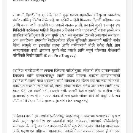
(Delhi Fire Tragedy)
राजधानी दिल्लीतील या अग्नितांडवाने पुन्हा एकदा शहरातील अग्निसुरक्षा व्यवस्थेवर
गंभीर प्रश्नचिन्ह निर्माण केले आहे. या घटनेची माहिती मिळताच दिल्ली अग्निशमन दल
आणि बचाव पथके तातडीने घटनास्थळी दाखल झाली. सकाळी सुमारे ९ वाजून ४५
मिनिटांनी घटनेबाबत माहिती मिळताच अग्निशमन पथके घटनास्थळी रवाना झाली, मात्र
प्राथमिक माहितीनुसार ही आग सुमारे ८.५० च्या सुमारास लागली असल्याचं समजतयं.
आग लागलेल्या इमारतीत रेस्टॉरंटसोबत हॉटेल सुविधाही असल्याची माहिती समोर
येतेय. त्यामुळे या इमारतीत ग्राहक आणि कर्मचाऱ्यांची मोठी वर्दळ होती. आग
लागल्यानंतर काही क्षणांतच धुराचे लोट पसरले आणि संपूर्ण परिसरात गोंधळाची
परिस्थिती निर्माण झाली. (Delhi Fire Tragedy)
स्थानिक नागरिकांनी माध्यमांना दिलेल्या माहितीनुसार, लोकांनी जीव वाचवण्यासाठी
खिडक्या आणि बालकनीमधून खाली उड्या मारल्या. काहींना वाचवण्यासाठी
स्थानिकांनी खाली गाद्या अंथरल्या आणि लोकांना त्या दिशेने उडी मारण्यास सांगितले.
काही प्रत्यक्षदर्शींनी सांगितले की, त्यांच्या डोळ्यांसमोरच अनेक जण वरून खाली उड्या
मारत होते. एक व्यक्ती उडी मारताना गंभीर जखमी देखील झाली, तर काहींना गंभीर
दुखापतही झाल्याचे सांगण्यात येतय. हे दृश्य इतके भीषण होते की संपूर्ण परिसरात
भीती आणि संभ्रम निर्माण झालाय. (Delhi Fire Tragedy)
अग्निशमन दलाने ३७ जणांना रेस्टॉरंटमधून बाहेर काढून जवळच्या रुग्णालयात दाखल
केले असून, सुरुवातीला ११ जखमींना बाहेर काढण्यात आल्याचे पोलिसांकडून
सांगण्यात येत आहे, मात्र नंतर बचावकार्य वेगाने सुरू ठेवत बऱ्याच लोकांना वाचवण्यात
आले. एकूण १० अग्निशमन गाड्या घटनास्थळी तैनात करण्यात आल्या होत्या. आग