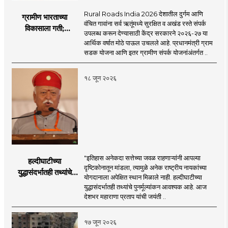
Rural Roads India 2026 देशातील दुर्गम आणि
ग्रामीण भारताच्या
वंचित गावांना सर्व ऋतूंमध्ये सुरक्षित व अखंड रस्ते संपर्क
विकासाला गती;
उपलब्ध करून देण्यासाठी केंद्र सरकारने २०२६-२७ या
२०२६-२७ मध्ये २६
आर्थिक वर्षात मोठे पाऊल उचलले आहे. प्रधानमंत्री ग्राम
हजार किमी नव्या रस्त्यांचे
सडक योजना आणि इतर ग्रामीण संपर्क योजनांअंतर्गत ..
लक्ष्य!
१८ जून २०२६
"इतिहास अनेकदा सत्तेच्या जवळ राहणाऱ्यांनी आपल्या
हल्दीघाटीच्या
दृष्टिकोनातून मांडला, त्यामुळे अनेक राष्ट्रीय नायकांच्या
युद्धासंदर्भातही तथ्यांचे
योगदानाला अपेक्षित स्थान मिळाले नाही. हल्दीघाटीच्या
पुनर्मूल्यांकन आवश्यक! :
युद्धासंदर्भातही तथ्यांचे पुनर्मूल्यांकन आवश्यक आहे. आज
सरसंघचालक डॉ.
देशभर महाराणा प्रताप यांची जयंती ..
मोहनजी भागवत
१७ जून २०२६