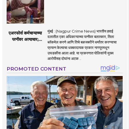
मुंबई : (Nagpur Crime News) भारतीय हवाई
एअरफोर्स कर्मचाऱ्याच्या
दलातील एका अधिकाऱ्याच्या पत्नीवर बलात्कार, तिला
पत्नीवर अत्याचार;
ब्लॅकमेल करणे आणि तिचे बळजबरीने धर्मांतर करण्याचा
नागपुरातील प्रकरणाने
प्रयत्न केल्याचा धक्कादायक प्रकार नागपूरमधून
उडवली खळबळ!
उघडकीस आला आहे. या प्रकरणात पोलिसांनी मुख्य
आरोपीसह दोघांना अटक ..