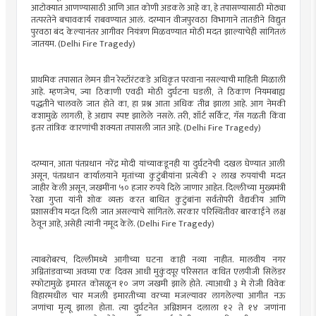
आटोक्यात आणण्यासाठी आणि आत कोणी अडकले आहे का, हे तपासण्यासाठी मोठ्या
तत्परतेने बचावकार्य राबवण्यात आलं. दरम्यान वीजपुरवठा विभागाने तातडीने विद्युत
पुरवठा बंद केल्यानंतर आगीवर नियंत्रण मिळवण्यात मोठी मदत झाल्याचेही सांगितलं
जातयम. (Delhi Fire Tragedy)
प्राथमिक तपासात लेमन ग्रीन रेस्टॉरंटकडे अधिकृत परवाना नसल्याची माहिती मिळाली
आहे. म्हणजेच, ज्या ठिकाणी एवढी मोठी दुर्घटना घडली, ते ठिकाण नियमबाह्य
पद्धतीने चालवले जात होते का, हा प्रश्न आता अधिक तीव्र झाला आहे. आग नेमकी
कशामुळे लागली, हे अद्याप स्पष्ट झालेले नसले. तरी, शॉर्ट सर्किट, गॅस गळती किंवा
इतर तांत्रिक कारणांची शक्यता तपासली जात आहे. (Delhi Fire Tragedy)
दरम्यान, आता पंतप्रधान नरेंद्र मोदी यांच्याकडूनही या दुर्घटनेची दखल घेण्यात आली
असून, पंतप्रधान कार्यालयाने मृतांच्या कुटुंबीयांना प्रत्येकी २ लाख रुपयांची मदत
जाहीर केली असून, जखमींना ५० हजार रुपये दिले जाणार आहेत. दिल्लीच्या मुख्यमंत्री
रेखा गुप्ता यांनी शोक व्यक्त करत बाधित कुटुंबांना सर्वतोपरी वैद्यकीय आणि
प्रशासकीय मदत दिली जात असल्याचे सांगितले. सरकार परिस्थितीवर बारकाईने लक्ष
ठेवून आहे, असेही त्यांनी नमूद केले. (Delhi Fire Tragedy)
त्याबरोबरच, दिल्लीमध्ये आगीच्या घटना काही नव्या नाहीत. मालवीय नगर
अग्नितांडवाच्या अवघ्या एक दिवस आधी मुकुंदपूर परिसरात कथित एलपीजी सिलेंडर
स्फोटामुळे इमारत कोसळून १० जण जखमी झाले होते. त्याआधी ३ मे रोजी विवेक
विहारमधील चार मजली इमारतीच्या वरच्या मजल्यावर लागलेल्या आगीत नऊ
जणांचा मृत्यू झाला होता. त्या दुर्घटनेत अग्निशमन दलाला १२ ते १४ जणांना