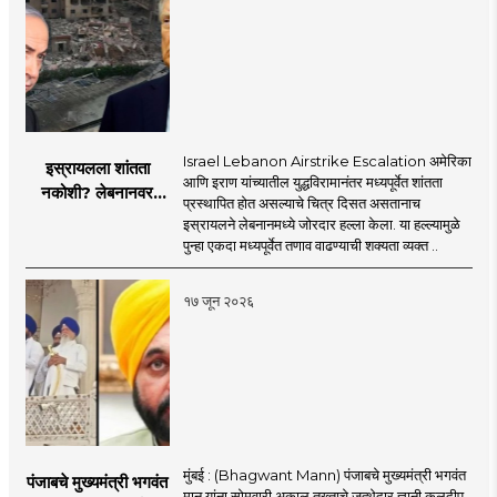
Israel Lebanon Airstrike Escalation अमेरिका
इस्रायलला शांतता
आणि इराण यांच्यातील युद्धविरामानंतर मध्यपूर्वेत शांतता
नकोशी? लेबनानवर
प्रस्थापित होत असल्याचे चित्र दिसत असतानाच
इस्रायलचा जोरदार
इस्रायलने लेबनानमध्ये जोरदार हल्ला केला. या हल्ल्यामुळे
हल्ला; चार जणांचा मृत्यू,
पुन्हा एकदा मध्यपूर्वेत तणाव वाढण्याची शक्यता व्यक्त ..
इराण-अमेरिकेत आरोप-
प्रत्यारोप
१७ जून २०२६
मुंबई : (Bhagwant Mann) पंजाबचे मुख्यमंत्री भगवंत
पंजाबचे मुख्यमंत्री भगवंत
मान यांना सोमवारी अकाल तख्ताचे जत्थेदार ज्ञानी कुलदीप