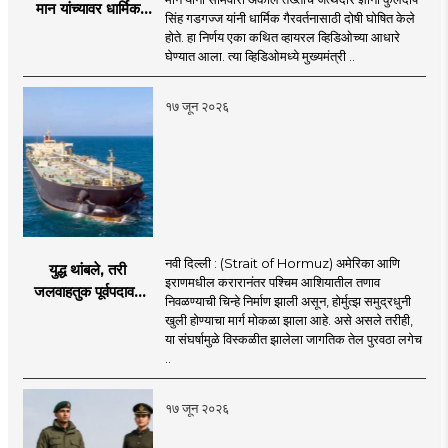
मान यांच्यावर धार्मिक
सिंह गडगज्ज यांनी धार्मिक गैरवर्तनासाठी दोषी घोषित केले
गैरवर्तनाचा ठपका!;अकाल
होते. हा निर्णय एका कथित व्हायरल व्हिडिओच्या आधारे
तख्ताच्या निर्णयाने मोठी
घेण्यात आला. त्या व्हिडिओमध्ये मुख्यमंत्री ..
खळबळ
१७ जून २०२६
नवी दिल्ली : (Strait of Hormuz) अमेरिका आणि
युद्ध थांबले, तरी
इराणमधील करारानंतर पश्चिम आशियातील तणाव
जलवाहतुक पूर्वपदावर
निवळण्याची चिन्हे निर्माण झाली असून, होर्मुत्झ समुद्रधुनी
येण्यास होणार विलंब;
खुली होण्याचा मार्ग मोकळा झाला आहे. असे असले तरीही,
अडकलेल्या जहाजांना
या संघर्षामुळे विस्कळीत झालेला जागतिक तेल पुरवठा लगेच
कराराच्या शाश्वततेची
..
चिंता.
१७ जून २०२६