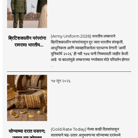
(Army Uniform 2026) भारतीय लष्कराने
ब्रिटिशकालीन परंपरांना
ब्रिटिशकालीन परंपरांपासून दूर जात भारतीय संस्कृती,
रामराम! भारतीय
आधुनिकता आणि व्यावहारिकतेला प्राधान्य देणारी ‘आर्मी
लष्कराची नवी ‘आर्मी
युनिफॉर्म २०२६’ ही नवी १७४ पानी नियमावली जाहीर केली
युनिफॉर्म २०२६’
आहे. या बदलांमुळे लष्कराच्या गणवेशात मोठे परिवर्तन होणार
नियमावली लागू
..
१७ जून २०२६
(Gold Rate Today) गेल्या काही दिवसांपासून
सोन्याच्या दरात घसरण;
सातत्याने चढ-उतार अनुभवणाऱ्या सोन्याच्या दरांमध्ये
जाणून घ्या कोणत्या