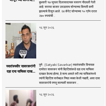
बुधवारी १७ जूनला दिलासादायक घसरण नोंदवली गेली
शहरात काय दर?
आहे. सराफा बाजार उघडताच सोन्याच्या किमती कमी
झाल्याचे दिसून आले. २४ कॅरेट सोन्याच्या १० ग्रॅम दरात
२७० रुपयांची ..
१६ जून २०२६
पुणे : (Satyaki Savarkar) स्वातंत्र्यवीर विनायक
स्वातंत्र्यवीर सावरकरांनी
दामोदर सावरकर यांनी ब्रिटिशांकडे दहा दया याचिका
दहा दया याचिका दाखल
दाखल केल्या होत्या, हे सत्य असले तरी त्या याचिकांमध्ये
केल्या, मात्र
त्यांनी ब्रिटिश सत्तेबद्दल निष्ठा व्यक्त केली नव्हती, असा दावा
ब्रिटिशांप्रति कधीही
सावरकरांचे पणतू सात्यकी सावरकर ..
निष्ठा व्यक्त केली नाही’!
पणतू सात्यकी सावरकर
१६ जून २०२६
यांनी न्यायालयात सादर
केला दावा