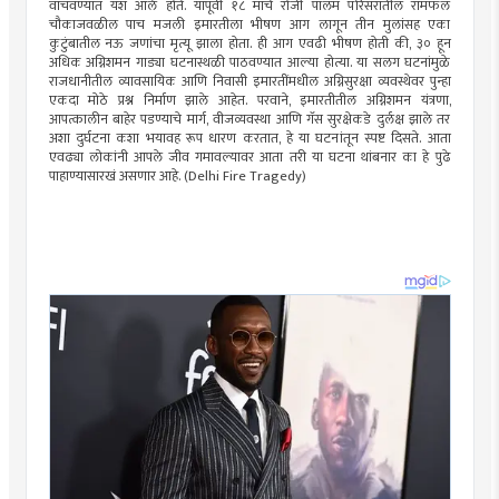
वाचवण्यात यश आले होते. यापूर्वी १८ मार्च रोजी पालम परिसरातील रामफल
चौकाजवळील पाच मजली इमारतीला भीषण आग लागून तीन मुलांसह एका
कुटुंबातील नऊ जणांचा मृत्यू झाला होता. ही आग एवढी भीषण होती की, ३० हून
अधिक अग्निशमन गाड्या घटनास्थळी पाठवण्यात आल्या होत्या. या सलग घटनांमुळे
राजधानीतील व्यावसायिक आणि निवासी इमारतींमधील अग्निसुरक्षा व्यवस्थेवर पुन्हा
एकदा मोठे प्रश्न निर्माण झाले आहेत. परवाने, इमारतीतील अग्निशमन यंत्रणा,
आपत्कालीन बाहेर पडण्याचे मार्ग, वीजव्यवस्था आणि गॅस सुरक्षेकडे दुर्लक्ष झाले तर
अशा दुर्घटना कशा भयावह रूप धारण करतात, हे या घटनांतून स्पष्ट दिसते. आता
एवढ्या लोकांनी आपले जीव गमावल्यावर आता तरी या घटना थांबनार का हे पुढे
पाहाण्यासारखं असणार आहे. (Delhi Fire Tragedy)