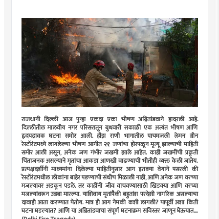
राजधानी दिल्ली आज पुन्हा एकदा एका भीषण अग्नितांडवाने हादरली आहे.
दिल्लीतील मालवीय नगर परिसरातून बुधवारी सकाळी एक अत्यंत भीषण आणि
हृदयद्रावक घटना समोर आली. हौझ राणी भागातील पाचमजली लेमन ग्रीन
रेस्टॉरंटमध्ये लागलेल्या भीषण आगीत २१ जणांचा होरपळून मृत्यू झाल्याची माहिती
समोर आली असून, अनेक जण गंभीर जखमी झाले आहेत. काही जखमींची प्रकृती
चिंताजनक असल्याने मृतांचा आकडा आणखी वाढण्याची भीतीही व्यक्त केली जातेय.
प्रत्यक्षदर्शींनी माध्यमांना दिलेल्या माहितीनुसार आग इतक्या वेगाने पसरली की
रेस्टॉरंटमधील लोकांना बाहेर पडण्याची संधीच मिळाली नाही, आणि अनेक जण वरच्या
मजल्यावर अडकून पडले. तर काहींनी जीव वाचवण्यासाठी खिडक्या आणि वरच्या
मजल्यांवरून उड्या मारल्या. याशिवाय मृतांपैकी बहुतांश परदेशी नागरिक असल्याचा
दावाही आता करण्यात येतोय. मात्र ही आग नेमकी कशी लागली? यापूर्वी अशा किती
घटना घडल्यात? आणि या अग्नितांडवाचा संपूर्ण घटनाक्रम सविस्तर जाणून घेऊयात....