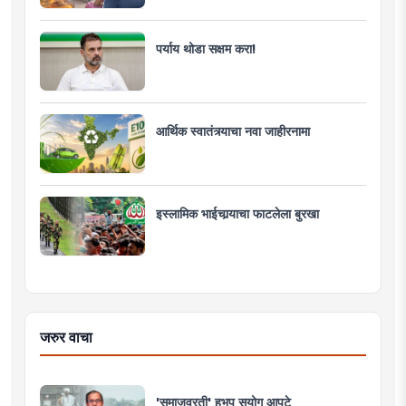
पर्याय थोडा सक्षम करा!
आर्थिक स्वातंत्र्याचा नवा जाहीरनामा
इस्लामिक भाईचार्‍याचा फाटलेला बुरखा
जरुर वाचा
'समाजव्रती' हभप सुयोग आपटे