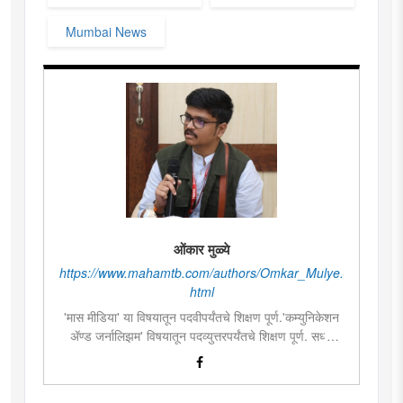
Mumbai News
ओंकार मुळ्ये
https://www.mahamtb.com/authors/Omkar_Mulye.
html
'मास मीडिया' या विषयातून पदवीपर्यंतचे शिक्षण पूर्ण.'कम्युनिकेशन
ॲण्ड जर्नालिझम' विषयातून पदव्युत्तरपर्यंतचे शिक्षण पूर्ण. सध्या
दै.'मुंबई तरुण भारत'मध्ये वेब उपसंपादक म्हणून कार्यरत. लिखाण,
संगीत, वाचन, फोटोग्राफी, इ.ची आवड.लिवोग्राफी भाषाशैलीत
विशेष प्रावीण्य.बालपणापासून रा.स्व.संघाचा स्वयंसेवक