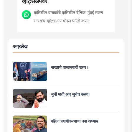
व्हॉट्सॲपवर
कृतिशील वाचकांचे कृतिशील दैनिक 'मुंबई तरुण
भारत'चं व्हॉट्सअप चॅनल फॉलो करा!
अग्रलेख
भारताचे वास्तववादी उत्तर !
जुनी माती अन् जुनेच वळण!
महिला सक्षमीकरणाचा नवा अध्याय