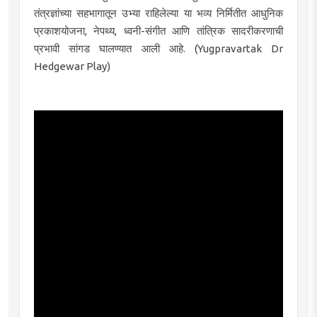
तंत्रज्ञांच्या सहभागातून उभ्या राहिलेल्या या भव्य निर्मितीत आधुनिक
प्रकाशयोजना, नेपथ्य, ध्वनी-संगीत आणि तांत्रिक सादरीकरणाची
प्रभावी सांगड घालण्यात आली आहे. (Yugpravartak Dr
Hedgewar Play)