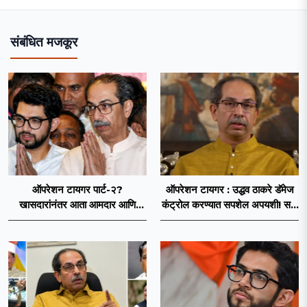
संबंधित मजकूर
ऑपरेशन टायगर पार्ट-२?
ऑपरेशन टायगर : उद्धव ठाकरे डॅमेज
खासदारांनंतर आता आमदार आणि
कंट्रोल करण्यात सपशेल अपयशी! सहा
नगरसेवकही शिंदेंच्या वाटेवर?
खासदारांनंतर आमदारांसह नगरसेवकही
शिंदेंकडे जाण्याच्या चर्चा सुरू