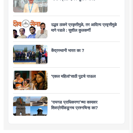
उद्धव ठाकरे प्रकृतीमुळे, तर आदित्य प्रवृत्तीमुळे
मागे पडले : सुशील कुलकर्णी
केंद्रस्थानी भारत का ?
'एकल महिलां'साठी पुढचे पाऊल
‘रायगड प्राधिकरणा’च्या कामावर
शिवप्रेमींकडूनच प्रश्नचिन्ह का?