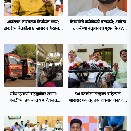
ऑपरेशन टायगरला निर्णायक वळण;
शिवसेनेचे बालेकिल्ले ढासळले; आदित्य
ठाकरेंच्या बैठकीला ६ खासदार गैरहजर,
ठाकरेंच्या नेतृत्वावरच प्रश्नचिन्ह?
थेट शिंदे सेनेत विलीन होण्याचा
ठाकरे ब्रँड नेमका कुठे चुकला?
प्रस्ताव?
अवैध प्रवासी वाहतुकीवर लगाम;
पक्ष बैठकीला गैरहजर राहिल्याने
एसटीच्या उत्पन्नात १५ दिवसांत
खासदार अपात्र ठरू शकतात का? व्हीप
४३.८३ कोटींची वाढ!
आणि कायदा नेमकं काय सांगतो?