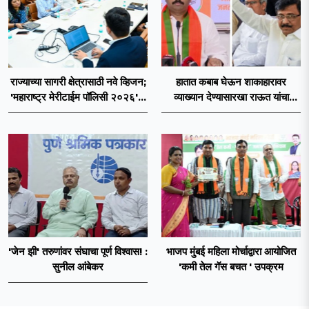
राज्याच्या सागरी क्षेत्रासाठी नवे व्हिजन;
हातात कबाब घेऊन शाकाहारावर
'महाराष्ट्र मेरीटाईम पॉलिसी २०२६'चा
व्याख्यान देण्यासारखा राऊत यांचा
प्रस्ताव
प्रयत्न - नवनाथ बन
'जेन झी' तरुणांवर संघाचा पूर्ण विश्वास! :
भाजप मुंबई महिला मोर्चाद्वारा आयोजित
सुनील आंबेकर
'कमी तेल गॅस बचत ' उपक्रम