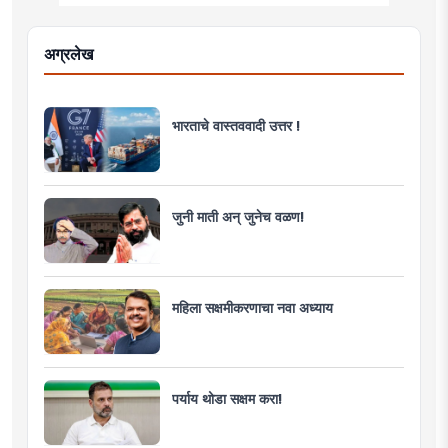
अग्रलेख
भारताचे वास्तववादी उत्तर !
जुनी माती अन् जुनेच वळण!
महिला सक्षमीकरणाचा नवा अध्याय
पर्याय थोडा सक्षम करा!