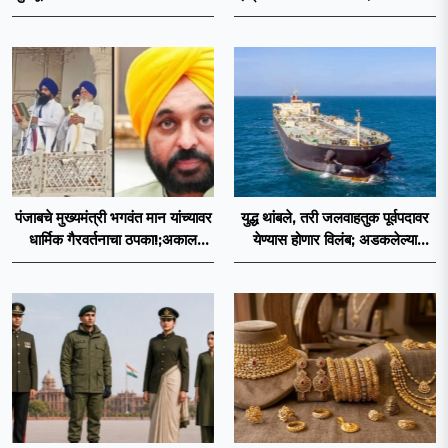
डॉ. मोहनजी भागवत
मृत्यू, इराण-अमेरिकेत आरोप-प्रत्यारोप
पंजाबचे मुख्यमंत्री भगवंत मान यांच्यावर
युद्ध थांबले, तरी जलवाहतुक पूर्वपदावर
धार्मिक गैरवर्तनाचा ठपका!;अकाल
येण्यास होणार विलंब; अडकलेल्या
तख्ताच्या निर्णयाने मोठी खळबळ
जहाजांना कराराच्या शाश्वततेची चिंता.