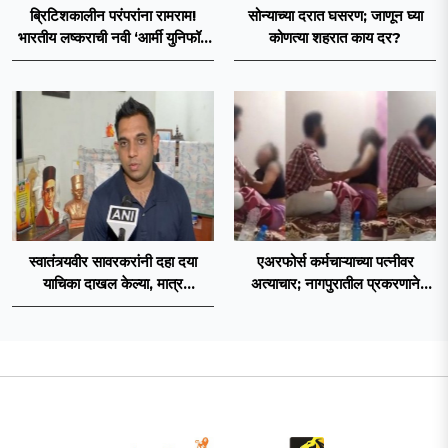
ब्रिटिशकालीन परंपरांना रामराम!
सोन्याच्या दरात घसरण; जाणून घ्या
भारतीय लष्कराची नवी ‘आर्मी युनिफॉर्म
कोणत्या शहरात काय दर?
२०२६’ नियमावली लागू
स्वातंत्र्यवीर सावरकरांनी दहा दया
एअरफोर्स कर्मचाऱ्याच्या पत्नीवर
याचिका दाखल केल्या, मात्र
अत्याचार; नागपुरातील प्रकरणाने
ब्रिटिशांप्रति कधीही निष्ठा व्यक्त केली
उडवली खळबळ!
नाही’! पणतू सात्यकी सावरकर यांनी
न्यायालयात सादर केला दावा