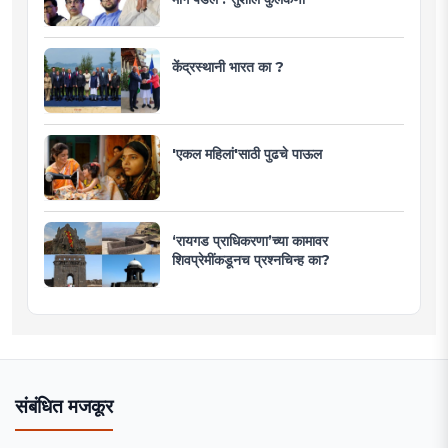
केंद्रस्थानी भारत का ?
'एकल महिलां'साठी पुढचे पाऊल
‘रायगड प्राधिकरणा’च्या कामावर
शिवप्रेमींकडूनच प्रश्नचिन्ह का?
संबंधित मजकूर