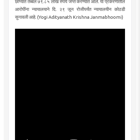
छाप्यात तब्बल ७९.८५ लाख रुपये जप्त करण्यात आले. या प्रकरणातील
आरोपींना न्यायालयाने दि. २९ जून रोजीपर्यंत न्यायालयीन कोठडी
सुनावली आहे. (Yogi Adityanath Krishna Janmabhoomi)