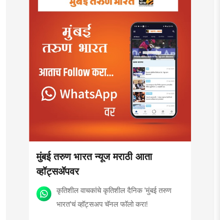
मुंबई तरुण भारत न्यूज मराठी आता
व्हॉट्सॲपवर
कृतिशील वाचकांचे कृतिशील दैनिक 'मुंबई तरुण
भारत'चं व्हॉट्सअप चॅनल फॉलो करा!