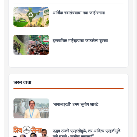
आर्थिक स्वातंत्र्याचा नवा जाहीरनामा
इस्लामिक भाईचार्‍याचा फाटलेला बुरखा
जरुर वाचा
'समाजव्रती' हभप सुयोग आपटे
उद्धव ठाकरे प्रकृतीमुळे, तर आदित्य प्रवृत्तीमुळे
मागे पडले : सुशील कुलकर्णी