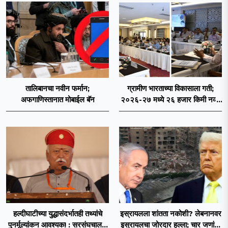
तालिबानचा नवीन फर्मान;
ग्रामीण भारताच्या विकासाला गती;
अफगाणिस्तानात मोबाईल बॅन
२०२६-२७ मध्ये २६ हजार किमी नव्या
रस्त्यांचे लक्ष्य!
हल्दीघाटीच्या युद्धासंदर्भातही तथ्यांचे
इस्रायलला शांतता नकोशी? लेबनानवर
पुनर्मूल्यांकन आवश्यक! : सरसंघचालक
इस्रायलचा जोरदार हल्ला; चार जणांचा