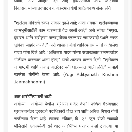
घ्यावी,” असे आव्हान दिले आहे. हाथरसमध्ये ५४८ कोटींच्या
विकासकामांच्या उद्घाटन कार्यक्रमात योगी आदित्यनाथ बोलत होते.
"श्रीराम मंदिराचे स्वप्न साकार झाले आहे; आता भगवान श्रीकृष्णाच्या
जन्मभूमीसाठीही काम करण्याची वेळ आली आहे,” असे सांगत "मथुरा,
वृंदावन आणि श्रीकृष्ण जन्मभूमीच्या प्रश्नावर समाजवादी पक्षाने स्पष्ट
भूमिका जाहीर करावी,” असे आव्हान योगी आदित्यनाथ यांनी अखिलेश
यादव यांना दिले आहे. "अखिलेश यादव यांच्या सत्ताकाळात रामभक्तांवर
गोळीबार करण्यात आला होता,” याची आठवण करून दिली. "श्रीकृष्ण
जन्माष्टमी आणि कावड यात्रेवर बंदी घालण्यात आली होती,” याचाही
उल्लेख योगींनी केला आहे. (Yogi Adityanath Krishna
Janmabhoomi)
आठ आरोपींच्या घरी धाडी
अयोध्या : अयोध्या येथील श्रीराम मंदिर देणगी कथित गैरव्यवहार
प्रकरणानंतर ट्रस्टचे पदाधिकारी चंपत राय आणि अनिल मिश्रा यांनी
राजीनामा दिला आहे. त्यातच, रविवार, दि. २८ जून रोजी सकाळी
पोलिसांनी एकाचवेळी सर्व आठ आरोपींच्या घरांवर धाडी टाकल्या. या