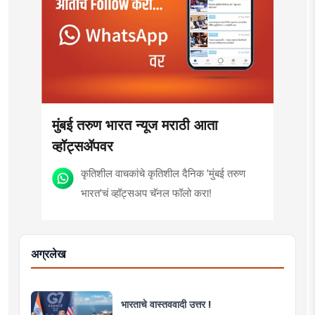
मुंबई तरुण भारत न्यूज मराठी आता
व्हॉट्सॲपवर
कृतिशील वाचकांचे कृतिशील दैनिक 'मुंबई तरुण
भारत'चं व्हॉट्सअप चॅनल फॉलो करा!
अग्रलेख
भारताचे वास्तववादी उत्तर !