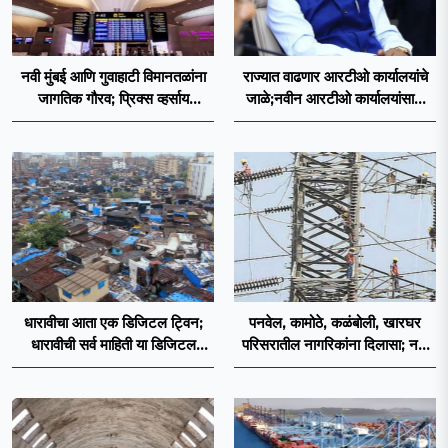
नवी मुंबई आणि गुवाहाटी विमानतळांना
राज्यात वाढणार आरटीओ कार्यालयांचे
जागतिक गौरव; प्रिक्स व्हर्साय
जाळे;नवीन आरटीओ कार्यालयांसाठी
२०२६च्या यादीत स्थान
निकष निश्चित
धारावीचा आता एक डिजिटल ट्विन;
पनवेल, कामोठे, कळंबोली, खारघर
धारावीची सर्व माहिती या डिजिटल
परिसरातील नागरिकांना दिलासा; नवी
ट्विनमध्ये जतन
मुंबईत वीज पुरवठ्यासाठी महावितरणची
तातडीची उपाययोजना