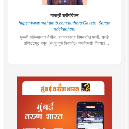
गायत्री श्रीगोंदेकर
https://www.mahamtb.com/authors/Gayatri_Shrigo
ndekar.html
मूळची अहिल्यानगर येथील. 'राज्यशास्त्र' विषयातील पदवी. रानडे
इन्स्टिट्यूट मधून (सा.फु.पुणे विद्यापीठ) 'एमजेएमसी' विषयात
पदव्युत्तर शिक्षण. २०१९मध्ये मुंबई तरुण भारतमध्ये 'मंत्रालय
प्रतिनिधी' या पदावर रुजू. सद्यस्थितीत 'इन्फ्रास्ट्रक्चर आणि
डेव्हलपमेंट' विशेष प्रतिनिधी म्हणून कार्यरत. राज्यातील पायाभूत
सुविधांविषयी फिल्ड रिपोर्ट आणि लेखनात रस.