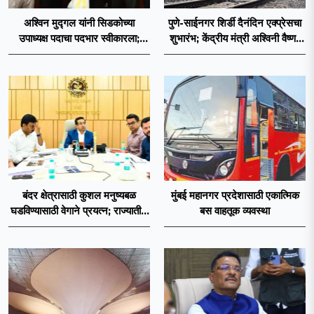
अश्विन मुद्गल यांनी सिडकोच्या
पुणे-साईनगर शिर्डी दैनंदिन एक्प्रेसचा
उपाध्यक्ष पदाचा पदभार स्वीकारला;
शुभारंभ; केंद्रीय मंत्री अश्विनी वैष्णव
प्रकल्प वेळेत पूर्ण करण्यास प्राधान्य
दाखवणार हिरवा झेंडा
देणार : अश्विन मुद्गल
बंदर क्षेत्रासाठी कुशल मनुष्यबळ
मुंबई महानगर प्रदेशासाठी एकात्मिक
घडविण्यासाठी वेगाने प्रयत्न; राज्यातील
बस वाहतूक व्यवस्था
सहा आयटीआयमध्ये विशेष अभ्यासक्रम
- मंत्री नितेश राणे