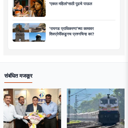
'एकल महिलां'साठी पुढचे पाऊल
‘रायगड प्राधिकरणा’च्या कामावर
शिवप्रेमींकडूनच प्रश्नचिन्ह का?
संबंधित मजकूर