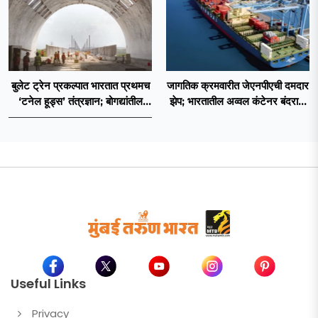
बुलेट ट्रेन प्रकल्पात भारतात प्रथमच
जागतिक क्रमवारीत जेएनपीएची दमदार
‘टनेल हूड्स’ तंत्रज्ञान; बोगद्यांतील
झेप; भारतातील अव्वल कंटेनर बंदराचा
दाबलहरी आणि आवाजावर
मान कायम
नियंत्रण;प्रवास अधिक सुरक्षित व
आरामदायी होणार
Useful Links
Privacy