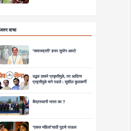
जरुर वाचा
'समाजव्रती' हभप सुयोग आपटे
उद्धव ठाकरे प्रकृतीमुळे, तर आदित्य
प्रवृत्तीमुळे मागे पडले : सुशील कुलकर्णी
केंद्रस्थानी भारत का ?
'एकल महिलां'साठी पुढचे पाऊल