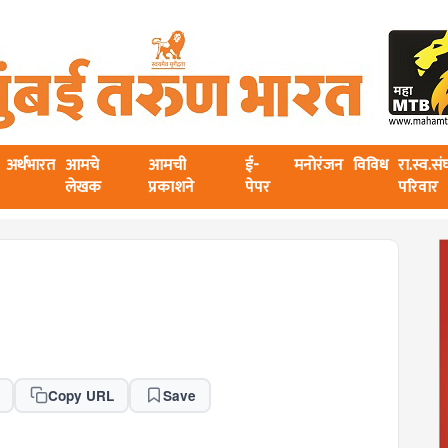
अर्थभारत
आमचे
आमची
ई-
मनोरंजन
विविध
रा.स्व.स
लेखक
प्रकाशने
पेपर
परिवार
Copy URL
Save