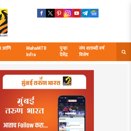
ंघ आणि
MahaMTB
पुन्हा
संघ शताब्दी वर्ष
Infra
देवेंद्र
विशेष