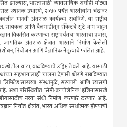
िकसित झाल्यास, भारतासाठी व्यावसायिक संधीही मोठ्या
ाळ स्थानक उभारणे, २०४० पर्यंत भारतीयांना चंद्रावर
कालीन मानवी अंतराळ कार्यक्रम राबविणे, या राष्ट्रीय
मिळेल. सायकल आणि बैलगाडीतून रॉकेटचे सुटे भाग वाहून
रज्ञान विकसित करणार्‍या राष्ट्रापर्यंतचा भारताचा प्रवास,
े. जागतिक अंतराळ क्षेत्रात भारताने निर्माण केलेली
ण संशोधन, नियोजन आणि वैज्ञानिक नेतृत्वाचे फलित आहे.
स्थेतील वाटा, वाढविण्याचे उद्दिष्ट ठेवले आहे. यासाठी
्थांच्या सहभागालाही चालना देणारी धोरणे राबविण्यात
िया लिमिटेड’सारख्या संस्थांमुळे, सरकारी आणि खासगी
आहे. अशा परिस्थितीत ‘सेमी-क्रायोजेनिक’ इंजिनासारखे
 उद्योगासाठीच नव्या संधी निर्माण करणारे ठरणार आहे.
रज्ञान निर्यात क्षेत्रांत, भारत अधिक स्पर्धात्मक होण्याची