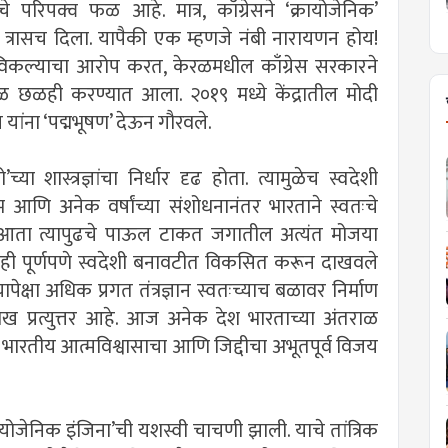
ाचे परिपक्व फळ आहे. मात्र, काँग्रेसने ‘क्रायोजेनिक’
ाही त्रासच दिला. यापैकी एक म्हणजे नंबी नारायणन होय!
्रज्ञान विकल्याचा आरोप करत, केरळमधील काँग्रेस सरकारने
काळ छळही करण्यात आला. २०१९ मध्ये केंद्रातील मोदी
न यांना ‘पद्मभूषण’ देऊन गौरवले.
च्या शास्त्रज्ञांचा निर्धार दृढ होता. त्यामुळेच स्वदेशी
म आणि अनेक वर्षांच्या संशोधनानंतर भारताने स्वतःचे
 आता त्यापुढचे पाऊल टाकत जगातील अत्यंत मोजया
ञान’ही पूर्णपणे स्वदेशी बनावटीत विकसित करून दाखवले
यापेक्षा अधिक प्रगत तंत्रज्ञान स्वतःच्याच बळावर निर्माण
 चोख प्रत्युत्तर आहे. आज अनेक देश भारताच्या अंतराळ
भारतीय आत्मविश्वासाचा आणि जिद्दीचा अभूतपूर्व विजय
रायोजेनिक इंजिना’ची यशस्वी चाचणी झाली. याचे तांत्रिक