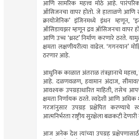
आणि सामरिक महत्त्व मोठे आहे. पारंपरिक 
ऑसिजनचा वापर होतो. जे हाताळणे आणि साठव
क्रायोजेनिक’ इंजिनमध्ये इंधन म्हणून, 
ऑसिडायझर म्हणून द्रव ऑसिजनचा वापर होतो. त
आणि उच्च ‘थ्रस्ट’ निर्माण करणारे ठरते. यामु
क्षमता लक्षणीयरीत्या वाढेल. ‘गगनयान’ मोहिमे
ठरणार आहे.
आधुनिक काळात अंतराळ तंत्रज्ञानाचे महत्त्व, रा
आहे. दळणवळण, हवामान अंदाज, सीमावर्
आवश्यक उपग्रहाधारित माहिती, तसेच आपत्ती व्
क्षमता निर्णायक ठरते. स्वदेशी आणि अधिक श
गरजांनुसार उपग्रह प्रक्षेपित करण्याचे स्
आत्मनिर्भरता राष्ट्रीय सुरक्षेला बळकटी देणार
आज अनेक देश त्यांच्या उपग्रह प्रक्षेपणासा