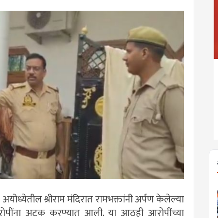
)
अयोध्येतील श्रीराम मंदिरात रामभक्तांनी अर्पण केलेल्या
रोपींना अटक करण्यात आली. या आठही आरोपींच्या