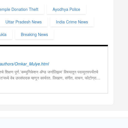
mple Donation Theft
Ayodhya Police
Uttar Pradesh News
India Crime News
ukla
Breaking News
authors/Omkar_Mulye.html
चे शिक्षण पूर्ण.'कम्युनिकेशन ॲण्ड जर्नालिझम' विषयातून पदव्युत्तरपर्यंतचे
 भारत'मध्ये वेब उपसंपादक म्हणून कार्यरत. लिखाण, संगीत, वाचन, फोटोग्राफी,
शेष प्रावीण्य.बालपणापासून रा.स्व.संघाचा स्वयंसेवक