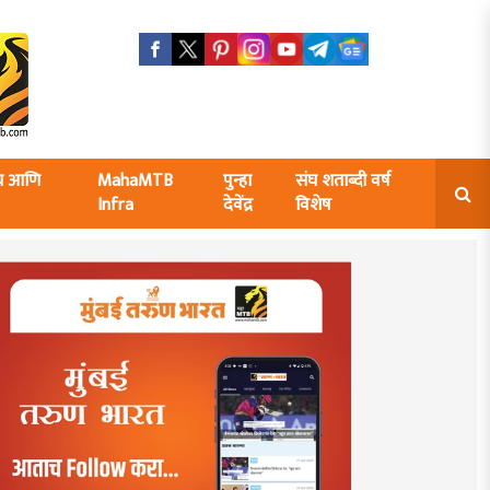
ंघ आणि
MahaMTB
पुन्हा
संघ शताब्दी वर्ष
Infra
देवेंद्र
विशेष