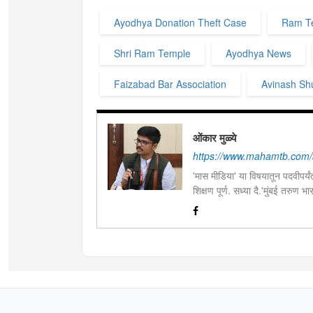
Ayodhya Donation Theft Case
Ram Te
Shri Ram Temple
Ayodhya News
Faizabad Bar Association
Avinash Sh
ओंकार मुळ्ये
https://www.mahamtb.com/
'मास मीडिया' या विषयातून पदवीपर्यंत
शिक्षण पूर्ण. सध्या दै.'मुंबई तरुण
इ.ची आवड.लिवोग्राफी भाषाशैलीत वि