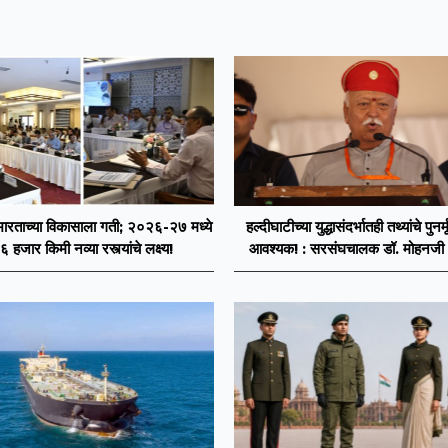
भारताच्या विकासाला गती; २०२६-२७ मध्ये
हल्दीघाटीच्या युद्धासंदर्भातही तथ्यांचे पुनर्
६ हजार किमी नव्या रस्त्यांचे लक्ष्य!
आवश्यक! : सरसंघचालक डॉ. मोहनजी