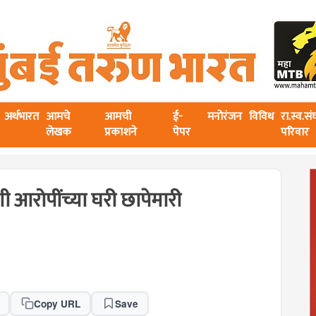
अर्थभारत
आमचे
आमची
ई-
मनोरंजन
विविध
रा.स्व.स
लेखक
प्रकाशने
पेपर
परिवार
 आरोपींच्या घरी छापेमारी
Copy URL
Save