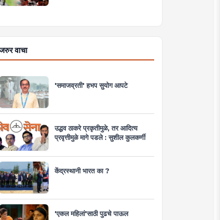
जरुर वाचा
'समाजव्रती' हभप सुयोग आपटे
उद्धव ठाकरे प्रकृतीमुळे, तर आदित्य
प्रवृत्तीमुळे मागे पडले : सुशील कुलकर्णी
केंद्रस्थानी भारत का ?
'एकल महिलां'साठी पुढचे पाऊल