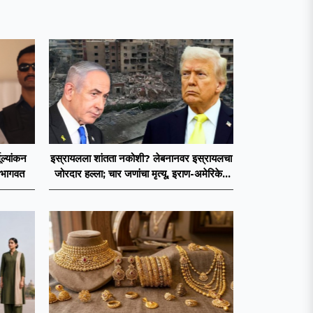
मूल्यांकन
इस्रायलला शांतता नकोशी? लेबनानवर इस्रायलचा
 भागवत
जोरदार हल्ला; चार जणांचा मृत्यू, इराण-अमेरिकेत
आरोप-प्रत्यारोप