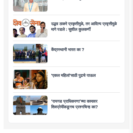
उद्धव ठाकरे प्रकृतीमुळे, तर आदित्य प्रवृत्तीमुळे
मागे पडले : सुशील कुलकर्णी
केंद्रस्थानी भारत का ?
'एकल महिलां'साठी पुढचे पाऊल
‘रायगड प्राधिकरणा’च्या कामावर
शिवप्रेमींकडूनच प्रश्नचिन्ह का?