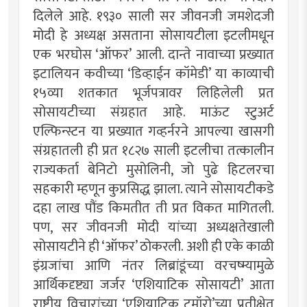
दिलेले आहे. १९३० साली सर जीवनजी जमशेदजी
मोदी हे अध्यक्ष असताना सोसायटीला इटलीमधून
एक भरघोस ‘ऑफर’ आली. दान्ते नावाच्या प्रख्यात
इटालियन कवीच्या ‘डिव्हाईन कॉमेडी’ या काव्याची
१५व्या शतकात भूर्जपत्रावर लिहिलेली प्रत
सोसायटीच्या संग्रहात आहे. माऊंट स्टुअर्ट
एल्फिन्स्टन या प्रख्यात गव्हर्नरने आपल्या खासगी
संग्रहातली ही प्रत १८२७ साली इटलीचा तत्कालीन
राज्यकर्ता बेनिटो मुसोलिनी, जो पुढे हिटलरचा
सहकारी म्हणून कुप्रसिद्ध झाला. त्याने सोसायटीकडे
दहा लाख पौंड किमतीत ती प्रत विकत मागितली.
पण, सर जीवनजी मोदी यांच्या अध्यक्षतेखाली
सोसायटीने ही ‘ऑफर’ ठोकरली. अशी ही एके काळी
इंग्रजांचा आणि नंतर लिब्रांडूंच्या वरचष्म्यामुळे
आर्थिकदृष्ट्या जर्जर ‘एशियाटिक सोसायटी’ आता
राष्ट्रीय विचारांच्या ‘एशियाटिक टुमॉरो’च्या प्रतीक्षेत