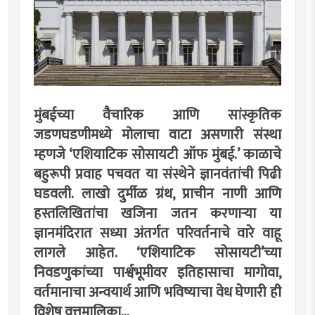
मुंबईच्या वैचारिक आणि सांस्कृतिक
जडणघडणीमध्ये मोलाचा वाटा असणारी संस्था
म्हणजे ‘एशियाटिक सोसायटी ऑफ मुंबई.’ काळाचे
बहुरूपी प्रवाह पचवत या संस्थेने ज्ञानवंतांची पिढी
घडवली. लाखो दुर्मीळ ग्रंथ, प्राचीन नाणी आणि
हस्तलिखितांचा खजिना जतन करणार्‍या या
ज्ञानमंदिरात सध्या अंतर्गत परिवर्तनाचे वारे वाहू
लागले आहेत. ‘एशियाटिक सोसायटी’च्या
निवडणुकांच्या पार्श्वभूमीवर इतिहासाचा मागोवा,
वर्तमानाचा अन्वयार्थ आणि भविष्याचा वेध घेणारी ही
विशेष वृत्तमालिका...