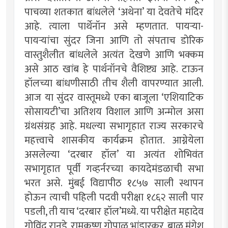
पाचव्या शतकात बांधलेले ‘अथेना’ या देवतेचे मंदिर
आहे. त्याला पार्थेनॉन असे म्हणतात. पायर्‍या-
पायर्‍यांचा सुंदर जिना आणि तो संपताच डोरिक
वास्तुशैलीत बांधलेले अत्यंत देखणे आणि भक्कम
असे आठ खांब हे पार्थनॉनचे वैशिष्ट्य आहे. टाऊन
हॉलच्या बांधणीसाठी तीच शैली वापरण्यात आली.
आज या सुंदर वास्तूमध्ये एका बाजूला ‘एशियाटिक
सोसायटी’चा अतिशय विशाल आणि अन्मोल असा
ग्रंथसंग्रह आहे. मधल्या सभागृहात राज्य सरकारचे
महत्त्वाचे शासकीय कार्यक्रम होतात. आग्नेयेला
असलेल्या ‘दरबार हॉल’ या अत्यंत शोभिवंत
सभागृहात पूर्वी गव्हर्नरच्या कायदेमंडळाची सभा
भरत असे. मुंबई विद्यापीठ १८५७ साली स्थापन
होऊन त्याची पहिली पदवी परीक्षा १८६२ साली पार
पडली, ती याच ‘दरबार हॉल’मध्ये. या परीक्षेत महादेव
गोविंद रानडे, रामकृष्ण गोपाळ भांडारकर, बाळ मंगेश