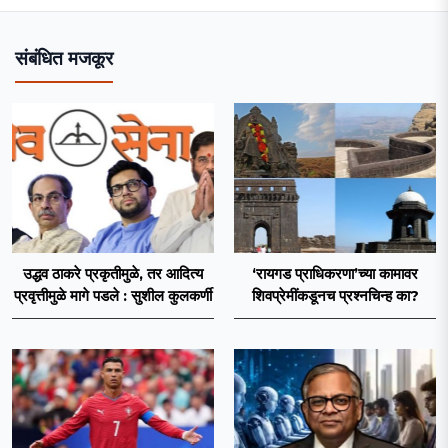
संबंधित मजकूर
उद्धव ठाकरे प्रकृतीमुळे, तर आदित्य
‘रायगड प्राधिकरणा’च्या कामावर
प्रवृत्तीमुळे मागे पडले : सुशील कुलकर्णी
शिवप्रेमींकडूनच प्रश्नचिन्ह का?