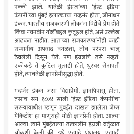
नक्की झाले. यावेळी इंग्रजांच्या ‘ईस्ट इंडिया
कंपनी’च्या मुंबई इलाख्याचा गव्हर्नर होता, जोनाथन
डंकन. भारतीय राजकारणी लोकांना विद्येचे प्रेम होते
किंवा नवनवीन गोष्टींबद्दल कुतूहल होते, असे उल्लेख
आढळत नाहीत. आताच्या राजकारण्यांनीही काही
सन्मानीय अपवाद वगळता, तीच परंपरा चालू
ठेवलेली दिसून येते. पण इंग्रजांचे तसे नव्हते.
एकीकडे ते कुटिल मुत्सद्दी होते, धुरंधर सेनापती
होते, त्याचवेळी ज्ञानप्रेमीसुद्धा होते.
गव्हर्नर डंकन जसा विद्याप्रेमी, ज्ञानपिपासू होता,
तसाच सन १८०४ साली ‘ईस्ट इंडिया कंपनी’चा
सरन्यायाधीश म्हणून मुंबईत दाखल झालेला जेम्स
मेकिंटॉश हा माणूसही मोठी ज्ञानप्रेमी होता. आल्या
आल्या त्याने मुंबईतल्या तत्कालीन इंग्रजी वर्तुळात
चौकशी केली की, इथे एखादे ग्रंथालय, एखादी