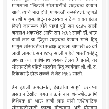
माणसाला ‘लिटररी सोसायटी’चे सदस्यत्व देण्यात
आले. त्याचे नाव होते, माणेकजी करसेटजी. म्हणजे
पारशी माणूस. हिंदूंना सदस्यत्व न देण्याबाबत इंग्रज
किती जागरूक होते पाहा! पुढे सन १८४५ साली
जगन्नाथ शंकरशेट आणि सन १८४९ साली डॉ. भाऊ
दाजी लाड या हिंदूंना सदस्यत्व देण्यात आले. हिंदू
माणूस सोसायटीचा अध्यक्ष व्हायला आणखी ४० वर्षे
जावी लागली. सन १८९३ साली पहिले भारतीय-हिंदू
अध्यक्ष न्या. काशिनाथ त्र्यंबक तेलंग हे झाले, तर
सोसायटीचे पहिले भारतीय-हिंदू कार्यवाह श्री. श्री. रा.
टिकेकर हे होऊ शकले, ते थेट १९४७ साली.
ऐन इंग्रजी अमदानीत, इंग्रजांचा संपूर्ण वरचष्मा
असतानादेखील जगन्नाथ ऊर्फ नाना शंकरशेट आणि
विशेषतः डॉ. भाऊ दाजी लाड यांनी ‘एशियाटिक
सोसायटी’साठी फारच मौल्यवान असे योगदान