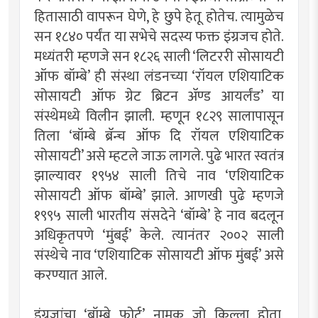
हितासाठी वापरून घेणे, हे छुपे हेतू होतेच. त्यामुळेच
सन १८४० पर्यंत या सभेचे सदस्य फक्त इंग्रजच होते.
मध्यंतरी म्हणजे सन १८२६ साली ‘लिटररी सोसायटी
ऑफ बॉम्बे’ ही संस्था लंडनच्या ‘रॉयल एशियाटिक
सोसायटी ऑफ ग्रेट ब्रिटन अ‍ॅण्ड आयर्लंड’ या
संस्थेमध्ये विलीन झाली. म्हणून १८२९ सालापासून
तिला ‘बॉम्बे ब्रॅन्च ऑफ दि रॉयल एशियाटिक
सोसायटी’ असे म्हटले जाऊ लागले. पुढे भारत स्वतंत्र
झाल्यावर १९५४ साली तिचे नाव ‘एशियाटिक
सोसायटी ऑफ बॉम्बे’ झाले. आणखी पुढे म्हणजे
१९९५ साली भारतीय संसदेने ‘बॉम्बे’ हे नाव बदलून
अधिकृतपणे ‘मुंबई’ केले. त्यानंतर २००२ साली
संस्थेचे नाव ‘एशियाटिक सोसायटी ऑफ मुंबई’ असे
करण्यात आले.
इंग्रजांचा ‘बॉम्बे फोर्ट’ नामक जो किल्ला होता,