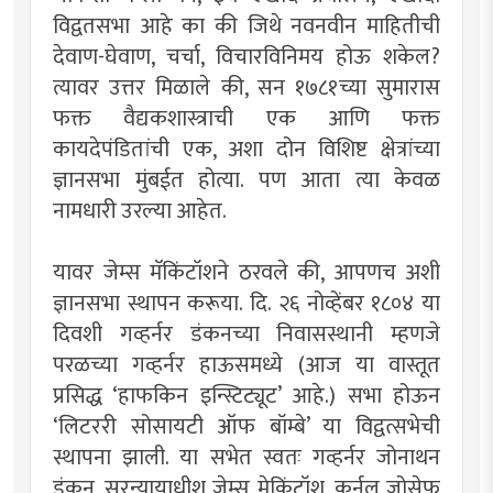
विद्वतसभा आहे का की जिथे नवनवीन माहितीची
देवाण-घेवाण, चर्चा, विचारविनिमय होऊ शकेल?
त्यावर उत्तर मिळाले की, सन १७८१च्या सुमारास
फक्त वैद्यकशास्त्राची एक आणि फक्त
कायदेपंडितांची एक, अशा दोन विशिष्ट क्षेत्रांच्या
ज्ञानसभा मुंबईत होत्या. पण आता त्या केवळ
नामधारी उरल्या आहेत.
यावर जेम्स मॅकिंटॉशने ठरवले की, आपणच अशी
ज्ञानसभा स्थापन करूया. दि. २६ नोव्हेंबर १८०४ या
दिवशी गव्हर्नर डंकनच्या निवासस्थानी म्हणजे
परळच्या गव्हर्नर हाऊसमध्ये (आज या वास्तूत
प्रसिद्ध ‘हाफकिन इन्स्टिट्यूट’ आहे.) सभा होऊन
‘लिटररी सोसायटी ऑफ बॉम्बे’ या विद्वत्सभेची
स्थापना झाली. या सभेत स्वतः गव्हर्नर जोनाथन
डंकन, सरन्यायाधीश जेम्स मेकिंटॉश, कर्नल जोसेफ