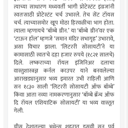
त्याच्या साधारण मध्यवर्ती भागी प्रोटेस्टंट इंग्रजांनी
स्वतःसाठी प्रोटेस्टंट चर्च उभारले. तेच सेंट टॉयस
चर्च. त्याच्यासमोर खूप मोठा हिरवळीचा भाग होता.
त्याला म्हणायचे ‘बॉम्बे ग्रीन.’ या ‘बॉम्बे ग्रीन’वर एक
‘टाऊन हॉल’ म्हणजे ‘समान मंदिर सभागृह’ उभारावे,
असा विचार झाला. ‘लिटररी सोसायटी’ने या
कामासाठी स्वतःचे दहा हजार रुपये (१८२१ सालचे)
दिले. लष्कराच्या रॉयल इंजिनिअर दलाचा
वास्तुशास्त्रज्ञ कर्नल काउपर याने बनवलेल्या
आराखड्यानुसार भव्य इमारत उभी राहिली आणि
सन १८३० साली ‘लिटररी सोसायटी ऑफ बॉम्बे’
किंवा आता नव्या नामकरणानुसार ‘बॉम्बे ब्रॅन्च ऑफ
दि रॉयल एशियाटिक सोसायटी’ या भव्य वास्तूत
गेली.
ग्रीस देशातल्या अथेन्स शहरात इसवी सन पूर्व