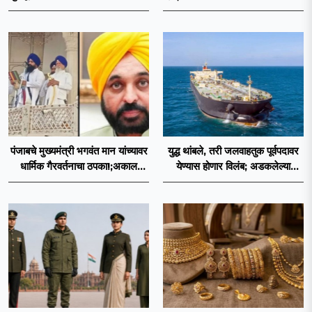
डॉ. मोहनजी भागवत
मृत्यू, इराण-अमेरिकेत आरोप-प्रत्यारोप
पंजाबचे मुख्यमंत्री भगवंत मान यांच्यावर
युद्ध थांबले, तरी जलवाहतुक पूर्वपदावर
धार्मिक गैरवर्तनाचा ठपका!;अकाल
येण्यास होणार विलंब; अडकलेल्या
तख्ताच्या निर्णयाने मोठी खळबळ
जहाजांना कराराच्या शाश्वततेची चिंता.