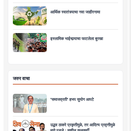
आर्थिक स्वातंत्र्याचा नवा जाहीरनामा
इस्लामिक भाईचार्‍याचा फाटलेला बुरखा
जरुर वाचा
'समाजव्रती' हभप सुयोग आपटे
उद्धव ठाकरे प्रकृतीमुळे, तर आदित्य प्रवृत्तीमुळे
मागे पडले : सुशील कुलकर्णी