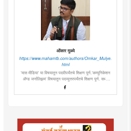
ओंकार मुळ्ये
https://www.mahamtb.com/authors/Omkar_Mulye.
html
'मास मीडिया' या विषयातून पदवीपर्यंतचे शिक्षण पूर्ण.'कम्युनिकेशन
ॲण्ड जर्नालिझम' विषयातून पदव्युत्तरपर्यंतचे शिक्षण पूर्ण. सध्या
दै.'मुंबई तरुण भारत'मध्ये वेब उपसंपादक म्हणून कार्यरत. लिखाण,
संगीत, वाचन, फोटोग्राफी, इ.ची आवड.लिवोग्राफी भाषाशैलीत
विशेष प्रावीण्य.बालपणापासून रा.स्व.संघाचा स्वयंसेवक