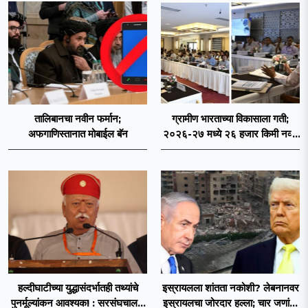
तालिबानचा नवीन फर्मान;
ग्रामीण भारताच्या विकासाला गती;
अफगाणिस्तानात मोबाईल बॅन
२०२६-२७ मध्ये २६ हजार किमी नव्या
रस्त्यांचे लक्ष्य!
हल्दीघाटीच्या युद्धासंदर्भातही तथ्यांचे
इस्रायलला शांतता नकोशी? लेबनानवर
पुनर्मूल्यांकन आवश्यक! : सरसंघचालक
इस्रायलचा जोरदार हल्ला; चार जणांचा