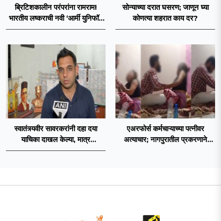
ब्रिटिशकालीन परंपरांना रामराम!
सोन्याच्या दरात घसरण; जाणून घ्या
भारतीय लष्कराची नवी ‘आर्मी युनिफॉर्म
कोणत्या शहरात काय दर?
२०२६’ नियमावली लागू
स्वातंत्र्यवीर सावरकरांनी दहा दया
एअरफोर्स कर्मचाऱ्याच्या पत्नीवर
याचिका दाखल केल्या, मात्र
अत्याचार; नागपुरातील प्रकरणाने
ब्रिटिशांप्रति कधीही निष्ठा व्यक्त केली
उडवली खळबळ!
नाही’! पणतू सात्यकी सावरकर यांनी
न्यायालयात सादर केला दावा