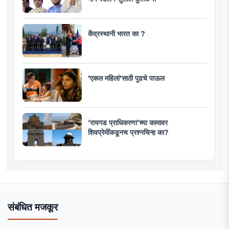
केंद्रस्थानी भारत का ?
'एकल महिलां'साठी पुढचे पाऊल
‘रायगड प्राधिकरणा’च्या कामावर
शिवप्रेमींकडूनच प्रश्नचिन्ह का?
संबंधित मजकूर