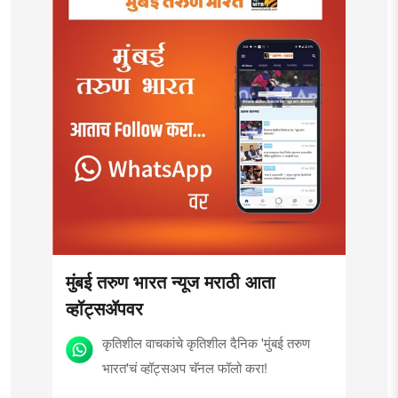
मुंबई तरुण भारत न्यूज मराठी आता
व्हॉट्सॲपवर
कृतिशील वाचकांचे कृतिशील दैनिक 'मुंबई तरुण
भारत'चं व्हॉट्सअप चॅनल फॉलो करा!