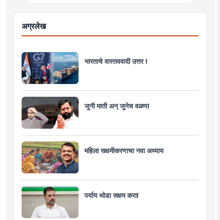
अग्रलेख
भारताचे वास्तववादी उत्तर !
जुनी माती अन् जुनेच वळण!
महिला सक्षमीकरणाचा नवा अध्याय
पर्याय थोडा सक्षम करा!