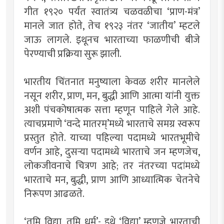
गीत १९२० पर्यंत स्वातंत्र्य चळवळीचा ‘प्राण-मंत्र’
मानले जात होते, तेच १९२३ नंतर ‘जातीय’ म्हटले
जाऊ लागले. इथूनच भारताच्या फाळणीची बीजे
पेरण्याची प्रक्रिया सुरू झाली.
भारतीय चिंतनात मनुष्याला केवळ शरीर मानलेले
नसून शरीर, प्राण, मन, बुद्धी आणि आत्मा यांनी युक्त
अशी पंचकोषात्मक सत्ता म्हणून पाहिले गेले आहे.
त्याचप्रमाणे ‘वन्दे मातरम्’मध्ये भारताचे समग्र स्वरूप
प्रस्तुत होते. याच्या पहिल्या पदामध्ये भारतभूमीचे
वर्णन आहे, दुसर्‍या पदामध्ये भारताचे जन म्हणजेच,
लोकजीवनाचे चित्रण आहे; तर नंतरच्या पदांमध्ये
भारताचे मन, बुद्धी, प्राण आणि आध्यात्मिक चेतनेचे
निरूपण आढळते.
‘तुमि विद्या, तुमि धर्म’- इथे ‘विद्या’ म्हणजे भारताची