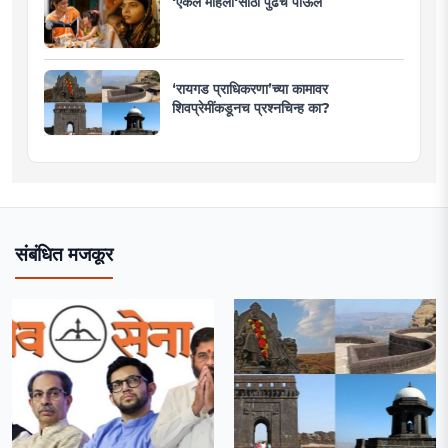
'एकल महिलां'साठी पुढचे पाऊल
‘रायगड प्राधिकरणा’च्या कामावर
शिवप्रेमींकडूनच प्रश्नचिन्ह का?
संबंधित मजकूर