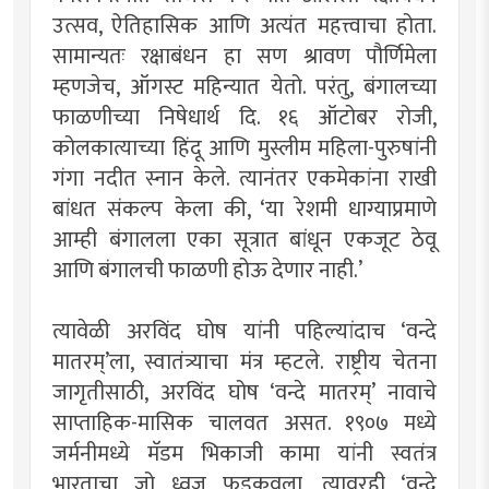
उत्सव, ऐतिहासिक आणि अत्यंत महत्त्वाचा होता.
सामान्यतः रक्षाबंधन हा सण श्रावण पौर्णिमेला
म्हणजेच, ऑगस्ट महिन्यात येतो. परंतु, बंगालच्या
फाळणीच्या निषेधार्थ दि. १६ ऑटोबर रोजी,
कोलकात्याच्या हिंदू आणि मुस्लीम महिला-पुरुषांनी
गंगा नदीत स्नान केले. त्यानंतर एकमेकांना राखी
बांधत संकल्प केला की, ‘या रेशमी धाग्याप्रमाणे
आम्ही बंगालला एका सूत्रात बांधून एकजूट ठेवू
आणि बंगालची फाळणी होऊ देणार नाही.’
त्यावेळी अरविंद घोष यांनी पहिल्यांदाच ‘वन्दे
मातरम्’ला, स्वातंत्र्याचा मंत्र म्हटले. राष्ट्रीय चेतना
जागृतीसाठी, अरविंद घोष ‘वन्दे मातरम्’ नावाचे
साप्ताहिक-मासिक चालवत असत. १९०७ मध्ये
जर्मनीमध्ये मॅडम भिकाजी कामा यांनी स्वतंत्र
भारताचा जो ध्वज फडकवला, त्यावरही ‘वन्दे