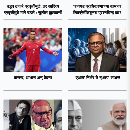
उद्धव ठाकरे प्रकृतीमुळे, तर आदित्य
‘रायगड प्राधिकरणा’च्या कामावर
प्रवृत्तीमुळे मागे पडले : सुशील कुलकर्णी
शिवप्रेमींकडूनच प्रश्नचिन्ह का?
वास्तव, आभास अन् वेदना
‘एआय’ निर्भर ते ‘एआय’ साक्षर!