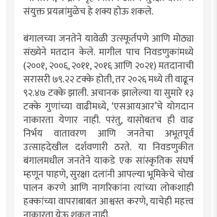
संयुक्त प्रयत्नांमुळेच हे शक्य होऊ शकले.
बंगालच्या जनतेने यावेळी उत्स्फूर्तपणे आणि मोठ्या
संख्येने मतदान केले. मागील पाच निवडणुकांमध्ये
(२००१, २००६, २०११, २०१६ आणि २०२१) मतदानाची
सरासरी ७९.२२ टक्के होती, तर २०२६ मध्ये ती वाढून
९२.४७ टक्के झाली. अचानक झालेल्या या सुमारे १३
टक्के गुणांच्या वाढीमध्ये, ‘एसआयआर’चे योगदान
नाकारता येणार नाही. परंतु, यासोबतच ही वाढ
निर्भय वातावरण आणि जनतेचा अभूतपूर्व
उत्साहदेखील दर्शवणारी ठरते. या निवडणुकीत
बंगालमधील जनतेने याकडे एक सांस्कृतिक संघर्ष
म्हणून पाहणे, सुरक्षा दलांनी आपल्या भूमिकेचे चोख
पालन करणे आणि नागरिकांना त्यांच्या लोकशाही
हक्कांच्या वापराबाबत आश्वस्त करणे, याचेही महत्त्व
नाकारता येऊ शकत नाही.