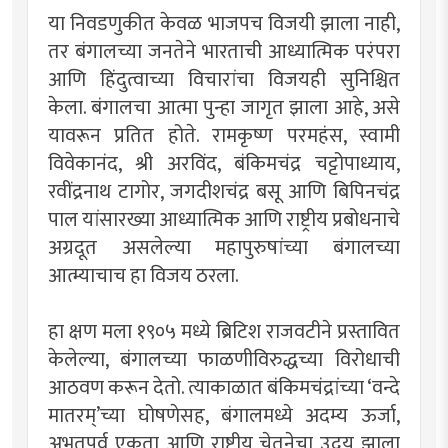
या निवडणुकीत केवळ भाजपच विजयी झाला नाही,
तर बंगालच्या जनतेने भारताची आध्यात्मिक परंपरा
आणि हिंदुत्वाच्या विचारांचा विजयही सुनिश्चित
केला. बंगालचा आत्मा पुन्हा जागृत झाला आहे, असे
यावरून प्रतित होते. रामकृष्ण परमहंस, स्वामी
विवेकानंद, श्री अरविंद, बंकिमचंद्र चट्टोपाध्याय,
रवींद्रनाथ टागोर, जगदीशचंद्र बसू आणि बिपिनचंद्र
पाल यांसारख्या आध्यात्मिक आणि राष्ट्रीय प्रबोधनाचे
अग्रदूत असलेल्या महापुरुषांच्या बंगालच्या
आत्म्याचाच हा विजय ठरला.
हा क्षण मला १९०५ मध्ये ब्रिटिश राजवटीने प्रस्तावित
केलेल्या, बंगालच्या फाळणीविरुद्धच्या विरोधाची
आठवण करून देतो. त्याकाळात बंकिमचंद्रांच्या ‘वन्दे
मातरम्’च्या घोषणेसह, बंगालमध्ये अदम्य ऊर्जा,
अभूतपूर्व एकता आणि राष्ट्रीय चेतनेचा उदय झाला