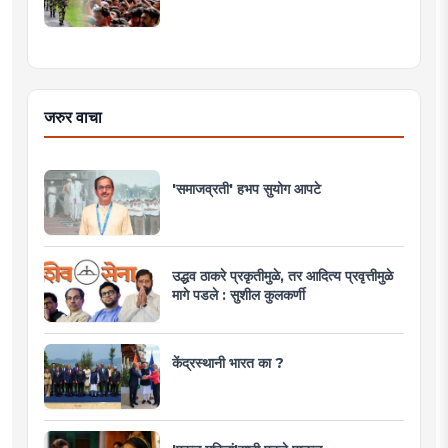
जरुर वाचा
'समाजव्रती' हभप सुयोग आपटे
उद्धव ठाकरे प्रकृतीमुळे, तर आदित्य प्रवृत्तीमुळे
मागे पडले : सुशील कुलकर्णी
केंद्रस्थानी भारत का ?