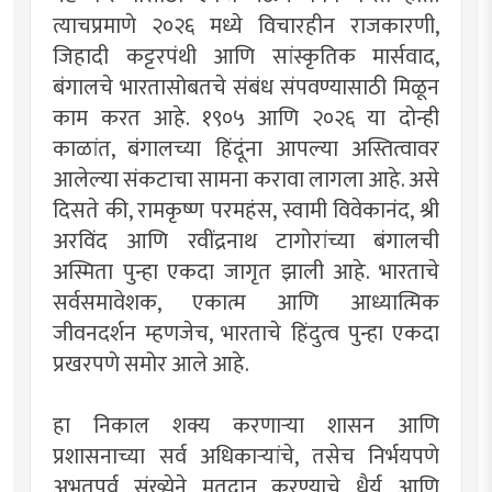
त्याचप्रमाणे २०२६ मध्ये विचारहीन राजकारणी,
जिहादी कट्टरपंथी आणि सांस्कृतिक मार्सवाद,
बंगालचे भारतासोबतचे संबंध संपवण्यासाठी मिळून
काम करत आहे. १९०५ आणि २०२६ या दोन्ही
काळांत, बंगालच्या हिंदूंना आपल्या अस्तित्वावर
आलेल्या संकटाचा सामना करावा लागला आहे. असे
दिसते की, रामकृष्ण परमहंस, स्वामी विवेकानंद, श्री
अरविंद आणि रवींद्रनाथ टागोरांच्या बंगालची
अस्मिता पुन्हा एकदा जागृत झाली आहे. भारताचे
सर्वसमावेशक, एकात्म आणि आध्यात्मिक
जीवनदर्शन म्हणजेच, भारताचे हिंदुत्व पुन्हा एकदा
प्रखरपणे समोर आले आहे.
हा निकाल शक्य करणार्‍या शासन आणि
प्रशासनाच्या सर्व अधिकार्‍यांचे, तसेच निर्भयपणे
अभूतपूर्व संख्येने मतदान करण्याचे धैर्य आणि