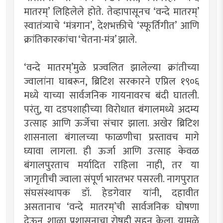
मातरम्’ लिहिलेले होते. तेव्हापासूनच ‘वन्दे मातरम्’
स्वातंत्र्याचे ‘मंत्रगान’, देशभक्तीचे ‘स्फूर्तिगीत’ आणि
क्रांतिकारकांचा ‘चेतना-मंत्र’ झाले.
‘वन्दे मातरम्’मुळे प्रज्वलित झालेल्या क्रांतीच्या
ज्वालांना घाबरून, ब्रिटिश सरकारने एप्रिल १९०६
मध्ये याच्या सार्वजनिक गायनावरच बंदी घातली.
परंतु, या दडपशाहीच्या विरोधात बंगालमध्ये अदम्य
उत्साह आणि ऊर्जेचा संचार झाला. अखेर ब्रिटिश
शासनाला बंगालच्या फाळणीचा प्रस्तावच मागे
घ्यावा लागला. ही ऊर्जा आणि उत्साह केवळ
बंगालपुरताच मर्यादित राहिला नाही, तर या
जागृतीची ज्वाला संपूर्ण भारतभर पसरली. नागपुरात
संघसंस्थापक डॉ. हेडगेवार यांनी, दहावीत
असतानाच ‘वन्दे मातरम्’ची सार्वजनिक घोषणा
देऊन, शाळा प्रशासनाचा रोषही सहन केला. यामुळे