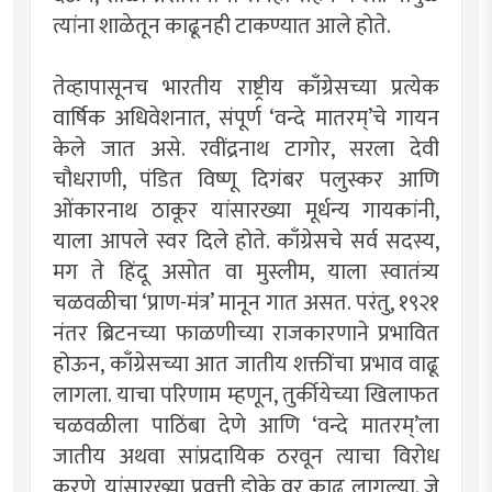
त्यांना शाळेतून काढूनही टाकण्यात आले होते.
तेव्हापासूनच भारतीय राष्ट्रीय काँग्रेसच्या प्रत्येक
वार्षिक अधिवेशनात, संपूर्ण ‘वन्दे मातरम्’चे गायन
केले जात असे. रवींद्रनाथ टागोर, सरला देवी
चौधराणी, पंडित विष्णू दिगंबर पलुस्कर आणि
ओंकारनाथ ठाकूर यांसारख्या मूर्धन्य गायकांनी,
याला आपले स्वर दिले होते. काँग्रेसचे सर्व सदस्य,
मग ते हिंदू असोत वा मुस्लीम, याला स्वातंत्र्य
चळवळीचा ‘प्राण-मंत्र’ मानून गात असत. परंतु, १९२१
नंतर ब्रिटनच्या फाळणीच्या राजकारणाने प्रभावित
होऊन, काँग्रेसच्या आत जातीय शक्तींचा प्रभाव वाढू
लागला. याचा परिणाम म्हणून, तुर्कीयेच्या खिलाफत
चळवळीला पाठिंबा देणे आणि ‘वन्दे मातरम्’ला
जातीय अथवा सांप्रदायिक ठरवून त्याचा विरोध
करणे, यांसारख्या प्रवृत्ती डोके वर काढू लागल्या. जे