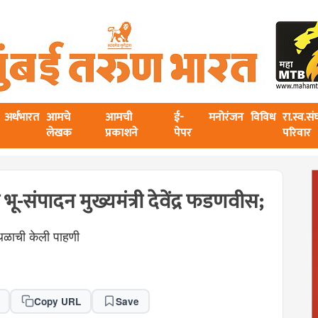
अर्थभारत
आमचे
आमची
ई-
मनोरंजन
विविध
रा.स्व.स
लेखक
प्रकाशने
पेपर
परिवार
-संपादन मुख्यमंत्री देवेंद्र फडणवीस;
थळाची केली पाहणी
Copy URL
Save