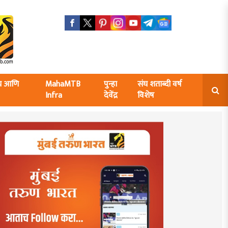
ंघ आणि
MahaMTB
पुन्हा
संघ शताब्दी वर्ष
Infra
देवेंद्र
विशेष