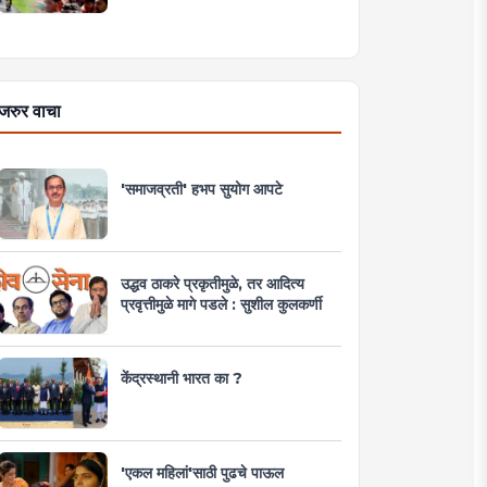
जरुर वाचा
'समाजव्रती' हभप सुयोग आपटे
उद्धव ठाकरे प्रकृतीमुळे, तर आदित्य
प्रवृत्तीमुळे मागे पडले : सुशील कुलकर्णी
केंद्रस्थानी भारत का ?
'एकल महिलां'साठी पुढचे पाऊल