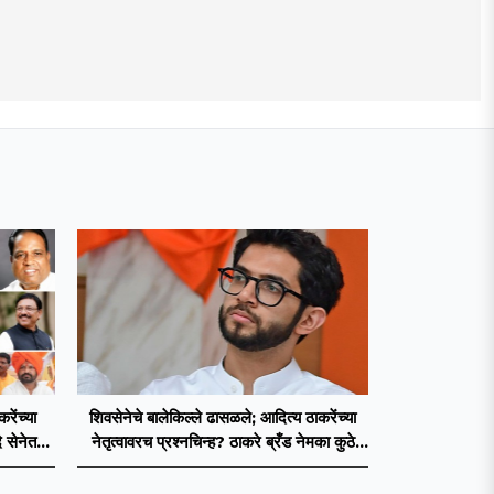
ेंच्या
शिवसेनेचे बालेकिल्ले ढासळले; आदित्य ठाकरेंच्या
 सेनेत
नेतृत्वावरच प्रश्नचिन्ह? ठाकरे ब्रँड नेमका कुठे
चुकला?