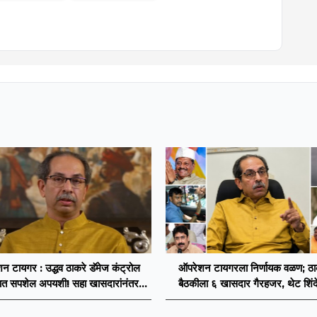
न टायगर : उद्धव ठाकरे डॅमेज कंट्रोल
ऑपरेशन टायगरला निर्णायक वळण; ठाकर
ात सपशेल अपयशी! सहा खासदारांनंतर
बैठकीला ६ खासदार गैरहजर, थेट शिंदे
सह नगरसेवकही शिंदेंकडे जाण्याच्या चर्चा
विलीन होण्याचा प्रस्ताव?
सुरू