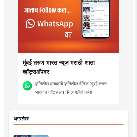
मुंबई तरुण भारत न्यूज मराठी आता
व्हॉट्सॲपवर
कृतिशील वाचकांचे कृतिशील दैनिक 'मुंबई तरुण
भारत'चं व्हॉट्सअप चॅनल फॉलो करा!
अग्रलेख