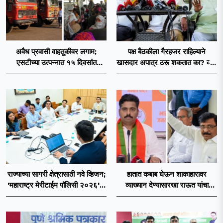
अवैध प्रवासी वाहतुकीवर लगाम;
पक्ष बैठकीला गैरहजर राहिल्याने
एसटीच्या उत्पन्नात १५ दिवसांत
खासदार अपात्र ठरू शकतात का? व्हीप
४३.८३ कोटींची वाढ!
आणि कायदा नेमकं काय सांगतो?
राज्याच्या सागरी क्षेत्रासाठी नवे व्हिजन;
हातात कबाब घेऊन शाकाहारावर
'महाराष्ट्र मेरीटाईम पॉलिसी २०२६'चा
व्याख्यान देण्यासारखा राऊत यांचा
प्रस्ताव
प्रयत्न - नवनाथ बन