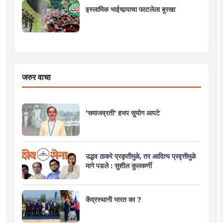
इस्लामिक भाईचार्‍याचा फाटलेला बुरखा
जरुर वाचा
'समाजव्रती' हभप सुयोग आपटे
उद्धव ठाकरे प्रकृतीमुळे, तर आदित्य प्रवृत्तीमुळे
मागे पडले : सुशील कुलकर्णी
केंद्रस्थानी भारत का ?