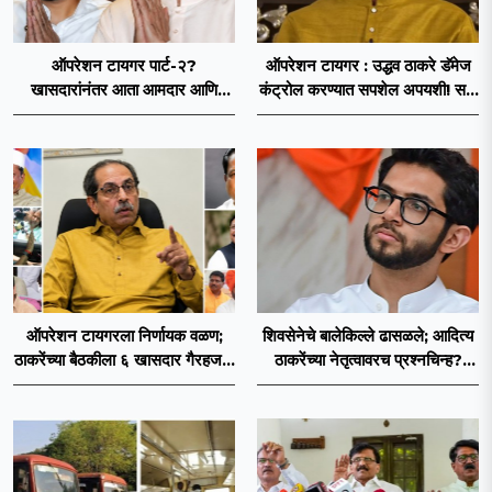
ऑपरेशन टायगर पार्ट-२?
ऑपरेशन टायगर : उद्धव ठाकरे डॅमेज
खासदारांनंतर आता आमदार आणि
कंट्रोल करण्यात सपशेल अपयशी! सहा
नगरसेवकही शिंदेंच्या वाटेवर?
खासदारांनंतर आमदारांसह नगरसेवकही
शिंदेंकडे जाण्याच्या चर्चा सुरू
ऑपरेशन टायगरला निर्णायक वळण;
शिवसेनेचे बालेकिल्ले ढासळले; आदित्य
ठाकरेंच्या बैठकीला ६ खासदार गैरहजर,
ठाकरेंच्या नेतृत्वावरच प्रश्नचिन्ह?
थेट शिंदे सेनेत विलीन होण्याचा
ठाकरे ब्रँड नेमका कुठे चुकला?
प्रस्ताव?