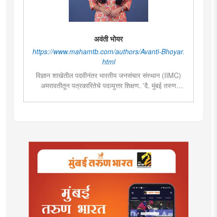
अवंती भोयर
https://www.mahamtb.com/authors/Avanti-Bhoyar.
html
विज्ञान शाखेतील पदवीनंतर भारतीय जनसंचार संस्थान (IIMC)
अमरावतीतून पत्रकारितेचे पदव्युत्तर शिक्षण. 'दै. मुंबई तरुण
भारत'मध्ये वेब उपसंपादक या पदावर कार्यरत. शेती, साहित्य,
राजकारण या विषयात विशेष रस. हस्तकला, संगीत आणि कविता
लेखनाचा छंद....