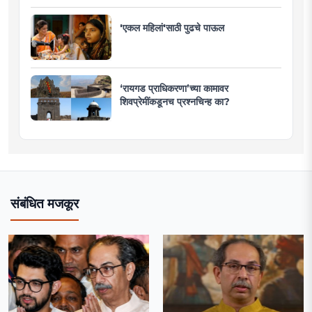
'एकल महिलां'साठी पुढचे पाऊल
‘रायगड प्राधिकरणा’च्या कामावर
शिवप्रेमींकडूनच प्रश्नचिन्ह का?
संबंधित मजकूर