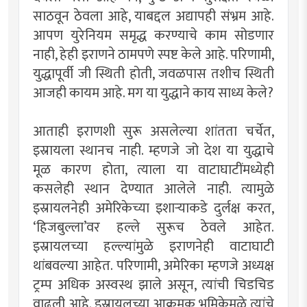
साठवून ठेवला आहे, याबद्दल अद्यापही संभ्रम आहे.
आपण युरेनियम समृद्ध करण्याचे काम सोडणार
नाही, हेही इराणने ठामपणे स्पष्ट केले आहे. परिणामी,
युद्धापूर्वी जी स्थिती होती, जवळपास तशीच स्थिती
आजही कायम आहे. मग या युद्धाने काय साध्य केले?
आताही इराणशी सुरू असलेल्या शांतता चर्चेत,
इस्रायला स्थानच नाही. म्हणजे जो देश या युद्धाचे
मूळ कारण होता, त्याला या वाटाघाटींमध्येही
कसलेही स्थान देण्यात आलेले नाही. त्यामुळे
इस्रायलनेही अमेरिकेच्या इशार्‍याकडे दुर्लक्ष करत,
‘हिजबुल्ला’वर हल्ले सुरूच ठेवले आहेत.
इस्रायलच्या हल्ल्यांमुळे इराणनेही वाटाघाटी
थांबवल्या आहेत. परिणामी, अमेरिका म्हणजे अध्यक्ष
ट्रम्प अधिक अस्वस्थ झाले असून, त्यांची चिडचिड
वाढली आहे. इस्रायलच्या आक्रमक भूमिकेमुळे त्यांचे