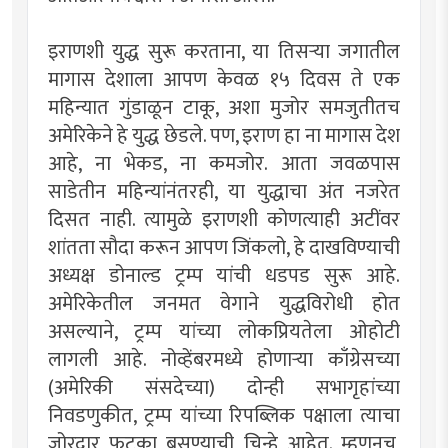
इराणशी युद्ध सुरू करताना, या तिसर्‍या जगातील
मागास देशाला आपण केवळ १५ दिवस ते एक
महिन्यात गुंडाळून टाकू, अशा मुजोर समजुतीतच
अमेरिकेने हे युद्ध छेडले. पण, इराण हा ना मागास देश
आहे, ना भेकड, ना कमजोर. आता जवळपास
साडेतीन महिन्यांनंतरही, या युद्धाचा अंत नजरेत
दिसत नाही. त्यामुळे इराणशी कोणत्याही अटींवर
शांतता सौदा करून आपण जिंकलो, हे दाखविण्याची
अध्यक्ष डोनाल्ड ट्रम्प यांची धडपड सुरू आहे.
अमेरिकेतील जनमत वेगाने युद्धविरोधी होत
असल्याने, ट्रम्प यांच्या लोकप्रियतेला ओहोटी
लागली आहे. नोव्हेंबरमध्ये होणार्‍या काँग्रेसच्या
(अमेरिकी संसदेच्या) दोन्ही सभागृहांच्या
निवडणुकीत, ट्रम्प यांच्या रिपब्लिक पक्षाला त्याचा
जोरदार फटका बसण्याची चिन्हे आहेत. म्हणूनच,