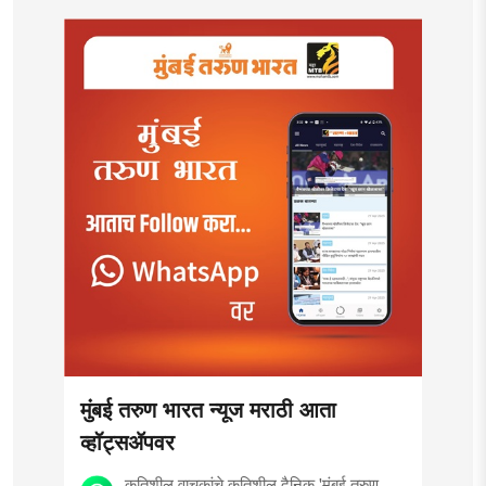
मुंबई तरुण भारत न्यूज मराठी आता
व्हॉट्सॲपवर
कृतिशील वाचकांचे कृतिशील दैनिक 'मुंबई तरुण