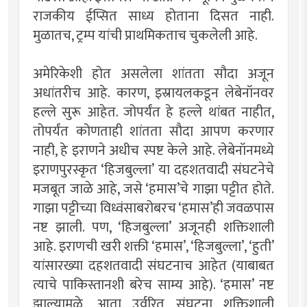
राजकीय ईप्सित साध्य होताना दिसत नाही.
मुळातच, ट्रम्प यांची प्राथमिकताच चुकलेली आहे.
अमेरिकेशी होत असलेला शांतता सौदा अजून
अधांतरीच आहे. कारण, इस्रायलकडून लेबेनॉनवर
हल्ले सुरू आहेत. जोपर्यंत हे हल्ले थांबत नाहीत,
तोपर्यंत कोणताही शांतता सौदा आपण करणार
नाही, हे इराणने अधीच स्पष्ट केले आहे. लेबेनॉनमध्ये
इराणपुरस्कृत ‘हिजबुल्ला’ या दहशतवादी संघटनेचे
मजबूत जाळे आहे, जसे ‘हमास’चे गाझा पट्टीत होते.
गाझा पट्टीच्या विध्वंसाबरोबरच ‘हमास’ही जवळपास
नष्ट झाली. पण, ‘हिजबुल्ला’ अजूनही शक्तिशाली
आहे. इराणची खरी शक्ती ‘हमास’, ‘हिजबुल्ला’, ‘हुती’
यांसारख्या दहशतवादी संघटनाच आहेत (याबाबत
त्याचे पाकिस्तानशी बरेच साम्य आहे). ‘हमास’ नष्ट
झाल्यामुळे, आता उर्वरित संघटना शक्तिशाली