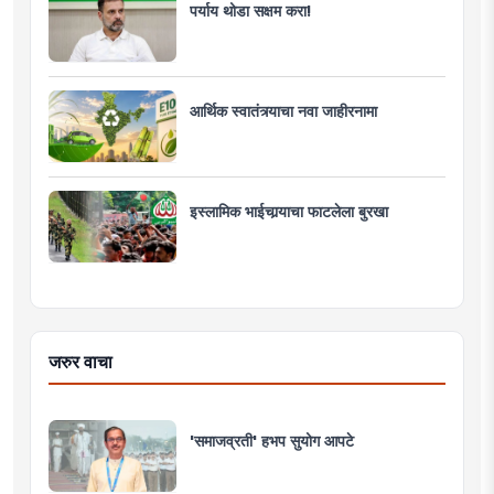
पर्याय थोडा सक्षम करा!
आर्थिक स्वातंत्र्याचा नवा जाहीरनामा
इस्लामिक भाईचार्‍याचा फाटलेला बुरखा
जरुर वाचा
'समाजव्रती' हभप सुयोग आपटे