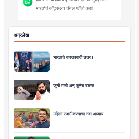
भारत'चं व्हॉट्सअप चॅनल फॉलो करा!
अग्रलेख
भारताचे वास्तववादी उत्तर !
जुनी माती अन् जुनेच वळण!
महिला सक्षमीकरणाचा नवा अध्याय