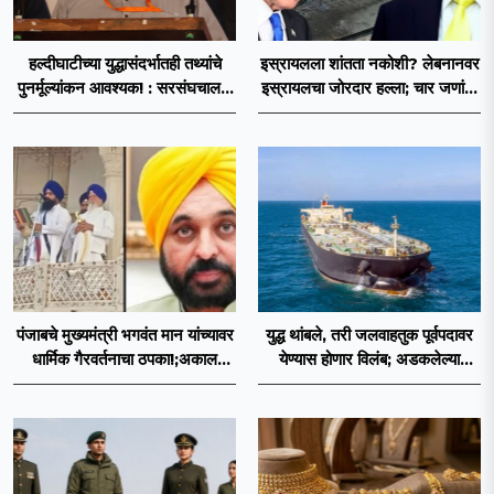
हल्दीघाटीच्या युद्धासंदर्भातही तथ्यांचे
इस्रायलला शांतता नकोशी? लेबनानवर
पुनर्मूल्यांकन आवश्यक! : सरसंघचालक
इस्रायलचा जोरदार हल्ला; चार जणांचा
डॉ. मोहनजी भागवत
मृत्यू, इराण-अमेरिकेत आरोप-प्रत्यारोप
पंजाबचे मुख्यमंत्री भगवंत मान यांच्यावर
युद्ध थांबले, तरी जलवाहतुक पूर्वपदावर
धार्मिक गैरवर्तनाचा ठपका!;अकाल
येण्यास होणार विलंब; अडकलेल्या
तख्ताच्या निर्णयाने मोठी खळबळ
जहाजांना कराराच्या शाश्वततेची चिंता.