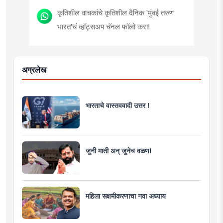
कृतिशील वाचकांचे कृतिशील दैनिक 'मुंबई तरुण
भारत'चं व्हॉट्सअप चॅनल फॉलो करा!
अग्रलेख
भारताचे वास्तववादी उत्तर !
जुनी माती अन् जुनेच वळण!
महिला सक्षमीकरणाचा नवा अध्याय