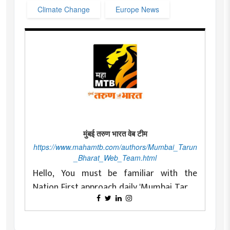
Climate Change
Europe News
मुंबई तरुण भारत वेब टीम
https://www.mahamtb.com/authors/Mumbai_Tarun
_Bharat_Web_Team.html
Hello, You must be familiar with the
Nation First approach daily 'Mumbai Tarun
Bharat' as a newspaper committed to
Changing with time is essential for any
fearless and nationalist ideals and
organization. Daily 'Mumbai Tarun Bharat'
constantly doing conscious journalism for