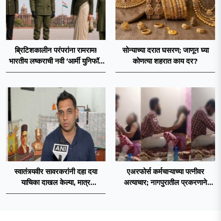
ब्रिटिशकालीन परंपरांना रामराम!
सोन्याच्या दरात घसरण; जाणून घ्या
भारतीय लष्कराची नवी ‘आर्मी युनिफॉर्म
कोणत्या शहरात काय दर?
२०२६’ नियमावली लागू
स्वातंत्र्यवीर सावरकरांनी दहा दया
एअरफोर्स कर्मचाऱ्याच्या पत्नीवर
याचिका दाखल केल्या, मात्र
अत्याचार; नागपुरातील प्रकरणाने
ब्रिटिशांप्रति कधीही निष्ठा व्यक्त केली
उडवली खळबळ!
नाही’! पणतू सात्यकी सावरकर यांनी
न्यायालयात सादर केला दावा