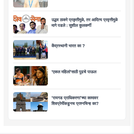
उद्धव ठाकरे प्रकृतीमुळे, तर आदित्य प्रवृत्तीमुळे
मागे पडले : सुशील कुलकर्णी
केंद्रस्थानी भारत का ?
'एकल महिलां'साठी पुढचे पाऊल
‘रायगड प्राधिकरणा’च्या कामावर
शिवप्रेमींकडूनच प्रश्नचिन्ह का?