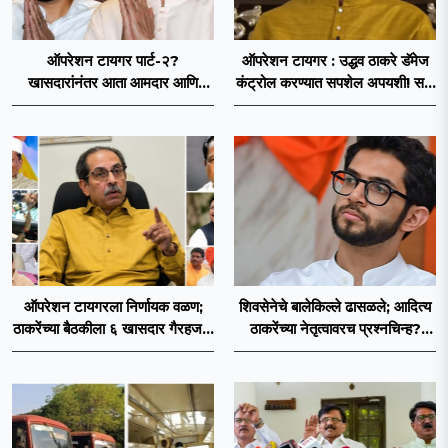
ऑपरेशन टायगर पार्ट-२?
ऑपरेशन टायगर : उद्धव ठाकरे डॅमेज
खासदारांनंतर आता आमदार आणि
कंट्रोल करण्यात सपशेल अपयशी! सहा
नगरसेवकही शिंदेंच्या वाटेवर?
खासदारांनंतर आमदारांसह नगरसेवकही
शिंदेंकडे जाण्याच्या चर्चा सुरू
ऑपरेशन टायगरला निर्णायक वळण;
शिवसेनेचे बालेकिल्ले ढासळले; आदित्य
ठाकरेंच्या बैठकीला ६ खासदार गैरहजर,
ठाकरेंच्या नेतृत्वावरच प्रश्नचिन्ह?
थेट शिंदे सेनेत विलीन होण्याचा
ठाकरे ब्रँड नेमका कुठे चुकला?
प्रस्ताव?