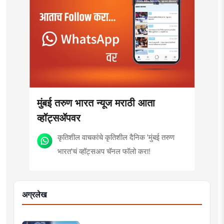
मुंबई तरुण भारत न्यूज मराठी आता
व्हॉट्सॲपवर
कृतिशील वाचकांचे कृतिशील दैनिक 'मुंबई तरुण
भारत'चं व्हॉट्सअप चॅनल फॉलो करा!
अग्रलेख