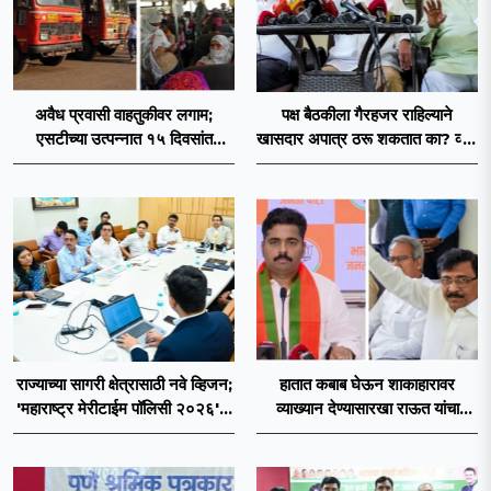
अवैध प्रवासी वाहतुकीवर लगाम;
पक्ष बैठकीला गैरहजर राहिल्याने
एसटीच्या उत्पन्नात १५ दिवसांत
खासदार अपात्र ठरू शकतात का? व्हीप
४३.८३ कोटींची वाढ!
आणि कायदा नेमकं काय सांगतो?
राज्याच्या सागरी क्षेत्रासाठी नवे व्हिजन;
हातात कबाब घेऊन शाकाहारावर
'महाराष्ट्र मेरीटाईम पॉलिसी २०२६'चा
व्याख्यान देण्यासारखा राऊत यांचा
प्रस्ताव
प्रयत्न - नवनाथ बन