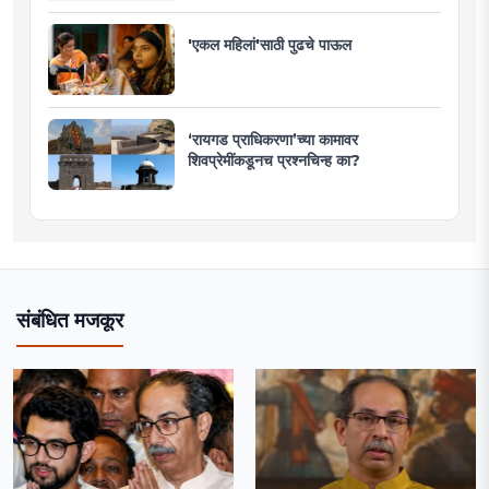
'एकल महिलां'साठी पुढचे पाऊल
‘रायगड प्राधिकरणा’च्या कामावर
शिवप्रेमींकडूनच प्रश्नचिन्ह का?
संबंधित मजकूर