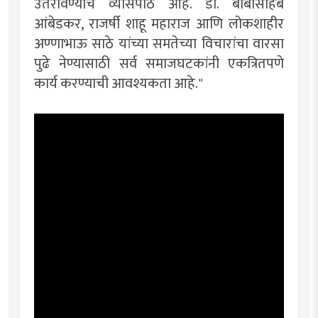
उतरविण्याचे व्यासपीठ आहे. डॉ. बाबासाहेब
आंबेडकर, राजर्षी शाहू महाराज आणि लोकशाहीर
अण्णाभाऊ साठे यांच्या समतेच्या विचारांचा वारसा
पुढे नेण्यासाठी सर्व समाजघटकांनी एकत्रितपणे
कार्य करण्याची आवश्यकता आहे."