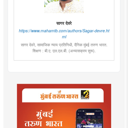
सागर देवरे
https://www.mahamtb.com/authors/Sagar-devre.ht
ml
सागर देवरे, सामाजिक न्याय प्रतिनिधी, दैनिक मुंबई तरुण भारत.
शिक्षण : बी.ए. एल.एल.बी. (अभ्यासक्रम सुरू).
सामाजिक व पत्रकारितेच्या क्षेत्रात कार्यरत असून विविध सामाजिक,
शैक्षणिक व अन्य चळवळींवर वृत्तांकनाचा अनुभव.
समुदायाधारित प्रश्नांवर सातत्याने अभ्यासपूर्ण लेखन.
सामाजिक न्याय, हिंदू बहुजन समाजाचे प्रश्न व विद्यार्थी चळवळींवर
विशेष लेखन.