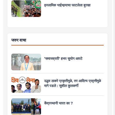
इस्लामिक भाईचार्‍याचा फाटलेला बुरखा
जरुर वाचा
'समाजव्रती' हभप सुयोग आपटे
उद्धव ठाकरे प्रकृतीमुळे, तर आदित्य प्रवृत्तीमुळे
मागे पडले : सुशील कुलकर्णी
केंद्रस्थानी भारत का ?