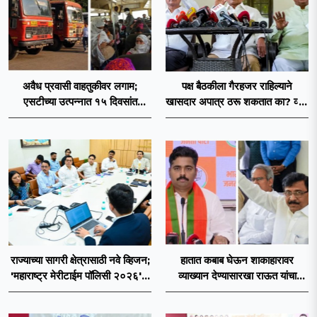
अवैध प्रवासी वाहतुकीवर लगाम;
पक्ष बैठकीला गैरहजर राहिल्याने
एसटीच्या उत्पन्नात १५ दिवसांत
खासदार अपात्र ठरू शकतात का? व्हीप
४३.८३ कोटींची वाढ!
आणि कायदा नेमकं काय सांगतो?
राज्याच्या सागरी क्षेत्रासाठी नवे व्हिजन;
हातात कबाब घेऊन शाकाहारावर
'महाराष्ट्र मेरीटाईम पॉलिसी २०२६'चा
व्याख्यान देण्यासारखा राऊत यांचा
प्रस्ताव
प्रयत्न - नवनाथ बन