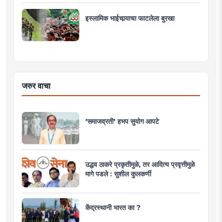
इस्लामिक भाईचार्‍याचा फाटलेला बुरखा
जरुर वाचा
'समाजव्रती' हभप सुयोग आपटे
उद्धव ठाकरे प्रकृतीमुळे, तर आदित्य प्रवृत्तीमुळे
मागे पडले : सुशील कुलकर्णी
केंद्रस्थानी भारत का ?