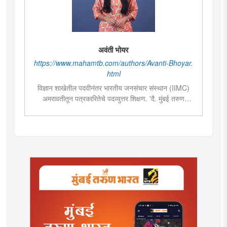
अवंती भोयर
https://www.mahamtb.com/authors/Avanti-Bhoyar.
html
विज्ञान शाखेतील पदवीनंतर भारतीय जनसंचार संस्थान (IIMC)
अमरावतीतून पत्रकारितेचे पदव्युत्तर शिक्षण. 'दै. मुंबई तरुण
भारत'मध्ये वेब उपसंपादक या पदावर कार्यरत. शेती, साहित्य,
राजकारण या विषयात विशेष रस. हस्तकला, संगीत आणि कविता
लेखनाचा छंद....