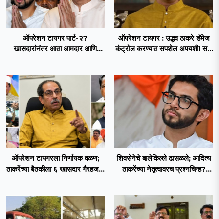
ऑपरेशन टायगर पार्ट-२?
ऑपरेशन टायगर : उद्धव ठाकरे डॅमेज
खासदारांनंतर आता आमदार आणि
कंट्रोल करण्यात सपशेल अपयशी! सहा
नगरसेवकही शिंदेंच्या वाटेवर?
खासदारांनंतर आमदारांसह नगरसेवकही
शिंदेंकडे जाण्याच्या चर्चा सुरू
ऑपरेशन टायगरला निर्णायक वळण;
शिवसेनेचे बालेकिल्ले ढासळले; आदित्य
ठाकरेंच्या बैठकीला ६ खासदार गैरहजर,
ठाकरेंच्या नेतृत्वावरच प्रश्नचिन्ह?
थेट शिंदे सेनेत विलीन होण्याचा
ठाकरे ब्रँड नेमका कुठे चुकला?
प्रस्ताव?