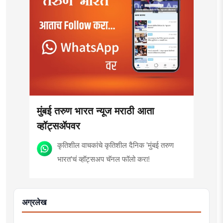
मुंबई तरुण भारत न्यूज मराठी आता
व्हॉट्सॲपवर
कृतिशील वाचकांचे कृतिशील दैनिक 'मुंबई तरुण
भारत'चं व्हॉट्सअप चॅनल फॉलो करा!
अग्रलेख