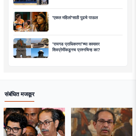
'एकल महिलां'साठी पुढचे पाऊल
‘रायगड प्राधिकरणा’च्या कामावर
शिवप्रेमींकडूनच प्रश्नचिन्ह का?
संबंधित मजकूर