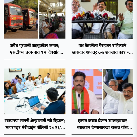
अवैध प्रवासी वाहतुकीवर लगाम;
पक्ष बैठकीला गैरहजर राहिल्याने
एसटीच्या उत्पन्नात १५ दिवसांत
खासदार अपात्र ठरू शकतात का? व्हीप
४३.८३ कोटींची वाढ!
आणि कायदा नेमकं काय सांगतो?
राज्याच्या सागरी क्षेत्रासाठी नवे व्हिजन;
हातात कबाब घेऊन शाकाहारावर
'महाराष्ट्र मेरीटाईम पॉलिसी २०२६'चा
व्याख्यान देण्यासारखा राऊत यांचा
प्रस्ताव
प्रयत्न - नवनाथ बन