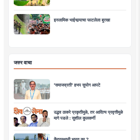
इस्लामिक भाईचार्‍याचा फाटलेला बुरखा
जरुर वाचा
'समाजव्रती' हभप सुयोग आपटे
उद्धव ठाकरे प्रकृतीमुळे, तर आदित्य प्रवृत्तीमुळे
मागे पडले : सुशील कुलकर्णी
केंद्रस्थानी भारत का ?