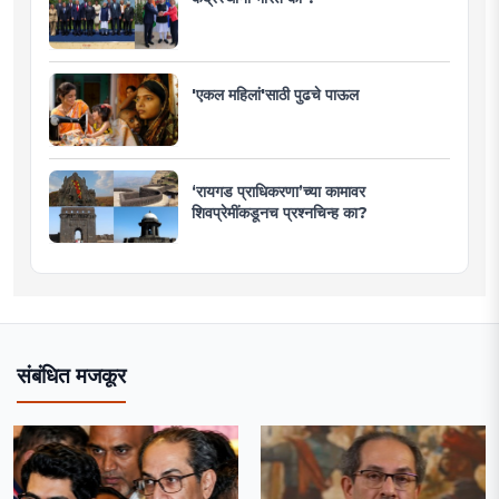
'एकल महिलां'साठी पुढचे पाऊल
‘रायगड प्राधिकरणा’च्या कामावर
शिवप्रेमींकडूनच प्रश्नचिन्ह का?
संबंधित मजकूर