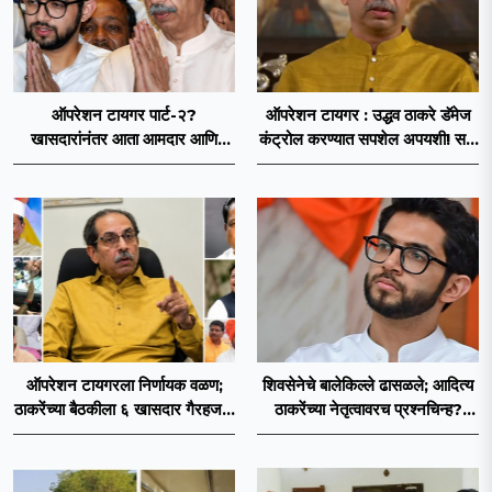
ऑपरेशन टायगर पार्ट-२?
ऑपरेशन टायगर : उद्धव ठाकरे डॅमेज
खासदारांनंतर आता आमदार आणि
कंट्रोल करण्यात सपशेल अपयशी! सहा
नगरसेवकही शिंदेंच्या वाटेवर?
खासदारांनंतर आमदारांसह नगरसेवकही
शिंदेंकडे जाण्याच्या चर्चा सुरू
ऑपरेशन टायगरला निर्णायक वळण;
शिवसेनेचे बालेकिल्ले ढासळले; आदित्य
ठाकरेंच्या बैठकीला ६ खासदार गैरहजर,
ठाकरेंच्या नेतृत्वावरच प्रश्नचिन्ह?
थेट शिंदे सेनेत विलीन होण्याचा
ठाकरे ब्रँड नेमका कुठे चुकला?
प्रस्ताव?