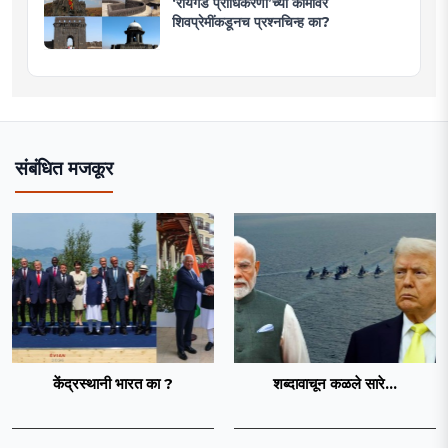
‘रायगड प्राधिकरणा’च्या कामावर
शिवप्रेमींकडूनच प्रश्नचिन्ह का?
संबंधित मजकूर
केंद्रस्थानी भारत का ?
शब्दावाचून कळले सारे...