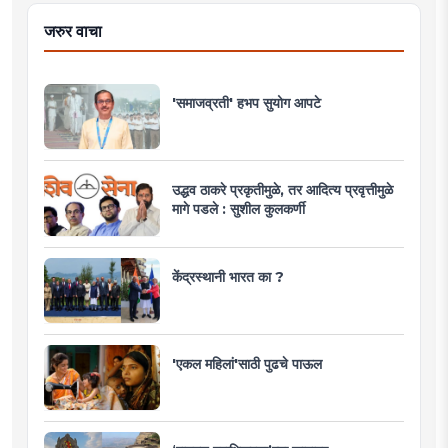
जरुर वाचा
'समाजव्रती' हभप सुयोग आपटे
उद्धव ठाकरे प्रकृतीमुळे, तर आदित्य प्रवृत्तीमुळे
मागे पडले : सुशील कुलकर्णी
केंद्रस्थानी भारत का ?
'एकल महिलां'साठी पुढचे पाऊल