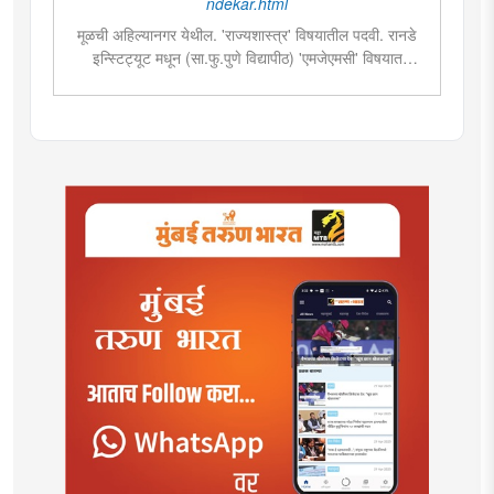
ndekar.html
मूळची अहिल्यानगर येथील. 'राज्यशास्त्र' विषयातील पदवी. रानडे
इन्स्टिट्यूट मधून (सा.फु.पुणे विद्यापीठ) 'एमजेएमसी' विषयात
पदव्युत्तर शिक्षण. २०१९मध्ये मुंबई तरुण भारतमध्ये 'मंत्रालय
प्रतिनिधी' या पदावर रुजू. सद्यस्थितीत 'इन्फ्रास्ट्रक्चर आणि
डेव्हलपमेंट' विशेष प्रतिनिधी म्हणून कार्यरत. राज्यातील पायाभूत
सुविधांविषयी फिल्ड रिपोर्ट आणि लेखनात रस.