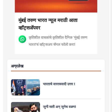
मुंबई तरुण भारत न्यूज मराठी आता
व्हॉट्सॲपवर
कृतिशील वाचकांचे कृतिशील दैनिक 'मुंबई तरुण
भारत'चं व्हॉट्सअप चॅनल फॉलो करा!
अग्रलेख
भारताचे वास्तववादी उत्तर !
जुनी माती अन् जुनेच वळण!