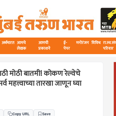
अर्थभारत
आमचे
आमची
ई-
मनोरंजन
विविध
रा.स्व.स
लेखक
प्रकाशने
पेपर
परिवार
ी मोठी बातमी! कोकण रेल्वेचे
 महत्त्वाच्या तारखा जाणून घ्या
Copy URL
Save