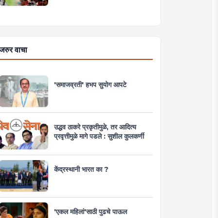
जरुर वाचा
'समाजव्रती' हभप सुयोग आपटे
उद्धव ठाकरे प्रकृतीमुळे, तर आदित्य
प्रवृत्तीमुळे मागे पडले : सुशील कुलकर्णी
केंद्रस्थानी भारत का ?
'एकल महिलां'साठी पुढचे पाऊल