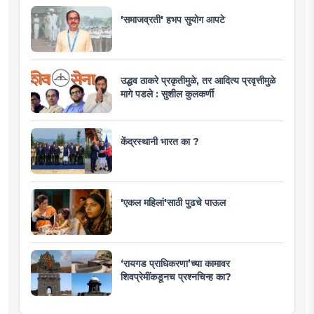
'समाजव्रती' हभप सुयोग आपटे
उद्धव ठाकरे प्रकृतीमुळे, तर आदित्य प्रवृत्तीमुळे
मागे पडले : सुशील कुलकर्णी
केंद्रस्थानी भारत का ?
'एकल महिलां'साठी पुढचे पाऊल
‘रायगड प्राधिकरणा’च्या कामावर
शिवप्रेमींकडूनच प्रश्नचिन्ह का?