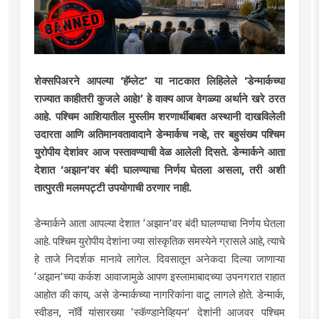
शेक्सपिअरने आपल्या ‌‘हॅम्लेट‌’ या नाटकात लिहिलेले ‌‘डेन्मार्कच्या
राज्यात काहीतरी कुजले आहे!‌’ हे वाक्य आज वेगळ्या अर्थाने खरे ठरत
आहे. पश्चिम आशियातील मुस्लीम शरणार्थींबाबत अस्थानी दाखविलेली
उदारता आणि अतिमानवतावादाने डेन्मार्कच नव्हे, तर बहुसंख्य पश्चिम
युरोपीय देशांवर आज पस्तावण्याची वेळ आलेली दिसते. डेन्मार्कने आता
देशात ‌‘अझान‌’वर बंदी घालण्याचा निर्णय घेतला असला, तरी अशी
तात्पुरती मलमपट्टी उपयोगाची ठरणार नाही.
डेन्मार्कने आता आपल्या देशात ‌‘अझान‌’वर बंदी घालण्याचा निर्णय घेतला
आहे. पश्चिम युरोपीय देशांना ज्या सांस्कृतिक समस्येने ग्रासले आहे, त्याचे
हे ताजे निदर्शक मानावे लागेल. दिवसातून अनेकदा दिल्या जाणाऱ्या
‌‘अझान‌’च्या कर्कश आवाजामुळे आपण इस्लामाबादच्या उपनगरात राहात
आहोत की काय, असे डेन्मार्कच्या नागरिकांना वाटू लागले होते. डेन्मार्क,
स्वीडन, नॉर्वे यांसारख्या ‌‘स्कॅण्डानेव्हियन‌’ देशांनी आजवर पश्चिम