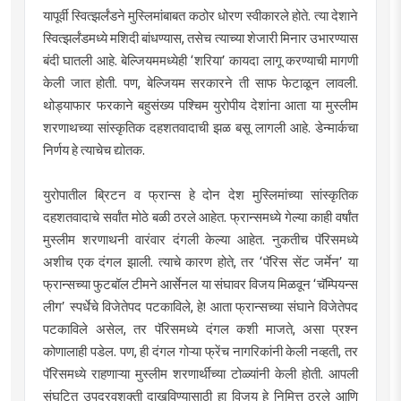
यापूर्वी स्वित्झर्लंडने मुस्लिमांबाबत कठोर धोरण स्वीकारले होते. त्या देशाने
स्वित्झर्लंडमध्ये मशिदी बांधण्यास, तसेच त्याच्या शेजारी मिनार उभारण्यास
बंदी घातली आहे. बेल्जियममध्येही ‌‘शरिया‌’ कायदा लागू करण्याची मागणी
केली जात होती. पण, बेल्जियम सरकारने ती साफ फेटाळून लावली.
थोड्याफार फरकाने बहुसंख्य पश्चिम युरोपीय देशांना आता या मुस्लीम
शरणाथच्या सांस्कृतिक दहशतवादाची झळ बसू लागली आहे. डेन्मार्कचा
निर्णय हे त्याचेच द्योतक.
युरोपातील ब्रिटन व फ्रान्स हे दोन देश मुस्लिमांच्या सांस्कृतिक
दहशतवादाचे सर्वांत मोठे बळी ठरले आहेत. फ्रान्समध्ये गेल्या काही वर्षांत
मुस्लीम शरणाथनी वारंवार दंगली केल्या आहेत. नुकतीच पॅरिसमध्ये
अशीच एक दंगल झाली. त्याचे कारण होते, तर ‌‘पॅरिस सेंट जर्मेन‌’ या
फ्रान्सच्या फुटबॉल टीमने आर्सेनल या संघावर विजय मिळवून ‌‘चॅम्पियन्स
लीग‌’ स्पर्धेचे विजेतेपद पटकाविले, हे! आता फ्रान्सच्या संघाने विजेतेपद
पटकाविले असेल, तर पॅरिसमध्ये दंगल कशी माजते, असा प्रश्न
कोणालाही पडेल. पण, ही दंगल गोऱ्या फ्रेंच नागरिकांनी केली नव्हती, तर
पॅरिसमध्ये राहणाऱ्या मुस्लीम शरणार्थींच्या टोळ्यांनी केली होती. आपली
संघटित उपद्रवशक्ती दाखविण्यासाठी हा विजय हे निमित्त ठरले आणि