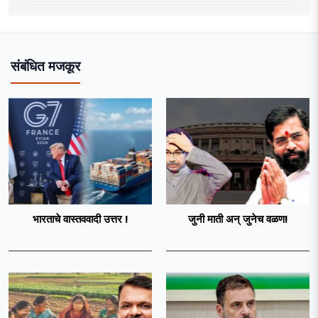
संबंधित मजकूर
भारताचे वास्तववादी उत्तर !
जुनी माती अन् जुनेच वळण!