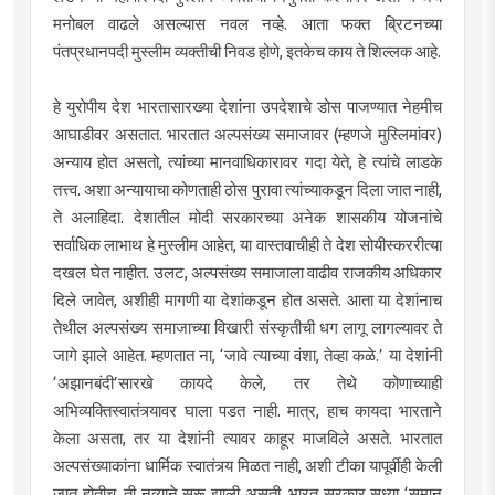
मनोबल वाढले असल्यास नवल नव्हे. आता फक्त ब्रिटनच्या
पंतप्रधानपदी मुस्लीम व्यक्तीची निवड होणे, इतकेच काय ते शिल्लक आहे.
हे युरोपीय देश भारतासारख्या देशांना उपदेशाचे डोस पाजण्यात नेहमीच
आघाडीवर असतात. भारतात अल्पसंख्य समाजावर (म्हणजे मुस्लिमांवर)
अन्याय होत असतो, त्यांच्या मानवाधिकारावर गदा येते, हे त्यांचे लाडके
तत्त्व. अशा अन्यायाचा कोणताही ठोस पुरावा त्यांच्याकडून दिला जात नाही,
ते अलाहिदा. देशातील मोदी सरकारच्या अनेक शासकीय योजनांचे
सर्वाधिक लाभाथ हे मुस्लीम आहेत, या वास्तवाचीही ते देश सोयीस्कररीत्या
दखल घेत नाहीत. उलट, अल्पसंख्य समाजाला वाढीव राजकीय अधिकार
दिले जावेत, अशीही मागणी या देशांकडून होत असते. आता या देशांनाच
तेथील अल्पसंख्य समाजाच्या विखारी संस्कृतीची धग लागू लागल्यावर ते
जागे झाले आहेत. म्हणतात ना, ‌‘जावे त्याच्या वंशा, तेव्हा कळे.‌’ या देशांनी
‌‘अझानबंदी‌’सारखे कायदे केले, तर तेथे कोणाच्याही
अभिव्यक्तिस्वातंत्र्यावर घाला पडत नाही. मात्र, हाच कायदा भारताने
केला असता, तर या देशांनी त्यावर काहूर माजविले असते. भारतात
अल्पसंख्याकांना धार्मिक स्वातंत्र्य मिळत नाही, अशी टीका यापूर्वीही केली
जात होतीच. ती नव्याने सुरू झाली असती. भारत सरकार सध्या ‌‘समान