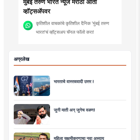
मुंबई तरुण भारत न्यूज मराठी आता
व्हॉट्सॲपवर
कृतिशील वाचकांचे कृतिशील दैनिक 'मुंबई तरुण
भारत'चं व्हॉट्सअप चॅनल फॉलो करा!
अग्रलेख
भारताचे वास्तववादी उत्तर !
जुनी माती अन् जुनेच वळण!
महिला सक्षमीकरणाचा नवा अध्याय