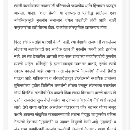
त्यांनी जल्लोषाच्या नावाखाली पॅरिसमध्ये जाळपोळ आणि हिंसाचार घडवून
आणला. यापूव, ‌‘शाल हेब्दो‌’ या वृत्तपत्रात प्रसिद्ध झालेल्या एका
व्यंगचित्रामुळे मुस्लीम समाजाने दंगल घडविली होती आणि काही
पत्रकारांचा बळी घेतला होता. हा त्यांचा सांस्कृतिक दहशतवाद होता.
ब्रिटनची स्थितीही फारशी वेगळी नाही. त्या देशाची राजधानी असलेल्या
लंडनच्या महापौरपदी सर सादिक खान ही मुस्लीम व्यक्ती आहे. इतकेच
नव्हे, तर त्या देशातील आणखी सहा-सात शहरांच्या महापौरपदीही मुस्लीम
व्यक्ती आहेत. बर्मिंगहॅम हे इस्लामाबादचे उपनगर वाटावे, इतके त्याचे
स्वरूप बदलले आहे. त्यातच आता लंडनमध्ये ‌‘ग्रूमिंग‌’ गँग्जनी हैदोस
घातला आहे. पाकिस्तान व बांगलादेशातून इंग्लंडमध्ये स्थायिक झालेल्या
मुस्लिमांच्या पुढील पिढीतील तरुणांनी टोळ्या बनवून लंडनच्या रस्त्यांवर
गोऱ्या ब्रिटिश तरुणींची छेड काढणे किंवा त्यांचा विनयभंग करणे यांसारखे
उद्योग राजरोस सुरू केले आहेत. या टोळ्यांना ‌‘ग्रूमिंग गँग‌’ असे म्हटले
जाते. तेथे सध्या सत्तेवर असलेल्या पंतप्रधान कीर स्टार्मर यांच्या मजूर
पक्षाने आपल्या संकुचित राजकारणापायी शबाना मेहमूद या मुस्लीम महिला
नेत्याची देशाच्या ‌‘गृहमंत्री‌’ या पदावर नियुक्ती केली आहे. गृहमंत्री व
लंडनच्या महापौरपदी मुस्लीम व्यक्तीची नियुक्ती केल्यावर अशा गँग्जचे