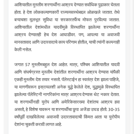
आशियातील मुस्लीम शरणार्थींना आश्रय देण्यात सर्वाधिक पुढाकार घेतला
होता. हे देश लोककल्याणकारी राज्यव्यवस्थेबद्दल ओळखले जातात. तेथे
बऱ्याचशा मूलभूत सुविधा या सरकारतर्फेच मोफत पुरविल्या जातात.
आशियातील देशांमधील यादवीमुळे विस्थापित झालेल्या शरणार्थींना
आश्रय देण्यातही हेच देश आघाडीवर. पण, आपल्या या अवाजवी
मानवतावाद आणि उदारवादाचे काय परिणाम होतील, याची त्यांनी कल्पनाही
केली नसेल.
जगात 57 मुस्लीमबहुल देश आहेत. मात्र, पश्चिम आशियातील यादवी
आणि संघर्षग्रस्त मुस्लीम देशांतील शरणार्थींना आश्रय देण्यास यांपैकी
एकही मुस्लीम देश तयार नसतो. पॅलेस्टाईन हा स्वतंत्र देश झाला पाहिजे,
या मागणीवरून इस्रायलशी अनेक युद्धे केलेले देश, युद्धामुळे विस्थापित
झालेल्या पॅलेस्टिनी नागरिकांना मात्र आश्रय देण्यास थेट नकार देतात.
या शरणार्थींनाही युरोप आणि अमेरिकेसारख्या देशांतच आश्रय हवा
असतो, हे विशेष! यावरून या शरणार्थींचा छुपा अजेंडा उघड होतो. 30-35
वर्षांपूर्वी दाखविलेल्या अवाजवी उदारतावादाची किंमत आता या युरोपीय
देशांना चुकती करावी लागत आहे.