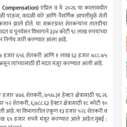
in Compensation)
एप्रिल व मे २०२६ या कालावधीत
ाळी पाऊस, वादळी वारे आणि नैसर्गिक आपत्तीमुळे शेती
कसान झाले होते. या संकटग्रस्त शेतकऱ्यांना तातडीचा
मदत व पुनर्वसन विभागाने ३३४ कोटी ९८ लाख रुपयांच्या
न निर्णय जारी करण्यात आला आहे.
 ६७ हजार ६५६ शेतकरी आणि १ लाख ६३ हजार ७८८.७५
े असून त्यांच्यासाठी ही मदत मंजूर करण्यात आली आहे.
जार ४७६ शेतकरी, ७५७.३१ हेक्टर क्षेत्रासाठी ९६.२६
 ५२ शेतकरी, ६,७८८.६३ हेक्टर क्षेत्रासाठी १८ कोटी ९०
ली आहे. या विभागातील एकूण १३ हजार ५२८ शेतकरी व
 लाख ६५ हजार रुपये मंजूर करण्यात आले आहेत.मुंबई :
ensation)