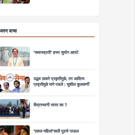
जरुर वाचा
'समाजव्रती' हभप सुयोग आपटे
उद्धव ठाकरे प्रकृतीमुळे, तर आदित्य
प्रवृत्तीमुळे मागे पडले : सुशील कुलकर्णी
केंद्रस्थानी भारत का ?
'एकल महिलां'साठी पुढचे पाऊल