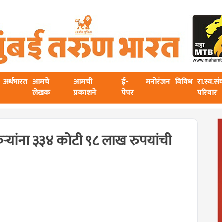
अर्थभारत
आमचे
आमची
ई-
मनोरंजन
विविध
रा.स्व.स
लेखक
प्रकाशने
पेपर
परिवार
्यांना ३३४ कोटी ९८ लाख रुपयांची