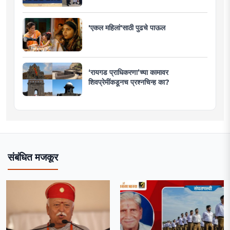
'एकल महिलां'साठी पुढचे पाऊल
‘रायगड प्राधिकरणा’च्या कामावर
शिवप्रेमींकडूनच प्रश्नचिन्ह का?
संबंधित मजकूर