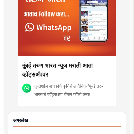
मुंबई तरुण भारत न्यूज मराठी आता
व्हॉट्सॲपवर
कृतिशील वाचकांचे कृतिशील दैनिक 'मुंबई तरुण
भारत'चं व्हॉट्सअप चॅनल फॉलो करा!
अग्रलेख