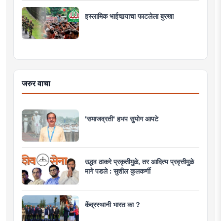
इस्लामिक भाईचार्‍याचा फाटलेला बुरखा
जरुर वाचा
'समाजव्रती' हभप सुयोग आपटे
उद्धव ठाकरे प्रकृतीमुळे, तर आदित्य प्रवृत्तीमुळे
मागे पडले : सुशील कुलकर्णी
केंद्रस्थानी भारत का ?