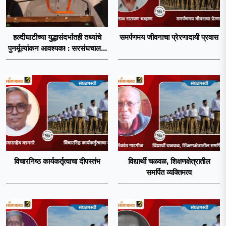
हल्दीघाटीच्या युद्धासंदर्भातही तथ्यांचे
समर्पणमय जीवनाचा प्रेरणादायी प्रवास
पुनर्मूल्यांकन आवश्यक! : सरसंघचालक
डॉ. मोहनजी भागवत
विचारनिष्ठ कार्यकर्तृत्वाचा दीपस्तंभ
विद्यार्थी चळवळ, शिक्षणक्षेत्रातील
समर्पित व्यक्तिमत्व