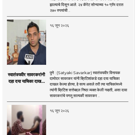
झाल्याचे दिसून आले. २४ कॅरेट सोन्याच्या १० ग्रॅम दरात
२७० रुपयांची ..
१६ जून २०२६
पुणे : (Satyaki Savarkar) स्वातंत्र्यवीर विनायक
स्वातंत्र्यवीर सावरकरांनी
दामोदर सावरकर यांनी ब्रिटिशांकडे दहा दया याचिका
दहा दया याचिका दाखल
दाखल केल्या होत्या, हे सत्य असले तरी त्या याचिकांमध्ये
केल्या, मात्र
त्यांनी ब्रिटिश सत्तेबद्दल निष्ठा व्यक्त केली नव्हती, असा दावा
ब्रिटिशांप्रति कधीही
सावरकरांचे पणतू सात्यकी सावरकर ..
निष्ठा व्यक्त केली नाही’!
पणतू सात्यकी सावरकर
१६ जून २०२६
यांनी न्यायालयात सादर
केला दावा