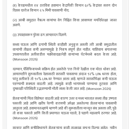
(१) केरळमधील १४ ठराविक हवामान केंद्रांपैकी किमान ६०% केंद्रांवर सलग दोन
दिवस दररोज किमान २.५ मिमी पावसाची नोंद.
(२) अरबी समुद्रात नैऋत्य वाऱ्यांचा वेग निश्चित किंवा आवश्यक मर्यादेपेतक्षा जास्त
असणे.
(३) उपग्रहावरून पुरेसा ढग आच्छादन दिसणे.
सध्या पाऊस आणि ढगांची स्थिती काहीशी अनुकूल असली तरी अरबी समुद्रातील
वाऱ्यांची तीव्रता कमी असण्यामुळे हे निकष संपूर्ण होत नाहीत. याशिवाय बंगालच्या
उपसागरातील अलीकडील चक्रीवादळानेही वाऱ्यांच्या पॅटर्नमध्ये बदल केला आहे.
(Monsoon 2026)
दरम्यान, पॅसिफिकमध्ये सक्रिय होत असलेले ‘एल निनो’ देखील एक मोठा धोका आहे.
आयएमडीने सुरुवातीला देशासाठी सरासरी पावसाचा अंदाज ९२% LPA धरला होता,
परंतु अलीकडे तो ९०% LPA वर नेण्यात आला आहे. म्हणजे सरासरीपेक्षा कमी पाऊस
पडण्याची शक्यता वाढली आहे. त्यामुळे काही भागांमध्ये पाण्याचा तुटवडा आणि
दुष्काळी परिस्थिती उद्भवण्याची भीती व्यक्त केली जात आहे. (Monsoon 2026)
शेतकऱ्यांची चिंता विशेषतः वाढली आहे कारण उत्तर व मध्य भारतात सध्या तीव्र उष्णता
पसरली आहे आणि खरीप पेरणी करायची अपेक्षा असलेल्या शेतकऱ्यांना पावसाची
आतुरता आहे. हवामानतज्ज्ञांचे म्हणणे आहे की सुरूवातीला मान्सून संथ असला तरी, पुढे
तो कसा पसरतो आणि किती प्रमाणात पाऊस पडतो, हे पहाणे महत्त्वाचे ठरणार आहे.
(Monsoon 2026)
सरकार आणि कृषीविभागाने शेतकऱ्यांना काही तात्काळ सूचना दिल्या आहेत: नवीन