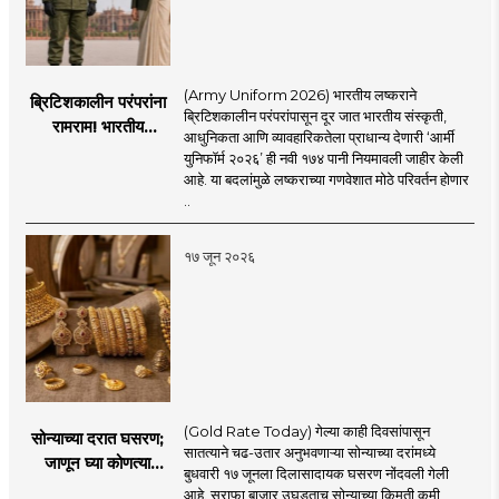
(Army Uniform 2026) भारतीय लष्कराने
ब्रिटिशकालीन परंपरांना
ब्रिटिशकालीन परंपरांपासून दूर जात भारतीय संस्कृती,
रामराम! भारतीय
आधुनिकता आणि व्यावहारिकतेला प्राधान्य देणारी ‘आर्मी
लष्कराची नवी ‘आर्मी
युनिफॉर्म २०२६’ ही नवी १७४ पानी नियमावली जाहीर केली
युनिफॉर्म २०२६’
आहे. या बदलांमुळे लष्कराच्या गणवेशात मोठे परिवर्तन होणार
नियमावली लागू
..
१७ जून २०२६
(Gold Rate Today) गेल्या काही दिवसांपासून
सोन्याच्या दरात घसरण;
सातत्याने चढ-उतार अनुभवणाऱ्या सोन्याच्या दरांमध्ये
जाणून घ्या कोणत्या
बुधवारी १७ जूनला दिलासादायक घसरण नोंदवली गेली
शहरात काय दर?
आहे. सराफा बाजार उघडताच सोन्याच्या किमती कमी