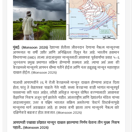
मुंबई: (Monsoon 2026)
देशाच्या शेतीला जीवनदान देणाऱ्या नैऋत्य मान्सूनच्या
आगमनात या वर्षी उशीर आणि अनिश्चितता दिसून येत आहे. भारतीय हवामान
विभागाच्या (IMD) ताज्या अंदाजानुसार मान्सूनसाठी आवश्यक पूर्ववार्यांचा प्रवाह ५–६
जूननंतरच प्रमुख प्रमाणात सक्रिय होण्याची शक्यता आहे. त्याचा अर्थ असा की
केरळमध्ये मान्सूनचे आगमन धीम्या गतीने होईल आणि नंतर हळूहळू मान्सून महाराष्ट्रात
दाखल होईल. (Monsoon 2026)
याआधी आयएमडीने २६ मे रोजी केरळमध्ये मान्सून दाखल होण्याचा अंदाज दिला
होता, परंतु ते वेळापत्रक पाळले गेले नाही. सध्या केरळच्या काही भागांत मान्सूनपूर्व
पावसाच्या सरी पडत आहेत, तरीही अधिकृत मान्सून घोषित करण्यासाठी आवश्यक
वैज्ञानिक निकष अजून पूर्ण झालेले नाहीत. आंतरराष्ट्रीय आणि देशांतर्गत मॉडेल यांच्या
आढाव्यानुसार, उत्तर व पश्चिम भारतात सक्रिय असलेल्या ‘वेस्टर्न डिस्टर्बन्स’मुळे
मान्सूनचा मार्ग अडखळत आहे; हा प्रभाव कमी झाला तरच मान्सूनचे नैऋत्य वारे
दक्षिणेकडे बळकट होऊ शकतात. (Monsoon 2026)
आयएमडी एखाद्या प्रदेशात मान्सून दाखल झाल्याचा निर्णय घेताना तीन मुख्य निकष
पहातो... (Monsoon 2026)