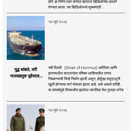
होते. हा निर्णय एका कथित व्हायरल व्हिडिओच्या आधारे
तख्ताच्या निर्णयाने मोठी
घेण्यात आला. त्या व्हिडिओमध्ये मुख्यमंत्री ..
खळबळ
१७ जून २०२६
नवी दिल्ली : (Strait of Hormuz) अमेरिका आणि
युद्ध थांबले, तरी
इराणमधील करारानंतर पश्चिम आशियातील तणाव
जलवाहतुक पूर्वपदावर
निवळण्याची चिन्हे निर्माण झाली असून, होर्मुत्झ समुद्रधुनी
येण्यास होणार विलंब;
खुली होण्याचा मार्ग मोकळा झाला आहे. असे असले तरीही,
अडकलेल्या जहाजांना
या संघर्षामुळे विस्कळीत झालेला जागतिक तेल पुरवठा लगेच
कराराच्या शाश्वततेची
..
चिंता.
१७ जून २०२६