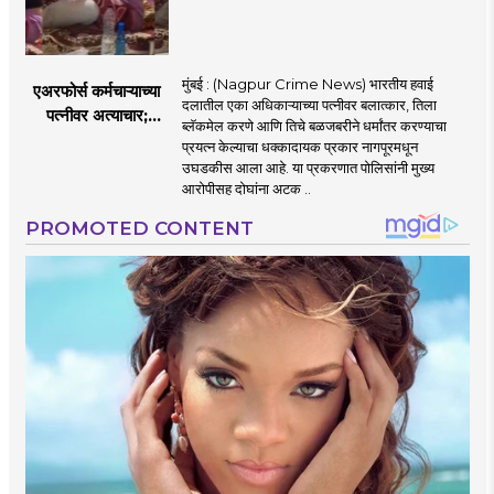
मुंबई : (Nagpur Crime News) भारतीय हवाई
एअरफोर्स कर्मचाऱ्याच्या
दलातील एका अधिकाऱ्याच्या पत्नीवर बलात्कार, तिला
पत्नीवर अत्याचार;
ब्लॅकमेल करणे आणि तिचे बळजबरीने धर्मांतर करण्याचा
नागपुरातील प्रकरणाने
प्रयत्न केल्याचा धक्कादायक प्रकार नागपूरमधून
उडवली खळबळ!
उघडकीस आला आहे. या प्रकरणात पोलिसांनी मुख्य
आरोपीसह दोघांना अटक ..