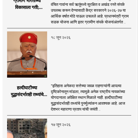
ग्रामीण भारताच्या
वंचित गावांना सर्व ऋतूंमध्ये सुरक्षित व अखंड रस्ते संपर्क
विकासाला गती;
उपलब्ध करून देण्यासाठी केंद्र सरकारने २०२६-२७ या
२०२६-२७ मध्ये २६
आर्थिक वर्षात मोठे पाऊल उचलले आहे. प्रधानमंत्री ग्राम
हजार किमी नव्या रस्त्यांचे
सडक योजना आणि इतर ग्रामीण संपर्क योजनांअंतर्गत ..
लक्ष्य!
१८ जून २०२६
"इतिहास अनेकदा सत्तेच्या जवळ राहणाऱ्यांनी आपल्या
हल्दीघाटीच्या
दृष्टिकोनातून मांडला, त्यामुळे अनेक राष्ट्रीय नायकांच्या
युद्धासंदर्भातही तथ्यांचे
योगदानाला अपेक्षित स्थान मिळाले नाही. हल्दीघाटीच्या
पुनर्मूल्यांकन आवश्यक! :
युद्धासंदर्भातही तथ्यांचे पुनर्मूल्यांकन आवश्यक आहे. आज
सरसंघचालक डॉ.
देशभर महाराणा प्रताप यांची जयंती ..
मोहनजी भागवत
१७ जून २०२६