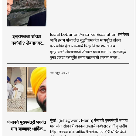
Israel Lebanon Airstrike Escalation अमेरिका
इस्रायलला शांतता
आणि इराण यांच्यातील युद्धविरामानंतर मध्यपूर्वेत शांतता
नकोशी? लेबनानवर
प्रस्थापित होत असल्याचे चित्र दिसत असतानाच
इस्रायलचा जोरदार
इस्रायलने लेबनानमध्ये जोरदार हल्ला केला. या हल्ल्यामुळे
हल्ला; चार जणांचा मृत्यू,
पुन्हा एकदा मध्यपूर्वेत तणाव वाढण्याची शक्यता व्यक्त ..
इराण-अमेरिकेत आरोप-
प्रत्यारोप
१७ जून २०२६
मुंबई : (Bhagwant Mann) पंजाबचे मुख्यमंत्री भगवंत
पंजाबचे मुख्यमंत्री भगवंत
मान यांना सोमवारी अकाल तख्ताचे जत्थेदार ज्ञानी कुलदीप
मान यांच्यावर धार्मिक
सिंह गडगज्ज यांनी धार्मिक गैरवर्तनासाठी दोषी घोषित केले
गैरवर्तनाचा ठपका!;अकाल