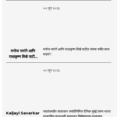
०५ जून २०२६
मनोज जरांगे आणि राधाकृष्ण विखे पाटील यांच्या चर्चेत काय
मनोज जरांगे आणि
घडलं?..
राधाकृष्ण विखे पाटील
यांच्या चर्चेत काय घडलं?
०५ जून २०२६
स्वातंत्र्यवीर सावरकर जयंतीनिमित्त दैनिक मुंबई तरुण भारत
Kaljayi Savarkar
प्रकाशित कालजयी सावरकर विशेषांकाचा प्रकाशन