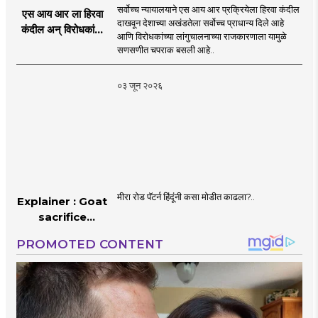
सर्वोच्च न्यायालयाने एस आय आर प्रक्रियेला हिरवा कंदील
एस आय आर ला हिरवा
दाखवून देशाच्या अखंडतेला सर्वोच्च प्राधान्य दिले आहे
कंदील अन् विरोधकांना
आणि विरोधकांच्या लांगुचालनाच्या राजकारणाला यामुळे
चपराक
सणसणीत चपराक बसली आहे..
०३ जून २०२६
मीरा रोड पॅटर्न हिंदूंनी कसा मोडीत काढला?..
Explainer : Goat
sacrifice
controversy in
Mumbai |
MahaMTB