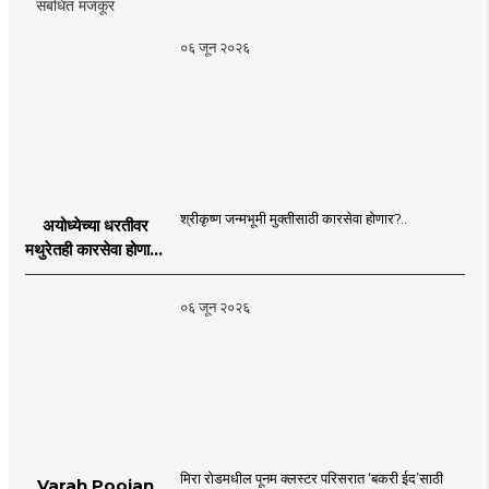
संबंधित मजकूर
०६ जून २०२६
श्रीकृष्ण जन्मभूमी मुक्तीसाठी कारसेवा होणार?..
अयोध्येच्या धरतीवर
मथुरेतही कारसेवा होणार?
| Shri Krishna
Janmabhoomi |
०६ जून २०२६
MahaMTB
मिरा रोडमधील पूनम क्लस्टर परिसरात ‘बकरी ईद’साठी
Varah Poojan