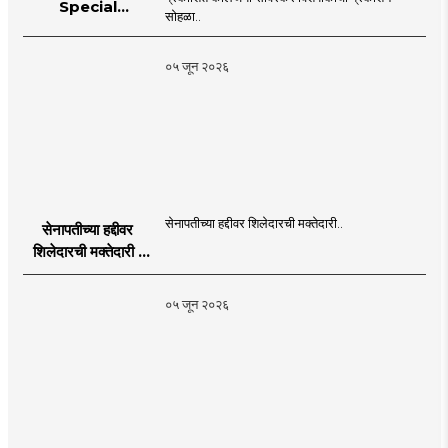
Special
सोहळा..
supplement
Publication
०५ जून २०२६
Programme in
Dahanu |
MahaMTB
सेनापतीच्या हद्दीवर शिलेदारची मक्तेदारी..
सेनापतीच्या हद्दीवर
शिलेदारची मक्तेदारी |
Sahyadri Tiger
Sheledar |
०५ जून २०२६
MahaMTB