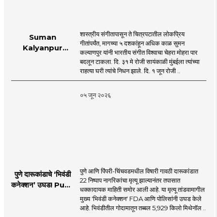
शास्त्रीय संगीतापासून ते चित्रपटातील लोकप्रिय
Suman
गीतांपर्यंत, मागच्या ५ दशकांहून अधिक काळ सुमन
Kalyanpur
कल्याणपुर यांनी भारतीय संगीत विश्वाचा चेहरा मोहरा पार
accorded state
बदलून टाकला. दि. ३१ मे रोजी सायंकाळी मुंबईला त्यांच्या
honours in
राहत्या घरी त्यांचे निधन झाले. दि. १ जून रोजी ..
mumbai |
MahaMTB
०५ जून २०२६
पुणे आणि पिंपरी-चिंचवडमधील विषारी गावठी दारूकांडात
पुणे दारूकांडाचे ‘भिवंडी
22 निष्पाप नागरिकांचा मृत्यू झाल्यानंतर तपासात
कनेक्शन’ उघड! Pune
धक्कादायक माहिती समोर आली आहे. या मृत्यू तांडवामागील
Liquor Tragedy
मुख्य 'भिवंडी कनेक्शन' FDA आणि पोलिसांनी उघड केले
आहे. भिवंडीतील गोदामातून तब्बल 5,929 किलो मिथेनॉल ..