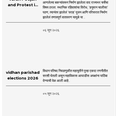
आणलेल्या बकऱ्यांवरून निर्माण झालेला वाद राज्यभर चर्चेचा
and Protest in
विषय ठरला. स्थानिक रहिवाशांचा विरोध, ‘हनुमान चालीसा’
Poonam
पठण, त्यानंतर झालेलं ‘वराह’ पूजन आणि परिसरात निर्माण
Cluster Society
झालेलं तणावपूर्ण वातावरण यामुळे या ..
Mira Road
०६ जून २०२६
विधान परिषद निवडणुकीत महायुतीने पुन्हा एकदा रणनीतीत
vidhan parishad
सरशी घेतली असून महाविकास आघाडीस अपक्षांना पाठिंबा
elections 2026
देण्याची वेळ आली आहे..
०५ जून २०२६