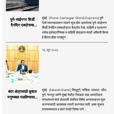
मुंबई : (Pune Sainagar Shirdi Express) पुणे
पुणे-साईनगर शिर्डी
रेल्वे स्थानकावरून नव्याने सुरू होत असलेल्या पुणे-साईनगर
दैनंदिन एक्प्रेसचा
शिर्डी दैनंदिन एक्सप्रेसला केंद्रीय रेल्वे, माहिती व प्रसारण
शुभारंभ; केंद्रीय मंत्री
तसेच इलेक्ट्रॉनिक्स व माहिती तंत्रज्ञान मंत्री अश्विनी वैष्णव
अश्विनी वैष्णव दाखवणार
हे हिरवा झेंडा दाखवून ..
हिरवा झेंडा
१६ जून २०२६
मुंबई : (Nitesh Rane) सिंधुदुर्ग, नाशिक, पालघर, औंध-
बंदर क्षेत्रासाठी कुशल
पुणे, नागपूर आणि मुंबई येथील निवडक सहा आयटीआय
मनुष्यबळ घडविण्यासाठी
संस्थांमध्ये बंदरे क्षेत्राशी संबंधित विशेष अभ्यासक्रम सुरू
वेगाने प्रयत्न; राज्यातील
करण्यासाठी आवश्यक तयारी करण्यात यावी, अशा सूचना
सहा आयटीआयमध्ये विशेष
मत्स्यव्यवसाय व बंदरे मंत्री नितेश राणे ..
अभ्यासक्रम - मंत्री