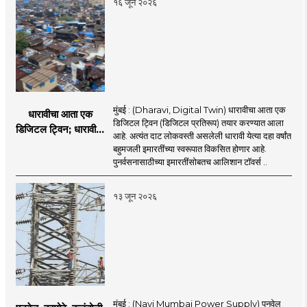
१६ जून २०२६
मुंबई : (Dharavi, Digital Twin) धारावीचा आता एक
धारावीचा आता एक
डिजिटल ट्विन (डिजिटल प्रतिरूप) तयार करण्यात आला
डिजिटल ट्विन; धारावीची
आहे. अत्यंत दाट लोकवस्ती असलेली धारावी येत्या दहा वर्षांत
सर्व माहिती या डिजिटल
बहुमजली इमारतींच्या स्वरूपात विकसित होणार आहे.
ट्विनमध्ये जतन
पुनर्वसनासाठीच्या इमारतींसोबतच आलिशान टॉवर्स ..
१३ जून २०२६
मुंबई : (Navi Mumbai Power Supply) पनवेल