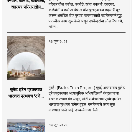
पनवेल, कामोठे, कळंबोली,
परिसरातील पनवेल, कामोठे, खांदा कॉलनी, खारघर,
खारघर परिसरातील
कळंबोली व तळोजा येथील वीज पुरवठ्याच्या तक्रारी दूर
नागरिकांना दिलासा; नवी
करून अखंडित वीज पुरवठा करण्यासाठी महावितरणने युद्ध
मुंबईत वीज पुरवठ्यासाठी
पातळीवर काम सुरू केले असून उपकेंद्रांचा लोड विभागणे,
महावितरणची तातडीची
नवीन ..
उपाययोजना
१३ जून २०२६
मुंबई : (Bullet Train Project) मुंबई-अहमदाबाद बुलेट
बुलेट ट्रेन प्रकल्पात
ट्रेन प्रकल्पात अत्याधुनिक अभियांत्रिकी तंत्रज्ञानाचा
भारतात प्रथमच ‘टनेल
वापर करण्यात येत असून, पर्वतीय बोगद्यांच्या प्रवेशद्वारांवर
हूड्स’ तंत्रज्ञान;
भारतात प्रथमच ‘टनेल हूड्स’ बसविण्याचे काम सुरू
बोगद्यांतील दाबलहरी आणि
करण्यात आले आहे. उच्च-वेगाच्या रेल्वे ..
आवाजावर
नियंत्रण;प्रवास अधिक
१३ जून २०२६
सुरक्षित व आरामदायी