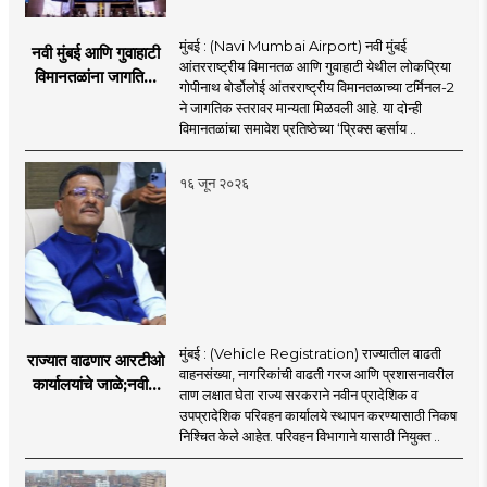
मुंबई : (Navi Mumbai Airport) नवी मुंबई
नवी मुंबई आणि गुवाहाटी
आंतरराष्ट्रीय विमानतळ आणि गुवाहाटी येथील लोकप्रिया
विमानतळांना जागतिक
गोपीनाथ बोर्डोलोई आंतरराष्ट्रीय विमानतळाच्या टर्मिनल-2
गौरव; प्रिक्स व्हर्साय
ने जागतिक स्तरावर मान्यता मिळवली आहे. या दोन्ही
२०२६च्या यादीत स्थान
विमानतळांचा समावेश प्रतिष्ठेच्या ‘प्रिक्स व्हर्साय ..
१६ जून २०२६
मुंबई : (Vehicle Registration) राज्यातील वाढती
राज्यात वाढणार आरटीओ
वाहनसंख्या, नागरिकांची वाढती गरज आणि प्रशासनावरील
कार्यालयांचे जाळे;नवीन
ताण लक्षात घेता राज्य सरकराने नवीन प्रादेशिक व
आरटीओ कार्यालयांसाठी
उपप्रादेशिक परिवहन कार्यालये स्थापन करण्यासाठी निकष
निकष निश्चित
निश्चित केले आहेत. परिवहन विभागाने यासाठी नियुक्त ..