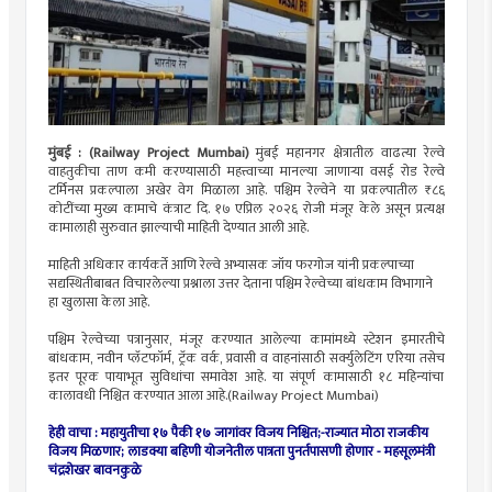
मुंबई : (Railway Project Mumbai)
मुंबई महानगर क्षेत्रातील वाढत्या रेल्वे
वाहतुकीचा ताण कमी करण्यासाठी महत्त्वाच्या मानल्या जाणाऱ्या वसई रोड रेल्वे
टर्मिनस प्रकल्पाला अखेर वेग मिळाला आहे. पश्चिम रेल्वेने या प्रकल्पातील ₹८६
कोटींच्या मुख्य कामाचे कंत्राट दि. १७ एप्रिल २०२६ रोजी मंजूर केले असून प्रत्यक्ष
कामालाही सुरुवात झाल्याची माहिती देण्यात आली आहे.
माहिती अधिकार कार्यकर्ते आणि रेल्वे अभ्यासक जॉय फरगोज यांनी प्रकल्पाच्या
सद्यस्थितीबाबत विचारलेल्या प्रश्नाला उत्तर देताना पश्चिम रेल्वेच्या बांधकाम विभागाने
हा खुलासा केला आहे.
पश्चिम रेल्वेच्या पत्रानुसार, मंजूर करण्यात आलेल्या कामांमध्ये स्टेशन इमारतीचे
बांधकाम, नवीन प्लॅटफॉर्म, ट्रॅक वर्क, प्रवासी व वाहनांसाठी सर्क्युलेटिंग एरिया तसेच
इतर पूरक पायाभूत सुविधांचा समावेश आहे. या संपूर्ण कामासाठी १८ महिन्यांचा
कालावधी निश्चित करण्यात आला आहे.(Railway Project Mumbai)
हेही वाचा : महायुतीचा १७ पैकी १७ जागांवर विजय निश्चित;-राज्यात मोठा राजकीय
विजय मिळणार; लाडक्या बहिणी योजनेतील पात्रता पुनर्तपासणी होणार - महसूलमंत्री
चंद्रशेखर बावनकुळे