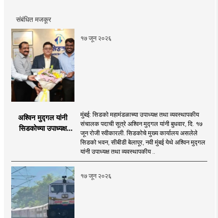
संबंधित मजकूर
१७ जून २०२६
मुंबई: सिडको महामंडळाच्या उपाध्यक्ष तथा व्यवस्थापकीय
अश्विन मुद्गल यांनी
संचालक पदाची सूत्रे अश्विन मुद्गल यांनी बुधवार, दि. १७
सिडकोच्या उपाध्यक्ष
जून रोजी स्वीकारली. सिडकोचे मुख्य कार्यालय असलेले
पदाचा पदभार स्वीकारला;
सिडको भवन, सीबीडी बेलापूर, नवी मुंबई येथे अश्विन मुद्गल
प्रकल्प वेळेत पूर्ण
यांनी उपाध्यक्ष तथा व्यवस्थापकीय ..
करण्यास प्राधान्य देणार :
अश्विन मुद्गल
१७ जून २०२६