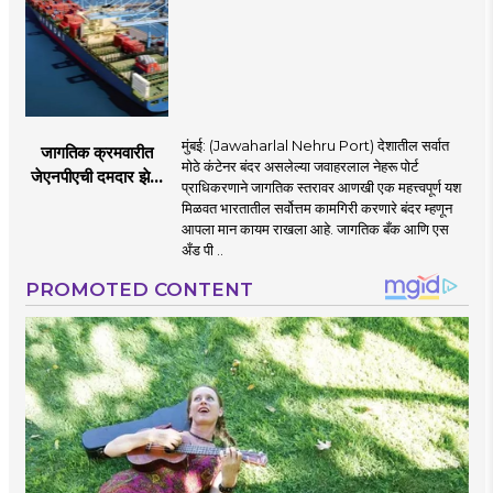
होणार
मुंबई: (Jawaharlal Nehru Port) देशातील सर्वात
जागतिक क्रमवारीत
मोठे कंटेनर बंदर असलेल्या जवाहरलाल नेहरू पोर्ट
जेएनपीएची दमदार झेप;
प्राधिकरणाने जागतिक स्तरावर आणखी एक महत्त्वपूर्ण यश
भारतातील अव्वल कंटेनर
मिळवत भारतातील सर्वोत्तम कामगिरी करणारे बंदर म्हणून
बंदराचा मान कायम
आपला मान कायम राखला आहे. जागतिक बँक आणि एस
अँड पी ..