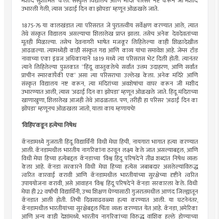
मशीद ‌‘सुशोभित‌’ केली. संस्कृत विद्यालय आणि मंदिर परिसर नष्ट करून जी मशीद
उभारली गेली, त्यास ‌‘अढाई दिन का झोपडा‌’ म्हणून ओळखले जाते.
1875-76 या कालखंडात त्या परिसरात जे पुरातत्त्वीय सर्वेक्षण करण्यात आले, त्यात
तेथे संस्कृत विद्यालय असल्याचा शिलालेख प्राप्त झाला. तसेच अनेक देवदेवतांच्या
मूतही मिळाल्या. तसेच देवनागरी भाषेत मजकूर लिहिलेल्या काही शिळादेखील
आढळल्या. त्यामध्येही काही संस्कृत गद्य आणि काव्य यांचा समावेश आहे. जेम्स टॉड
नावाच्या एका इंग्रज अधिकाऱ्याने 1819 मध्ये त्या परिसरास भेट दिली होती. त्यानंतर
त्याने लिहिलेल्या पुस्तकात “हिंदू वास्तुकलेचे सर्वांत उत्तम उदाहरण, आणि सर्वांत
प्राचीन स्मारकांपैकी एक‌’ असा त्या परिसराचा उल्लेख केला. अनेक मंदिरे आणि
संस्कृत विद्यालय नष्ट करून, त्या मंदिरांच्या अवशेषांचा वापर करून जी मशीद
उभारण्यात आली, त्यास ‌‘अढाई दिन का झोपडा‌’ म्हणून ओळखले जाते. हिंदू मंदिराच्या
खाणाखुणा, शिलालेख आजही तेथे आढळतात. पण, तरीही हा परिसर ‌‘अढाई दिन का
झोपडा‌’ म्हणूनच ओळखला जातो, याला काय म्हणायचे!
‌‘विहिंप‌’कडून हत्येचा निषेध
कॅनडामध्ये गुजराती हिंदू विद्यार्थिनी विधी मेघा हिची, नायगारा भागात हत्या करण्यात
आली. कॅनडामधील भारतीय नागरिकांना ठरवून लक्ष्य केले जात असल्याबद्दल, आणि
विधी मेघा हिच्या हत्येबद्दल कॅनडाच्या ‌‘विश्व हिंदू परिषदे‌’ने तीव्र शब्दांत निषेध व्यक्त
केला आहे. कॅनडा सरकारने विधी मेघा हिच्या हत्येस जबाबदार असलेल्यांविरुद्ध
त्वरित कारवाई करावी आणि कॅनडामधील भारतीयांच्या सुरक्षेच्या दृष्टीने त्वरित
उपाययोजना करावी, असे आवाहन ‌‘विश्व हिंदू परिषदे‌’ने कॅनडा सरकारला केले. विधी
मेघा ही 22 वर्षांची विद्यार्थिनी, उच्च शिक्षण घेण्यासाठी गुजरातमधील आणंद जिल्ह्यातून
कॅनडात आली होती. तिची दिवसाढवळ्या हत्या करण्यात आली. या घटनेनंतर,
कॅनडामधील भारतीयांच्या सुरक्षेबद्दल चिंता व्यक्त करण्यात येत आहे. कॅनडा, अमेरिका
आणि अन्य काही देशांमध्ये, भारतीय नागरिकांच्या विरुद्ध वांशिक हल्ले होण्याच्या