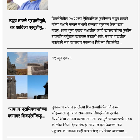
शिवसेनेतील २०२२च्या ऐतिहासिक फुटीनंतर उद्धव ठाकरे
उद्धव ठाकरे प्रकृतीमुळे,
यांच्या पक्षाने नव्याने उभारी घेण्याचा प्रयत्न केला खरा.
तर आदित्य प्रवृत्तीमुळे
मात्र, आता पुन्हा एकदा पक्षातील काही खासदारांच्या फुटीने
मागे पडले : सुशील
राजकीय वर्तुळात खळबळ उडाली आहे. उबाठा गटातील
कुलकर्णी
नऊपैकी सहा खासदार एकनाथ शिंदेंच्या शिवसेनेत ..
१९ जून २०२६
नुकत्याच संपन्न झालेल्या शिवराज्याभिषेक दिनाच्या
‘रायगड प्राधिकरणा’च्या
सोहळ्याला दुर्गराज रायगडावर शिवप्रेमींना प्रचंड
कामावर शिवप्रेमींकडूनच
गैरसोयींचा सामना करावा लागला. त्यामुळे सरकारतर्फे ६००
प्रश्नचिन्ह का?
कोटींचा निधी दिल्यानंतरही ‘रायगड प्राधिकरणा’च्या
एकूणच कामकाजावरही प्रश्नचिन्ह उपस्थित करण्यात ..