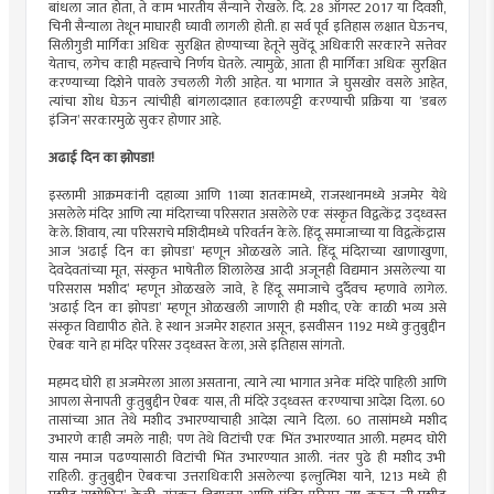
बांधला जात होता, ते काम भारतीय सैन्याने रोखले. दि. 28 ऑगस्ट 2017 या दिवशी,
चिनी सैन्याला तेथून माघारही घ्यावी लागली होती. हा सर्व पूर्व इतिहास लक्षात घेऊनच,
सिलीगुडी मार्गिका अधिक सुरक्षित होण्याच्या हेतूने सुवेंदू अधिकारी सरकारने सत्तेवर
येताच, लगेच काही महत्त्वाचे निर्णय घेतले. त्यामुळे, आता ही मार्गिका अधिक सुरक्षित
करण्याच्या दिशेने पावले उचलली गेली आहेत. या भागात जे घुसखोर वसले आहेत,
त्यांचा शोध घेऊन त्यांचीही बांगलादशात हकालपट्टी करण्याची प्रक्रिया या ‌‘डबल
इंजिन‌’ सरकारमुळे सुकर होणार आहे.
अढाई दिन का झोपडा!
इस्लामी आक्रमकांनी दहाव्या आणि 11व्या शतकामध्ये, राजस्थानमध्ये अजमेर येथे
असलेले मंदिर आणि त्या मंदिराच्या परिसरात असलेले एक संस्कृत विद्वत्केंद्र उद्ध्वस्त
केले. शिवाय, त्या परिसराचे मशिदीमध्ये परिवर्तन केले. हिंदू समाजाच्या या विद्वत्केंद्रास
आज ‌‘अढाई दिन का झोपडा‌’ म्हणून ओळखले जाते. हिंदू मंदिराच्या खाणाखुणा,
देवदेवतांच्या मूत, संस्कृत भाषेतील शिलालेख आदी अजूनही विद्यमान असलेल्या या
परिसरास ‌‘मशीद‌’ म्हणून ओळखले जावे, हे हिंदू समाजाचे दुर्दैवच म्हणावे लागेल.
‌‘अढाई दिन का झोपडा‌’ म्हणून ओळखली जाणारी ही मशीद, एके काळी भव्य असे
संस्कृत विद्यापीठ होते. हे स्थान अजमेर शहरात असून, इसवीसन 1192 मध्ये कुतुबुद्दीन
ऐबक याने हा मंदिर परिसर उद्ध्वस्त केला, असे इतिहास सांगतो.
महमद घोरी हा अजमेरला आला असताना, त्याने त्या भागात अनेक मंदिरे पाहिली आणि
आपला सेनापती कुतुबुद्दीन ऐबक यास, ती मंदिरे उद्ध्वस्त करण्याचा आदेश दिला. 60
तासांच्या आत तेथे मशीद उभारण्याचाही आदेश त्याने दिला. 60 तासांमध्ये मशीद
उभारणे काही जमले नाही; पण तेथे विटांची एक भिंत उभारण्यात आली. महमद घोरी
यास नमाज पढण्यासाठी विटांची भिंत उभारण्यात आली. नंतर पुढे ही मशीद उभी
राहिली. कुतुबुद्दीन ऐबकचा उत्तराधिकारी असलेल्या इल्तुत्मिश याने, 1213 मध्ये ही