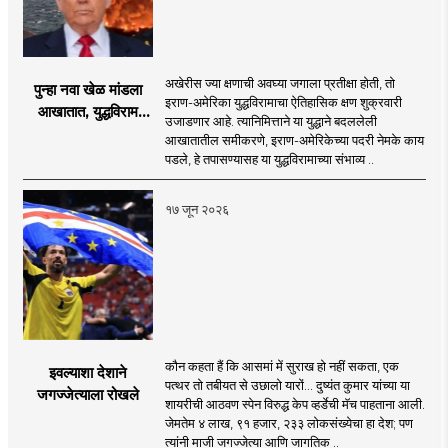
अखेरीस ज्या क्षणाची अवघ्या जगाला प्रतीक्षा होती, तो
पुन्हा नवा खेळ मांडला
इराण-अमेरिका युद्धविरामाचा ऐतिहासिक क्षण शुक्रवारी
आखातात, युद्धविराम
उजाडणार आहे. त्यानिमित्ताने या युद्धाने बदललेली
झाला!
आखातातील समीकरणे, इराण-अमेरिकेच्या पदरी नेमके काय
पडले, हे तपासण्यासह या युद्धविरामाच्या संभाव्य ..
१७ जून २०२६
कौन कहता हैं कि आसमां में सुराख हो नहीं सकता, एक
इवल्याशा देशाने
पत्थर तो तबीयत से उछालो यारों... दुष्यंत कुमार यांच्या या
जगज्जेत्याला रोखले
शायरीची आठवण स्पेन विरुद्ध केप व्हर्डेची मॅच पाहताना आली.
जेमतेम ४ लाख, ९१ हजार, २३३ लोकसंख्येचा हा देश; पण
त्यांनी माजी जगज्जेत्या आणि जागतिक ..