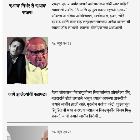
२०२५-२६ या वर्षांत जगाने कर्मचारीकपातीची लाट पाहिली.
‘एआय’ निर्भर ते ‘एआय’
त्यामागचे सर्वांत मोठे आणि प्रमुख कारण म्हणजे ‘एआय.’
साक्षर!
सोबतच जागतिक अनिश्चितता, खर्चकपात, इंधन, सोने
दरवाढ आणि कालबाह्य तंत्रज्ञानासारख्या अनेक कारणांची
त्याला जोड लाभली. त्यातच ‘टीसीएस’च्या अध्यक्षांनी ..
१८ जून २०२६
गेल्या लोकसभा निवडणुकीच्या निकालांनंतर झोपलेल्या हिंदू
जागे झालेल्यांची पळापळ!
मतदारांचे डोळे उघडले असून, त्याला आपल्या ताकदीची
नव्याने जाणीव झाली आहे. मुस्लीम मतांचा ‘व्हेटो’ धुडकावून
हिंदूहिताची भाषा करणार्‍या पक्षालाच निवडणुकीत विजय मिळू
शकतो, याची नव्याने जाणीव विरोधी ..
१८ जून २०२६