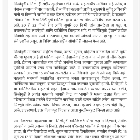
सिलीगुडी मार्गिका ही राष्ट्रीय सुरक्षेच्या दृष्टीने अत्यंत महत्त्वाचीच मार्गिका आहे. तसेच, प.
बंगाल राज्याचा विचार करताही, ही मार्गिका महत्त्वाची अशीच. मुख्यमंत्री सुवेंदू अधिकारी
यांनी या विषयाचे गांभीर्य लक्षात घेऊन, त्वरितच त्या दृष्टीने पावले उचलली, हे महत्त्वाचे!
‌‘चिकन नेक‌’ किंवा सिलीगुडी मार्गिका हा प. बंगालमधील जमिनीचा एक अरुंद पट्टा
आहे. 20 ते 22 किमी रुंद आणि सुमारे 60 किमी लांब असलेला हा पट्टा, प.
बंगालमधील जलपैगुडी आणि दार्जिलिंग जिल्ह्यात आहे. या मार्गिकेमुळे ईशान्येकडील
सिक्कीमसह आठ राज्ये भारताच्या मुख्य भागाशी जोडली जातात. हा भूभाग अत्यंत
संवेदनशील असून, तो विविध आंतरराष्ट्रीय सीमांशीही जोडला गेला आहे.
सिलीगुडी मार्गिकेच्या पश्चिमेस नेपाळ, उत्तरेस भूतान, दक्षिणेस बांगलादेश आणि पूर्वेस
चीनचा भूभाग आहे. ही मार्गिका म्हणजे, ईशान्येकडील राज्यांना जोडणारी जीवनरेखाच
ठरते. ईशान्य भारतातील चार कोटी जनतेस केला जाणारा पुरवठा आणि लष्कराला
पुरविली जाणारी रसद याच मार्गिकेद्वारे जाते. प. बंगालमधील तृणमूल काँग्रेसच्या
सरकारने, आपल्या 15 वर्षांच्या राजवटीत या मार्गिकेकडे म्हणावे तसे लक्ष दिले नाही.
महत्त्वाचे महामार्ग हस्तांतरित करण्यात ममता सरकारकडून विलंब झाला. या
मार्गिकेच्या माध्यमातूनच, बांगलादेशातून मोठ्या प्रमाणात घुसखोरी झाली. सिलीगुडी हे
या मार्गिकेवरील महत्त्वाचे शहर. ईशान्य भारतासमवेत व्यापार करण्याच्या दृष्टीने,
सिलीगुडी हे अत्यंत महत्त्वाचे व्यापारी केंद्र. या भागाचे हे महत्त्व लक्षात घेता, त्या
परिसरात मोठ्या संख्येने बेकायदेशीर नागरिक वस्ती करून राहिले. तसेच आसपासच्या
जिल्ह्यांमधील लोकसंख्येचा विचार करता, त्यात महत्त्वाचे बदल झाल्याचेही दिसून
आले. उदाहरणार्थ, उत्तर दिनाजपूर जिल्हा हा आता मुस्लीमबहुल जिल्हा झाला आहे.
सामरिकदृष्ट्या महत्त्वाच्या अशा सिलीगुडी मार्गिकेकडे योग्य लक्ष न दिल्याने, तेथील
आव्हाने वाढली असल्याचे दिसते. डोकलाम परिसरात भारतीय सैन्याकडून जो पराभव
झाला, तो चीन विसरलेला नाही. भूतान सरकारच्या विनंतीवरून, भारतीय सैन्याने दि. 16
जून 2017 या दिवशी डोकलाम भागात प्रवेश केला. त्या भागात चीनकडून जो रस्ता