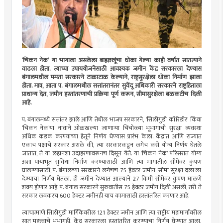
‘चिकन नेक‌’ या भागाला असलेला बाह्यशत्रूंचा धोका गेल्या काही वर्षांत सातत्याने
वाढला होता. त्याच्या उपाययोजनेसाठी आवश्यक जमीन केंद्र सरकारला देण्यास
बंगालमधील ममता सरकारने टाळाटाळ केल्याने, राष्ट्रसुरक्षेला धोका निर्माण झाला
होता. मात्र, आता प. बंगालमधील सत्तांतरानंतर सुवेंदू अधिकारी सरकारने राष्ट्रहिताला
प्राधान्य देत, जमीन हस्तांतरणाची प्रक्रिया पूर्ण करून, सीमासुरक्षेला बळकटीच दिली
आहे.
प. बंगालमध्ये सत्तांतर झाले आणि तेथील भाजप सरकारने, ‌‘सिलीगुडी कॉरिडॉर‌’ किंवा
‌‘चिकन नेक‌’या नावाने ओळखल्या जाणाऱ्या चिंचोळ्या भूभागाची सुरक्षा व्यवस्था
अधिक कडक करण्याच्या हेतूने निर्णय घेण्यास प्रारंभ केला. केंद्रात आणि राज्यात
एकाच पक्षाचे सरकार असले की, त्या सरकारकडून लगेच कसे योग्य निर्णय घेतले
जातात, ते या लहानशा उदाहरणावरूनच दिसून येते. या ‌‘चिकन नेक‌’ परिसरात योग्य
अशा पायाभूत सुविधा निर्माण करण्यासाठी आणि त्या भागातील सीमेवर कुंपण
घालण्यासाठी, प. बंगालच्या सरकारने लगेचच 75 हेक्टर जमीन ‌‘सीमा सुरक्षा दला‌’ला
देण्याचा निर्णय घेतला. ही जमीन देण्यात आल्याने 27 किमी सीमेवर कुंपण घालणे
शक्य होणार आहे. प. बंगाल सरकारने सुरुवातीस 75 हेक्टर जमीन दिली असली, तरी ते
सरकार लवकरच 600 हेक्टर जमीनही याच कामासाठी हस्तांतरित करणार आहे.
त्याचप्रमाणे सिलीगुडी मार्गिकेवरील 121 हेक्टर जमीन आणि त्या राष्ट्रीय महामार्गावरील
सात महत्त्वाचे भूभागही, केंद्र सरकारला हस्तांतरित करण्याचा निर्णय घेण्यात आला.