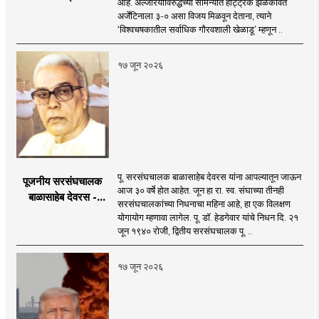
आहे. अल्जेरियाविरुद्धच्या सामन्यात हॅट्ट्रिक झळकावत
अर्जेंटिनाला ३-० असा विजय मिळवून देताना, त्याने
‘विश्वचषकातील सर्वाधिक गौरवशाली खेळाडू’ म्हणून ..
१७ जून २०२६
पू. सरसंघचालक बाळासाहेब देवरस यांना आपल्यातून जाऊन
पूजनीय सरसंघचालक
आज ३० वर्षे होत आहेत. जून हा रा. स्व. संघाच्या तीनही
बाळासाहेब देवरस -
सरसंघचालकांच्या निधनाचा महिना आहे, हा एक विलक्षण
द्रष्टा संघटक
योगायोग म्हणावा लागेल. पू. डॉ. हेडगेवार यांचे निधन दि. २१
जून १९४० रोजी, द्वितीय सरसंघचालक पू. ..
१७ जून २०२६