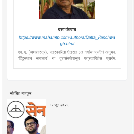
दत्ता पंचवाघ
https://www.mahamtb.com/authors/Datta_Panchwa
gh.html
एम. ए. (अर्थशास्त्र), पत्रकारिता क्षेत्रात ३३ वर्षांचा प्रदीर्घ अनुभव.
‘हिंदुस्थान समाचार’ या वृत्तसंस्थेपासून पत्रकारितेस प्रारंभ.
राजकारण, समाजकारण, अर्थकारण, आंतरराष्ट्रीय घडामोडी, पर्यटन
आदी विषयांवर विपुल लेखन. आकाशवाणी मुंबई केंद्रासाठी लेखन.
संबंधित मजकूर
१९ जून २०२६