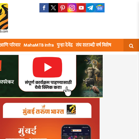
घ आणि परिवार
MahaMTB Infra
पुन्हा देवेंद्र
संघ शताब्दी वर्ष विशेष