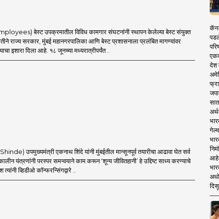
कॅनड
mployees) बेस्ट उपक्रमातील विविध कामगार संघटनांनी स्थापन केलेल्या बेस्ट संयुक्त
पडल
ीने राज्य सरकार, मुंबई महानगरपालिका आणि बेस्ट प्रशासनाला प्रलंबित मागण्यांवर
परिष
्याचा इशारा दिला आहे. १८ जूनच्या मध्यरात्रीपर्यंत ..
एकदा
देश
अमेर
फ्रा
जपा
सात
अर्थ
भार
गेल्
भार
निमं
Shinde) उपमुख्यमंत्री एकनाथ शिंदे यांनी मुंबईतील मान्सूनपूर्व तयारीचा आढावा घेत सर्व
आहे.
ीन यंत्रणांनी परस्पर समन्वयाने काम करून ‘शून्य जीवितहानी’ हे उद्दिष्ट साध्य करण्याचे
भारत
देश त्यांनी व्हिडीओ कॉन्फरन्सिंगद्वारे ..
अधो
दिसू