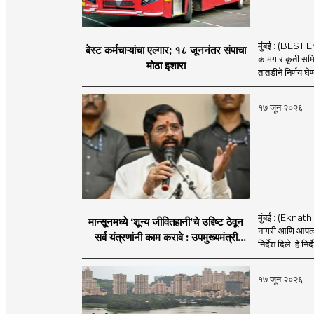
मुंबई : (BEST E
बेस्ट कर्मचाऱ्यांचा एल्गार; १८ जूननंतर संपाचा
कामगार कृती समित
मोठा इशारा
तातडीने निर्णय घेण
१७ जून २०२६
मुंबई : (Eknath 
मान्सूनमध्ये ‘शून्य जीवितहानी’चे उद्दिष्ट ठेवून
नागरी आणि आपत्काल
सर्व यंत्रणांनी काम करावे : उपमुख्यमंत्री
निर्देश दिले. हे निर्
एकनाथ शिंदे
१७ जून २०२६