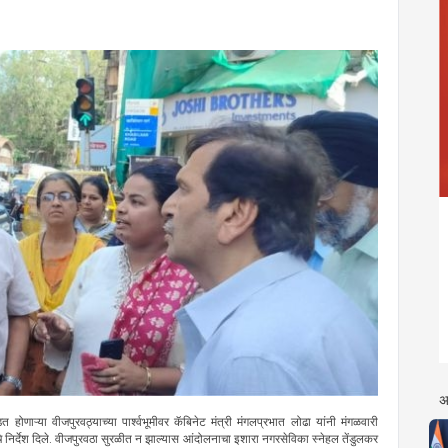
अ
होणाऱ्या वीजपुरवठ्याच्या पार्श्वभूमीवर कॅबिनेट मंत्री मंगलप्रभात लोढा यांनी मंगळवारी
 निर्देश दिले. वीजपुरवठा सुरळीत न झाल्यास आंदोलनाचा इशारा नगरसेविका स्नेहल तेंडुलकर