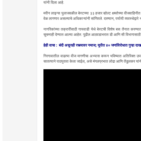
यांनी दिला आहे.
मरीन लाइन्स पुलाजवळील बेस्टच्या ३३ हजार व्होल्ट क्षमतेच्या वीजवाहिनीत 
वेळ लागणार असल्याचे अधिकाऱ्यांनी सांगितले. दरम्यान, पर्यायी व्यवस्थेद्वार
नागरिकांच्या तक्रारींसाठी गायवाडी येथे बेस्टची विशेष बस तैनात करण्यात य
सूचनाही देण्यात आल्या आहेत. पुढील आठवडाभरात डी आणि सी विभागासाठी स्व
हेही वाचा :
बंदी असूनही रस्त्यावर नमाज; यूपीत ४० जणांविरोधात गुन्हा दा
गिरगावातील वाढत्या वीज मागणीचा अभ्यास करून भविष्यात अतिरिक्त उपकेंद
सातत्याने पाठपुरावा केला जाईल, असे मंगलप्रभात लोढा आणि तेंडुलकर 