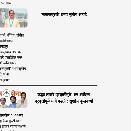
रुर वाचा
'समाजव्रती' हभप सुयोग आपटे
ार्य, बँकिंग, संगीत
कीर्तनाच्या
यमातून
जप्रबोधनाचा वसा
ारे वसईतील एक
श व्यक्तिमत्त्व,
ाजव्रती' हभप सुयोग
े यांचा
प्रवास.....
उद्धव ठाकरे प्रकृतीमुळे, तर आदित्य
प्रवृत्तीमुळे मागे पडले : सुशील कुलकर्णी
सेनेतील २०२२च्या
हासिक फुटीनंतर
व ठाकरे यांच्या पक्षाने