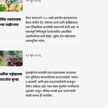
१५ जून २०२६
केंद्र सरकारने १०० टक्के इथेनॉल इंधनवापराला
्थिक स्वातंत्र्याचा
हिरवा कंदील देत, देशाच्या ऊर्जा आणि कृषिक्षेत्रात
नवा जाहीरनामा
एका ऐतिहासिक क्रांतीची पायाभरणी केली आहे. या
महत्त्वपूर्ण निर्णयामुळे पेट्रोलवरील अवलंबित्व
लक्षणीयरीत्या कमी होईल. पुढील दोन महिन्यांतच
अत्याधुनिक फ्लेस ..
१३ जून २०२६
घुसखोरांना मायदेशी परत पाठवण्याच्या भारताच्या
लामिक भाईचार्‍याचा
ठाम भूमिकेला बांगलादेशच्या कट्टरतावादी ‘जमात-
फाटलेला बुरखा
ए-इस्लामी’ आणि इतर कट्टरपंथीयांनी कडाडून
विरोध दर्शवला आहे. स्वतःच्याच मुस्लीम नागरिकांना
घुसखोर ठरवून, सीमेवर मानवी ढाल उभारण्याची
त्यांची वल्गना ही जागतिक ..