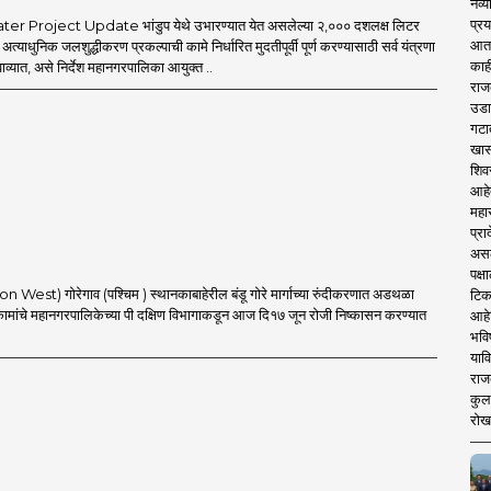
नव्य
प्रय
 Project Update भांडुप येथे उभारण्यात येत असलेल्या २,००० दशलक्ष लिटर
आता 
ा अत्याधुनिक जलशुद्धीकरण प्रकल्पाची कामे निर्धारित मुदतीपूर्वी पूर्ण करण्यासाठी सर्व यंत्रणा
काही
ाव्यात, असे निर्देश महानगरपालिका आयुक्त ..
राज
उडा
गटा
खास
शिव
आहे
महार
प्रा
असले
पक्
 West) गोरेगाव (पश्चिम ) स्थानकाबाहेरील बंडू गोरे मार्गाच्या रुंदीकरणात अडथळा
टिक
कामांचे महानगरपालिकेच्या पी दक्षिण विभागाकडून आज दि१७ जून रोजी निष्कासन करण्यात
आहे
भवि
याव
राज
कुलक
रोख