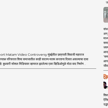
ज
संघक
अन् 
माध्
समा
जपण
आदर्
rt Matam Video Controversy मुंबईतील छत्रपती शिवाजी महाराज
'सम
िमानतळ परिसरात शिया समाजातील काही सदस्य मातम करताना दिसत असल्याचा दावा
आपट
 बुधवारी सोशल मिडियावर व्हायरल झालेल्या एका व्हिडिओमुळे मोठा वाद निर्माण ..
जीवन
शिव
ऐति
उद्ध