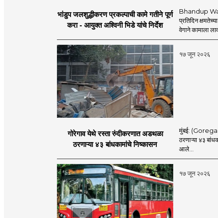
Bhandup Water
भांडुप जलशुद्धीकरण प्रकल्पाची कामे गतीने पूर्ण
प्रतिदिन क्षमतेच्य
करा - आयुक्त अश्विनी भिडे यांचे निर्देश
वेगाने कामाला लाव
१७ जून २०२६
मुंबई: (Goregaon
गोरेगाव येथे रस्ता रुंदीकरणात अडथळा
ठरणाऱ्या ४३ बांध
ठरणाऱ्या ४३ बांधकामांचे निष्कासन
आले...
१७ जून २०२६