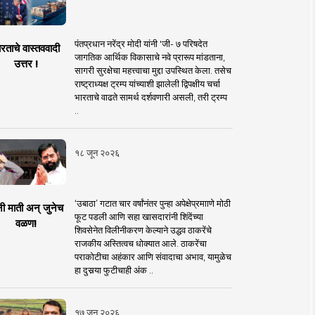
पंतप्रधान नरेंद्र मोदी यांनी 'जी- ७ परिषदेत
रताचे वास्तववादी
जागतिक आर्थिक विकासाचे नवे प्रारूप मांडताना,
उत्तर !
सागरी सुरक्षेचा महत्त्वाचा मुद्दा उपस्थित केला. तसेच
राष्ट्राध्यक्ष ट्रम्प यांच्याशी झालेली द्विपक्षीय चर्चा
भारताचे वाढते सामर्थ दर्शवणारी असली, तरी ट्रम्प
..
१८ जून २०२६
‘उबाठा’ गटात चार वर्षांनंतर पुन्हा अपेक्षेप्रमााणे मोठी
नी माती अन् जुनेच
फूट पडली आणि सहा खासदारांनी शिंदेंच्या
वळण!
शिवसेनेत विलीनीकरण केल्याने उद्धव ठाकरेंचे
राजकीय अस्तित्वच धोक्यात आले. ठाकरेंचा
पराकोटीचा अहंकार आणि संवादाचा अभाव, यामुळेच
हा दुसर्‍या फुटीचाही अंक ..
१७ जून २०२६