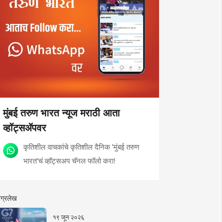
मुंबई तरुण भारत न्यूज मराठी आता
व्हॉट्सॲपवर
कृतिशील वाचकांचे कृतिशील दैनिक 'मुंबई तरुण
भारत'चं व्हॉट्सअप चॅनल फॉलो करा!
ग्रलेख
१९ जून २०२६