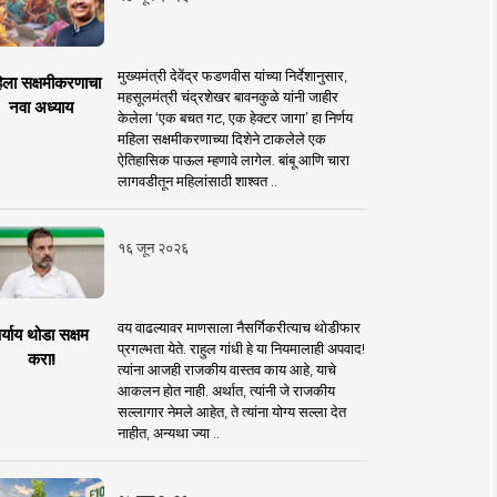
मुख्यमंत्री देवेंद्र फडणवीस यांच्या निर्देशानुसार,
िला सक्षमीकरणाचा
महसूलमंत्री चंद्रशेखर बावनकुळे यांनी जाहीर
नवा अध्याय
केलेला ‘एक बचत गट, एक हेक्टर जागा’ हा निर्णय
महिला सक्षमीकरणाच्या दिशेने टाकलेले एक
ऐतिहासिक पाऊल म्हणावे लागेल. बांबू आणि चारा
लागवडीतून महिलांसाठी शाश्वत ..
१६ जून २०२६
वय वाढल्यावर माणसाला नैसर्गिकरीत्याच थोडीफार
र्याय थोडा सक्षम
प्रगल्भता येते. राहुल गांधी हे या नियमालाही अपवाद!
करा!
त्यांना आजही राजकीय वास्तव काय आहे, याचे
आकलन होत नाही. अर्थात, त्यांनी जे राजकीय
सल्लागार नेमले आहेत, ते त्यांना योग्य सल्ला देत
नाहीत, अन्यथा ज्या ..