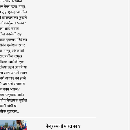
ाने उभारी घेण्याचा
त्न केला खरा. मात्र,
पुन्हा एकदा पक्षातील
 खासदारांच्या फुटीने
कीय वर्तुळात खळबळ
ली आहे. उबाठा
तील नऊपैकी सहा
दार एकनाथ शिंदेंच्या
सेनेत प्रवेश करणार
त. मात्र, एकेकाळी
ाष्ट्रातील प्रमुख
देशिक पक्षांपैकी एक
ल्या उद्धव ठाकरेंच्या
षाला आता आपले स्थान
वणे अवघड का झाले
? उबाठाचे राजकीय
ष्य काय असेल?
िषयी पत्रकार आणि
कीय विश्लेषक सुशील
र्णी यांची ही
ठोक मुलाखत..
केंद्रस्थानी भारत का ?