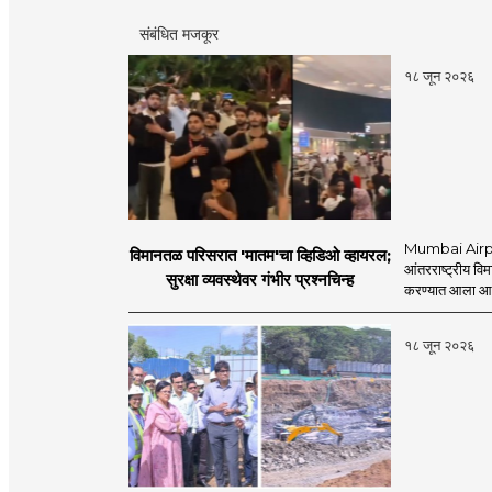
संबंधित मजकूर
१८ जून २०२६
Mumbai Airpo
विमानतळ परिसरात 'मातम'चा व्हिडिओ व्हायरल;
आंतरराष्ट्रीय व
सुरक्षा व्यवस्थेवर गंभीर प्रश्नचिन्ह
करण्यात आला आहे.
१८ जून २०२६