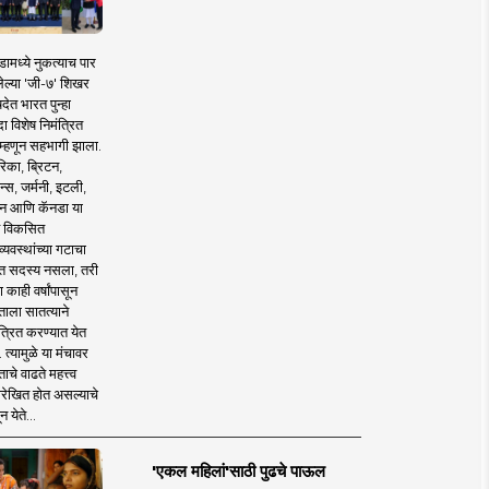
ामध्ये नुकत्याच पार
ेल्या 'जी-७' शिखर
देत भारत पुन्हा
 विशेष निमंत्रित
 म्हणून सहभागी झाला.
िका, ब्रिटन,
न्स, जर्मनी, इटली,
न आणि कॅनडा या
 विकसित
व्यवस्थांच्या गटाचा
त सदस्य नसला, तरी
या काही वर्षांपासून
ताला सातत्याने
त्रित करण्यात येत
 त्यामुळे या मंचावर
ाचे वाढते महत्त्व
रेखित होत असल्याचे
न येते...
'एकल महिलां'साठी पुढचे पाऊल