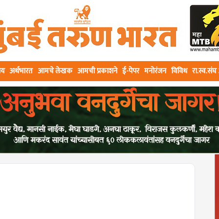
ीय
अर्थभारत
आमचे लेखक
आमची प्रकाशने
ई-पेपर
मनोरंजन
विविध
रा.स्व.सं