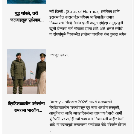
नवी दिल्ली : (Strait of Hormuz) अमेरिका आणि
युद्ध थांबले, तरी
इराणमधील करारानंतर पश्चिम आशियातील तणाव
जलवाहतुक पूर्वपदावर
निवळण्याची चिन्हे निर्माण झाली असून, होर्मुत्झ समुद्रधुनी
येण्यास होणार विलंब;
खुली होण्याचा मार्ग मोकळा झाला आहे. असे असले तरीही,
अडकलेल्या जहाजांना
या संघर्षामुळे विस्कळीत झालेला जागतिक तेल पुरवठा लगेच
कराराच्या शाश्वततेची
..
चिंता.
१७ जून २०२६
(Army Uniform 2026) भारतीय लष्कराने
ब्रिटिशकालीन परंपरांना
ब्रिटिशकालीन परंपरांपासून दूर जात भारतीय संस्कृती,
रामराम! भारतीय
आधुनिकता आणि व्यावहारिकतेला प्राधान्य देणारी ‘आर्मी
लष्कराची नवी ‘आर्मी
युनिफॉर्म २०२६’ ही नवी १७४ पानी नियमावली जाहीर केली
युनिफॉर्म २०२६’
आहे. या बदलांमुळे लष्कराच्या गणवेशात मोठे परिवर्तन होणार
नियमावली लागू
..