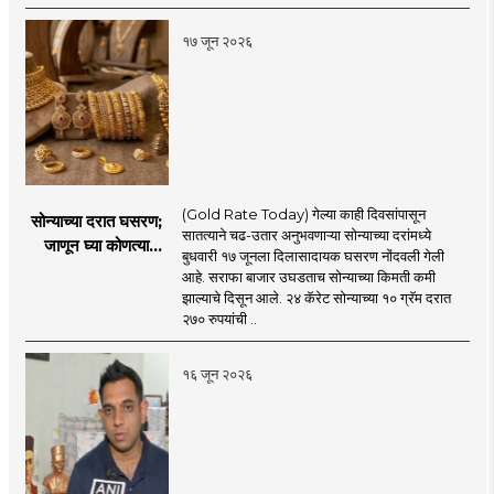
१७ जून २०२६
(Gold Rate Today) गेल्या काही दिवसांपासून
सोन्याच्या दरात घसरण;
सातत्याने चढ-उतार अनुभवणाऱ्या सोन्याच्या दरांमध्ये
जाणून घ्या कोणत्या
बुधवारी १७ जूनला दिलासादायक घसरण नोंदवली गेली
शहरात काय दर?
आहे. सराफा बाजार उघडताच सोन्याच्या किमती कमी
झाल्याचे दिसून आले. २४ कॅरेट सोन्याच्या १० ग्रॅम दरात
२७० रुपयांची ..
१६ जून २०२६