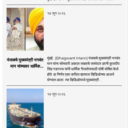
इराण-अमेरिकेत आरोप-
प्रत्यारोप
१७ जून २०२६
मुंबई : (Bhagwant Mann) पंजाबचे मुख्यमंत्री भगवंत
पंजाबचे मुख्यमंत्री भगवंत
मान यांना सोमवारी अकाल तख्ताचे जत्थेदार ज्ञानी कुलदीप
मान यांच्यावर धार्मिक
सिंह गडगज्ज यांनी धार्मिक गैरवर्तनासाठी दोषी घोषित केले
गैरवर्तनाचा ठपका!;अकाल
होते. हा निर्णय एका कथित व्हायरल व्हिडिओच्या आधारे
तख्ताच्या निर्णयाने मोठी
घेण्यात आला. त्या व्हिडिओमध्ये मुख्यमंत्री ..
खळबळ
१७ जून २०२६