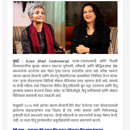
मुंबई : (Love Jihad Controversy)
डाव्या-उदारमतवादी आणि निधर्मी
विचारसरणीचा बुरखा पांघरून स्वतःला पुरोगामी, स्त्रीवादी आणि बौद्धिकदृष्ट्या श्रेष्ठ
समजणाऱ्या घटकांचा खरा चेहरा पुन्हा एकदा उघडकीस आला आहे. वरिष्ठ पत्रकार
आरफा खानम शेरवानी आणि जेएनयू विद्यापीठाच्या प्राध्यापिका निवेदिता मेनन यांच्या
एका जुन्या पॉडकास्टचा व्हिडिओ सोशल मीडियावर प्रचंड व्हायरल होतो आहे. यामध्ये
या दोन्ही महिला लव्ह जिहादच्या पीडित हिंदू महिलांची क्रूर थट्टा उडवताना आणि हिंदू
पुरुषांचा अपमान करताना दिसत आहेत. या व्हिडिओमुळे हिंदू धर्मीयांमध्ये आणि सोशल
मीडियावर संतापाची लाट उसळली आहे.
फेब्रुवारी २०२६ मध्ये आरफा खानम शेरवानी हिने होस्ट केलेल्या एका पॉडकास्टमध्ये
झालेल्या संवादादरम्यान लव्ह जिहाद ही एक गंभीर समस्या आणि नियोजनबद्ध
गुन्हेगारी पॅटर्न असल्याचे नाकारत, दोन्ही महिलांनी या संकल्पनेची केवळ चेष्टाच केली
नाही, तर याला हिंदू पुरुषांमधील असुरक्षिततेची भावना असल्याचे म्हटले.