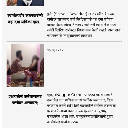
पुणे : (Satyaki Savarkar) स्वातंत्र्यवीर विनायक
स्वातंत्र्यवीर सावरकरांनी
दामोदर सावरकर यांनी ब्रिटिशांकडे दहा दया याचिका
दहा दया याचिका दाखल
दाखल केल्या होत्या, हे सत्य असले तरी त्या याचिकांमध्ये
केल्या, मात्र
त्यांनी ब्रिटिश सत्तेबद्दल निष्ठा व्यक्त केली नव्हती, असा दावा
ब्रिटिशांप्रति कधीही
सावरकरांचे पणतू सात्यकी सावरकर ..
निष्ठा व्यक्त केली नाही’!
पणतू सात्यकी सावरकर
१६ जून २०२६
यांनी न्यायालयात सादर
केला दावा
मुंबई : (Nagpur Crime News) भारतीय हवाई
एअरफोर्स कर्मचाऱ्याच्या
दलातील एका अधिकाऱ्याच्या पत्नीवर बलात्कार, तिला
पत्नीवर अत्याचार;
ब्लॅकमेल करणे आणि तिचे बळजबरीने धर्मांतर करण्याचा
नागपुरातील प्रकरणाने
प्रयत्न केल्याचा धक्कादायक प्रकार नागपूरमधून
उडवली खळबळ!
उघडकीस आला आहे. या प्रकरणात पोलिसांनी मुख्य
आरोपीसह दोघांना अटक ..