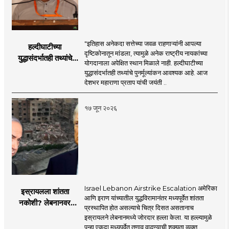
"इतिहास अनेकदा सत्तेच्या जवळ राहणाऱ्यांनी आपल्या
हल्दीघाटीच्या
दृष्टिकोनातून मांडला, त्यामुळे अनेक राष्ट्रीय नायकांच्या
युद्धासंदर्भातही तथ्यांचे
योगदानाला अपेक्षित स्थान मिळाले नाही. हल्दीघाटीच्या
पुनर्मूल्यांकन आवश्यक! :
युद्धासंदर्भातही तथ्यांचे पुनर्मूल्यांकन आवश्यक आहे. आज
सरसंघचालक डॉ.
देशभर महाराणा प्रताप यांची जयंती ..
मोहनजी भागवत
१७ जून २०२६
Israel Lebanon Airstrike Escalation अमेरिका
इस्रायलला शांतता
आणि इराण यांच्यातील युद्धविरामानंतर मध्यपूर्वेत शांतता
नकोशी? लेबनानवर
प्रस्थापित होत असल्याचे चित्र दिसत असतानाच
इस्रायलचा जोरदार
इस्रायलने लेबनानमध्ये जोरदार हल्ला केला. या हल्ल्यामुळे
हल्ला; चार जणांचा मृत्यू,
पुन्हा एकदा मध्यपूर्वेत तणाव वाढण्याची शक्यता व्यक्त ..