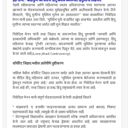
हेही वाचा : बाळकुम येथे सकल हिंदू समाज संमेलनात हिंदुत्वाचा शंखनाद
नेहमी स्त्रीवादाच्या आणि महिलांच्या स्वतंत्र अधिकारांच्या गप्पा मारणाऱ्या आरफा
खानमने या पॉडकास्टमध्ये अत्यंत पूर्वग्रहदूषित आणि जातीयवादी विधान केले. तिने
विचारले, “हिंदू मुलींना मुस्लिम मुलेच का आवडतात?” यावर प्राध्यापिका निवेदिता
मेनन यांनी हसत उत्तर दिले, “मुस्लिम मुले कदाचित खूप आकर्षक असतील आणि हिंदू
मुलींना त्यांच्या स्वतःच्या धर्मात तशी मुलं मिळत नसतील.”
निवेदिता मेनन यांनी लव्ह जिहाद या संकल्पनेला हिंदू पुरुषांची "लाचारी आणि
हतबलतेची अभिव्यक्ती" असे संबोधले. त्यांच्या या संवादातून आणि हसण्यातून, हिंदू
महिलांना केवळ 'ट्रॉफी' (करंडक) समजण्याची आणि मुस्लिम पुरुषांच्या कथित
श्रेष्ठतेचे प्रदर्शन करण्याची मानसिकताच दिसून येते, असा आरोप नेटकऱ्यांकडून सध्या
केला जातो आहे.(Love Jihad Controversy)
कॉर्पोरेट जिहाद मधील आरोपींचे तुष्टीकरण
नाशिक येथील कॉर्पोरेट जिहाद प्रकरण समोर आले तेव्हा आरफा खानम शेरवानी हिने
या पीडित हिंदू महिलांना खोटे ठरवत, "मुस्लिम पुरुषांना बेरोजगार करण्यासाठी हा
द्वेषातून रचलेला ड्रामा आहे," असा आरोप केला होता. तर निवेदिता मेनन यांनी दावा
केला आहे की, 'लव्ह जिहाद' हा शब्द हिंदू राष्ट्रवाद्यांनी तयार केला आहे.
निवेदिता मेनन यांनी संपूर्ण पॉडकास्टमध्ये केलेली आक्षेपार्ह विधाने
* माझ्याकडे 'द काश्मीर फाइल्स'सारखा अत्यंत सामान्य (थर्ड क्लास) चित्रपट
पाहण्यासाठी वेळ नाही, त्यामुळे मी तो अद्याप पाहिलेला नाही.
* जेएनयूमध्ये विद्यार्थ्यांना व्याख्यान देण्यासाठी वरिष्ठ लष्करी अधिकाऱ्यांना आमंत्रित
केले जात आहे. जो राष्ट्रवाद केवळ द्वेषावर आधारित आहे, अशा व्याख्यानांच्या
माध्यमातून समाजात द्वेषाची आग भडकवण्याचा हा प्रयत्न आहे.