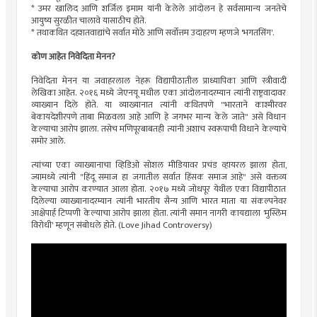
* उमर खालिद आणि शर्जिल इमाम यांनी केलेले आंदोलन हे सर्वसामान्य जनतेचे
आयुष्य सुरळीत चालावे यासाठीच होते.
* तथाकथित दहशतवाद्यांचे सर्वात मोठे आणि सर्वोत्तम उदाहरण म्हणजे 'भगतसिंग'.
कोण आहेत निवेदिता मेनन?
निवेदिता मेनन या जवाहरलाल नेहरू विद्यापीठातील प्राध्यापिका आणि स्त्रीवादी
लेखिका आहेत. २०१६ मध्ये जेएनयू मधील एका आंदोलनादरम्यान त्यांनी राष्ट्रवादावर
व्याख्यान दिले होते. या व्याख्यानात त्यांनी कथितपणे "भारताने काश्मीरवर
बेकायदेशीरपणे ताबा मिळवला आहे आणि हे जगभर मान्य केले जाते" असे विधान
केल्याचा आरोप झाला. तसेच मणिपूरबाबतही त्यांनी अशाच स्वरूपाची विधाने केल्याचे
समोर आले.
त्यांच्या एका व्याख्यानाचा व्हिडिओ सोशल मीडियावर प्रचंड व्हायरल झाला होता,
ज्यामध्ये त्यांनी "हिंदू समाज हा जगातील सर्वात हिंसक समाज आहे" असे वक्तव्य
केल्याचा आरोप करण्यात आला होता. २०१७ मध्ये जोधपूर येथील एका विद्यापीठात
दिलेल्या व्याख्यानादरम्यान त्यांनी भारतीय सैन्य आणि भारत माता या संकल्पनेवर
आक्षेपार्ह टिप्पणी केल्याचा आरोप झाला होता. त्यांनी समान नागरी कायद्याला 'मुस्लिम
विरोधी' म्हणून संबोधले होते. (Love Jihad Controversy)