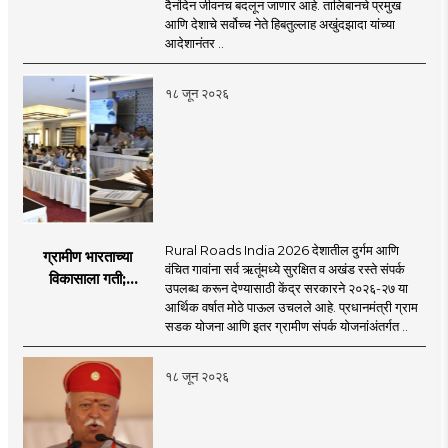
दैनंदिन जीवनच बदलून जाणार आहे. तालिबानचे प्रमुख
आणि देशाचे सर्वोच्च नेते हिबतुल्लाह अखुंदझादा यांच्या
आदेशानंतर ..
१८ जून २०२६
Rural Roads India 2026 देशातील दुर्गम आणि
ग्रामीण भारताच्या
वंचित गावांना सर्व ऋतूंमध्ये सुरक्षित व अखंड रस्ते संपर्क
विकासाला गती;
उपलब्ध करून देण्यासाठी केंद्र सरकारने २०२६-२७ या
२०२६-२७ मध्ये २६
आर्थिक वर्षात मोठे पाऊल उचलले आहे. प्रधानमंत्री ग्राम
हजार किमी नव्या रस्त्यांचे
सडक योजना आणि इतर ग्रामीण संपर्क योजनांअंतर्गत ..
लक्ष्य!
१८ जून २०२६