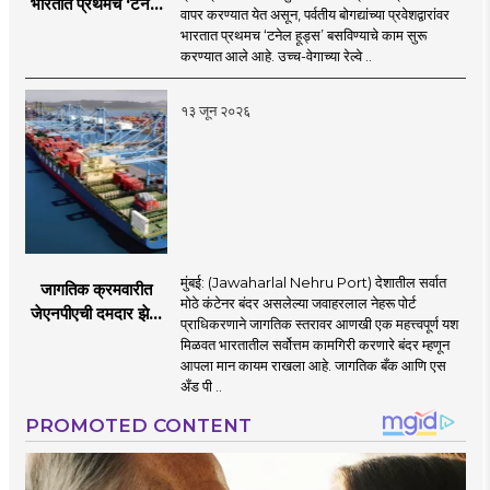
भारतात प्रथमच ‘टनेल
वापर करण्यात येत असून, पर्वतीय बोगद्यांच्या प्रवेशद्वारांवर
हूड्स’ तंत्रज्ञान;
भारतात प्रथमच ‘टनेल हूड्स’ बसविण्याचे काम सुरू
बोगद्यांतील दाबलहरी आणि
करण्यात आले आहे. उच्च-वेगाच्या रेल्वे ..
आवाजावर
नियंत्रण;प्रवास अधिक
१३ जून २०२६
सुरक्षित व आरामदायी
होणार
मुंबई: (Jawaharlal Nehru Port) देशातील सर्वात
जागतिक क्रमवारीत
मोठे कंटेनर बंदर असलेल्या जवाहरलाल नेहरू पोर्ट
जेएनपीएची दमदार झेप;
प्राधिकरणाने जागतिक स्तरावर आणखी एक महत्त्वपूर्ण यश
भारतातील अव्वल कंटेनर
मिळवत भारतातील सर्वोत्तम कामगिरी करणारे बंदर म्हणून
बंदराचा मान कायम
आपला मान कायम राखला आहे. जागतिक बँक आणि एस
अँड पी ..