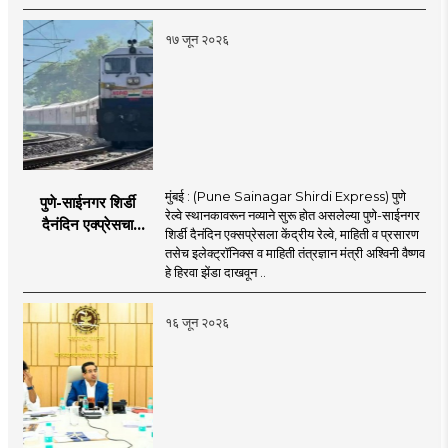
करण्यास प्राधान्य देणार :
अश्विन मुद्गल
१७ जून २०२६
मुंबई : (Pune Sainagar Shirdi Express) पुणे
पुणे-साईनगर शिर्डी
रेल्वे स्थानकावरून नव्याने सुरू होत असलेल्या पुणे-साईनगर
दैनंदिन एक्प्रेसचा
शिर्डी दैनंदिन एक्सप्रेसला केंद्रीय रेल्वे, माहिती व प्रसारण
शुभारंभ; केंद्रीय मंत्री
तसेच इलेक्ट्रॉनिक्स व माहिती तंत्रज्ञान मंत्री अश्विनी वैष्णव
अश्विनी वैष्णव दाखवणार
हे हिरवा झेंडा दाखवून ..
हिरवा झेंडा
१६ जून २०२६