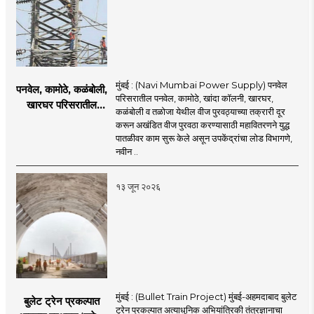
मुंबई : (Navi Mumbai Power Supply) पनवेल
पनवेल, कामोठे, कळंबोली,
परिसरातील पनवेल, कामोठे, खांदा कॉलनी, खारघर,
खारघर परिसरातील
कळंबोली व तळोजा येथील वीज पुरवठ्याच्या तक्रारी दूर
नागरिकांना दिलासा; नवी
करून अखंडित वीज पुरवठा करण्यासाठी महावितरणने युद्ध
मुंबईत वीज पुरवठ्यासाठी
पातळीवर काम सुरू केले असून उपकेंद्रांचा लोड विभागणे,
महावितरणची तातडीची
नवीन ..
उपाययोजना
१३ जून २०२६
मुंबई : (Bullet Train Project) मुंबई-अहमदाबाद बुलेट
बुलेट ट्रेन प्रकल्पात
ट्रेन प्रकल्पात अत्याधुनिक अभियांत्रिकी तंत्रज्ञानाचा