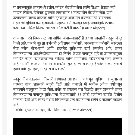
या प्रकल्पामुळे लातूरमध्ये उद्योग, पर्यटन, वैद्यकीय सेवा आणि शिक्षण क्षेत्राला नवी
चालना मिळेल. विशेषतः दुष्काळ व्यवस्थापन, आपत्कालीन वैद्यकीय सेवा, कृषी
उत्पादनांची जलद वाहतूक आणि गुंतवणूक आकर्षित करण्यासाठी विमानतळ
महत्त्वाची भूमिका बजावू शकतो. तज्ज्ञांच्या मते, मजबूत हवाई संपर्कामुळे एखाद्या
प्रदेशाच्या आर्थिक विकासाचा वेग अनेक पटींनी वाढतो.(Latur Airport)
राज्य सरकारने विमानतळाच्या वार्षिक संचालनासाठीही 37.78 लाखांची तरतूद मंजूर
केली आहे. यामध्ये सुरक्षा कर्मचारी, अग्निशमन कर्मचारी, व्यवस्थापन कर्मचारी, स्वच्छता
सेवा तसेच वीज-पाणी आणि इंटरनेट सुविधांचा खर्च समाविष्ट आहे. लातूर
विमानतळाच्या आधुनिकीकरणाचा हा निर्णय केवळ पायाभूत सुविधा उभारण्यापुरता
मर्यादित नसून, मराठवाड्याच्या आर्थिक आणि सामाजिक परिवर्तनाचा पाया ठरणार
आहे. आगामी काळात नियमित विमानसेवा सुरू झाल्यास लातूर हे प्रदेशातील महत्त्वाचे
हवाई प्रवेशद्वार म्हणून उदयास येऊ शकते.
लातूर विमानतळाच्या विस्तारीकरणासह आवश्यक पायाभूत सुविधा व सुधारणा
कामांना राज्य शासनाने मंजुरी दिली आहे. यासाठी मी मागील अनेक वर्षांपासून
सातत्याने पाठपुरावा केला होता. अखेर या प्रयत्नांना यश मिळाले असून शासनाने लातूर
विमानतळाच्या पायाभूत सुविधांच्या विकासासाठी 56 कोटी रकमेच्या खर्चास वित्तीय
मान्यता दिली आहे. लातूर येथील विमानसेवा सुरू करण्याच्या दृष्टीने हे महत्वाचे पाऊल
आहे.
- अभिमन्यू पवार, आमदार, औसा विधानसभा (Latur Airport)