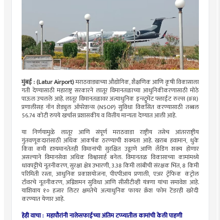
मुंबई : (Latur Airport)
मराठवाड्याच्या औद्योगिक, शैक्षणिक आणि कृषी विकासाला
गती देण्यासाठी महाराष्ट्र सरकारने लातूर विमानतळाच्या आधुनिकीकरणासाठी मोठे
पाऊल उचलले आहे. लातूर विमानतळावर अत्याधुनिक इन्स्ट्रुमेंट फ्लाईट रुल्स (IFR)
प्रणालीसह नॉन शेड्युल ऑपरेशन्स (NSOP) सुविधा विकसित करण्यासाठी तब्बल
56.74 कोटी रुपये खर्चास प्रशासकीय व वित्तीय मान्यता देण्यात आली आहे.
या निर्णयामुळे लातूर आणि संपूर्ण मराठवाडा राष्ट्रीय तसेच आंतरराष्ट्रीय
गुंतवणूकदारांसाठी अधिक आकर्षक ठरण्याची शक्यता आहे. खराब हवामान, धुके
किंवा कमी दृश्यमानतेतही विमानांची सुरक्षित उड्डाणे आणि लँडिंग शक्य होणार
असल्याने विमानसेवा अधिक विश्वासार्ह बनेल. विमानतळ विकासाच्या कामांमध्ये
धावपट्टीचे नूतनीकरण, सुरक्षा क्षेत्र उभारणी, 3.38 किमी लांबीची संरक्षक भिंत, 8 किमी
परिमिती रस्ता, आधुनिक प्रकाशयोजना, पीएपीआय प्रणाली, एअर ट्रॅफिक कंट्रोल
टॉवरचे नूतनीकरण, अग्निशमन सुविधा आणि सीसीटीव्ही यंत्रणा यांचा समावेश आहे.
याशिवाय १० हजार लिटर क्षमतेचे अत्याधुनिक फायर क्रॅश फोम टेंडरही खरेदी
करण्यात येणार आहे.
हेही वाचा : महापौरांनी नालेसफाईच्या अंतिम टप्प्यातील कामांची केली पाहणी