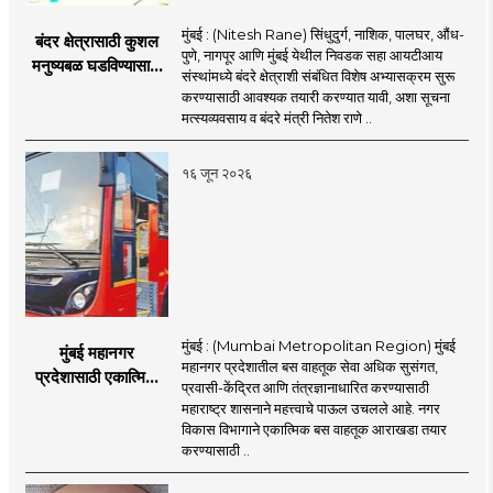
मुंबई : (Nitesh Rane) सिंधुदुर्ग, नाशिक, पालघर, औंध-
बंदर क्षेत्रासाठी कुशल
पुणे, नागपूर आणि मुंबई येथील निवडक सहा आयटीआय
मनुष्यबळ घडविण्यासाठी
संस्थांमध्ये बंदरे क्षेत्राशी संबंधित विशेष अभ्यासक्रम सुरू
वेगाने प्रयत्न; राज्यातील
करण्यासाठी आवश्यक तयारी करण्यात यावी, अशा सूचना
सहा आयटीआयमध्ये विशेष
मत्स्यव्यवसाय व बंदरे मंत्री नितेश राणे ..
अभ्यासक्रम - मंत्री
नितेश राणे
१६ जून २०२६
मुंबई : (Mumbai Metropolitan Region) मुंबई
मुंबई महानगर
महानगर प्रदेशातील बस वाहतूक सेवा अधिक सुसंगत,
प्रदेशासाठी एकात्मिक
प्रवासी-केंद्रित आणि तंत्रज्ञानाधारित करण्यासाठी
बस वाहतूक व्यवस्था
महाराष्ट्र शासनाने महत्त्वाचे पाऊल उचलले आहे. नगर
विकास विभागाने एकात्मिक बस वाहतूक आराखडा तयार
करण्यासाठी ..