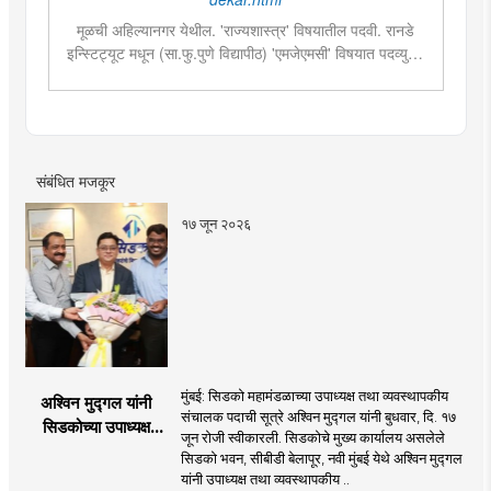
मूळची अहिल्यानगर येथील. 'राज्यशास्त्र' विषयातील पदवी. रानडे
इन्स्टिट्यूट मधून (सा.फु.पुणे विद्यापीठ) 'एमजेएमसी' विषयात पदव्युत्तर
शिक्षण. २०१९मध्ये मुंबई तरुण भारतमध्ये 'मंत्रालय प्रतिनिधी' या
पदावर रुजू. सद्यस्थितीत 'इन्फ्रास्ट्रक्चर आणि डेव्हलपमेंट' विशेष
प्रतिनिधी म्हणून कार्यरत. राज्यातील पायाभूत सुविधांविषयी फिल्ड
रिपोर्ट आणि लेखनात रस.
संबंधित मजकूर
१७ जून २०२६
मुंबई: सिडको महामंडळाच्या उपाध्यक्ष तथा व्यवस्थापकीय
अश्विन मुद्गल यांनी
संचालक पदाची सूत्रे अश्विन मुद्गल यांनी बुधवार, दि. १७
सिडकोच्या उपाध्यक्ष
जून रोजी स्वीकारली. सिडकोचे मुख्य कार्यालय असलेले
पदाचा पदभार स्वीकारला;
सिडको भवन, सीबीडी बेलापूर, नवी मुंबई येथे अश्विन मुद्गल
प्रकल्प वेळेत पूर्ण
यांनी उपाध्यक्ष तथा व्यवस्थापकीय ..