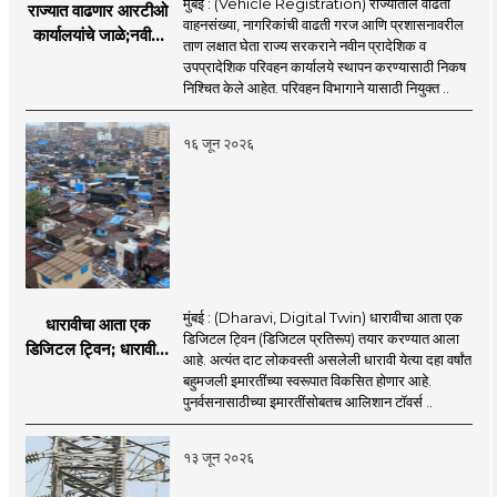
मुंबई : (Vehicle Registration) राज्यातील वाढती
राज्यात वाढणार आरटीओ
वाहनसंख्या, नागरिकांची वाढती गरज आणि प्रशासनावरील
कार्यालयांचे जाळे;नवीन
ताण लक्षात घेता राज्य सरकराने नवीन प्रादेशिक व
आरटीओ कार्यालयांसाठी
उपप्रादेशिक परिवहन कार्यालये स्थापन करण्यासाठी निकष
निकष निश्चित
निश्चित केले आहेत. परिवहन विभागाने यासाठी नियुक्त ..
१६ जून २०२६
मुंबई : (Dharavi, Digital Twin) धारावीचा आता एक
धारावीचा आता एक
डिजिटल ट्विन (डिजिटल प्रतिरूप) तयार करण्यात आला
डिजिटल ट्विन; धारावीची
आहे. अत्यंत दाट लोकवस्ती असलेली धारावी येत्या दहा वर्षांत
सर्व माहिती या डिजिटल
बहुमजली इमारतींच्या स्वरूपात विकसित होणार आहे.
ट्विनमध्ये जतन
पुनर्वसनासाठीच्या इमारतींसोबतच आलिशान टॉवर्स ..
१३ जून २०२६