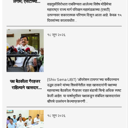
लगाम; एसटीच्या
वाहतुकीविरोधात राबविण्यात आलेल्या विशेष मोहिमेचा
उत्पन्नात १५ दिवसांत
महाराष्ट्र राज्य मार्ग परिवहन महामंडळाच्या (एसटी)
४३.८३ कोटींची वाढ!
उत्पन्नावर सकारात्मक परिणाम दिसून आला आहे. केवळ १५
दिवसांच्या कालावधीत ..
१८ जून २०२६
(Shiv Sena UBT) 'ऑपरेशन टायगर'च्या चर्चेदरम्यान
पक्ष बैठकीला गैरहजर
उद्धव ठाकरे यांच्या शिवसेनेतील सहा खासदारांनी पक्षाच्या
राहिल्याने खासदार
महत्त्वाच्या बैठकीला गैरहजर राहत बंडाची चिन्हे अधिक स्पष्ट
अपात्र ठरू शकतात का?
केली आहेत. या पार्श्वभूमीवर पक्षाकडून संबंधित खासदारांवर
व्हीप आणि कायदा नेमकं
व्हीपचे उल्लंघन केल्याप्रकरणी ..
काय सांगतो?
१८ जून २०२६