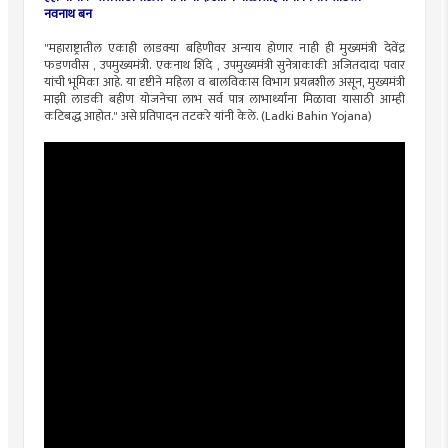
नवनाथ बन
"महाराष्ट्रातील एकाही लाडक्या बहिणीवर अन्याय होणार नाही ही मुख्यमंत्री देवेंद्र
फडणवीस , उपमुख्यमंत्री. एकनाथ शिंदे , उपमुख्यमंत्री सुनेत्राकाकी अजितदादा पवार
यांची भूमिका आहे. या दृष्टीने महिला व बालविकास विभाग प्रयत्नशील असून, मुख्यमंत्री
माझी लाडकी बहीण योजनेचा लाभ सर्व पात्र लाभार्थ्यांना मिळावा यासाठी आम्ही
कटिबद्ध आहोत." असे प्रतिपादन तटकरे यांनी केले. (Ladki Bahin Yojana)