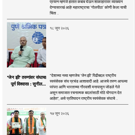
प्रयत्न म्हणजे हातात कबाब घेऊन शाकाहारावर व्याख्यान
प्रयत्न - नवनाथ बन
देण्यासारखं आहे! महाराष्ट्राचा ‘गोलपीठा’ कोणी केला याची
चिंता ..
१८ जून २०२६
"देशाच्या नव्या म्हणजेच 'जेन झी' पिढीबद्दल राष्ट्रीय
'जेन झी' तरुणांवर संघाचा
स्वयंसेवक संघ प्रचंड आशावादी आहे. आजचे तरुण आपल्या
पूर्ण विश्वास! : सुनील
परंपरा आणि भारताच्या गौरवाशी मनापासून जोडले गेले
आंबेकर
असून समाजात रचनात्मक बदलांसाठी मोठे योगदान देत
आहेत", असे प्रतिपादन राष्ट्रीय स्वयंसेवक संघाचे ..
१७ जून २०२६