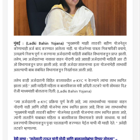
मुंबई : (Ladki Bahin Yojana)
"मुख्यमंत्री माझी लाडकी बहीण योजनेतून
कोणाचाही अर्ज बाद करण्यात आलेला नाही. या योजनेच्या पात्रता निकषांपैकी वयाचे,
उत्पन्नाचे निकष पूर्ण न करणाऱ्या अर्जदारांची माहिती संबंधित विभागांकडून प्राप्त झाली.
तसेच, ज्या अर्जदारांच्या नावावर वाहन नोंदणी आहे अशाही अर्जदारांची माहिती आर टी
ओ विभागाकडून प्राप्त झाली आहे. काही अर्जदार शासनाच्या इतर योजनांचेही लाभार्थी
असल्याची बाब संबंधित विभागांकडून निदर्शनास आली आहे.
तसेच काही अर्जदारांनी विहित कालावधीत e-KYC न केल्याने त्यांचा लाभ स्थगित
झाला आहे." अशी माहिती महिला व बालविकास मंत्री अदिती तटकरे यांनी सोमवार दि.१
रोजी माध्यमांशी बोलताना दिली. (Ladki Bahin Yojana)
"ज्या अर्जदारांनी e-KYC प्रक्रिया पूर्ण केली आहे, ज्या लाभार्थ्यांच्या नावावर वाहन
नोंदणी नाही आणि तरीही योजनेचा लाभ स्थगित झाला आहे, किंवा ज्या लाभार्थ्यांचा
"मुख्यमंत्री माझी लाडकी बहीण" योजनेसह इतरही योजनांचा लाभ स्थगित झाला आहे,
त्यांनी तातडीने याबाबत महिला व बालविकास विभागाकडे संपर्क साधावा. या सर्व
प्रकरणांची विभागाकडून पुन्हा पडताळणी करण्यात येईल याची मी ग्वाही देते. " असेही
तटकरे म्हणाल्या.
हेही वाचा :
“सत्तेसाठी राऊत यांनी मोदी आणि बाळासाहेबांचा विचार सोडला” –