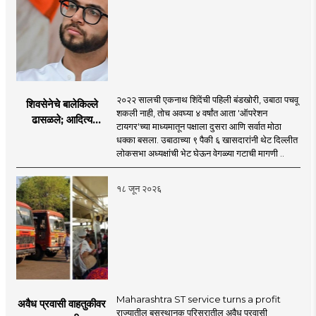
२०२२ सालची एकनाथ शिंदेंची पहिली बंडखोरी, उबाठा पचवू
शिवसेनेचे बालेकिल्ले
शकली नाही, तोच अवघ्या ४ वर्षांत आता 'ऑपरेशन
ढासळले; आदित्य
टायगर'च्या माध्यमातून पक्षाला दुसरा आणि सर्वात मोठा
ठाकरेंच्या नेतृत्वावरच
धक्का बसला. उबाठाच्या ९ पैकी ६ खासदारांनी थेट दिल्लीत
प्रश्नचिन्ह? ठाकरे ब्रँड
लोकसभा अध्यक्षांची भेट घेऊन वेगळ्या गटाची मागणी ..
नेमका कुठे चुकला?
१८ जून २०२६
Maharashtra ST service turns a profit
अवैध प्रवासी वाहतुकीवर
राज्यातील बसस्थानक परिसरातील अवैध प्रवासी