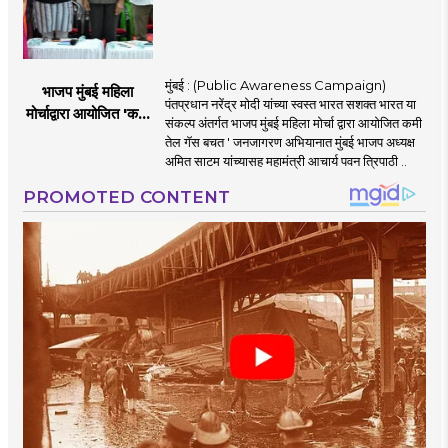
मुंबई : (Public Awareness Campaign)
भाजप मुंबई महिला
पंतप्रधान नरेंद्र मोदी यांच्या स्वस्त भारत सशक्त भारत या
मोर्चाद्वारा आयोजित 'कमी
संकल्प अंतर्गत भाजप मुंबई महिला मोर्चा द्वारा आयोजित कमी
तेल गॅस बचत ' उपक्रम
तेल गॅस बचत ' जनजागरण अभियानात मुंबई भाजप अध्यक्ष
अमित साटम यांच्यासह महामंत्री आचार्य पवन त्रिपाठी ..