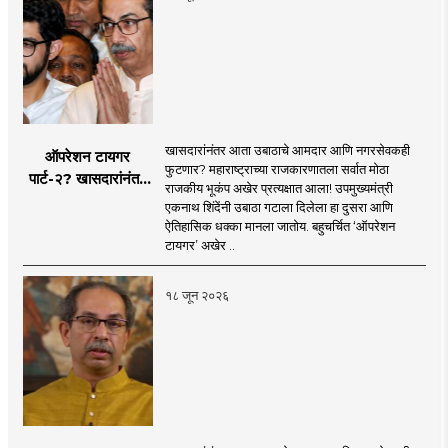
खासदारांनंतर आता उबाठाचे आमदार आणि नगरसेवकही
ऑपरेशन टायगर
फुटणार? महाराष्ट्राच्या राजकारणातला सर्वात मोठा
पार्ट-२? खासदारांनंतर
राजकीय भूकंप अखेर प्रत्यक्षात आला! उपमुख्यमंत्री
आता आमदार आणि
एकनाथ शिंदेंनी उबाठा गटाला दिलेला हा दुसरा आणि
नगरसेवकही शिंदेंच्या
ऐतिहासिक धक्का मानला जातोय. बहुचर्चित ‘ऑपरेशन
वाटेवर?
टायगर’ अखेर ..
१८ जून २०२६