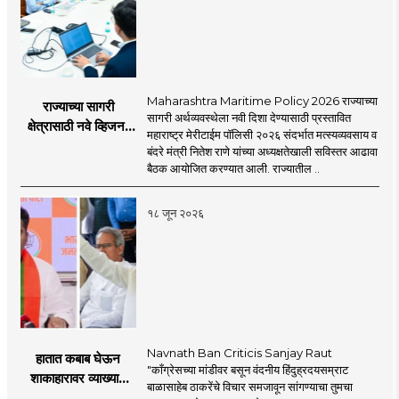
Maharashtra Maritime Policy 2026 राज्याच्या
राज्याच्या सागरी
सागरी अर्थव्यवस्थेला नवी दिशा देण्यासाठी प्रस्तावित
क्षेत्रासाठी नवे व्हिजन;
महाराष्ट्र मेरीटाईम पॉलिसी २०२६ संदर्भात मत्स्यव्यवसाय व
'महाराष्ट्र मेरीटाईम
बंदरे मंत्री नितेश राणे यांच्या अध्यक्षतेखाली सविस्तर आढावा
पॉलिसी २०२६'चा
बैठक आयोजित करण्यात आली. राज्यातील ..
प्रस्ताव
१८ जून २०२६
Navnath Ban Criticis Sanjay Raut
हातात कबाब घेऊन
"काँग्रेसच्या मांडीवर बसून वंदनीय हिंदुह्रदयसम्राट
शाकाहारावर व्याख्यान
बाळासाहेब ठाकरेंचे विचार समजावून सांगण्याचा तुमचा
देण्यासारखा राऊत यांचा