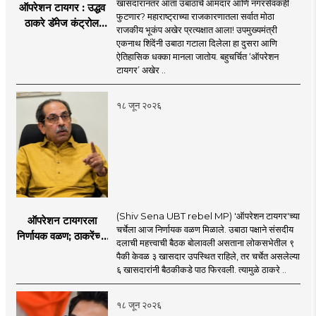
खासदारांनंतर आता उबाठाचे आमदार आणि नगरसेवकही
ऑपरेशन टायगर : उद्धव
फुटणार? महाराष्ट्राच्या राजकारणातला सर्वात मोठा
ठाकरे डॅमेज कंट्रोल
राजकीय भूकंप अखेर प्रत्यक्षात आला! उपमुख्यमंत्री
करण्यात सपशेल अपयशी!
एकनाथ शिंदेंनी उबाठा गटाला दिलेला हा दुसरा आणि
सहा खासदारांनंतर
ऐतिहासिक धक्का मानला जातोय. बहुचर्चित ‘ऑपरेशन
आमदारांसह नगरसेवकही
टायगर’ अखेर ..
शिंदेंकडे जाण्याच्या चर्चा
सुरू
१८ जून २०२६
(Shiv Sena UBT rebel MP) 'ऑपरेशन टायगर'च्या
ऑपरेशन टायगरला
चर्चेला आज निर्णायक वळण मिळाले. उबाठा पक्षाने संसदीय
निर्णायक वळण; ठाकरेंच्या
दलाची महत्त्वाची बैठक बोलावली असताना लोकसभेतील ९
बैठकीला ६ खासदार
पैकी केवळ ३ खासदार उपस्थित राहिले, तर चर्चेत असलेल्या
गैरहजर, थेट शिंदे सेनेत
६ खासदारांनी बैठकीकडे पाठ फिरवली. त्यामुळे ठाकरे ..
विलीन होण्याचा प्रस्ताव?
१८ जून २०२६