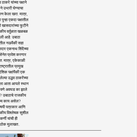
व ठाकरे यांच्या पक्षाने
ाने उभारी घेण्याचा
त्न केला खरा. मात्र,
पुन्हा एकदा पक्षातील
 खासदारांच्या फुटीने
कीय वर्तुळात खळबळ
ली आहे. उबाठा
तील नऊपैकी सहा
दार एकनाथ शिंदेंच्या
सेनेत प्रवेश करणार
त. मात्र, एकेकाळी
ाष्ट्रातील प्रमुख
देशिक पक्षांपैकी एक
ल्या उद्धव ठाकरेंच्या
षाला आता आपले स्थान
वणे अवघड का झाले
? उबाठाचे राजकीय
ष्य काय असेल?
िषयी पत्रकार आणि
कीय विश्लेषक सुशील
र्णी यांची ही
ठोक मुलाखत..