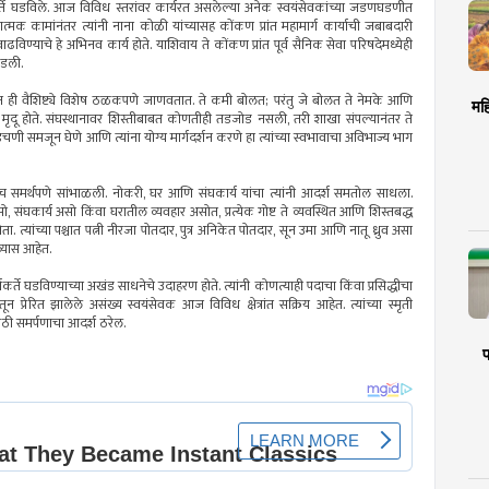
र्यकर्ते घडविले. आज विविध स्तरांवर कार्यरत असलेल्या अनेक स्वयंसेवकांच्या जडणघडणीत
त्मक कामांनंतर त्यांनी नाना कोळी यांच्यासह कोंकण प्रांत महामार्ग कार्याची जबाबदारी
ाढविण्याचे हे अभिनव कार्य होते. याशिवाय ते कोंकण प्रांत पूर्व सैनिक सेवा परिषदेमध्येही
ाडली.
िस्त ही वैशिष्ट्ये विशेष ठळकपणे जाणवतात. ते कमी बोलत; परंतु जे बोलत ते नेमके आणि
मह
मृदू होते. संघस्थानावर शिस्तीबाबत कोणतीही तडजोड नसली, तरी शाखा संपल्यानंतर ते
या अडचणी समजून घेणे आणि त्यांना योग्य मार्गदर्शन करणे हा त्यांच्या स्वभावाचा अविभाज्य भाग
्याच समर्थपणे सांभाळली. नोकरी, घर आणि संघकार्य यांचा त्यांनी आदर्श समतोल साधला.
असो, संघकार्य असो किंवा घरातील व्यवहार असोत, प्रत्येक गोष्ट ते व्यवस्थित आणि शिस्तबद्ध
 त्यांच्या पश्चात पत्नी नीरजा पोतदार, पुत्र अनिकेत पोतदार, सून उमा आणि नातू ध्रुव असा
व्यास आहेत.
यकर्ते घडविण्याच्या अखंड साधनेचे उदाहरण होते. त्यांनी कोणत्याही पदाचा किंवा प्रसिद्धीचा
न प्रेरित झालेले असंख्य स्वयंसेवक आज विविध क्षेत्रांत सक्रिय आहेत. त्यांच्या स्मृती
ंसाठी समर्पणाचा आदर्श ठरेल.
प