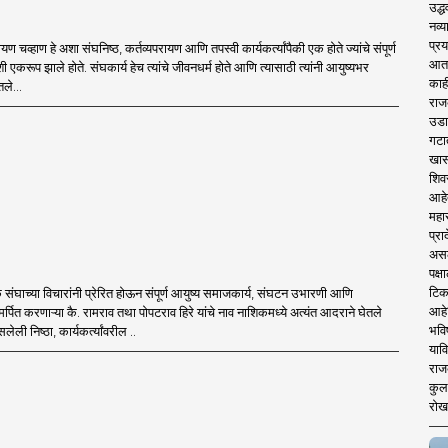
उद्ध
नव्य
प्रय
 चव्हाण हे अशा संघनिष्ठ, कर्तव्यपरायण आणि तपस्वी कार्यकर्त्यांपैकी एक होते ज्यांचे संपूर्ण
आता 
 एकरूप झाले होते. संघकार्य हेच त्यांचे जीवनधर्म होते आणि त्यासाठी त्यांनी आयुष्यभर
काही
ले...
राज
उडा
गटा
खास
शिव
आहे
महार
प्रा
असले
पक्
टिक
वक संघाच्या विचारांनी प्रेरित होऊन संपूर्ण आयुष्य समाजकार्य, संघटन उभारणी आणि
आहे
मर्पित करणाऱ्या कै. रामराव तथा पोपटराव हिरे यांचे नाव नाशिकमध्ये अत्यंत आदराने घेतले
भवि
लेली निष्ठा, कार्यकर्त्यांवरील ..
याव
राज
कुलक
रोख