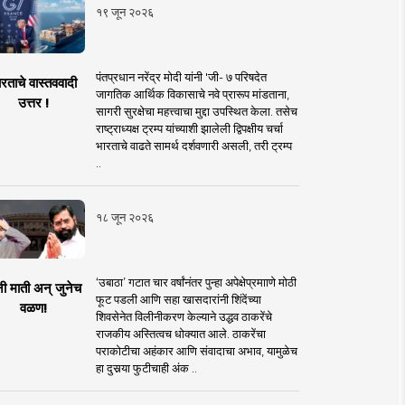
१९ जून २०२६
पंतप्रधान नरेंद्र मोदी यांनी 'जी- ७ परिषदेत
रताचे वास्तववादी
जागतिक आर्थिक विकासाचे नवे प्रारूप मांडताना,
उत्तर !
सागरी सुरक्षेचा महत्त्वाचा मुद्दा उपस्थित केला. तसेच
राष्ट्राध्यक्ष ट्रम्प यांच्याशी झालेली द्विपक्षीय चर्चा
भारताचे वाढते सामर्थ दर्शवणारी असली, तरी ट्रम्प
..
१८ जून २०२६
‘उबाठा’ गटात चार वर्षांनंतर पुन्हा अपेक्षेप्रमााणे मोठी
नी माती अन् जुनेच
फूट पडली आणि सहा खासदारांनी शिंदेंच्या
वळण!
शिवसेनेत विलीनीकरण केल्याने उद्धव ठाकरेंचे
राजकीय अस्तित्वच धोक्यात आले. ठाकरेंचा
पराकोटीचा अहंकार आणि संवादाचा अभाव, यामुळेच
हा दुसर्‍या फुटीचाही अंक ..