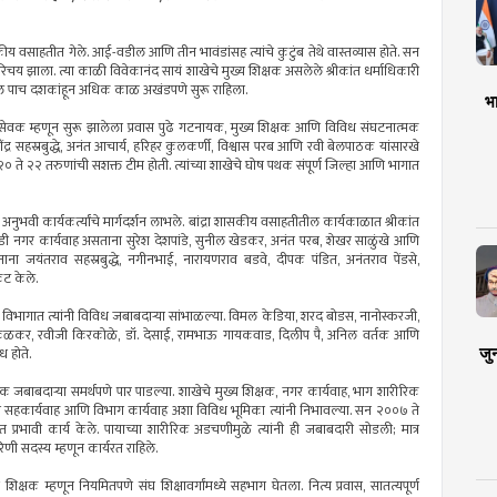
ीय वसाहतीत गेले. आई-वडील आणि तीन भावंडांसह त्यांचे कुटुंब तेथे वास्तव्यास होते. सन
रिचय झाला. त्या काळी विवेकानंद सायं शाखेचे मुख्य शिक्षक असलेले श्रीकांत धर्माधिकारी
 पुढील पाच दशकांहून अधिक काळ अखंडपणे सुरू राहिला.
भा
स्वयंसेवक म्हणून सुरू झालेला प्रवास पुढे गटनायक, मुख्य शिक्षक आणि विविध संघटनात्मक
वींद्र सहस्रबुद्धे, अनंत आचार्य, हरिहर कुलकर्णी, विश्वास परब आणि रवी बेलपाठक यांसारखे
ी २० ते २२ तरुणांची सशक्त टीम होती. त्यांच्या शाखेचे घोष पथक संपूर्ण जिल्हा आणि भागात
नुभवी कार्यकर्त्यांचे मार्गदर्शन लाभले. बांद्रा शासकीय वसाहतीतील कार्यकाळात श्रीकांत
ाडी नगर कार्यवाह असताना सुरेश देशपांडे, सुनील खेडकर, अनंत परब, शेखर साळुंखे आणि
ाना जयंतराव सहस्रबुद्धे, नगीनभाई, नारायणराव बडवे, दीपक पंडित, अनंतराव पेंडसे,
ट केले.
े पार्ले विभागात त्यांनी विविध जबाबदाऱ्या सांभाळल्या. विमल केडिया, शरद बोडस, नानोस्करजी,
राजू केळकर, रवीजी किरकोळे, डॉ. देसाई, रामभाऊ गायकवाड, दिलीप पै, अनिल वर्तक आणि
जु
ध होते.
ेक जबाबदाऱ्या समर्थपणे पार पाडल्या. शाखेचे मुख्य शिक्षक, नगर कार्यवाह, भाग शारीरिक
विभाग सहकार्यवाह आणि विभाग कार्यवाह अशा विविध भूमिका त्यांनी निभावल्या. सन २००७ ते
त प्रभावी कार्य केले. पायाच्या शारीरिक अडचणीमुळे त्यांनी ही जबाबदारी सोडली; मात्र
िणी सदस्य म्हणून कार्यरत राहिले.
ंनी शिक्षक म्हणून नियमितपणे संघ शिक्षावर्गांमध्ये सहभाग घेतला. नित्य प्रवास, सातत्यपूर्ण