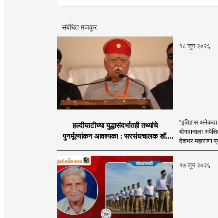
संबंधित मजकूर
१८ जून २०२६
"इतिहास अनेकदा सत
हल्दीघाटीच्या युद्धासंदर्भातही तथ्यांचे
योगदानाला अपेक्षि
पुनर्मूल्यांकन आवश्यक! : सरसंघचालक डॉ.
देशभर महाराणा प्र
मोहनजी भागवत
१७ जून २०२६