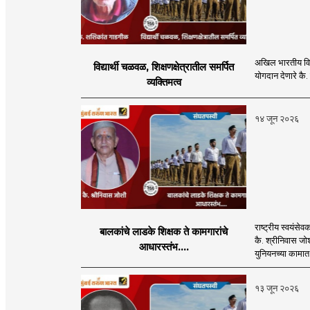
अखिल भारतीय विद्य
विद्यार्थी चळवळ, शिक्षणक्षेत्रातील समर्पित
योगदान देणारे कै
व्यक्तिमत्व
१४ जून २०२६
राष्ट्रीय स्वयंसे
बालकांचे लाडके शिक्षक ते कामगारांचे
कै. श्रीनिवास जो
आधारस्तंभ....
युनियनच्या कामात
१३ जून २०२६