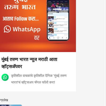
मुंबई तरुण भारत न्यूज मराठी आता
व्हॉट्सॲपवर
कृतिशील वाचकांचे कृतिशील दैनिक 'मुंबई तरुण
भारत'चं व्हॉट्सअप चॅनल फॉलो करा!
ग्रलेख