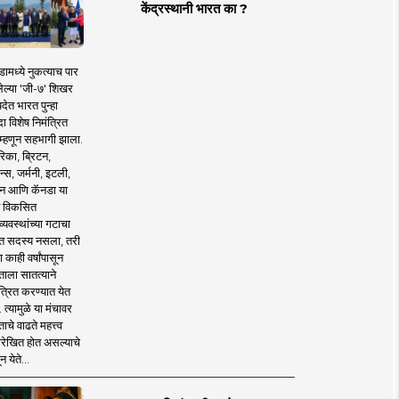
केंद्रस्थानी भारत का ?
ामध्ये नुकत्याच पार
ेल्या 'जी-७' शिखर
देत भारत पुन्हा
 विशेष निमंत्रित
 म्हणून सहभागी झाला.
िका, ब्रिटन,
न्स, जर्मनी, इटली,
न आणि कॅनडा या
 विकसित
व्यवस्थांच्या गटाचा
त सदस्य नसला, तरी
या काही वर्षांपासून
ताला सातत्याने
त्रित करण्यात येत
 त्यामुळे या मंचावर
ाचे वाढते महत्त्व
रेखित होत असल्याचे
न येते...