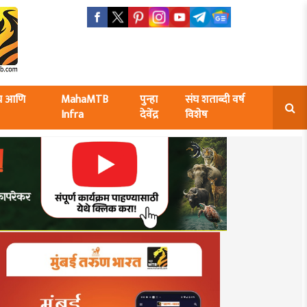
ंघ आणि
MahaMTB
पुन्हा
संघ शताब्दी वर्ष
Infra
देवेंद्र
विशेष