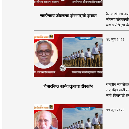
कै. काशीनाथ नारायण
समर्पणमय जीवनाचा प्रेरणादायी प्रवास
जीवनच संघकार्याशी
अखंड परिश्रम घेत
१६ जून २०२६
राष्ट्रीय स्वयंसे
विचारनिष्ठ कार्यकर्तृत्वाचा दीपस्तंभ
राष्ट्रहितासाठी स
जाते. विचारांशी अस
१५ जून २०२६