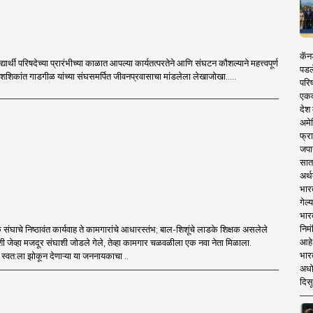
कॅनड
ार्थी परिषदेच्या प्रारंभीच्या काळात आपल्या कार्यतत्परतेने आणि संघटन कौशल्याने महत्त्वपूर्ण
पडल
. शशिकांत गाडगीळ यांच्या संघसमर्पित जीवनप्रवासाचा मांडलेला लेखाजोखा.....
परिष
एकदा
देश
अमेर
फ्रा
जपा
सात
अर्थ
भार
गेल्
भार
निमं
वक संघाचे निष्ठावंत कार्यवाह ते कामगारांचे आधारस्तंभ; बाल-शिशूंचे लाडके शिक्षक असलेले
आहे.
शी जेव्हा मजदूर संघाशी जोडले गेले, तेव्हा कामगार चळवळीला एक नवा नेता मिळाला.
भारत
 स्वत:ला झोकून देणाऱ्या या जननायकाचा ..
अधो
दिसू