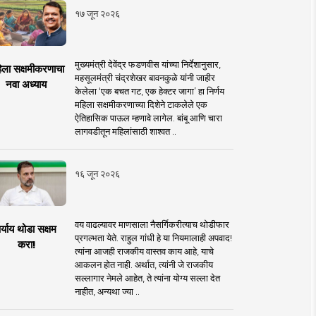
१७ जून २०२६
मुख्यमंत्री देवेंद्र फडणवीस यांच्या निर्देशानुसार,
िला सक्षमीकरणाचा
महसूलमंत्री चंद्रशेखर बावनकुळे यांनी जाहीर
नवा अध्याय
केलेला ‘एक बचत गट, एक हेक्टर जागा’ हा निर्णय
महिला सक्षमीकरणाच्या दिशेने टाकलेले एक
ऐतिहासिक पाऊल म्हणावे लागेल. बांबू आणि चारा
लागवडीतून महिलांसाठी शाश्वत ..
१६ जून २०२६
वय वाढल्यावर माणसाला नैसर्गिकरीत्याच थोडीफार
र्याय थोडा सक्षम
प्रगल्भता येते. राहुल गांधी हे या नियमालाही अपवाद!
करा!
त्यांना आजही राजकीय वास्तव काय आहे, याचे
आकलन होत नाही. अर्थात, त्यांनी जे राजकीय
सल्लागार नेमले आहेत, ते त्यांना योग्य सल्ला देत
नाहीत, अन्यथा ज्या ..