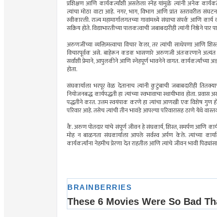
प्रशिक्षण आणि कार्यकर्त्यांशी असलेला स्नेह यांमुळे त्यांनी अनेक का
त्यांचा मोठा वाटा आहे. नगर, भाग, विभाग आणि प्रांत स्तरावरील संघटना
स्वीकारली. राज्य महामार्गालगतच्या गावांमध्ये संघाचा संपर्क आणि कार्य व
सक्रिय होते. विद्याभारतीच्या पालकत्वाची जबाबदारीही त्यांनी निष्ठेने पार प
अरुणजींच्या व्यक्तिमत्त्वाचा विचार केला, तर त्यांची साधेपणा आणि श
विचारपूर्वक असे. बाहेरून कडक भासणारे अरुणजी अंतःकरणाने अत्यंत 
सर्वांशी प्रेमाने, आपुलकीने आणि स्नेहपूर्ण भावनेने वागत. कार्यकर्त्यांच्
होता.
संघकार्याला भरपूर वेळ देतानाच त्यांनी कुटुंबाची जबाबदारीही तितक
नियोजनबद्ध कार्यपद्धती हा त्यांच्या स्वभावाचा स्थायीभाव होता. प्रवास 
पद्धतीने करत. उत्तम स्वयंपाक करणे हा त्यांचा आणखी एक विशेष गुण होता.
परिवार आहे. तसेच त्यांची तीन भावंडे आपल्या परिवारासह ठाणे येथे वास्त
कै. अरुण पोतदार यांचे संपूर्ण जीवन हे संघकार्य, शिस्त, समर्पण आणि कार्
मोह न बाळगता संघकार्याला आपले सर्वस्व अर्पण केले. त्यांच्या कार्यातू
कार्यकर्त्यांना नेहमीच प्रेरणा देत राहतील आणि त्यांचे जीवन भावी पिढ्या