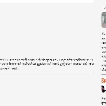
ज
संघक
अन् 
माध्
समा
जपण
आदर्
्तेच्या जवळ राहणाऱ्यांनी आपल्या दृष्टिकोनातून मांडला, त्यामुळे अनेक राष्ट्रीय नायकांच्या
'सम
त स्थान मिळाले नाही. हल्दीघाटीच्या युद्धासंदर्भातही तथ्यांचे पुनर्मूल्यांकन आवश्यक आहे. आज
आपट
ताप यांची जयंती ..
जीवन
शिव
ऐति