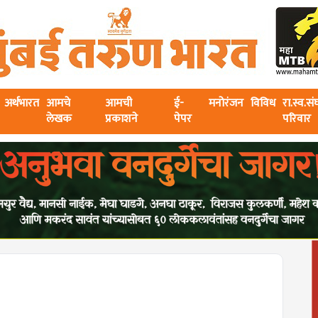
अर्थभारत
आमचे
आमची
ई-
मनोरंजन
विविध
रा.स्व.स
लेखक
प्रकाशने
पेपर
परिवार