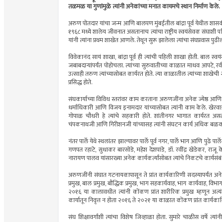
तळमळ या गुणांमुळे त्यांनी अनेकांच्या मनात कायमचे स्थान निर्माण केले.
अरुण पोतदार यांचा जन्म आणि बालपण मुंबईतील बांद्रा पूर्व येथील शासक
१९६८ मध्ये शालेय जीवनात असतानाच त्यांचा राष्ट्रीय स्वयंसेवक संघाशी प
यांनी त्यांना प्रथम शाखेत आणले. तेथून सुरू झालेला त्यांचा संघप्रवास
विवेकानंद सायं शाखा, बांद्रा पूर्व ही त्यांची पहिली शाखा होती. बाल 
जबाबदाऱ्यांपर्यंत पोहोचला. त्यांच्या सुरुवातीच्या काळात माधव आपटे, र
उत्साही तरुण त्यांच्यासोबत कार्यरत होते. त्या काळातील त्यांच्या शाखेच
प्रसिद्ध होते.
संघकार्याच्या विविध स्तरांवर काम करताना अरुणजींना अनेक ज्येष्ठ आणि अ
धर्माधिकारी आणि विजय इनामदार यांच्यासोबत त्यांनी काम केले. खेरव
गोपाळ चौधरी हे त्यांचे सहकारी होते. शांतीनगर भागात कार्यरत असत
चंपकनाथजी आणि गिरीशनजी यांच्यासह त्यांनी संघटन कार्य अधिक बळक
नंतर पार्ले येथे स्थलांतर झाल्यावर पार्ले पूर्व नगर, पार्ले भाग आणि पुढ
गणपत रहाटे, सुधाकर बारसोडे, महेश देशपांडे, डॉ. रवींद्र खेडेकर, 
नारायण पालव यांसारख्या अनेक कार्यकर्त्यांसोबत त्यांचे निकटचे कार्यसंबं
अरुणजींनी संघात गटनायकापासून ते प्रांत कार्यकारिणी सदस्यापर्यंत अन
प्रमुख, बाल प्रमुख, बौद्धिक प्रमुख, भाग सहकार्यवाह, भाग कार्यवाह, 
२०१६ या कालावधीत त्यांनी कोंकण प्रांत शारीरिक प्रमुख म्हणून अत्यं
कार्यातून निवृत्त न होता २०१६ ते २०२१ या काळात कोंकण प्रांत कार्यकार
संघ शिक्षावर्गांशी त्यांचा विशेष जिव्हाळा होता. सुमारे चाळीस वर्षे त्या