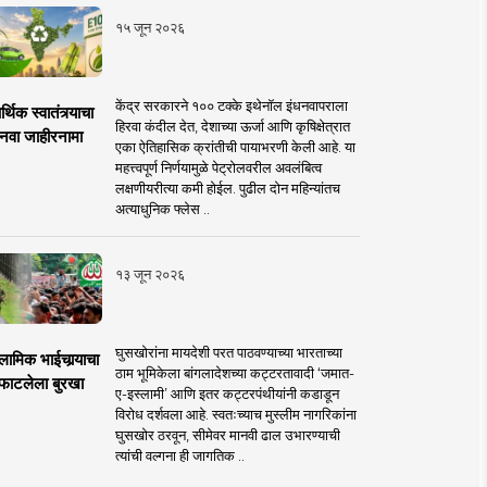
१५ जून २०२६
केंद्र सरकारने १०० टक्के इथेनॉल इंधनवापराला
्थिक स्वातंत्र्याचा
हिरवा कंदील देत, देशाच्या ऊर्जा आणि कृषिक्षेत्रात
नवा जाहीरनामा
एका ऐतिहासिक क्रांतीची पायाभरणी केली आहे. या
महत्त्वपूर्ण निर्णयामुळे पेट्रोलवरील अवलंबित्व
लक्षणीयरीत्या कमी होईल. पुढील दोन महिन्यांतच
अत्याधुनिक फ्लेस ..
१३ जून २०२६
घुसखोरांना मायदेशी परत पाठवण्याच्या भारताच्या
लामिक भाईचार्‍याचा
ठाम भूमिकेला बांगलादेशच्या कट्टरतावादी ‘जमात-
फाटलेला बुरखा
ए-इस्लामी’ आणि इतर कट्टरपंथीयांनी कडाडून
विरोध दर्शवला आहे. स्वतःच्याच मुस्लीम नागरिकांना
घुसखोर ठरवून, सीमेवर मानवी ढाल उभारण्याची
त्यांची वल्गना ही जागतिक ..