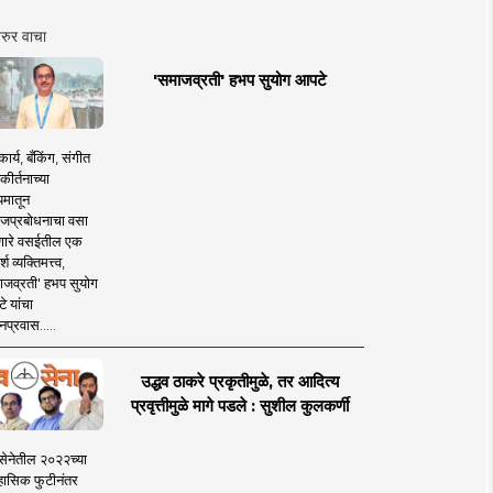
रुर वाचा
'समाजव्रती' हभप सुयोग आपटे
ार्य, बँकिंग, संगीत
कीर्तनाच्या
यमातून
जप्रबोधनाचा वसा
ारे वसईतील एक
श व्यक्तिमत्त्व,
ाजव्रती' हभप सुयोग
े यांचा
प्रवास.....
उद्धव ठाकरे प्रकृतीमुळे, तर आदित्य
प्रवृत्तीमुळे मागे पडले : सुशील कुलकर्णी
सेनेतील २०२२च्या
हासिक फुटीनंतर