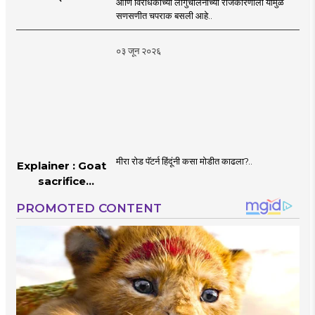
आणि विरोधकांच्या लांगुचालनाच्या राजकारणाला यामुळे
चपराक
सणसणीत चपराक बसली आहे..
०३ जून २०२६
मीरा रोड पॅटर्न हिंदूंनी कसा मोडीत काढला?..
Explainer : Goat
sacrifice
controversy in
Mumbai |
MahaMTB