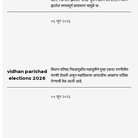
Cluster Society
झालेलं तणावपूर्ण वातावरण यामुळे या ..
Mira Road
०६ जून २०२६
विधान परिषद निवडणुकीत महायुतीने पुन्हा एकदा रणनीतीत
vidhan parishad
सरशी घेतली असून महाविकास आघाडीस अपक्षांना पाठिंबा
elections 2026
देण्याची वेळ आली आहे..
०५ जून २०२६