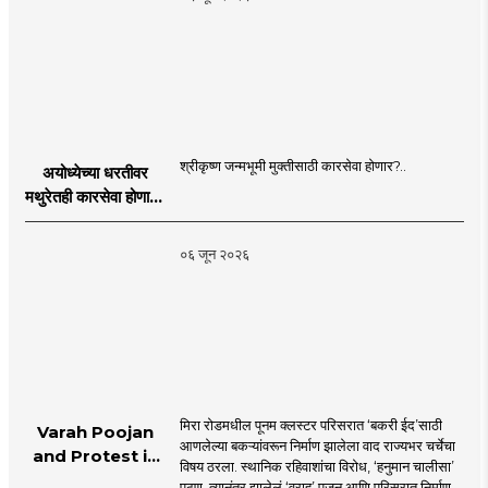
श्रीकृष्ण जन्मभूमी मुक्तीसाठी कारसेवा होणार?..
अयोध्येच्या धरतीवर
मथुरेतही कारसेवा होणार?
| Shri Krishna
Janmabhoomi |
०६ जून २०२६
MahaMTB
मिरा रोडमधील पूनम क्लस्टर परिसरात ‘बकरी ईद’साठी
Varah Poojan
आणलेल्या बकऱ्यांवरून निर्माण झालेला वाद राज्यभर चर्चेचा
and Protest in
विषय ठरला. स्थानिक रहिवाशांचा विरोध, ‘हनुमान चालीसा’
Poonam
पठण, त्यानंतर झालेलं ‘वराह’ पूजन आणि परिसरात निर्माण