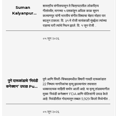
शास्त्रीय संगीतापासून ते चित्रपटातील लोकप्रिय
Suman
गीतांपर्यंत, मागच्या ५ दशकांहून अधिक काळ सुमन
Kalyanpur
कल्याणपुर यांनी भारतीय संगीत विश्वाचा चेहरा मोहरा पार
accorded state
बदलून टाकला. दि. ३१ मे रोजी सायंकाळी मुंबईला त्यांच्या
honours in
राहत्या घरी त्यांचे निधन झाले. दि. १ जून रोजी ..
mumbai |
MahaMTB
०५ जून २०२६
पुणे आणि पिंपरी-चिंचवडमधील विषारी गावठी दारूकांडात
पुणे दारूकांडाचे ‘भिवंडी
22 निष्पाप नागरिकांचा मृत्यू झाल्यानंतर तपासात
कनेक्शन’ उघड! Pune
धक्कादायक माहिती समोर आली आहे. या मृत्यू तांडवामागील
Liquor Tragedy
मुख्य 'भिवंडी कनेक्शन' FDA आणि पोलिसांनी उघड केले
आहे. भिवंडीतील गोदामातून तब्बल 5,929 किलो मिथेनॉल ..
०५ जून २०२६