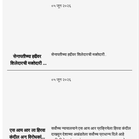
Publication
०५ जून २०२६
Programme in
Dahanu |
MahaMTB
सेनापतीच्या हद्दीवर शिलेदारची मक्तेदारी..
सेनापतीच्या हद्दीवर
शिलेदारची मक्तेदारी |
Sahyadri Tiger
Sheledar |
०५ जून २०२६
MahaMTB
सर्वोच्च न्यायालयाने एस आय आर प्रक्रियेला हिरवा कंदील
एस आय आर ला हिरवा
दाखवून देशाच्या अखंडतेला सर्वोच्च प्राधान्य दिले आहे
कंदील अन् विरोधकांना