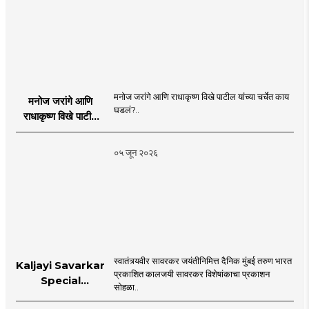
मनोज जरांगे आणि राधाकृष्ण विखे पाटील यांच्या चर्चेत काय
मनोज जरांगे आणि
घडलं?..
राधाकृष्ण विखे पाटील
यांच्या चर्चेत काय घडलं?
०५ जून २०२६
स्वातंत्र्यवीर सावरकर जयंतीनिमित्त दैनिक मुंबई तरुण भारत
Kaljayi Savarkar
प्रकाशित कालजयी सावरकर विशेषांकाचा प्रकाशन
Special
सोहळा..
supplement