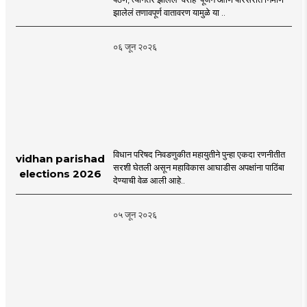
Cluster Society
झालेलं तणावपूर्ण वातावरण यामुळे या ..
Mira Road
०६ जून २०२६
विधान परिषद निवडणुकीत महायुतीने पुन्हा एकदा रणनीतीत
vidhan parishad
सरशी घेतली असून महाविकास आघाडीस अपक्षांना पाठिंबा
elections 2026
देण्याची वेळ आली आहे..
०५ जून २०२६