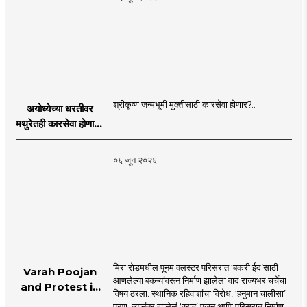
श्रीकृष्ण जन्मभूमी मुक्तीसाठी कारसेवा होणार?..
अयोध्येच्या धरतीवर
मथुरेतही कारसेवा होणार?
| Shri Krishna
Janmabhoomi |
०६ जून २०२६
MahaMTB
मिरा रोडमधील पूनम क्लस्टर परिसरात ‘बकरी ईद’साठी
Varah Poojan
आणलेल्या बकऱ्यांवरून निर्माण झालेला वाद राज्यभर चर्चेचा
and Protest in
विषय ठरला. स्थानिक रहिवाशांचा विरोध, ‘हनुमान चालीसा’
Poonam
पठण, त्यानंतर झालेलं ‘वराह’ पूजन आणि परिसरात निर्माण