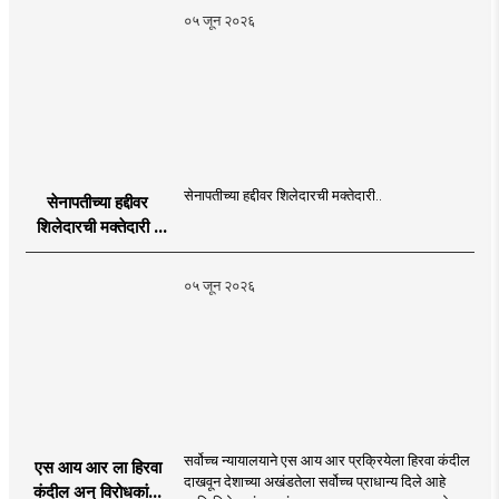
Publication
०५ जून २०२६
Programme in
Dahanu |
MahaMTB
सेनापतीच्या हद्दीवर शिलेदारची मक्तेदारी..
सेनापतीच्या हद्दीवर
शिलेदारची मक्तेदारी |
Sahyadri Tiger
Sheledar |
०५ जून २०२६
MahaMTB
सर्वोच्च न्यायालयाने एस आय आर प्रक्रियेला हिरवा कंदील
एस आय आर ला हिरवा
दाखवून देशाच्या अखंडतेला सर्वोच्च प्राधान्य दिले आहे
कंदील अन् विरोधकांना