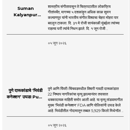
शास्त्रीय संगीतापासून ते चित्रपटातील लोकप्रिय
Suman
गीतांपर्यंत, मागच्या ५ दशकांहून अधिक काळ सुमन
Kalyanpur
कल्याणपुर यांनी भारतीय संगीत विश्वाचा चेहरा मोहरा पार
accorded state
बदलून टाकला. दि. ३१ मे रोजी सायंकाळी मुंबईला त्यांच्या
honours in
राहत्या घरी त्यांचे निधन झाले. दि. १ जून रोजी ..
mumbai |
MahaMTB
०५ जून २०२६
पुणे आणि पिंपरी-चिंचवडमधील विषारी गावठी दारूकांडात
पुणे दारूकांडाचे ‘भिवंडी
22 निष्पाप नागरिकांचा मृत्यू झाल्यानंतर तपासात
कनेक्शन’ उघड! Pune
धक्कादायक माहिती समोर आली आहे. या मृत्यू तांडवामागील
Liquor Tragedy
मुख्य 'भिवंडी कनेक्शन' FDA आणि पोलिसांनी उघड केले
आहे. भिवंडीतील गोदामातून तब्बल 5,929 किलो मिथेनॉल ..
०५ जून २०२६