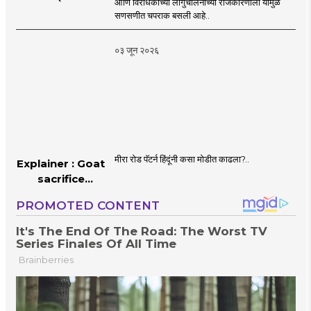
आणि विरोधकांच्या लांगुचालनाच्या राजकारणाला यामुळे
चपराक
सणसणीत चपराक बसली आहे..
०३ जून २०२६
मीरा रोड पॅटर्न हिंदूंनी कसा मोडीत काढला?..
Explainer : Goat
sacrifice
controversy in
Mumbai |
MahaMTB