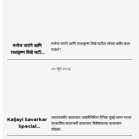
मनोज जरांगे आणि राधाकृष्ण विखे पाटील यांच्या चर्चेत काय
मनोज जरांगे आणि
घडलं?..
राधाकृष्ण विखे पाटील
यांच्या चर्चेत काय घडलं?
०५ जून २०२६
स्वातंत्र्यवीर सावरकर जयंतीनिमित्त दैनिक मुंबई तरुण भारत
Kaljayi Savarkar
प्रकाशित कालजयी सावरकर विशेषांकाचा प्रकाशन
Special
सोहळा..
supplement