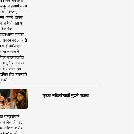
 विशेष निमंत्रित
 म्हणून सहभागी झाला.
िका, ब्रिटन,
न्स, जर्मनी, इटली,
न आणि कॅनडा या
 विकसित
व्यवस्थांच्या गटाचा
त सदस्य नसला, तरी
या काही वर्षांपासून
ताला सातत्याने
त्रित करण्यात येत
 त्यामुळे या मंचावर
ाचे वाढते महत्त्व
रेखित होत असल्याचे
न येते...
'एकल महिलां'साठी पुढचे पाऊल
क्त राष्ट्रसंघाने
ित केलेला दि. २३
हा 'आंतरराष्ट्रीय
ा दिन' संपूर्ण