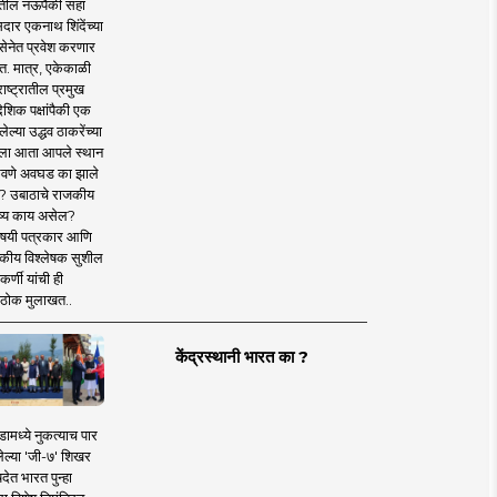
तील नऊपैकी सहा
दार एकनाथ शिंदेंच्या
सेनेत प्रवेश करणार
त. मात्र, एकेकाळी
ाष्ट्रातील प्रमुख
देशिक पक्षांपैकी एक
ल्या उद्धव ठाकरेंच्या
षाला आता आपले स्थान
वणे अवघड का झाले
? उबाठाचे राजकीय
ष्य काय असेल?
िषयी पत्रकार आणि
कीय विश्लेषक सुशील
र्णी यांची ही
ठोक मुलाखत..
केंद्रस्थानी भारत का ?
ामध्ये नुकत्याच पार
ेल्या 'जी-७' शिखर
देत भारत पुन्हा