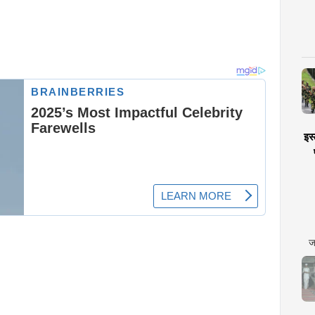
इस्
ज