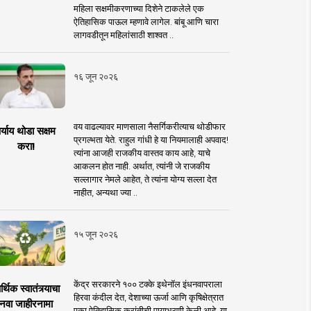
महिला सक्षमीकरणाच्या दिशेने टाकलेले एक
ऐतिहासिक पाऊल म्हणावे लागेल. बांबू आणि चारा
लागवडीतून महिलांसाठी शाश्वत ..
१६ जून २०२६
वय वाढल्यावर माणसाला नैसर्गिकरीत्याच थोडीफार
र्याय थोडा सक्षम
प्रगल्भता येते. राहुल गांधी हे या नियमालाही अपवाद!
करा!
त्यांना आजही राजकीय वास्तव काय आहे, याचे
आकलन होत नाही. अर्थात, त्यांनी जे राजकीय
सल्लागार नेमले आहेत, ते त्यांना योग्य सल्ला देत
नाहीत, अन्यथा ज्या ..
१५ जून २०२६
केंद्र सरकारने १०० टक्के इथेनॉल इंधनवापराला
्थिक स्वातंत्र्याचा
हिरवा कंदील देत, देशाच्या ऊर्जा आणि कृषिक्षेत्रात
नवा जाहीरनामा
एका ऐतिहासिक क्रांतीची पायाभरणी केली आहे. या