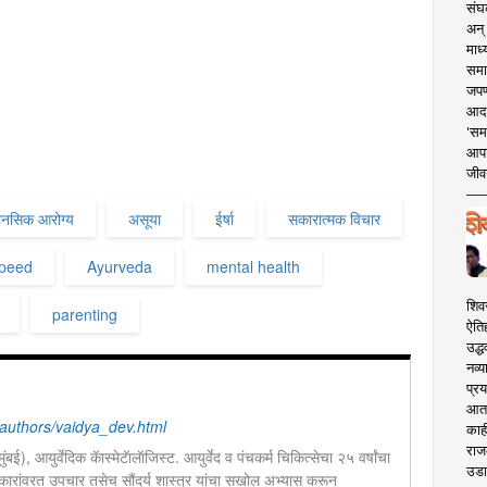
संघक
अन् 
माध्
समा
जपण
आदर्
'सम
आपट
जीवन
ानसिक आरोग्य
असूया
ईर्षा
सकारात्मक विचार
speed
Ayurveda
mental health
शिव
parenting
ऐति
उद्ध
नव्य
प्रय
आता 
authors/vaidya_dev.html
काही
राज
, मुंबई), आयुर्वेदिक कॅास्मेटॅालॅाजिस्ट. आयुर्वेद व पंचकर्म चिकित्सेचा २५ वर्षांचा
उडा
ंदर्य शास्त्र यांचा सखोल अभ्यास करून