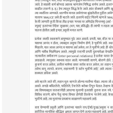
जेव्हा उफाळून येतो, तेव्हा सदसद्विवेकबुद्धीने सांगितलेले नियम ढाब
जाते. हे साहसी कर्म बरेचदा अशस्त्र म्हणजेच निषिद्ध कर्मच असते. इत
वाळीत टाकणे इ. इ.) हेच त्यातून सिद्ध केले जाते. शांत डोक्याने आणि खु
त्या व्यक्तीला जाणवते. धारणीय मानस आवेगांच्या श्रृंखलेतील पुढील आवेग 
यालाच 'MALICE' असे ही म्हटले जाते. इतरांचे वाईट चिंतणे म्हणजे 'MAL
केली जाणारी कृती किंवा तीव्र इच्छा ‌‘मनसा पर अभिद्रोह चिन्तनम्‌| (अर्थ
स्पृहा|‌’ इतरांच्या ऐहिक सुखावर, (धन, यश, प्रसिद्धी) ही त्यांची न राह
यातना होतील अशी इच्छा, प्रवृत्ती मनात धरणे.
प्रत्येक व्यक्ती स्वकष्टाने आयुष्यात पुढे जात असतो. प्रगती, यश, कीत या स
यशाचा आनंद न होता, त्याबद्दल असुया निर्माण होणे, हे चुकीचे आहे. स्व
मिळाले, यात जास्त आनंद व यशाचा अर्थ असेल, तर ते चुकीचे आहे. ही धोक्याच
आणि नशीब भिन्नभिन्नच असते. त्यामुळे एकाची प्रगती दुसऱ्यापेक्षा वेग
नात्यातील समीकरण (inter-personal relations) हे प्रत्येक घरात वेगव
आढळतो. त्यानुसार स्वभाव घडत जातो. माणसांशी वागणे, बोलणे होते.
कुकर्म करत असेल, अलील भाषेचा वापर सर्रास करत असेल, तर लहान मुलां
तसेच वागू लागते. कारण, लहानपणी ‌‘हे वर्तन चुकीचे आहे,‌’ असे त्याला क
शक्यता अधिक असते.
असे म्हटले जाते की, लहान मूल म्हणजे ओल्या मातीचा गोळा. त्याला जो
असते. सगळे बघितलेले, पाहिलेले, ऐकलेले बरोबर टिपून घेतात. तेव्ह
त्या विषयाबद्दल पालकांनीही आपल्या मुलाची इतरांशी तुलना करू नये. फक
विविध कारणे, बरेच पैलू यांचा विचार होणेही तितकेच गरजेचे आहे. केवळ प
चुकीचे आहे. त्या मुलांच्या प्रयत्नांना वाखाणणे महत्त्वाचे आहे.
कष्ट घेण्याची प्रवृत्ती आणि इतरांच्या यशाने राग/ईर्षा/दुःख/असुया न व
शारीरिक-मानसिक-बौद्धिक क्षमता जाणून घेणे अत्यंत महत्त्वाचे आहे. आधीच्