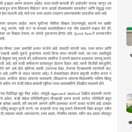
चखोरी इ.बद्दल आपण वाचतच आहोत. याला प्रगती म्हणावी की अधोगती? पालक म्हणून त्या
? अशा मोठ्यांकडून काय शिकवण मिळेल? काय आदर्श डोळ्यांसमोर घडवतोय? आणि तेसुद्धा एका
 अधोगती होत चालली आहे, याचे एक उत्तम ज्वलंत उदाहरण आपल्यासमोर उघडकीस आले आहे.
पण वाचतच आहोत. त्यांना चुकीच्या गोष्टीवर विश्वास ठेवल्यामुळे, स्वतःचे मन खंबीर
 वाटू लागले; नाही का? या सगळ्या घडामोडींवरून एक गोष्ट प्रखरतेने लक्षात येते की,
्यावर जर विश्वास ठेवला, तर आपले नुकसानच होणार आहे. ‌’Quick fixes'ने अल्पकालीन
आहे.
चार-विचार उत्तम असणेही अत्यंत गरजेचे आहे. यासाठी चांगली साथ, उत्तम वाचन आणि
 एखादी व्यक्ती चुकते, कुमार्गाला लागते किंवा संगत चांगली नसते, त्या एका व्यक्तीमुळे
प
 बेसुमार वागू लागले की, वडीलधाऱ्या व्यक्तींना ते वागणे बघताना हतबलता जाणवू लागते.
ली आहे, असे काही समीकरण घराघरांतून होताना दिसत आहे. त्यांनी कितीही समजुतीने,
ेले वारे‌’ असे होते. झोपेच्या सवयी, उठायच्या वेळा, रोजच्या दिनक्रमाची लागलेली वाट,
 आला आहे (आणि तो वाढत चालला आहे,) ते डोळ्यांदेखत होताना बघूनही काहीच करता न
 अगतिक होतात. आपल्या नातवंडांचे, (शिक्षकांना आपल्या विद्यार्थ्यांचे) भविष्य बिघडू
 आहेच; पण काही वेळेस बघ्याची भूमिका फक्त अवलंबविणे, हेदेखील महत्त्वाचे होते.
्या पिढीपेक्षा खूप भिन्न आहेत. त्यामुळे Approach Method देखील बदलावी लागते.
असेल, काही वेळेस परिस्थितीनुरूप मौनव्रतही धारण करावे लागेल. परिस्थिती बघून
ली गोष्ट बरोबर असली, तरी समजणे जाणणे आणि आत्मसात करणे अत्यंत गरजेचे आहे. हतबल
ंद्रबिंदू बदलून कृती करणे, त्या काळाची गरज असू शकते. विचारांची दिशा बदलून नवीन
्रकृती, स्वास्थ्य जपावे. ध्यानधारणा, उत्तम आहार, नियमित व्यायाम, नवीन छंद-आवड जोपासून
आर