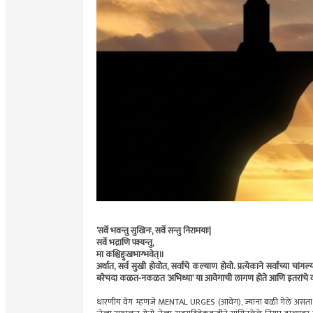
‘सर्वे भवन्तु सुखिनः, सर्वे सन्तु निरामयाः|
सर्वे भद्राणि पश्यन्तु,
मा कश्चिद्दुःखभाग्भवेत्‌‍॥
अर्थात, सर्व सुखी होवोत, सर्वांचे कल्याण होवो. प्रत्येकाने सर्वांच्या 
बरेचदा कळत-नकळत ‌‘अभिध्या‌’ या आवेगाची लागण होते आणि इतरांचे वाईट 
धारणीय वेग म्हणजे MENTAL URGES (आवेग), ज्यांना बळी गेले असता त्