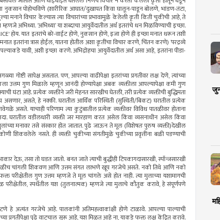
्यावर बसविले जातात आणि घाईघाईत घेतलेले निर्णय विचार न करता केलेली कृती हातून घडून
रांना नुकसान पोहोचविणे (शारीरिक आघात/दुखापत किंवा घालून-पाडून बोलणे, भांडण-तंटा,
ल्या मनाने विचार केल्यास त्या विचारांच्या प्रभावामुळे केलेली कृती किती चुकीची आहे, ते
म्हणजे अभिध्या. ‌‘अभिध्या‌’ या शब्दाचा आयुर्वेदातील अर्थ इतरांचे धन मिळविण्याची इच्छा.
ICE' होय. यात इतरांचे बरे-वाईट होणे, नुकसान होणे, इजा होणे ही इच्छा मनात धरून तशी
 - मनात इतरांना त्रास होईल, यातना होतील अशा कृतींचा विचार करणे, चिंतन करणे) ‌‘परद्रव्ये
ता आपल्याकडे यावी, अशी इच्छा करणे. अभिद्रोहचा आयुर्वेदातील अर्थ असा आहे, इतरांना पीडा-
गळ्या गोष्टी सापेक्ष असतात. पण, आपल्या वाढीपेक्षा इतरांच्या प्रगतीवर लक्ष देणे, त्यांच्या
तःला उत्तम गुण मिळाले म्हणून आनंदी होण्यापेक्षा अबक व्यक्तीला आपल्यापेक्षा कमी गुण
जु
ी घंटा आहे. प्रत्येक व्यक्तीने जरी मेहनत सारखीच घेतली, तरी प्रत्येक व्यक्तीची बुद्धिमता
ळीच असणार, असते, हे नक्की. घरातील आर्थिक परिस्थिती (सुस्थिती/बिकट) घरातील प्रत्येक
ेगळे असते. याचाही परिणाम त्या कुटुंबातील प्रत्येक व्यक्तीवर विविध पातळीवर होताना
 उदा. घरातील वडीलधारी व्यक्ती जर मारहाण करत असेल किंवा व्यसनाधीन असेल किंवा
च्या मनावर तसे संस्कार होत जातात. पुढे जाऊन ते मूल (विशेषतः पुरुष व्यक्ती)देखील
ोणी शिकवलेले नसते. ही व्यक्ती चुकीच्या संगतीमुळे चुकीच्या प्रवृत्तींना बळी पडण्याची
 आकार देऊ, तसा तो घडत जातो. बनत जाते त्याची बुद्धीही टिपकागदासारखी, स्पॉन्जसारखी
ाच वेळीच चांगली शिकवण आणि उत्तम संगत लाभणे खूप गरजेचे असते. नको तिथे आणि नको
्त परीक्षेतील गुण उत्तम म्हणजे ते मूल चांगले असे होत नाही. त्या मुलाच्या यशामागची
रीक्षेतील, स्पर्धेतील यश (तुलनात्मक) म्हणजे त्या मुलाचे कौतुक करावे, हे संपूर्णपणे
मह
ाटणे हे अत्यंत गरजेचे आहे. पालकांनी अतिमहत्त्वाकांक्षी होणे टाळावे. आपल्या पाल्याची
या प्रगतीपेक्षा पुढे वाटचाल सुरू आहे, यश मिळत आहे ना, याकडे फक्त लक्ष केंद्रित करावे.