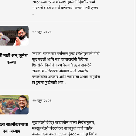
राष्ट्राध्यक्ष ट्रम्प यांच्याशी झालेली द्विपक्षीय चर्चा
भारताचे वाढते सामर्थ दर्शवणारी असली, तरी ट्रम्प
..
१८ जून २०२६
‘उबाठा’ गटात चार वर्षांनंतर पुन्हा अपेक्षेप्रमााणे मोठी
नी माती अन् जुनेच
फूट पडली आणि सहा खासदारांनी शिंदेंच्या
वळण!
शिवसेनेत विलीनीकरण केल्याने उद्धव ठाकरेंचे
राजकीय अस्तित्वच धोक्यात आले. ठाकरेंचा
पराकोटीचा अहंकार आणि संवादाचा अभाव, यामुळेच
हा दुसर्‍या फुटीचाही अंक ..
१७ जून २०२६
मुख्यमंत्री देवेंद्र फडणवीस यांच्या निर्देशानुसार,
िला सक्षमीकरणाचा
महसूलमंत्री चंद्रशेखर बावनकुळे यांनी जाहीर
नवा अध्याय
केलेला ‘एक बचत गट, एक हेक्टर जागा’ हा निर्णय