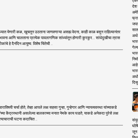
एकदा
देश
अमेर
फ्रा
जपा
सात
्यात येणारी कळ, खुचतून उठताना जाणवणाऱ्या असह्य वेदना, काही काळ बसून राहिल्यानंतर
अर्थ
वना आणि चालताना प्रत्येक पावलागणिक सांध्यांतून होणारी कुरकुर... सांधेदुखीचा त्रास
भार
ंचे हे दैनंदिन आयुष्य. विशेष चिंतेची ..
गेल्
भार
निमं
आहे.
भारत
अधो
दिसू
राविषयी चर्चा होते, तेव्हा आपले लक्ष सहसा गुन्हा, गुन्हेगार आणि न्यायव्यवस्था यांच्याकडे
र्वांच्या केंद्रस्थानी असलेल्या बालकाच्या मनात नेमके काय घडते, याकडे अनेकदा पुरेसे लक्ष
त्याचाराची घटना कदाचित ..
संयु
घोष
जून 
विधव