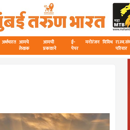
अर्थभारत
आमचे
आमची
ई-
मनोरंजन
विविध
रा.स्व.स
लेखक
प्रकाशने
पेपर
परिवार