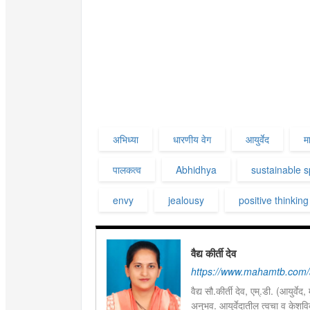
अभिध्या
धारणीय वेग
आयुर्वेद
म
पालकत्व
Abhidhya
sustainable 
envy
jealousy
positive thinking
वैद्य कीर्ती देव
https://www.mahamtb.com/
वैद्य सौ.कीर्ती देव, एम्.डी. (आयुर्वेद
अनुभव. आयुर्वेदातील त्वचा व केशविकारांवरत उपचार तसेच सौ