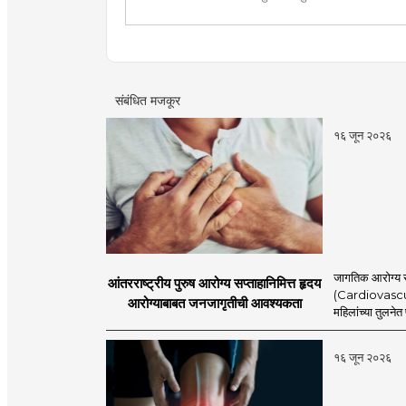
“आयुर्वेदिक कॅास्मेटॅालॅाजी” ही संकल्पना विकसित केली. गेली पंधरा वर्ष त्वचा व केश विकारांवर 
आयुर्वेदिक पध्दतीने उपचार करीत आ
आयुर्वेद व सौंदर्य शास्त्राच्या प्रस
संबंधित मजकूर
१६ जून २०२६
जागतिक आरोग्य स
आंतरराष्ट्रीय पुरुष आरोग्य सप्ताहानिमित्त हृदय
(Cardiovascular
आरोग्याबाबत जनजागृतीची आवश्यकता
महिलांच्या तुलने
१६ जून २०२६