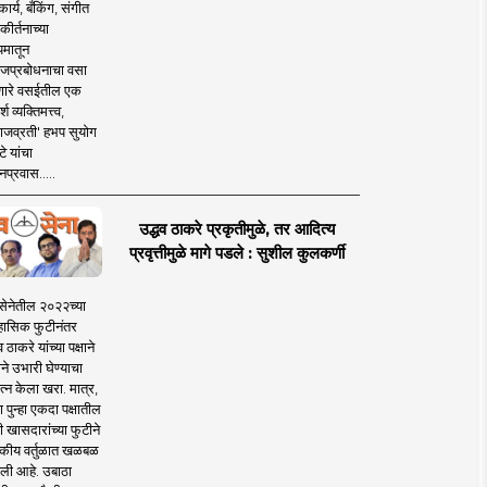
ार्य, बँकिंग, संगीत
कीर्तनाच्या
यमातून
जप्रबोधनाचा वसा
ारे वसईतील एक
श व्यक्तिमत्त्व,
ाजव्रती' हभप सुयोग
े यांचा
प्रवास.....
उद्धव ठाकरे प्रकृतीमुळे, तर आदित्य
प्रवृत्तीमुळे मागे पडले : सुशील कुलकर्णी
सेनेतील २०२२च्या
हासिक फुटीनंतर
व ठाकरे यांच्या पक्षाने
ाने उभारी घेण्याचा
त्न केला खरा. मात्र,
पुन्हा एकदा पक्षातील
 खासदारांच्या फुटीने
कीय वर्तुळात खळबळ
ली आहे. उबाठा