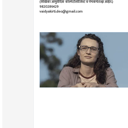
(लेखिका आयुर्वेदिक कॉस्मेटोलॉजिस्ट व पंचकर्मतज्ज्ञ आहेत.)
9820286429
vaidyakirti.deo@gmail.com