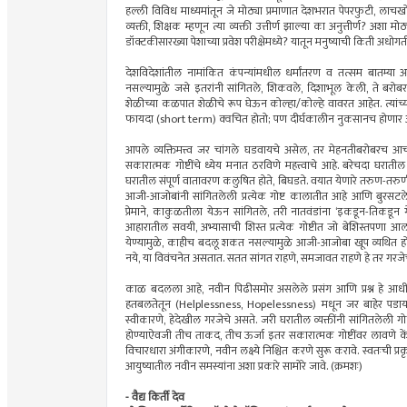
हल्ली विविध माध्यमांतून जे मोठ्या प्रमाणात देशभरात पेपरफुटी, ला
व्यक्ती, शिक्षक म्हणून त्या व्यक्ती उत्तीर्ण झाल्या का अनुत्तीर्ण
डॉक्टकीसारख्या पेशाच्या प्रवेश परीक्षेमध्ये? यातून मनुष्याची किती
देशविदेशांतील नामांकित कंपन्यांमधील धर्मांतरण व तत्सम बातम्या आ
नसल्यामुळे जसे इतरांनी सांगितले, शिकवले, दिशाभूल केली, ते बरोबर
शेळीच्या कळपात शेळीचे रूप घेऊन कोल्हा/कोल्हे वावरत आहेत. त्यांच
फायदा (short term) क्वचित होतो; पण दीर्घकालीन नुकसानच होणार 
आपले व्यक्तिमत्त्व जर चांगले घडवायचे असेल, तर मेहनतीबरोबरच आ
सकारात्मक गोष्टींचे ध्येय मनात ठरविणे महत्त्वाचे आहे. बरेचदा घरातील
घरातील संपूर्ण वातावरण कलुषित होते, बिघडते. वयात येणारे तरुण-तरुणी
आजी-आजोबांनी सांगितलेली प्रत्येक गोष्ट कालातीत आहे आणि बुरसटले
प्रेमाने, काकुळतीला येऊन सांगितले, तरी नातवंडांना ‌‘इकडून-तिकडून ग
आहारातील सवयी, अभ्यासाची शिस्त प्रत्येक गोष्टीत जो बेशिस्तपणा
येण्यामुळे, काहीच बदलू शकत नसल्यामुळे आजी-आजोबा खूप व्यथित होतात,
नये, या विवंचनेत असतात. सतत सांगत राहणे, समजावत राहणे हे तर गरजेचे
काळ बदलला आहे, नवीन पिढीसमोर असलेले प्रसंग आणि प्रश्न हे आधीच
हतबलतेतून (Helplessness, Hopelessness) मधून जर बाहेर पडायचे 
स्वीकारणे, हेदेखील गरजेचे असते. जरी घरातील व्यक्तींनी सांगितले
होण्याऐवजी तीच ताकद, तीच ऊर्जा इतर सकारात्मक गोष्टींवर लावणे के
विचारधारा अंगीकारणे, नवीन लक्ष्ये निश्चित करणे सुरू करावे. स्वतःची प
आयुष्यातील नवीन समस्यांना अशा प्रकारे सामोरे जावे. (क्रमशः)
- वैद्य किर्ती देव