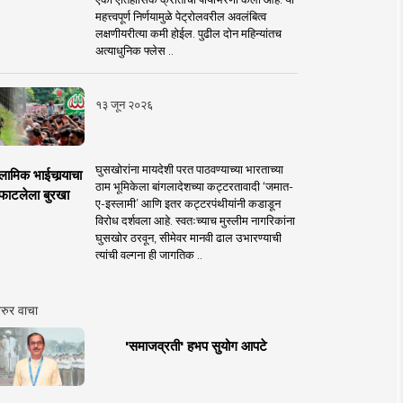
महत्त्वपूर्ण निर्णयामुळे पेट्रोलवरील अवलंबित्व
लक्षणीयरीत्या कमी होईल. पुढील दोन महिन्यांतच
अत्याधुनिक फ्लेस ..
१३ जून २०२६
घुसखोरांना मायदेशी परत पाठवण्याच्या भारताच्या
लामिक भाईचार्‍याचा
ठाम भूमिकेला बांगलादेशच्या कट्टरतावादी ‘जमात-
फाटलेला बुरखा
ए-इस्लामी’ आणि इतर कट्टरपंथीयांनी कडाडून
विरोध दर्शवला आहे. स्वतःच्याच मुस्लीम नागरिकांना
घुसखोर ठरवून, सीमेवर मानवी ढाल उभारण्याची
त्यांची वल्गना ही जागतिक ..
रुर वाचा
'समाजव्रती' हभप सुयोग आपटे