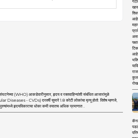
गटा
संपूर्णपणे
खास
हेत.
शिव
ारार्थ राष्ट्रीय स्तरावर अनेक शोधनिबंध व लेख प्रसिध्द.
आहे
महार
प्रा
असले
पक्
टिक
आहे
भवि
याव
राज
कुलक
रोख
ंघटनेच्या (WHO) आकडेवारीनुसार, हृदय व रक्तवाहिन्यांशी संबंधित आजारांमुळे
 Diseases - CVDs) दरवर्षी सुमारे 1.8 कोटी लोकांचा मृत्यू होतो. विशेष म्हणजे,
त पुरुषांमध्ये हृदयविकाराचा धोका कमी वयातच अधिक प्रमाणात ..
कॅनड
पडल
परिष