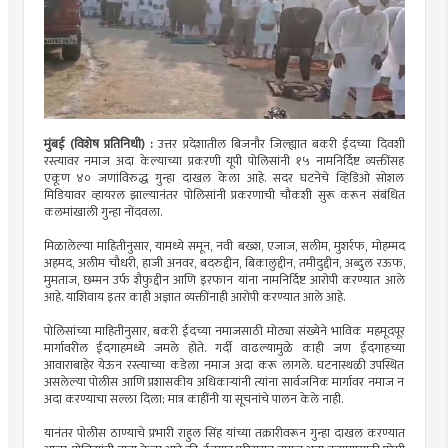
मुंबई (विशेष प्रतिनिधी) :
उत्तर प्रदेशातील बिजनौर जिल्ह्यात बकरी ईदच्या दिवशी
रस्त्यावर नमाज अदा केल्याच्या प्रकरणी यूपी पोलिसांनी १५ नामनिर्दिष्ट व्यक्तींसह
एकूण ४० जणांविरुद्ध गुन्हा दाखल केला आहे. सदर घटनेचे व्हिडिओ सोशल
मिडियावर व्हायरल झाल्यानंतर पोलिसांनी प्रकरणाची चौकशी सुरू करून संबंधित
कलमांखाली गुन्हा नोंदवला.
मिळालेल्या माहितीनुसार, यामध्ये समून, नवी बख्श, एजाज, सलीम, मुशर्रफ, मोहम्मद
अहमद, अलीम चौधरी, हाजी अनवर, बदरुद्दीन, बिकालुद्दीन, तमीदुद्दीन, अब्दुल रऊफ,
मुमताज, छम्मन उर्फ शैफुद्दीन आणि इरफान यांना नामनिर्दिष्ट आरोपी करण्यात आले
आहे. याशिवाय इतर काही अज्ञात व्यक्तींनाही आरोपी करण्यात आले आहे.
पोलिसांच्या माहितीनुसार, बकरी ईदच्या नमाजसाठी मोठ्या संख्येने भाविक महमूदपूर
मार्गावरील ईदगाहमध्ये जमले होते. गर्दी वाढल्यामुळे काही जण ईदगाहच्या
आवाराबाहेर येऊन रस्त्याच्या कडेला नमाज अदा करू लागले. घटनास्थळी उपस्थित
असलेल्या पोलीस आणि प्रशासकीय अधिकाऱ्यांनी त्यांना सार्वजनिक मार्गावर नमाज न
अदा करण्याचा सल्ला दिला; मात्र काहींनी या सूचनांचे पालन केले नाही.
यानंतर पोलीस ठाण्याचे प्रभारी राहुल सिंह यांच्या तक्रारीवरून गुन्हा दाखल करण्यात