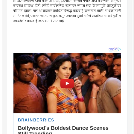
आला. पोलिसांनी दावा केला आहे की, ईदगाह परिसरात नमाज अदा करण्यासाठी पुरेशी
व्यवस्था उपलब्ध होती. तरीही सार्वजनिक रस्त्यावर नमाज अदा केल्यामुळे वाहतुकीवर
परिणाम झाला. याच आधारावर संबंधितांविरुद्ध कारवाई करण्यात आली. अधिकाऱ्यांनी
सांगितले की, प्रकरणाचा तपास सुरू असून उपलब्ध पुरावे आणि साक्षींच्या आधारे पुढील
कायदेशीर कारवाई करण्यात येणार आहे.