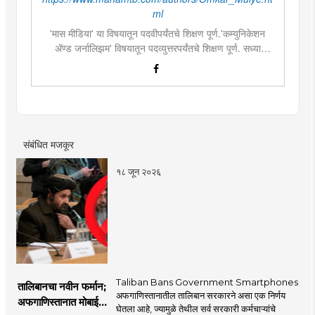
ml
'मास मीडिया' या विषयातून पदवीपर्यंतचे शिक्षण पूर्ण.'कम्युनिकेशन
ॲण्ड जर्नालिझम' विषयातून पदव्युत्तरपर्यंतचे शिक्षण पूर्ण. सध्या
दै.'मुंबई तरुण भारत'मध्ये वेब उपसंपादक म्हणून कार्यरत. लिखाण,
संगीत, वाचन, फोटोग्राफी, इ.ची आवड.लिवोग्राफी भाषाशैलीत विशेष
प्रावीण्य.बालपणापासून रा.स्व.संघाचा स्वयंसेवक
संबंधित मजकूर
१८ जून २०२६
Taliban Bans Government Smartphones
तालिबानचा नवीन फर्मान;
अफगाणिस्तानातील तालिबान सरकारने असा एक निर्णय
अफगाणिस्तानात मोबाईल
घेतला आहे, ज्यामुळे तेथील सर्व सरकारी कर्मचाऱ्यांचे