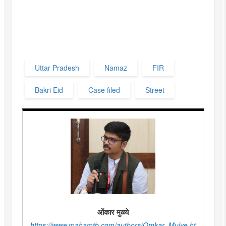
Uttar Pradesh
Namaz
FIR
Bakri Eid
Case filed
Street
ओंकार मुळ्ये
https://www.mahamtb.com/authors/Omkar_Mulye.ht