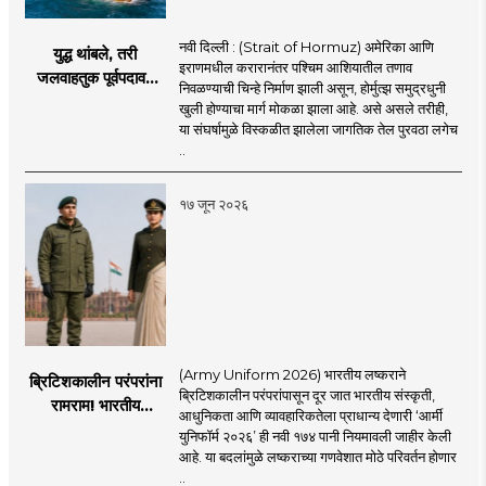
नवी दिल्ली : (Strait of Hormuz) अमेरिका आणि
युद्ध थांबले, तरी
इराणमधील करारानंतर पश्चिम आशियातील तणाव
जलवाहतुक पूर्वपदावर
निवळण्याची चिन्हे निर्माण झाली असून, होर्मुत्झ समुद्रधुनी
येण्यास होणार विलंब;
खुली होण्याचा मार्ग मोकळा झाला आहे. असे असले तरीही,
अडकलेल्या जहाजांना
या संघर्षामुळे विस्कळीत झालेला जागतिक तेल पुरवठा लगेच
कराराच्या शाश्वततेची
..
चिंता.
१७ जून २०२६
(Army Uniform 2026) भारतीय लष्कराने
ब्रिटिशकालीन परंपरांना
ब्रिटिशकालीन परंपरांपासून दूर जात भारतीय संस्कृती,
रामराम! भारतीय
आधुनिकता आणि व्यावहारिकतेला प्राधान्य देणारी ‘आर्मी
लष्कराची नवी ‘आर्मी
युनिफॉर्म २०२६’ ही नवी १७४ पानी नियमावली जाहीर केली
युनिफॉर्म २०२६’
आहे. या बदलांमुळे लष्कराच्या गणवेशात मोठे परिवर्तन होणार
नियमावली लागू
..