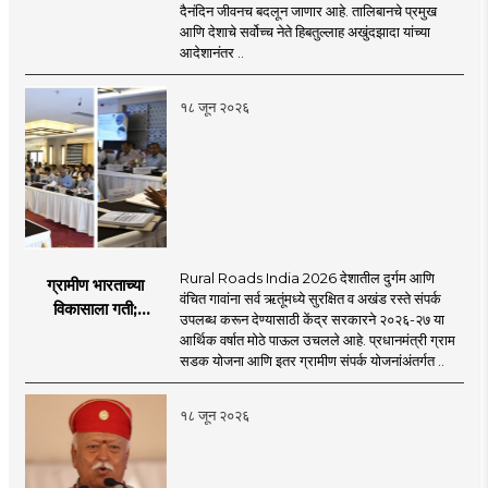
बॅन
दैनंदिन जीवनच बदलून जाणार आहे. तालिबानचे प्रमुख
आणि देशाचे सर्वोच्च नेते हिबतुल्लाह अखुंदझादा यांच्या
आदेशानंतर ..
१८ जून २०२६
Rural Roads India 2026 देशातील दुर्गम आणि
ग्रामीण भारताच्या
वंचित गावांना सर्व ऋतूंमध्ये सुरक्षित व अखंड रस्ते संपर्क
विकासाला गती;
उपलब्ध करून देण्यासाठी केंद्र सरकारने २०२६-२७ या
२०२६-२७ मध्ये २६
आर्थिक वर्षात मोठे पाऊल उचलले आहे. प्रधानमंत्री ग्राम
हजार किमी नव्या रस्त्यांचे
सडक योजना आणि इतर ग्रामीण संपर्क योजनांअंतर्गत ..
लक्ष्य!
१८ जून २०२६