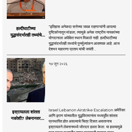
"इतिहास अनेकदा सत्तेच्या जवळ राहणाऱ्यांनी आपल्या
हल्दीघाटीच्या
दृष्टिकोनातून मांडला, त्यामुळे अनेक राष्ट्रीय नायकांच्या
युद्धासंदर्भातही तथ्यांचे
योगदानाला अपेक्षित स्थान मिळाले नाही. हल्दीघाटीच्या
पुनर्मूल्यांकन आवश्यक! :
युद्धासंदर्भातही तथ्यांचे पुनर्मूल्यांकन आवश्यक आहे. आज
सरसंघचालक डॉ.
देशभर महाराणा प्रताप यांची जयंती ..
मोहनजी भागवत
१७ जून २०२६
Israel Lebanon Airstrike Escalation अमेरिका
इस्रायलला शांतता
आणि इराण यांच्यातील युद्धविरामानंतर मध्यपूर्वेत शांतता
नकोशी? लेबनानवर
प्रस्थापित होत असल्याचे चित्र दिसत असतानाच
इस्रायलचा जोरदार
इस्रायलने लेबनानमध्ये जोरदार हल्ला केला. या हल्ल्यामुळे
हल्ला; चार जणांचा मृत्यू,