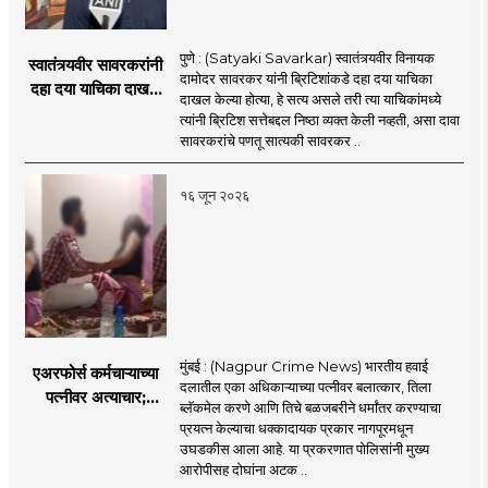
पुणे : (Satyaki Savarkar) स्वातंत्र्यवीर विनायक
स्वातंत्र्यवीर सावरकरांनी
दामोदर सावरकर यांनी ब्रिटिशांकडे दहा दया याचिका
दहा दया याचिका दाखल
दाखल केल्या होत्या, हे सत्य असले तरी त्या याचिकांमध्ये
केल्या, मात्र
त्यांनी ब्रिटिश सत्तेबद्दल निष्ठा व्यक्त केली नव्हती, असा दावा
ब्रिटिशांप्रति कधीही
सावरकरांचे पणतू सात्यकी सावरकर ..
निष्ठा व्यक्त केली नाही’!
पणतू सात्यकी सावरकर
१६ जून २०२६
यांनी न्यायालयात सादर
केला दावा
मुंबई : (Nagpur Crime News) भारतीय हवाई
एअरफोर्स कर्मचाऱ्याच्या
दलातील एका अधिकाऱ्याच्या पत्नीवर बलात्कार, तिला
पत्नीवर अत्याचार;
ब्लॅकमेल करणे आणि तिचे बळजबरीने धर्मांतर करण्याचा
नागपुरातील प्रकरणाने
प्रयत्न केल्याचा धक्कादायक प्रकार नागपूरमधून
उडवली खळबळ!
उघडकीस आला आहे. या प्रकरणात पोलिसांनी मुख्य
आरोपीसह दोघांना अटक ..