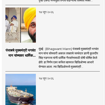
पुन्हा एकदा मध्यपूर्वेत तणाव वाढण्याची शक्यता व्यक्त ..
इराण-अमेरिकेत आरोप-
प्रत्यारोप
१७ जून २०२६
मुंबई : (Bhagwant Mann) पंजाबचे मुख्यमंत्री भगवंत
पंजाबचे मुख्यमंत्री भगवंत
मान यांना सोमवारी अकाल तख्ताचे जत्थेदार ज्ञानी कुलदीप
मान यांच्यावर धार्मिक
सिंह गडगज्ज यांनी धार्मिक गैरवर्तनासाठी दोषी घोषित केले
गैरवर्तनाचा ठपका!;अकाल
होते. हा निर्णय एका कथित व्हायरल व्हिडिओच्या आधारे
तख्ताच्या निर्णयाने मोठी
घेण्यात आला. त्या व्हिडिओमध्ये मुख्यमंत्री ..
खळबळ
१७ जून २०२६