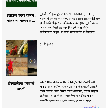
नुकतीच गोकुळ दूध व्यवस्थापनाने हलाल प्रमाणपत्र
हलालचा वाढता प्रभाव :
घेतल्याचे वृत्त आपण वाचले. त्यावर उलटसुलट चर्चाही सुरू
संकल्पना, वास्तव आणि
झाली आहे. गोकुळ वर बहिष्कार टाका इथपासून ते हलाल
वाद
प्रमाणपत्र घेतले तर काय बिघडले अशा हिंदूंच्या
प्रतिक्रिया आहेत!! मध्यंतरी उत्तरप्रदेश मध्ये हलाल ..
३० मे २०२६
व्यावसायिक पातळीवर मराठी चित्रपटांचा उत्कर्ष कधी
होरपळलेल्या 'जीवा'ची
होणार, कोट्यवधींच्या घरात आपल्या चित्रपटांचे आकडे
कहाणी
कधी जाणार, असा विचार करत असताना; दुसर्‍या बाजूला
सर्जनशीलता आणि कलात्मकतेच्या पातळीवर होणार्‍या
नवनवीन प्रयोगांकडे दुर्लक्ष करणे, हा अक्षम्य गुन्हा ..