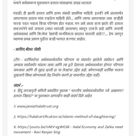
भयाने सर्वसामान्य मुसलमान हलाल मांसान्नाचा आग्रह धरतात!
मंडळी, ही झाली हलाल आणि हराम संबंधी प्राथमिक माहिती. इतकी वर्षे आत्तापर्यंत
आपल्याला हलाल मांस एव्हढेच माहिती होते.... आणि त्याचा आपल्यावर तसा काहीही
फरक पडत नव्हता किंवा परिणाम होत नव्हता. मग असे आत्ता काय झाले की हलाल
संकल्पनेने सर्व जगाला (त्यात भारतही आलाच!!) व्यापून टाकले आहे आणि जगाची
अर्थव्यवस्था आणि कित्येक देशांची मानसिकता बदलत चालली आहे??..... हेच जाणून
घ्यायचा प्रयत्न आपण पुढील काही भागात करणार आहोत.
- अरविंद श्रीधर जोशी
(टीप - धार्मिकतेचा अर्थव्यवस्थेवरील परिणाम या संदर्भात झालेले संशोधन आणि
अभ्यास सर्वांसमोर मांडला जावा आणि त्या द्वारे देशाच्या अर्थव्यवस्थेवर होणार परिणाम
समजावा आणि ती सुदृढ व्हावी हा या लेखांचा उद्देश आहे. कोणाच्याही धार्मिक भावना
दुखावणे किंवा कोणामध्ये तेढ निर्माण करणे हा यामागील उद्देश नाही)
संदर्भ :-
१. हिंदू जनजागृती समिती प्रकाशित पुस्तक " भारतीय अर्थव्यवस्थेवरील नवे आक्रमण?
हलाल जिहाद?" या पुस्तकात आणखीन काही संदर्भ दिले आहेत
२. www.jamiathalaltrust.org
३. https://halalcertification.ie/islamic-method-of-slaughtering/
४. https://youtu.be/nNtV-egWGS8 - Halal Economy and Zatka meet
movement - Ravi Ranjan Sing