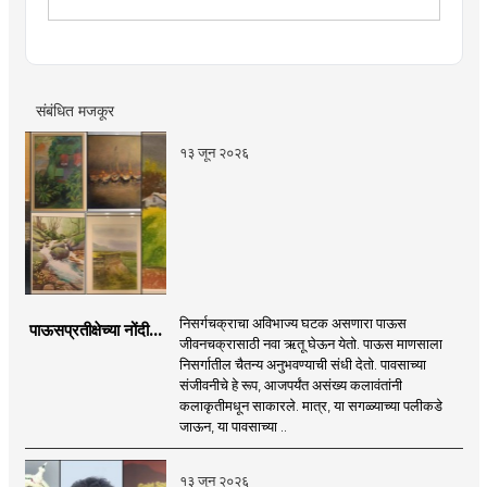
संगीत, वाचन, फोटोग्राफी, इ.ची आवड.लिवोग्राफी भाषाशैलीत विशेष
प्रावीण्य.बालपणापासून रा.स्व.संघाचा स्वयंसेवक
संबंधित मजकूर
१३ जून २०२६
निसर्गचक्राचा अविभाज्य घटक असणारा पाऊस
पाऊसप्रतीक्षेच्या नोंदी...
जीवनचक्रासाठी नवा ऋतू घेऊन येतो. पाऊस माणसाला
निसर्गातील चैतन्य अनुभवण्याची संधी देतो. पावसाच्या
संजीवनीचे हे रूप, आजपर्यंत असंख्य कलावंतांनी
कलाकृतीमधून साकारले. मात्र, या सगळ्याच्या पलीकडे
जाऊन, या पावसाच्या ..
१३ जून २०२६