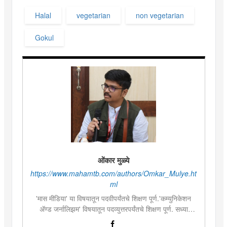
Halal
vegetarian
non vegetarian
Gokul
ओंकार मुळ्ये
https://www.mahamtb.com/authors/Omkar_Mulye.ht
ml
'मास मीडिया' या विषयातून पदवीपर्यंतचे शिक्षण पूर्ण.'कम्युनिकेशन
ॲण्ड जर्नालिझम' विषयातून पदव्युत्तरपर्यंतचे शिक्षण पूर्ण. सध्या
दै.'मुंबई तरुण भारत'मध्ये वेब उपसंपादक म्हणून कार्यरत. लिखाण,