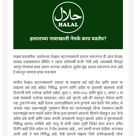
माझ्या प्रास्ताविक असलेल्या लेखात म्हटल्याप्रमाणे हलाल संकल्पना ही आता केवळ
मांसान्न एव्हढ्यावरच सीमित न रहाता सर्वस्पर्शी केली गेली आहे. त्यासंबंधी विस्तृत
जाणून घेण्याचा प्रयत्न आपण करणार आहोतच. तूर्तास मूळ हलाल संकल्पना काय आहे
हे समजून घ्यायचा प्रयत्न करूयात!
मागील लेखात म्हटल्याप्रमाणे 'हलाल' या शब्दाचा अर्थ आहे वैध आणि 'हराम' या
शब्दाचा अर्थ आहे अवैध/ निषिद्ध. कुराण आणि हदीस या इस्लामी ग्रंथांमध्ये काही
ठिकाणी याचे उल्लेख आलेले आहेत. सुरह २, आयत १७३ आणि सुरह ५, आयत ३ या
मध्ये यासंबंधी उल्लेख सापडतात. त्यात असे म्हटले आहे की स्वतःहून मेलेला प्राणी,
रक्त, डुकराचे मांस, बळी देताना अल्लाहशिवाय अन्य कुणाचे नाव घेतले गेले असेल, जे
जनावर गळा दाबल्यामुळे गुदमरून किंवा मार लागल्यामुळे किंवा उंचावरून खाली
पडल्यामुळे मरण पावले असेल किंवा इतर प्राण्याने आपल्या शिंगाने भोसकून ठार केले
असेल असे प्राणी आणि ज्यास जंगली जनावरांनी फाडून खाल्ले असेल ते तुमच्यासाठी
निषिद्ध (हराम) ठरविले आहे. परंतु तो प्राणी ज्यास तुम्ही जिवंत प्राप्त करून उचित
रितीने बळी दिले असेल तर ते वैध (हलाल) आहे.... पण ज्याची कत्तल वेदीवर करण्यात
आली आहे ते मात्र निषिद्ध आहे. वेदी म्हणजे चबुतरा जिथे अनेकेश्वरवादी लोक