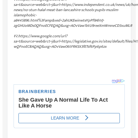
sa=t&source=web&rct=j&url=https://www.independent.co.uk/news/uk/hom
news/no-stun-halal-meat-ban-lancashire-schools-pupils-muslim-
islamophobic-
a8445896.html%3Famp&ved=2ahUKEwinwteYpPf9AhVJ-
zgGHUoMDs0QFnoECFEQAQ&usg=AOvVaw1btU9reeXmWmneCD3xuMLR
१२.https://www.google.com/url?
sa=t&source=web&rct=j&url=https://legislative.gov.in/sites/default/fi
wQFnoECBAQAQ&usg=AOvVaw06tFRKSX3fETsf6Pp6p6zx