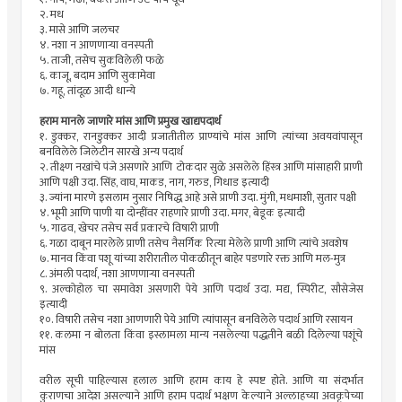
२. मध
३. मासे आणि जलचर
४. नशा न आणणाऱ्या वनस्पती
५. ताजी, तसेच सुकविलेली फळे
६. काजू, बदाम आणि सुकामेवा
७. गहू, तांदूळ आदी धान्ये
हराम मानले जाणारे मांस आणि प्रमुख खाद्यपदार्थ
१. डुक्कर, रानडुक्कर आदी प्रजातीतील प्राण्यांचे मांस आणि त्यांच्या अवयवांपासून
बनविलेले जिलेटीन सारखे अन्य पदार्थ
२. तीक्ष्ण नखांचे पंजे असणारे आणि टोकदार सुळे असलेले हिंस्त्र आणि मांसाहारी प्राणी
आणि पक्षी उदा. सिंह, वाघ, माकड, नाग, गरुड, गिधाड इत्यादी
३. ज्यांना मारणे इसलाम नुसार निषिद्ध आहे असे प्राणी उदा. मुंगी, मधमाशी, सुतार पक्षी
४. भूमी आणि पाणी या दोन्हींवर राहणारे प्राणी उदा. मगर, बेडूक इत्यादी
५. गाढव, खेचर तसेच सर्व प्रकारचे विषारी प्राणी
६. गळा दाबून मारलेले प्राणी तसेच नैसर्गिक रित्या मेलेले प्राणी आणि त्यांचे अवशेष
७. मानव किंवा पशू यांच्या शरीरातील पोकळीतून बाहेर पडणारे रक्त आणि मल-मुत्र
८. अंमली पदार्थ, नशा आणणाऱ्या वनस्पती
९. अल्कोहोल चा समावेश असणारी पेये आणि पदार्थ उदा. मद्य, स्पिरीट, सौसेजेस
इत्यादी
१०. विषारी तसेच नशा आणणारी पेये आणि त्यांपासून बनविलेले पदार्थ आणि रसायन
११. कलमा न बोलता किंवा इस्लामला मान्य नसलेल्या पद्धतीने बळी दिलेल्या पशूंचे
मांस
वरील सूची पाहिल्यास हलाल आणि हराम काय हे स्पष्ट होते. आणि या संदर्भात
कुराणचा आदेश असल्याने आणि हराम पदार्थ भक्षण केल्याने अल्लाहच्या अवकृपेच्या