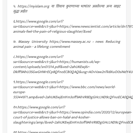
५. https://myislam.org या शिवाय कुराणाच्या भाषांतर असलेल्या अन्य साइट
सुद्धा आहेत
६.https://www.google.com/url?
sa=t&source=web&rct=j&url=https://www.newscientist.com/article/dn1797
animals-feel-the-pain-of-religious-slaughter/&ved
७. Massey University https://www.massey.ac.nz › news Reducing
animal pain - a lifelong commitment
८.https://www.google.com/url?
sa=t&source=web&rct=j&url=https://humanists.uk/wp-
content/uploads/sn01314.pdf&ved=2ahUKEwj6r-
Dklff9AhU3SGwGHWrECp8QFnoECB0QAQ&usg=AOvVaw2nTk8XuO0siNdY4
९.https://www.google.com/url?
sa=t&source=web&rct=j&url=https://www.bbc.com/news/world-
europe-
55344971.amp&ved=2ahUKEwjEmYm3off9AhVR8DgGHcLND9cQFnoECA0Q
१०.https://www.google.com/url?
sa=t&source=web&rct=j&url=https://www.opindia.com/2020/12/european-
court-of-justice-allows-ban-on-halal-and-kosher-
slaughterings/amp/&ved=2ahUKEwjEmYm3off9AhVR8DgGHcLND9cQFnoEC
११.https://www.google.com/url?