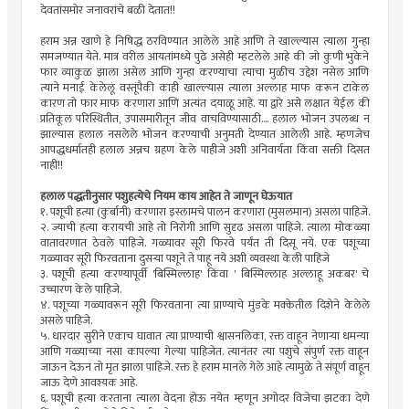
देवतांसमोर जनावरांचे बळी देतात!!
हराम अन्न खाणे हे निषिद्ध ठरविण्यात आलेले आहे आणि ते खाल्ल्यास त्याला गुन्हा
समजण्यात येते. मात्र वरील आयतांमध्ये पुढे असेही म्हटलेले आहे की जो कुणी भुकेने
फार व्याकुळ झाला असेल आणि गुन्हा करण्याचा त्याचा मुळीच उद्देश नसेल आणि
त्याने मनाई केलेलूं वस्तूंपैकी काही खाल्ल्यास त्याला अल्लाह माफ करून टाकेल
कारण तो फार माफ करणारा आणि अत्यंत दयाळू आहे. या द्वारे असे लक्षात येईल की
प्रतिकूल परिस्थितीत, उपासमारीतून जीव वाचविण्यासाठी.... हलाल भोजन उपलब्ध न
झाल्यास हलाल नसलेले भोजन करण्याची अनुमती देण्यात आलेली आहे. म्हणजेच
आपद्धधर्मातही हलाल अन्नच ग्रहण केले पाहीजे अशी अनिवार्यता किंवा सक्ती दिसत
नाही!!
हलाल पद्धतीनुसार पशुहत्येचे नियम काय आहेत ते जाणून घेऊयात
१. पशूची हत्या (कुर्बानी) करणारा इस्लामचे पालन करणारा (मुसलमान) असला पाहिजे.
२. ज्याची हत्या करायची आहे तो निरोगी आणि सुदृढ असला पाहिजे. त्याला मोकळ्या
वातावरणात ठेवले पाहिजे. गळ्यावर सूरी फिरवे पर्यंत ती दिसू नये. एक पशूच्या
गळ्यावर सूरी फिरवताना दुसऱ्या पशूने ते पाहू नये अशी व्यवस्था केली पाहिजे
३. पशूची हत्या करण्यापूर्वी 'बिस्मिल्लाह' किंवा ' बिस्मिल्लाह अल्लाहू अकबर' चे
उच्चारण केले पाहिजे.
४. पशूच्या गळ्यावरून सूरी फिरवताना त्या प्राण्याचे मुंडके मक्केतील दिशेने केलेले
असले पाहिजे.
५. धारदार सुरीने एकाच घावात त्या प्राण्याची श्वासनलिका, रक्त वाहून नेणाऱ्या धमन्या
आणि गळ्याच्या नसा कापल्या गेल्या पाहिजेत. त्यानंतर त्या पशुचे संपुर्ण रक्त वाहून
जाऊन देऊन तो मृत झाला पाहिजे. रक्त हे हराम मानले गेले आहे त्यामुळे ते संपूर्ण वाहून
जाऊ देणे आवश्यक आहे.
६. पशूची हत्या करताना त्याला वेदना होऊ नयेत म्हणून अगोदर विजेचा झटका देणे