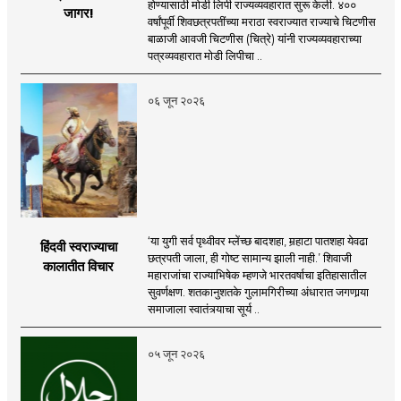
होण्यासाठी मोडी लिपी राज्यव्यवहारात सुरू केली. ४००
जागर!
वर्षांपूर्वी शिवछत्रपतींच्या मराठा स्वराज्यात राज्याचे चिटणीस
बाळाजी आवजी चिटणीस (चित्रे) यांनी राज्यव्यवहाराच्या
पत्रव्यवहारात मोडी लिपीचा ..
०६ जून २०२६
‘या युगी सर्व पृथ्वीवर म्लेंच्छ बादशहा, मर्‍हाटा पातशहा येवढा
हिंदवी स्वराज्याचा
छत्रपती जाला, ही गोष्ट सामान्य झाली नाही.’ शिवाजी
कालातीत विचार
महाराजांचा राज्याभिषेक म्हणजे भारतवर्षाचा इतिहासातील
सुवर्णक्षण. शतकानुशतके गुलामगिरीच्या अंधारात जगणार्‍या
समाजाला स्वातंत्र्याचा सूर्य ..
०५ जून २०२६