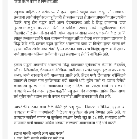
किंवा बधीर करणे हे निषेधार्ह आहे.
एकूणच पाहिले तर वरील प्रमाणे हत्या म्हणजे पशूचा गळा कापून तो तडफडत
असताना त्याचे संपूर्ण रक्त वाहू देणारी ही हलाल पद्धत ही अत्यंत अमानवीय असल्याचेच
दिसते. परंतु हीच पद्धत कशी अल्प वेदनादायक आहे हे सिद्ध झाल्याचा दावा
मुसलमानांकडून करण्यात येतो. वास्तविक २००९ मध्ये न्यूझीलंडच्या मॅसी
विद्यापीठातील क्रेग जॉन्सन यांनी त्यांच्या सहकाऱ्यांसोबत यावर एक प्रयोग केला आणि
त्यातून हलाल पद्धतीने गळा कापल्याने पशूला अधिक वेदना सहन कराव्या लागतात हे
सिद्ध केले आहे. हलाल पद्धत सुरक्षित असल्याचा दावा प्रा विल्हेम शुल्ज यांच्या वर्ष
१९७८ मधील संशोधनाचा संदर्भ देऊन करतात. मात्र त्याच विल्हेम् शुल्ज यांनी २००२
मध्ये आपल्याच पहिल्या प्रयोगाची पद्धत संशयास्पद होती हे सांगितले आहे.
हलाल पद्धती अमानवीय असल्याचे सिद्ध झाल्यावर युरोपमधील डेन्मार्क, नेदरलँड,
स्वीडन, स्वित्झर्लंड, लॅक्समबर्ग, बेल्जियम आदी देशात सचेत पशूला हलाल करण्यावर
२०१७ मध्ये कायद्याने बंदी घालण्यात आली आहे. ब्रिटन मध्ये लँकशायर कौन्सिलने
शाळांमध्ये हलाल मांस पुरविण्यावर बंदी घातली आहे. युरोप मध्ये या हलाल विरोधी
कायद्याला मुसलमानांनी न्यायालयात आव्हान दिले. मात्र २०२० मध्ये न्यायालयाने
कायद्याचे समर्थन करून हलाल पद्धतीने पशू हत्या बंद करण्याचा आदेश दिला. सध्या
सर्व युरोप मध्ये हलाल संबंधी बऱ्याच घडामोडी आणि राजकारणही होत आहे.
त्याचवेळी भारतात काय केले गेले? इथे 'पशु क्रूरता निवारण अधिनियम, १९६०' या
कायद्यात धार्मिक कारणांसाठी केलेल्या पशूहत्येला संरक्षण देण्यात आले आहे. या
कायद्यात संकीर्ण भागात या क्रूरतेला संरक्षण देणारे सूत्र क्र २८ आहे. अभ्यासक आणि
जाणकार यांनी याबाबत अधिक अभ्यास करण्याची आवश्यकता आहे असे वाटते!
हलाल मानले जाणारे अन्य खाद्य पदार्थ
१. गाय, मेंढी, बकरी आणि उंट यांचे दूध