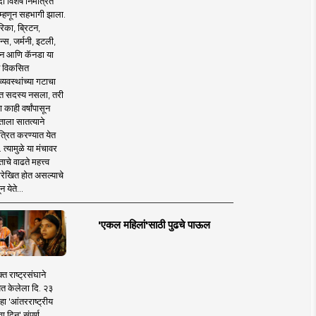
 विशेष निमंत्रित
 म्हणून सहभागी झाला.
िका, ब्रिटन,
न्स, जर्मनी, इटली,
न आणि कॅनडा या
 विकसित
व्यवस्थांच्या गटाचा
त सदस्य नसला, तरी
या काही वर्षांपासून
ताला सातत्याने
त्रित करण्यात येत
 त्यामुळे या मंचावर
ाचे वाढते महत्त्व
रेखित होत असल्याचे
न येते...
'एकल महिलां'साठी पुढचे पाऊल
क्त राष्ट्रसंघाने
ित केलेला दि. २३
हा 'आंतरराष्ट्रीय
ा दिन' संपूर्ण