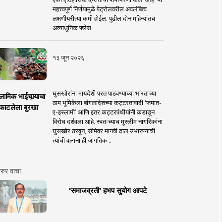
महत्त्वपूर्ण निर्णयामुळे पेट्रोलवरील अवलंबित्व
लक्षणीयरीत्या कमी होईल. पुढील दोन महिन्यांतच
अत्याधुनिक फ्लेस ..
१३ जून २०२६
घुसखोरांना मायदेशी परत पाठवण्याच्या भारताच्या
लामिक भाईचार्‍याचा
ठाम भूमिकेला बांगलादेशच्या कट्टरतावादी ‘जमात-
फाटलेला बुरखा
ए-इस्लामी’ आणि इतर कट्टरपंथीयांनी कडाडून
विरोध दर्शवला आहे. स्वतःच्याच मुस्लीम नागरिकांना
घुसखोर ठरवून, सीमेवर मानवी ढाल उभारण्याची
त्यांची वल्गना ही जागतिक ..
रुर वाचा
'समाजव्रती' हभप सुयोग आपटे