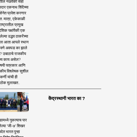
तील नऊपैकी सहा
दार एकनाथ शिंदेंच्या
सेनेत प्रवेश करणार
त. मात्र, एकेकाळी
ाष्ट्रातील प्रमुख
देशिक पक्षांपैकी एक
ल्या उद्धव ठाकरेंच्या
षाला आता आपले स्थान
वणे अवघड का झाले
? उबाठाचे राजकीय
ष्य काय असेल?
िषयी पत्रकार आणि
कीय विश्लेषक सुशील
र्णी यांची ही
ठोक मुलाखत..
केंद्रस्थानी भारत का ?
ामध्ये नुकत्याच पार
ेल्या 'जी-७' शिखर
देत भारत पुन्हा