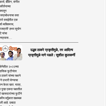
ार्य, बँकिंग, संगीत
कीर्तनाच्या
यमातून
जप्रबोधनाचा वसा
ारे वसईतील एक
श व्यक्तिमत्त्व,
ाजव्रती' हभप सुयोग
े यांचा
प्रवास.....
उद्धव ठाकरे प्रकृतीमुळे, तर आदित्य
प्रवृत्तीमुळे मागे पडले : सुशील कुलकर्णी
सेनेतील २०२२च्या
हासिक फुटीनंतर
व ठाकरे यांच्या पक्षाने
ाने उभारी घेण्याचा
त्न केला खरा. मात्र,
पुन्हा एकदा पक्षातील
 खासदारांच्या फुटीने
कीय वर्तुळात खळबळ
ली आहे. उबाठा