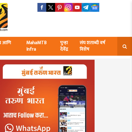
ंघ आणि
MahaMTB
पुन्हा
संघ शताब्दी वर्ष
Infra
देवेंद्र
विशेष