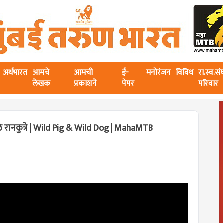
अर्थभारत
आमचे
आमची
ई-
मनोरंजन
विविध
रा.स्व.स
लेखक
प्रकाशने
पेपर
परिवार
तले रानकुत्रे | Wild Pig & Wild Dog | MahaMTB