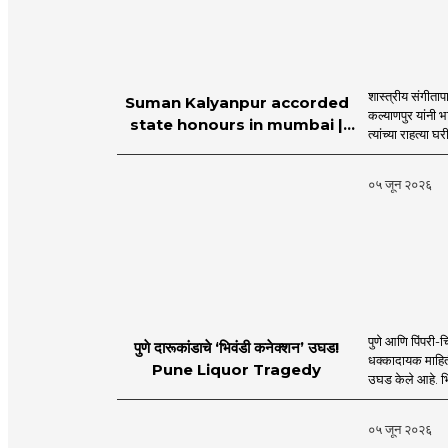
शास्त्रीय संगीता
Suman Kalyanpur accorded
कल्याणपुर यांनी 
state honours in mumbai |
त्यांच्या राहत्या घ
MahaMTB
०५ जून २०२६
पुणे आणि पिंपरी-च
पुणे दारूकांडाचे ‘भिवंडी कनेक्शन’ उघड!
धक्कादायक माहिती
Pune Liquor Tragedy
उघड केले आहे. भ
०५ जून २०२६