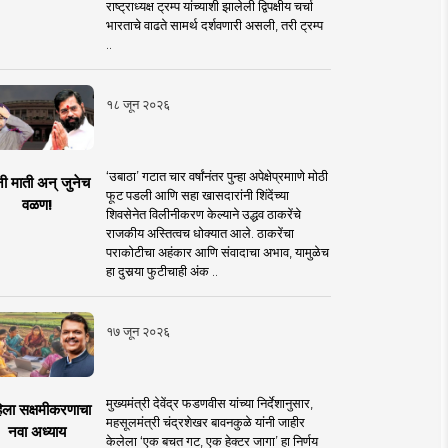
राष्ट्राध्यक्ष ट्रम्प यांच्याशी झालेली द्विपक्षीय चर्चा
भारताचे वाढते सामर्थ दर्शवणारी असली, तरी ट्रम्प
..
१८ जून २०२६
‘उबाठा’ गटात चार वर्षांनंतर पुन्हा अपेक्षेप्रमााणे मोठी
नी माती अन् जुनेच
फूट पडली आणि सहा खासदारांनी शिंदेंच्या
वळण!
शिवसेनेत विलीनीकरण केल्याने उद्धव ठाकरेंचे
राजकीय अस्तित्वच धोक्यात आले. ठाकरेंचा
पराकोटीचा अहंकार आणि संवादाचा अभाव, यामुळेच
हा दुसर्‍या फुटीचाही अंक ..
१७ जून २०२६
मुख्यमंत्री देवेंद्र फडणवीस यांच्या निर्देशानुसार,
िला सक्षमीकरणाचा
महसूलमंत्री चंद्रशेखर बावनकुळे यांनी जाहीर
नवा अध्याय
केलेला ‘एक बचत गट, एक हेक्टर जागा’ हा निर्णय