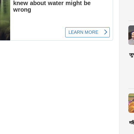
जु
मह