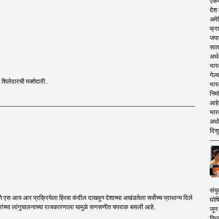
एकदा
देश
अमेर
फ्रा
जपा
सात
अर्थ
भार
गेल्
र शिलेदारची मक्तेदारी..
भार
निमं
आहे.
भारत
अधो
दिसू
संयु
ा सर्वोच्च प्राधान्य दिले
घोष
आहे आणि विरोधकांच्या लांगुचालनाच्या राजकारणाला यामुळे सणसणीत चपराक बसली आहे..
जून 
विधव