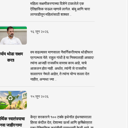
महिला सक्षमीकरणाच्या दिशेने टाकलेले एक
ऐतिहासिक पाऊल म्हणावे लागेल. बांबू आणि चारा
लागवडीतून महिलांसाठी शाश्वत ..
१६ जून २०२६
वय वाढल्यावर माणसाला नैसर्गिकरीत्याच थोडीफार
र्याय थोडा सक्षम
प्रगल्भता येते. राहुल गांधी हे या नियमालाही अपवाद!
करा!
त्यांना आजही राजकीय वास्तव काय आहे, याचे
आकलन होत नाही. अर्थात, त्यांनी जे राजकीय
सल्लागार नेमले आहेत, ते त्यांना योग्य सल्ला देत
नाहीत, अन्यथा ज्या ..
१५ जून २०२६
केंद्र सरकारने १०० टक्के इथेनॉल इंधनवापराला
्थिक स्वातंत्र्याचा
हिरवा कंदील देत, देशाच्या ऊर्जा आणि कृषिक्षेत्रात
नवा जाहीरनामा
एका ऐतिहासिक क्रांतीची पायाभरणी केली आहे. या