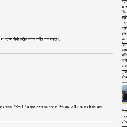
गटा
खास
शिव
आहे
महार
प्रा
असले
पक्
ाधाकृष्ण विखे पाटील यांच्या चर्चेत काय घडलं?..
टिक
आहे
भवि
याव
राज
कुलक
रोख
ावरकर जयंतीनिमित्त दैनिक मुंबई तरुण भारत प्रकाशित कालजयी सावरकर विशेषांकाचा
कॅनड
पडल
परिष