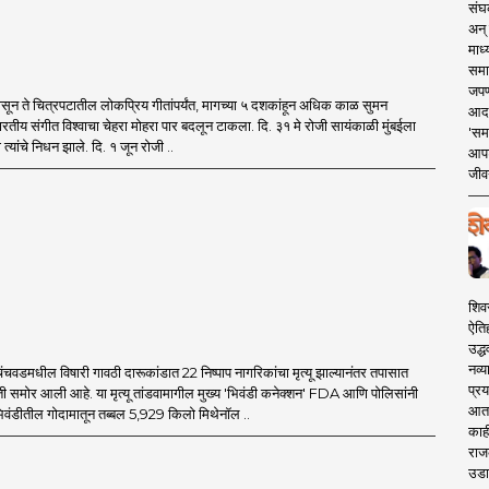
संघक
अन् 
माध्
समा
जपण
पासून ते चित्रपटातील लोकप्रिय गीतांपर्यंत, मागच्या ५ दशकांहून अधिक काळ सुमन
आदर्
भारतीय संगीत विश्वाचा चेहरा मोहरा पार बदलून टाकला. दि. ३१ मे रोजी सायंकाळी मुंबईला
'सम
री त्यांचे निधन झाले. दि. १ जून रोजी ..
आपट
जीवन
शिव
ऐति
उद्ध
नव्य
िंचवडमधील विषारी गावठी दारूकांडात 22 निष्पाप नागरिकांचा मृत्यू झाल्यानंतर तपासात
प्रय
 समोर आली आहे. या मृत्यू तांडवामागील मुख्य 'भिवंडी कनेक्शन' FDA आणि पोलिसांनी
आता 
िवंडीतील गोदामातून तब्बल 5,929 किलो मिथेनॉल ..
काही
राज
उडा