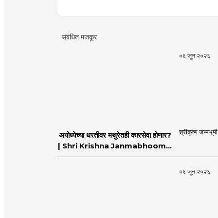
संबंधित मजकूर
०६ जून २०२६
श्रीकृष्ण जन्मभूम
अयोध्येच्या धरतीवर मथुरेतही कारसेवा होणार?
| Shri Krishna Janmabhoomi |
MahaMTB
०६ जून २०२६