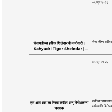
MahaMTB
०५ जून २०२६
सेनापतीच्या हद्दीव
सेनापतीच्या हद्दीवर शिलेदारची मक्तेदारी |
Sahyadri Tiger Sheledar |
MahaMTB
०५ जून २०२६
सर्वोच्च न्यायालयाने एस आय आर प्रक्रियेला हिरवा कंदील दाखवून देशाच्या अखंडतेल
एस आय आर ला हिरवा कंदील अन् विरोधकांना
चपराक