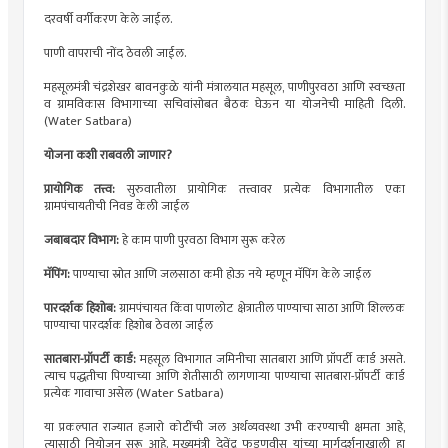
दरवर्षी वर्गीकरण केले जाईल.
पाणी वापराची नोंद ठेवली जाईल.
महसूलमंत्री चंद्रशेखर बावनकुळे यांनी मंत्रालयात महसूल, पाणीपुरवठा आणि स्वच्छता
व ग्रामविकास विभागाच्या सचिवांसोबत बैठक घेऊन या योजनेची माहिती दिली.
(Water Satbara)
योजना कशी राबवली जाणार?
प्रायोगिक तत्त्व:
सुरुवातीला प्रायोगिक तत्त्वावर प्रत्येक विभागातील एका
ग्रामपंचायतीची निवड केली जाईल
जबाबदार विभाग:
हे काम पाणी पुरवठा विभाग सुरू करेल
मॅपिंग:
पाण्याचा स्रोत आणि जलसाठा कमी होऊ नये म्हणून मॅपिंग केले जाईल
पारदर्शक हिशोब:
ग्रामपंचायत किंवा पाणलोट क्षेत्रातील पाण्याचा साठा आणि शिल्लक
पाण्याचा पारदर्शक हिशोब ठेवला जाईल
सातबारा-प्रॉपर्टी कार्ड:
महसूल विभागात जमिनीचा सातबारा आणि प्रॉपर्टी कार्ड असते.
त्याच पद्धतीचा पिण्याच्या आणि शेतीसाठी लागणाऱ्या पाण्याचा सातबारा-प्रॉपर्टी कार्ड
प्रत्येक गावाचा असेल (Water Satbara)
या प्रकल्पात राज्यात हजारो कोटींची जल अर्थव्यवस्था उभी करण्याची क्षमता आहे,
त्यासाठी नियोजन सुरू आहे. मुख्यमंत्री देवेंद्र फडणवीस यांच्या मार्गदर्शनाखाली हा