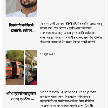
२०२२ सालची एकनाथ शिंदेंची पहिली बंडखोरी, उबाठा पचवू
शिवसेनेचे बालेकिल्ले
शकली नाही, तोच अवघ्या ४ वर्षांत आता 'ऑपरेशन
ढासळले; आदित्य
टायगर'च्या माध्यमातून पक्षाला दुसरा आणि सर्वात मोठा
ठाकरेंच्या नेतृत्वावरच
धक्का बसला. उबाठाच्या ९ पैकी ६ खासदारांनी थेट दिल्लीत
प्रश्नचिन्ह? ठाकरे ब्रँड
लोकसभा अध्यक्षांची भेट घेऊन वेगळ्या गटाची मागणी ..
नेमका कुठे चुकला?
१८ जून २०२६
Maharashtra ST service turns a profit
अवैध प्रवासी वाहतुकीवर
राज्यातील बसस्थानक परिसरातील अवैध प्रवासी
लगाम; एसटीच्या
वाहतुकीविरोधात राबविण्यात आलेल्या विशेष मोहिमेचा
उत्पन्नात १५ दिवसांत
महाराष्ट्र राज्य मार्ग परिवहन महामंडळाच्या (एसटी)