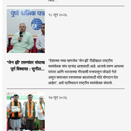
चिंता ..
१८ जून २०२६
"देशाच्या नव्या म्हणजेच 'जेन झी' पिढीबद्दल राष्ट्रीय
'जेन झी' तरुणांवर संघाचा
स्वयंसेवक संघ प्रचंड आशावादी आहे. आजचे तरुण आपल्या
पूर्ण विश्वास! : सुनील
परंपरा आणि भारताच्या गौरवाशी मनापासून जोडले गेले
आंबेकर
असून समाजात रचनात्मक बदलांसाठी मोठे योगदान देत
आहेत", असे प्रतिपादन राष्ट्रीय स्वयंसेवक संघाचे ..
१७ जून २०२६