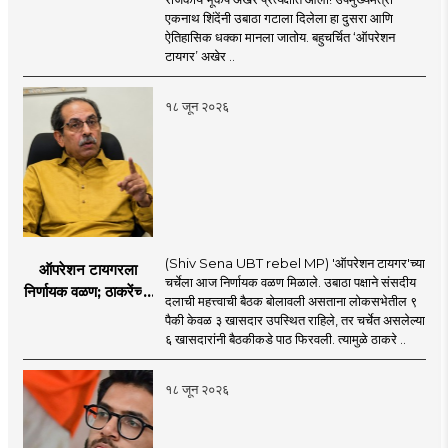
करण्यात सपशेल अपयशी!
एकनाथ शिंदेंनी उबाठा गटाला दिलेला हा दुसरा आणि
सहा खासदारांनंतर
ऐतिहासिक धक्का मानला जातोय. बहुचर्चित ‘ऑपरेशन
आमदारांसह नगरसेवकही
टायगर’ अखेर ..
शिंदेंकडे जाण्याच्या चर्चा
सुरू
१८ जून २०२६
(Shiv Sena UBT rebel MP) 'ऑपरेशन टायगर'च्या
ऑपरेशन टायगरला
चर्चेला आज निर्णायक वळण मिळाले. उबाठा पक्षाने संसदीय
निर्णायक वळण; ठाकरेंच्या
दलाची महत्त्वाची बैठक बोलावली असताना लोकसभेतील ९
बैठकीला ६ खासदार
पैकी केवळ ३ खासदार उपस्थित राहिले, तर चर्चेत असलेल्या
गैरहजर, थेट शिंदे सेनेत
६ खासदारांनी बैठकीकडे पाठ फिरवली. त्यामुळे ठाकरे ..
विलीन होण्याचा प्रस्ताव?
१८ जून २०२६