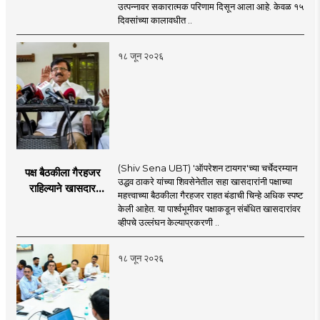
४३.८३ कोटींची वाढ!
उत्पन्नावर सकारात्मक परिणाम दिसून आला आहे. केवळ १५
दिवसांच्या कालावधीत ..
१८ जून २०२६
(Shiv Sena UBT) 'ऑपरेशन टायगर'च्या चर्चेदरम्यान
पक्ष बैठकीला गैरहजर
उद्धव ठाकरे यांच्या शिवसेनेतील सहा खासदारांनी पक्षाच्या
राहिल्याने खासदार
महत्त्वाच्या बैठकीला गैरहजर राहत बंडाची चिन्हे अधिक स्पष्ट
अपात्र ठरू शकतात का?
केली आहेत. या पार्श्वभूमीवर पक्षाकडून संबंधित खासदारांवर
व्हीप आणि कायदा नेमकं
व्हीपचे उल्लंघन केल्याप्रकरणी ..
काय सांगतो?
१८ जून २०२६