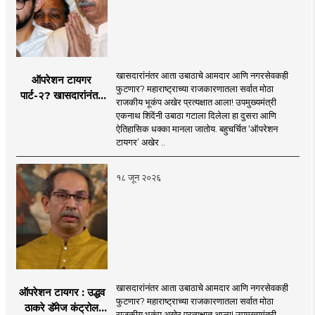
click!
mahamtb.com
Telegram, MahaMTB WhatsApp Group etc.
'smart' era, information is available in
nation and the national interest...
through social media and advanced avatar
abundance in the Internet-enabled
content. We are coming before you. Role in
information explosion. However, there is a
the new era, 'smart' journalism with a view,
need for complementary knowledge to
खासदारांनंतर आता उबाठाचे आमदार आणि नगरसेवकही
ऑपरेशन टायगर
'smart' multimedia for the new era, and
determine a modern role and approach
फुटणार? महाराष्ट्राच्या राजकारणातला सर्वात मोठा
पार्ट-२? खासदारांनंतर
journalism for a 'smart' Maharashtra will
राजकीय भूकंप अखेर प्रत्यक्षात आला! उपमुख्यमंत्री
that is compatible with culture,
आता आमदार आणि
एकनाथ शिंदेंनी उबाठा गटाला दिलेला हा दुसरा आणि
be the side of the game.
motionlessness and tradition.
नगरसेवकही शिंदेंच्या
ऐतिहासिक धक्का मानला जातोय. बहुचर्चित ‘ऑपरेशन
वाटेवर?
टायगर’ अखेर ..
१८ जून २०२६
खासदारांनंतर आता उबाठाचे आमदार आणि नगरसेवकही
ऑपरेशन टायगर : उद्धव
फुटणार? महाराष्ट्राच्या राजकारणातला सर्वात मोठा
ठाकरे डॅमेज कंट्रोल
राजकीय भूकंप अखेर प्रत्यक्षात आला! उपमुख्यमंत्री