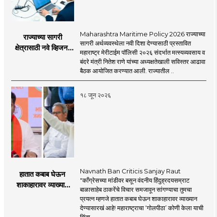
Maharashtra Maritime Policy 2026 राज्याच्या
राज्याच्या सागरी
सागरी अर्थव्यवस्थेला नवी दिशा देण्यासाठी प्रस्तावित
क्षेत्रासाठी नवे व्हिजन;
महाराष्ट्र मेरीटाईम पॉलिसी २०२६ संदर्भात मत्स्यव्यवसाय व
'महाराष्ट्र मेरीटाईम
बंदरे मंत्री नितेश राणे यांच्या अध्यक्षतेखाली सविस्तर आढावा
पॉलिसी २०२६'चा
बैठक आयोजित करण्यात आली. राज्यातील ..
प्रस्ताव
१८ जून २०२६
Navnath Ban Criticis Sanjay Raut
हातात कबाब घेऊन
"काँग्रेसच्या मांडीवर बसून वंदनीय हिंदुह्रदयसम्राट
शाकाहारावर व्याख्यान
बाळासाहेब ठाकरेंचे विचार समजावून सांगण्याचा तुमचा
देण्यासारखा राऊत यांचा
प्रयत्न म्हणजे हातात कबाब घेऊन शाकाहारावर व्याख्यान
प्रयत्न - नवनाथ बन
देण्यासारखं आहे! महाराष्ट्राचा ‘गोलपीठा’ कोणी केला याची