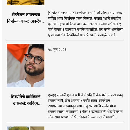
(Shiv Sena UBT rebel MP) 'ऑपरेशन टायगर'च्या
ऑपरेशन टायगरला
चर्चेला आज निर्णायक वळण मिळाले. उबाठा पक्षाने संसदीय
निर्णायक वळण; ठाकरेंच्या
दलाची महत्त्वाची बैठक बोलावली असताना लोकसभेतील ९
बैठकीला ६ खासदार
पैकी केवळ ३ खासदार उपस्थित राहिले, तर चर्चेत असलेल्या
गैरहजर, थेट शिंदे सेनेत
६ खासदारांनी बैठकीकडे पाठ फिरवली. त्यामुळे ठाकरे ..
विलीन होण्याचा प्रस्ताव?
१८ जून २०२६
२०२२ सालची एकनाथ शिंदेंची पहिली बंडखोरी, उबाठा पचवू
शिवसेनेचे बालेकिल्ले
शकली नाही, तोच अवघ्या ४ वर्षांत आता 'ऑपरेशन
ढासळले; आदित्य
टायगर'च्या माध्यमातून पक्षाला दुसरा आणि सर्वात मोठा
ठाकरेंच्या नेतृत्वावरच
धक्का बसला. उबाठाच्या ९ पैकी ६ खासदारांनी थेट दिल्लीत
प्रश्नचिन्ह? ठाकरे ब्रँड
लोकसभा अध्यक्षांची भेट घेऊन वेगळ्या गटाची मागणी ..
नेमका कुठे चुकला?