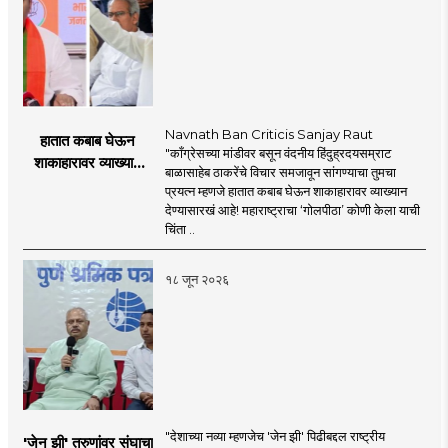
Navnath Ban Criticis Sanjay Raut
हातात कबाब घेऊन
"काँग्रेसच्या मांडीवर बसून वंदनीय हिंदुह्रदयसम्राट
शाकाहारावर व्याख्यान
बाळासाहेब ठाकरेंचे विचार समजावून सांगण्याचा तुमचा
देण्यासारखा राऊत यांचा
प्रयत्न म्हणजे हातात कबाब घेऊन शाकाहारावर व्याख्यान
प्रयत्न - नवनाथ बन
देण्यासारखं आहे! महाराष्ट्राचा ‘गोलपीठा’ कोणी केला याची
चिंता ..
१८ जून २०२६
"देशाच्या नव्या म्हणजेच 'जेन झी' पिढीबद्दल राष्ट्रीय
'जेन झी' तरुणांवर संघाचा