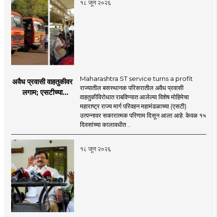
१८ जून २०२६
Maharashtra ST service turns a profit
अवैध प्रवासी वाहतुकीवर
राज्यातील बसस्थानक परिसरातील अवैध प्रवासी
लगाम; एसटीच्या
वाहतुकीविरोधात राबविण्यात आलेल्या विशेष मोहिमेचा
उत्पन्नात १५ दिवसांत
महाराष्ट्र राज्य मार्ग परिवहन महामंडळाच्या (एसटी)
४३.८३ कोटींची वाढ!
उत्पन्नावर सकारात्मक परिणाम दिसून आला आहे. केवळ १५
दिवसांच्या कालावधीत ..
१८ जून २०२६