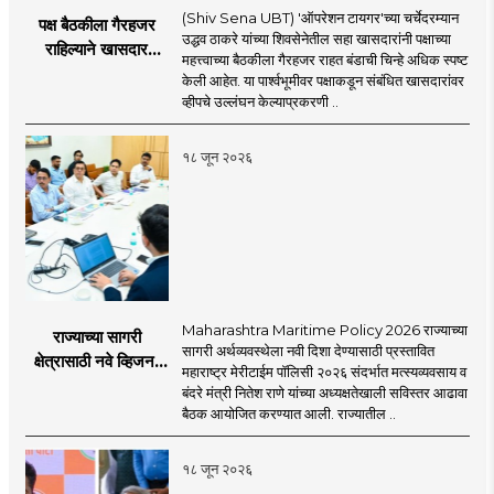
(Shiv Sena UBT) 'ऑपरेशन टायगर'च्या चर्चेदरम्यान
पक्ष बैठकीला गैरहजर
उद्धव ठाकरे यांच्या शिवसेनेतील सहा खासदारांनी पक्षाच्या
राहिल्याने खासदार
महत्त्वाच्या बैठकीला गैरहजर राहत बंडाची चिन्हे अधिक स्पष्ट
अपात्र ठरू शकतात का?
केली आहेत. या पार्श्वभूमीवर पक्षाकडून संबंधित खासदारांवर
व्हीप आणि कायदा नेमकं
व्हीपचे उल्लंघन केल्याप्रकरणी ..
काय सांगतो?
१८ जून २०२६
Maharashtra Maritime Policy 2026 राज्याच्या
राज्याच्या सागरी
सागरी अर्थव्यवस्थेला नवी दिशा देण्यासाठी प्रस्तावित
क्षेत्रासाठी नवे व्हिजन;
महाराष्ट्र मेरीटाईम पॉलिसी २०२६ संदर्भात मत्स्यव्यवसाय व
'महाराष्ट्र मेरीटाईम
बंदरे मंत्री नितेश राणे यांच्या अध्यक्षतेखाली सविस्तर आढावा
पॉलिसी २०२६'चा
बैठक आयोजित करण्यात आली. राज्यातील ..
प्रस्ताव
१८ जून २०२६