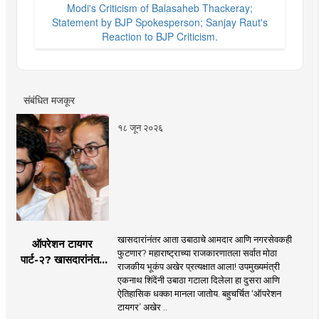
Modi's Criticism of Balasaheb Thackeray;
Statement by BJP Spokesperson; Sanjay Raut's
Reaction to BJP Criticism.
संबंधित मजकूर
१८ जून २०२६
खासदारांनंतर आता उबाठाचे आमदार आणि नगरसेवकही
ऑपरेशन टायगर
फुटणार? महाराष्ट्राच्या राजकारणातला सर्वात मोठा
पार्ट-२? खासदारांनंतर
राजकीय भूकंप अखेर प्रत्यक्षात आला! उपमुख्यमंत्री
आता आमदार आणि
एकनाथ शिंदेंनी उबाठा गटाला दिलेला हा दुसरा आणि
नगरसेवकही शिंदेंच्या
ऐतिहासिक धक्का मानला जातोय. बहुचर्चित ‘ऑपरेशन
वाटेवर?
टायगर’ अखेर ..