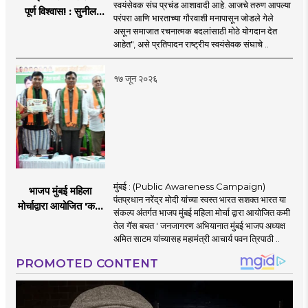
स्वयंसेवक संघ प्रचंड आशावादी आहे. आजचे तरुण आपल्या
पूर्ण विश्वास! : सुनील
परंपरा आणि भारताच्या गौरवाशी मनापासून जोडले गेले
आंबेकर
असून समाजात रचनात्मक बदलांसाठी मोठे योगदान देत
आहेत", असे प्रतिपादन राष्ट्रीय स्वयंसेवक संघाचे ..
१७ जून २०२६
मुंबई : (Public Awareness Campaign)
भाजप मुंबई महिला
पंतप्रधान नरेंद्र मोदी यांच्या स्वस्त भारत सशक्त भारत या
मोर्चाद्वारा आयोजित 'कमी
संकल्प अंतर्गत भाजप मुंबई महिला मोर्चा द्वारा आयोजित कमी
तेल गॅस बचत ' उपक्रम
तेल गॅस बचत ' जनजागरण अभियानात मुंबई भाजप अध्यक्ष
अमित साटम यांच्यासह महामंत्री आचार्य पवन त्रिपाठी ..