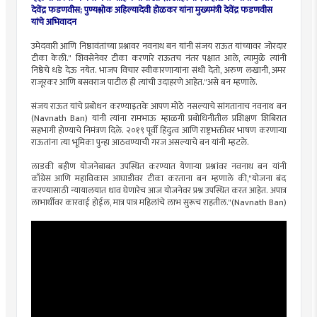
देवेंद्र फडणवीस; पुण्यश्लोक अहिल्यादेवी होळकर यांना मुख्यमंत्री देवेंद्र फडणवीस
यांचे अभिवादन
उमेदवारी आणि निष्ठावंतांच्या प्रश्नावर नवनाथ बन यांनी संजय राऊत यांच्यावर जोरदार
टीका केली." शिवसेनेवर टीका करणारे राऊतच नंतर पक्षात आले, त्यामुळे त्यांनी
निष्ठेचे धडे देऊ नयेत. भाजप विचार स्वीकारणाऱ्यांना संधी देतो, अरुण लखानी, अमर
राजूरकर आणि बसवराज पाटील ही त्यांची उदाहरणे आहेत."असे बन म्हणाले.
संजय राऊत यांचे प्रबोधन करण्याइतके आपण मोठे नसल्याचे सांगतानाच नवनाथ बन
(Navnath Ban) यांनी त्यांना रामभाऊ म्हाळगी प्रबोधिनीतील प्रशिक्षण शिबिरात
सहभागी होण्याचे निमंत्रण दिले. २०१९ पूर्वी हिंदुत्व आणि राष्ट्रभक्तीवर भाषण करणाऱ्या
राऊतांना त्या भूमिका पुन्हा आठवण्याची गरज असल्याचे बन यांनी म्हटले.
लाडकी बहीण योजनेबाबत उपस्थित करण्यात येणाऱ्या प्रश्नांवर नवनाथ बन यांनी
काँग्रेस आणि महाविकास आघाडीवर टीका करताना बन म्हणाले की,"योजना बंद
करण्यासाठी न्यायालयात धाव घेणारेच आज योजनेवर प्रश्न उपस्थित करत आहेत. अपात्र
लाभार्थींवर कारवाई होईल, मात्र पात्र महिलांचे लाभ सुरूच राहतील."(Navnath Ban)