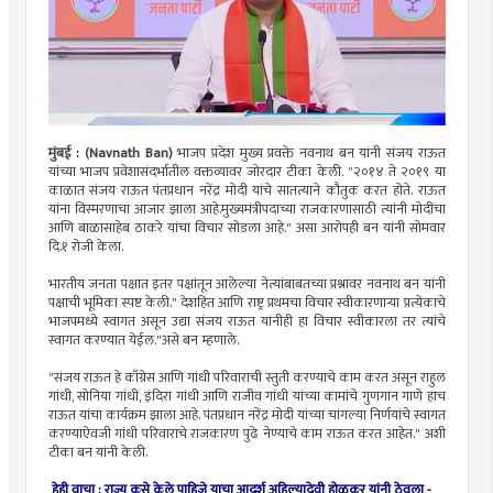
मुंबई : (Navnath Ban)
भाजप प्रदेश मुख्य प्रवक्ते नवनाथ बन यांनी संजय राऊत
यांच्या भाजप प्रवेशासंदर्भातील वक्तव्यावर जोरदार टीका केली. "२०१४ ते २०१९ या
काळात संजय राऊत पंतप्रधान नरेंद्र मोदी यांचे सातत्याने कौतुक करत होते. राऊत
यांना विस्मरणाचा आजार झाला आहे.मुख्यमंत्रीपदाच्या राजकारणासाठी त्यांनी मोदींचा
आणि बाळासाहेब ठाकरे यांचा विचार सोडला आहे." असा आरोपही बन यांनी सोमवार
दि.१ रोजी केला.
भारतीय जनता पक्षात इतर पक्षांतून आलेल्या नेत्यांबाबतच्या प्रश्नावर नवनाथ बन यांनी
पक्षाची भूमिका स्पष्ट केली." देशहित आणि राष्ट्र प्रथमचा विचार स्वीकारणाऱ्या प्रत्येकाचे
भाजपमध्ये स्वागत असून उद्या संजय राऊत यांनीही हा विचार स्वीकारला तर त्यांचे
स्वागत करण्यात येईल."असे बन म्हणाले.
"संजय राऊत हे काँग्रेस आणि गांधी परिवाराची स्तुती करण्याचे काम करत असून राहुल
गांधी, सोनिया गांधी, इंदिरा गांधी आणि राजीव गांधी यांच्या कामांचे गुणगान गाणे हाच
राऊत यांचा कार्यक्रम झाला आहे. पंतप्रधान नरेंद्र मोदी यांच्या चांगल्या निर्णयांचे स्वागत
करण्याऐवजी गांधी परिवाराचे राजकारण पुढे नेण्याचे काम राऊत करत आहेत." अशी
टीका बन यांनी केली.
हेही वाचा : राज्य कसे केले पाहिजे याचा आदर्श अहिल्यादेवी होळकर यांनी ठेवला -