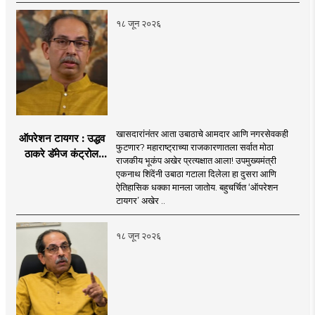
१८ जून २०२६
खासदारांनंतर आता उबाठाचे आमदार आणि नगरसेवकही
ऑपरेशन टायगर : उद्धव
फुटणार? महाराष्ट्राच्या राजकारणातला सर्वात मोठा
ठाकरे डॅमेज कंट्रोल
राजकीय भूकंप अखेर प्रत्यक्षात आला! उपमुख्यमंत्री
करण्यात सपशेल अपयशी!
एकनाथ शिंदेंनी उबाठा गटाला दिलेला हा दुसरा आणि
सहा खासदारांनंतर
ऐतिहासिक धक्का मानला जातोय. बहुचर्चित ‘ऑपरेशन
आमदारांसह नगरसेवकही
टायगर’ अखेर ..
शिंदेंकडे जाण्याच्या चर्चा
सुरू
१८ जून २०२६