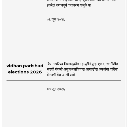
Cluster Society
झालेलं तणावपूर्ण वातावरण यामुळे या ..
Mira Road
०६ जून २०२६
विधान परिषद निवडणुकीत महायुतीने पुन्हा एकदा रणनीतीत
vidhan parishad
सरशी घेतली असून महाविकास आघाडीस अपक्षांना पाठिंबा
elections 2026
देण्याची वेळ आली आहे..
०५ जून २०२६