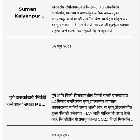
शास्त्रीय संगीतापासून ते चित्रपटातील लोकप्रिय
Suman
गीतांपर्यंत, मागच्या ५ दशकांहून अधिक काळ सुमन
Kalyanpur
कल्याणपुर यांनी भारतीय संगीत विश्वाचा चेहरा मोहरा पार
accorded state
बदलून टाकला. दि. ३१ मे रोजी सायंकाळी मुंबईला त्यांच्या
honours in
राहत्या घरी त्यांचे निधन झाले. दि. १ जून रोजी ..
mumbai |
MahaMTB
०५ जून २०२६
पुणे आणि पिंपरी-चिंचवडमधील विषारी गावठी दारूकांडात
पुणे दारूकांडाचे ‘भिवंडी
22 निष्पाप नागरिकांचा मृत्यू झाल्यानंतर तपासात
कनेक्शन’ उघड! Pune
धक्कादायक माहिती समोर आली आहे. या मृत्यू तांडवामागील
Liquor Tragedy
मुख्य 'भिवंडी कनेक्शन' FDA आणि पोलिसांनी उघड केले
आहे. भिवंडीतील गोदामातून तब्बल 5,929 किलो मिथेनॉल ..
०५ जून २०२६