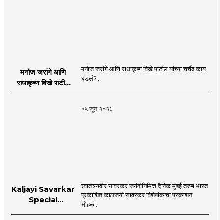
मनोज जरांगे आणि राधाकृष्ण विखे पाटील यांच्या चर्चेत काय
मनोज जरांगे आणि
घडलं?..
राधाकृष्ण विखे पाटील
यांच्या चर्चेत काय घडलं?
०५ जून २०२६
स्वातंत्र्यवीर सावरकर जयंतीनिमित्त दैनिक मुंबई तरुण भारत
Kaljayi Savarkar
प्रकाशित कालजयी सावरकर विशेषांकाचा प्रकाशन
Special
सोहळा..
supplement