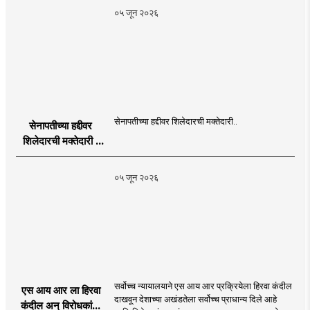
Publication
०५ जून २०२६
Programme in
Dahanu |
MahaMTB
सेनापतीच्या हद्दीवर शिलेदारची मक्तेदारी..
सेनापतीच्या हद्दीवर
शिलेदारची मक्तेदारी |
Sahyadri Tiger
Sheledar |
०५ जून २०२६
MahaMTB
सर्वोच्च न्यायालयाने एस आय आर प्रक्रियेला हिरवा कंदील
एस आय आर ला हिरवा
दाखवून देशाच्या अखंडतेला सर्वोच्च प्राधान्य दिले आहे
कंदील अन् विरोधकांना