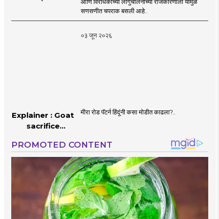
आणि विरोधकांच्या लांगुचालनाच्या राजकारणाला यामुळे
चपराक
सणसणीत चपराक बसली आहे..
०३ जून २०२६
मीरा रोड पॅटर्न हिंदूंनी कसा मोडीत काढला?..
Explainer : Goat
sacrifice
controversy in
Mumbai |
MahaMTB