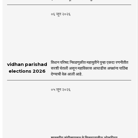
Mira Road
०६ जून २०२६
विधान परिषद निवडणुकीत महायुतीने पुन्हा एकदा रणनीतीत
vidhan parishad
सरशी घेतली असून महाविकास आघाडीस अपक्षांना पाठिंबा
elections 2026
देण्याची वेळ आली आहे..
०५ जून २०२६
शास्त्रीय संगीतापासून ते चित्रपटातील लोकप्रिय