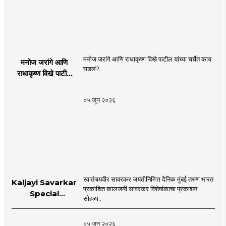
मनोज जरांगे आणि राधाकृष्ण विखे पाटील यांच्या चर्चेत काय
मनोज जरांगे आणि
घडलं?..
राधाकृष्ण विखे पाटील
यांच्या चर्चेत काय घडलं?
०५ जून २०२६
स्वातंत्र्यवीर सावरकर जयंतीनिमित्त दैनिक मुंबई तरुण भारत
Kaljayi Savarkar
प्रकाशित कालजयी सावरकर विशेषांकाचा प्रकाशन
Special
सोहळा..
supplement
Publication
०५ जून २०२६