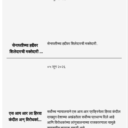
Programme in
Dahanu |
MahaMTB
सेनापतीच्या हद्दीवर शिलेदारची मक्तेदारी..
सेनापतीच्या हद्दीवर
शिलेदारची मक्तेदारी |
Sahyadri Tiger
Sheledar |
०५ जून २०२६
MahaMTB
सर्वोच्च न्यायालयाने एस आय आर प्रक्रियेला हिरवा कंदील
एस आय आर ला हिरवा
दाखवून देशाच्या अखंडतेला सर्वोच्च प्राधान्य दिले आहे
कंदील अन् विरोधकांना
आणि विरोधकांच्या लांगुचालनाच्या राजकारणाला यामुळे
चपराक
सणसणीत चपराक बसली आहे..