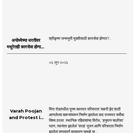
श्रीकृष्ण जन्मभूमी मुक्तीसाठी कारसेवा होणार?..
अयोध्येच्या धरतीवर
मथुरेतही कारसेवा होणार?
| Shri Krishna
Janmabhoomi |
०६ जून २०२६
MahaMTB
मिरा रोडमधील पूनम क्लस्टर परिसरात ‘बकरी ईद’साठी
Varah Poojan
आणलेल्या बकऱ्यांवरून निर्माण झालेला वाद राज्यभर चर्चेचा
and Protest in
विषय ठरला. स्थानिक रहिवाशांचा विरोध, ‘हनुमान चालीसा’
Poonam
पठण, त्यानंतर झालेलं ‘वराह’ पूजन आणि परिसरात निर्माण
Cluster Society
झालेलं तणावपूर्ण वातावरण यामुळे या ..