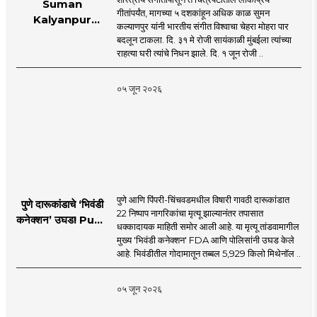
Suman
गीतांपर्यंत, मागच्या ५ दशकांहून अधिक काळ सुमन
Kalyanpur
कल्याणपुर यांनी भारतीय संगीत विश्वाचा चेहरा मोहरा पार
accorded state
बदलून टाकला. दि. ३१ मे रोजी सायंकाळी मुंबईला त्यांच्या
honours in
राहत्या घरी त्यांचे निधन झाले. दि. १ जून रोजी ..
mumbai |
MahaMTB
०५ जून २०२६
पुणे आणि पिंपरी-चिंचवडमधील विषारी गावठी दारूकांडात
पुणे दारूकांडाचे ‘भिवंडी
22 निष्पाप नागरिकांचा मृत्यू झाल्यानंतर तपासात
कनेक्शन’ उघड! Pune
धक्कादायक माहिती समोर आली आहे. या मृत्यू तांडवामागील
Liquor Tragedy
मुख्य 'भिवंडी कनेक्शन' FDA आणि पोलिसांनी उघड केले
आहे. भिवंडीतील गोदामातून तब्बल 5,929 किलो मिथेनॉल ..
०५ जून २०२६