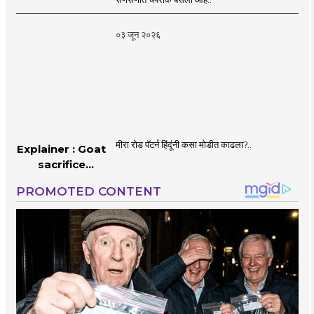
०३ जून २०२६
मीरा रोड पॅटर्न हिंदूंनी कसा मोडीत काढला?..
Explainer : Goat
sacrifice
controversy in
Mumbai |
MahaMTB