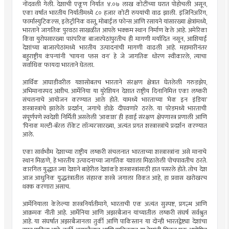
नोंदवली गेली. देशाची एकूण निर्यात ४.०७ लाख कोटींच्या घरात पोहोचली असून,
एका वर्षात भारतीय निर्यातीमध्ये ८० हजार कोटी रुपयांची वाढ झाली. इंजिनिअरिंग,
फार्मास्युटिकल्स, इलेट्रॉनिक वस्तू, मोबाईल फोन्स आणि रसायने यांसारख्या क्षेत्रांमध्ये,
भारताने जागतिक पुरवठा साखळीत आपले भक्कम स्थान निर्माण केले आहे. अमेरिका
किंवा युरोपसारख्या पारंपरिक बाजारपेठांपुरतीच ही मागणी मर्यादित नसून, आशियाई
देशांच्या बाजारपेठांमध्ये भारतीय उत्पादनांची मागणी वाढली आहे. महामारीनंतर
बहुराष्ट्रीय कंपन्यांनी ‘चायना प्लस वन’ हे जे जागतिक धोरण स्वीकारले, त्याचा
सर्वाधिक फायदा भारताने घेतला.
आर्थिक आघाडीवरील यशासोबतच भारताने संरक्षण क्षेत्रात घेतलेली गरुडझेप,
अभिमानास्पद अशीच. आर्मेनिया या युरेशियन देशात राष्ट्रीय दिनानिमित्त एका लष्करी
संचलनाचे आयोजन करण्यात आले होते. यामध्ये भारताच्या ‘मेक इन इंडिया’
शस्त्रास्त्रांचे झालेले प्रदर्शन, जगाचे डोळे दीपवणारे ठरले. या परेडमध्ये भारताची
संपूर्णपणे स्वदेशी निर्मिती असलेली ‘आकाश’ ही हवाई संरक्षण क्षेपणास्त्र प्रणाली आणि
‘पिनाक मल्टी-बॅरल रॉकेट लॉन्चर’सारख्या, अत्यंत प्रगत शस्त्रास्त्रांचे प्रदर्शन करण्यात
आले.
एका सार्वभौम देशाच्या राष्ट्रीय लष्करी संचलनात भारताच्या शस्त्रास्त्रांना असे मानाचे
स्थान मिळणे, हे भारतीय उत्पादनाच्या जागतिक यशाला मिळालेली पोचपावतीच ठरते.
कारगिल युद्धात ज्या देशाने बाहेरील देशांकडे शस्त्रास्त्रांसाठी हात पसरले होते. तोच देश
आज आधुनिक युद्धतंत्रातील संहारक शस्त्रे जगाला विकत आहे, हा प्रवास खरोखरच
थक्क करणारा असाच.
आर्मेनियाला केलेल्या शस्त्रनिर्यातीमागे, भारताची एक अत्यंत सुस्पष्ट, प्रगल्भ आणि
आक्रमक नीती आहे. आर्मेनिया आणि अझरबैजान यांच्यातील लष्करी संघर्ष सर्वश्रुत
आहे. या संघर्षात अझरबैजानला तुर्की आणि पाकिस्तान या दोन्ही भारतद्वेष्ट्या देशांचा