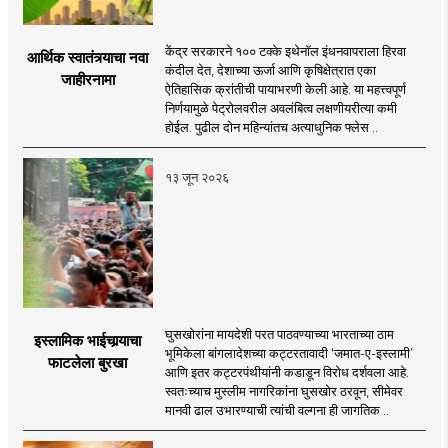
केंद्र सरकारने १०० टक्के इथेनॉल इंधनवापराला हिरवा
आर्थिक स्वातंत्र्याचा नवा
कंदील देत, देशाच्या ऊर्जा आणि कृषिक्षेत्रात एका
जाहीरनामा
ऐतिहासिक क्रांतीची पायाभरणी केली आहे. या महत्त्वपूर्ण
निर्णयामुळे पेट्रोलवरील अवलंबित्व लक्षणीयरीत्या कमी
होईल. पुढील दोन महिन्यांतच अत्याधुनिक फ्लेस ..
१३ जून २०२६
घुसखोरांना मायदेशी परत पाठवण्याच्या भारताच्या ठाम
इस्लामिक भाईचार्‍याचा
भूमिकेला बांगलादेशच्या कट्टरतावादी ‘जमात-ए-इस्लामी’
फाटलेला बुरखा
आणि इतर कट्टरपंथीयांनी कडाडून विरोध दर्शवला आहे.
स्वतःच्याच मुस्लीम नागरिकांना घुसखोर ठरवून, सीमेवर
मानवी ढाल उभारण्याची त्यांची वल्गना ही जागतिक ..