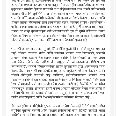
उघड पाठिंबा आहे. तुर्की, अझरबैजान आणि पाकिस्तान या देशांनी मिळून एक अघोषित
इस्लामिक लष्करी गट तयार केला असून, तो आंतरराष्ट्रीय व्यासपीठांवर काश्मीरच्या
मुद्द्यावरून भारतीय हिताला सातत्याने बाधा पोहोचवण्याचा प्रयत्न करतो. पाकिस्तानचे
दहशतवादी आणि तुर्कीयेचे प्रगत ड्रोन्स अझरबैजानच्या मदतीला उभे राहिल्यावर,
भारताने आर्मेनियाच्या पाठीशी खंबीरपणे उभे राहण्याचा निर्णय घेतला. ‘आकाश’ आणि
‘पिनाक’सारखी विद्ध्वंसक शस्त्रे आर्मेनियाला देऊन, भारताने तुर्कीये - अझरबैजान -
पाकिस्तानच्या अभद्र आघाडीला कठोर इशारा दिला आहे. तुम्ही आमच्या शत्रूंना मदत
कराल, तर आम्ही तुमच्या शत्रूंना अशी अद्ययावत शस्त्रे देऊ की तुमचे अस्तित्वच धोयात
येईल. आर्मेनिया हा भारताचा संरक्षण क्षेत्रात सर्वांत मोठा ग्राहक झाला आहे. कोट्यवधी
डॉलर्सची शस्त्रास्त्रे, भारत आज आर्मेनियाला आत्मविश्वासाने पुरवत आहे.
भारताची ही प्रगल्भ संरक्षण मुत्सद्देगिरी आर्मेनियापुरती किंवा युरेशियापुरती मर्यादित
नाही. चीनला त्याच्याच भाषेत आणि त्याच्याच अंगणात उत्तर देण्यासाठी, भारताने
आपल्या ‘अ‍ॅक्ट ईस्ट पॉलिसी’अंतर्गत आग्नेय आशियाई देशांसोबतही सामरिक संबंध
कमालीचे दृढ केले आहेत. दक्षिण चीन समुद्रात चीनच्या वाढत्या दादागिरीला चाप
लावण्यासाठी, भारताने व्हिएतनामसोबत ‘ब्रह्मोस सुपरसॉनिक क्रूझ’ क्षेपणास्त्रांचा करार
केला. व्हिएतनाम हा चीनचा पारंपरिक शत्रू. त्याला ‘ब्रह्मोस’सारखे अस्त्र देऊन, भारताने
चीनची डोकेदुखी वाढवली आहे. याशिवाय, इंडोनेशियासारख्या आणखी एका
महत्त्वाच्या आशियाई देशासोबतही, शस्त्रास्त्रनिर्यातीची आणि विशेषतः ‘ब्रह्मोस’ क्षेपणास्त्र
देण्याची भारताची चर्चा आता अगदी अंतिम टप्प्यात आली आहे. फिलीपिन्सने याआधीच
भारताकडून ‘ब्रह्मोस’ क्षेपणास्त्रे खरेदी करून, आपल्या नौदलात तैनात केली आहेत. हे
सर्व देश चीनच्या विस्तारवादी धोरणाने त्रस्त असून, त्यांना आता भारताच्या रूपाने एक
खंबीर, लोकशाहीवादी आणि विश्वासार्ह सामरिक पाठीराखा मिळाला आहे.
‘मेक इन इंडिया’ या मोहिमेची सुरुवात झाल्यावर, देशातील काही विरोधी पक्षांनी, तसेच
संकुचित वृत्तीच्या नेत्यांनी आणि पाश्चात्य अर्थतज्ज्ञांनी याची खिल्ली उडवली. भारत
कधीही शस्त्रास्त्र निर्यातदार देश बनू शकत नाही, असाच त्यांचा दावा होता. मात्र, आज