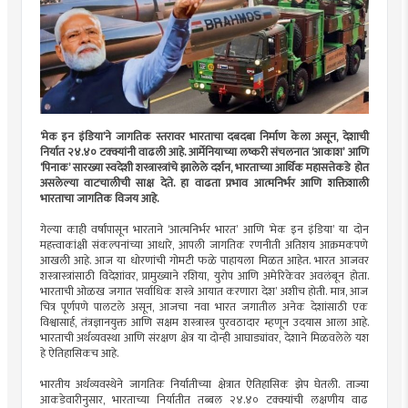
‘मेक इन इंडिया’ने जागतिक स्तरावर भारताचा दबदबा निर्माण केला असून, देशाची
निर्यात २४.४० टक्क्यांनी वाढली आहे. आर्मेनियाच्या लष्करी संचलनात ‘आकाश’ आणि
‘पिनाक’ सारख्या स्वदेशी शस्त्रास्त्रांचे झालेले दर्शन, भारताच्या आर्थिक महासत्तेकडे होत
असलेल्या वाटचालीची साक्ष देते. हा वाढता प्रभाव आत्मनिर्भर आणि शक्तिशाली
भारताचा जागतिक विजय आहे.
गेल्या काही वर्षांपासून भारताने ‘आत्मनिर्भर भारत’ आणि ‘मेक इन इंडिया’ या दोन
महत्त्वाकांक्षी संकल्पनांच्या आधारे, आपली जागतिक रणनीती अतिशय आक्रमकपणे
आखली आहे. आज या धोरणांची गोमटी फळे पाहायला मिळत आहेत. भारत आजवर
शस्त्रास्त्रांसाठी विदेशांवर, प्रामुख्याने रशिया, युरोप आणि अमेरिकेवर अवलंबून होता.
भारताची ओळख जगात ‘सर्वाधिक शस्त्रे आयात करणारा देश’ अशीच होती. मात्र, आज
चित्र पूर्णपणे पालटले असून, आजचा नवा भारत जगातील अनेक देशांसाठी एक
विश्वासार्ह, तंत्रज्ञानयुक्त आणि सक्षम शस्त्रास्त्र पुरवठादार म्हणून उदयास आला आहे.
भारताची अर्थव्यवस्था आणि संरक्षण क्षेत्र या दोन्ही आघाड्यांवर, देशाने मिळवलेले यश
हे ऐतिहासिकच आहे.
भारतीय अर्थव्यवस्थेने जागतिक निर्यातीच्या क्षेत्रात ऐतिहासिक झेप घेतली. ताज्या
आकडेवारीनुसार, भारताच्या निर्यातीत तब्बल २४.४० टक्क्यांची लक्षणीय वाढ