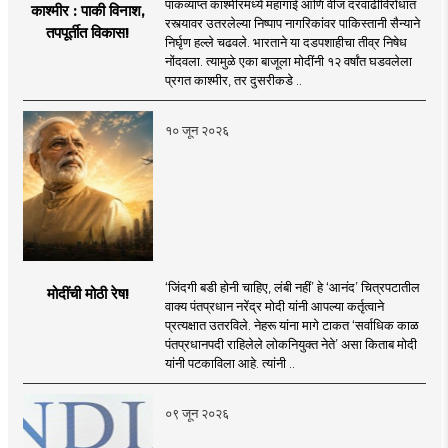
पाकव्याप्त काश्मीरमध्ये महागाई आणि वीज दरवाढीविरोधात
काश्मीर : पाकी विनाश,
रस्त्यावर उतरलेल्या निष्पाप नागरिकांवर पाकिस्तानी सैन्याने
तपपूर्तीत विकास!
निर्घृण हल्ले चढवले. भारताने या दडपशाहीचा तीव्र निषेध
नोंदवला. त्यामुळे एका बाजूला मोदींनी १२ वर्षांत घडवलेला
प्रगत काश्मीर, तर दुसरीकडे ..
१० जून २०२६
‘जिंदगी बडी होनी चाहिए, लंबी नहीं’ हे ‘आनंद’ चित्रपटातील
मोदींची मोठी रेष!
वाक्य पंतप्रधान नरेंद्र मोदी यांनी आपल्या कर्तृत्वाने
प्रत्यक्षात उतरविले. नेहरू यांना मागे टाकत ‘सर्वाधिक काळ
पंतप्रधानपदी राहिलेले लोकनियुक्त नेते’ असा किताब मोदी
यांनी पटकाविला आहे. त्यांनी ..
०९ जून २०२६