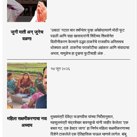
‘उबाठा’ गटात चार वर्षांनंतर पुन्हा अपेक्षेप्रमााणे मोठी फूट
जुनी माती अन् जुनेच
पडली आणि सहा खासदारांनी शिंदेंच्या शिवसेनेत
वळण!
विलीनीकरण केल्याने उद्धव ठाकरेंचे राजकीय अस्तित्वच
धोक्यात आले. ठाकरेंचा पराकोटीचा अहंकार आणि संवादाचा
अभाव, यामुळेच हा दुसर्‍या फुटीचाही अंक ..
१७ जून २०२६
मुख्यमंत्री देवेंद्र फडणवीस यांच्या निर्देशानुसार,
महिला सक्षमीकरणाचा नवा
महसूलमंत्री चंद्रशेखर बावनकुळे यांनी जाहीर केलेला ‘एक
अध्याय
बचत गट, एक हेक्टर जागा’ हा निर्णय महिला सक्षमीकरणाच्या
दिशेने टाकलेले एक ऐतिहासिक पाऊल म्हणावे लागेल. बांबू