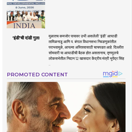
मुळातच कमजोर पायावर उभी असलेली ‌‘इंडी‌’ आघाडी
‘इंडी‌’ची दांडी गुल!
तामिळनाडू आणि प. बंगाल विधानसभा निवडणुकांतील
पराभवामुळे, आपल्या अस्तित्वासाठी चाचपडत आहे. दिल्लीत
सोमवारी या आघाडीची बैठक होत असतानाच, तृणमूलचे
लोकसभेतील निदान 12 खासदार केंद्रीय मंत्री भूपेंद्र सिंह
..