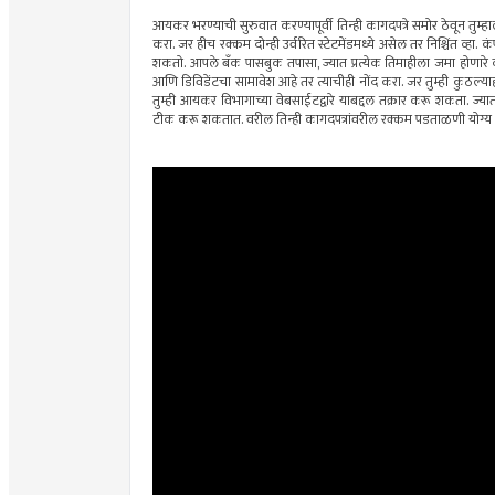
आयकर भरण्याची सुरुवात करण्यापूर्वी तिन्ही कागदपत्रे समोर ठेवून तुम्ह
करा. जर हीच रक्कम दोन्ही उर्वरित स्टेटमेंडमध्ये असेल तर निश्चिंत व
शकतो. आपले बँक पासबुक तपासा, ज्यात प्रत्येक तिमाहीला जमा होणारे
आणि डिविडेंटचा सामावेश आहे तर त्याचीही नोंद करा. जर तुम्ही कुठ
तुम्ही आयकर विभागाच्या वेबसाईटद्वारे याबद्दल तक्रार करू शकता. ज्या
टीक करू शकतात. वरील तिन्ही कागदपत्रांवरील रक्कम पडताळणी योग्य 