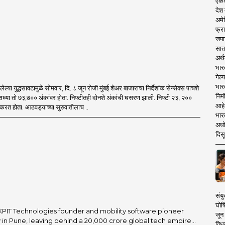
एकदा
देश
अमेर
फ्रा
जपा
सात
अर्थ
भार
गेल्
भार
सलेल्या युद्धसावटामुळे सोमवार, दि. ८ जून रोजी मुंबई शेअर बाजाराचा निर्देशांक सेन्सेक्स पाचशे
निमं
ध्या तो ७३,७०० अंकांवर होता. निफ्टीतही दोनशे अंकांची घसरण झाली. निफ्टी २३, २००
आहे.
करत होता. आठवड्याच्या सुरुवातीलाच ..
भारत
अधो
दिसू
संयु
घोष
 KPIT Technologies founder and mobility software pioneer
जून 
in Pune, leaving behind a ₹20,000 crore global tech empire...
विधव