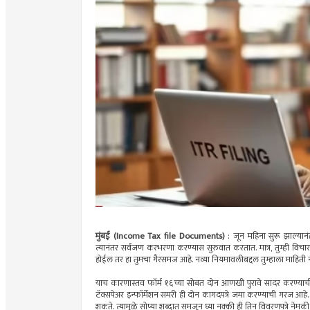
मुंबई (Income Tax file Documents)
: जून महिना सुरू झाल्या
त्यानंतर सर्वजण करभरणा करण्यास सुरुवात करतात. मात्र, तुम्ही 
होईल तर हा तुमचा गैरसमज आहे. नव्या नियमावलीबद्दल तुम्हाला माहिती न
याच कारणास्तव फॉर्म १६च्या सोबत दोन आणखी पुरावे सादर करण्या
टॅक्सपेअर इन्फॉर्मेशन समरी ही दोन कागदपत्रे जमा करण्याची गरज आ
शकते. त्यामुळे सोप्या शब्दात समजून घ्या नक्की ही तिन विवरणपत्रे नेम