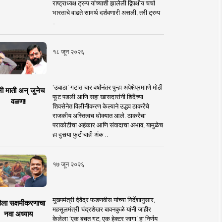
राष्ट्राध्यक्ष ट्रम्प यांच्याशी झालेली द्विपक्षीय चर्चा
भारताचे वाढते सामर्थ दर्शवणारी असली, तरी ट्रम्प
..
१८ जून २०२६
‘उबाठा’ गटात चार वर्षांनंतर पुन्हा अपेक्षेप्रमााणे मोठी
नी माती अन् जुनेच
फूट पडली आणि सहा खासदारांनी शिंदेंच्या
वळण!
शिवसेनेत विलीनीकरण केल्याने उद्धव ठाकरेंचे
राजकीय अस्तित्वच धोक्यात आले. ठाकरेंचा
पराकोटीचा अहंकार आणि संवादाचा अभाव, यामुळेच
हा दुसर्‍या फुटीचाही अंक ..
१७ जून २०२६
मुख्यमंत्री देवेंद्र फडणवीस यांच्या निर्देशानुसार,
िला सक्षमीकरणाचा
महसूलमंत्री चंद्रशेखर बावनकुळे यांनी जाहीर
नवा अध्याय
केलेला ‘एक बचत गट, एक हेक्टर जागा’ हा निर्णय