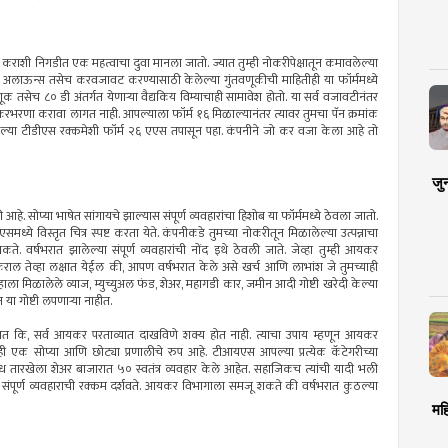
 कराशी निगडीत एक महत्वाचा दुवा मानला जातो. ज्यात तुम्ही नोकरीपेक्षातून कमावलेल्या
ल अलाऊन्स तसेच करवजावट करण्यासाठी केलेल्या गुंतवणूकीची माहितीही या फॉर्ममध्ये
तसेच ८० डी अंतर्गत येणाऱ्या वैद्यकिय विम्याचाही सामावेश होतो. या सर्व वजावटीनंतर
 करभरणा करावा लागत नाही. आपल्याला फॉर्म १६ मिळाल्यानंतर त्यावर तुमचा पॅन क्रमांक
आलेल्या टीडीएस रक्कमेशी फॉर्म २६ एएस तपासून पहा. कंपनीने जो कर वजा केला आहे तो
जु
े. सोप्या भाषेत सांगायचे झाल्यास संपूर्ण व्यवहारांचा हिशोब या फॉर्ममध्ये ठेवला जातो.
ये विस्तृत चित्र स्पष्ट करता येते. कंपनीकडे तुमच्या नोकरीतून मिळालेल्या उत्पन्नाचा
वर्षभरात झालेल्या संपूर्ण व्यवहारांची नोंद इथे ठेवली जाते. जेव्हा तुम्ही आयकर
ोड कराल तेव्हा लक्षात येईल की, आपण वर्षभरात केले असे खर्च आणि लाभांश जे तुमच्याही
ा मिळालेले व्याज, म्युच्युअल फंड, शेअर, महागडी कार, जमीन आदी गोष्टी खरेदी केल्या
ा गोष्टी लपणाऱ्या नाहीत.
होतात कि, सर्व आयकर परताव्यात दाखविणे शक्य होत नाही. त्याचा उपाय म्हणून आयकर
ही एक सोप्या आणि छोट्या प्रणालीचे रुप आहे. टीआयएस आपल्या प्रत्येक कॅटेगरीच्या
तारखेला शेअर बाजारात ५० स्वतंत्र व्यवहार केले आहेत. सहाजिकच त्यांची यादी भली
ंपूर्ण व्यवहाराची रक्कम दर्शवते. आयकर विभागाला समजू शकते की वर्षभरात कुठल्या
मह