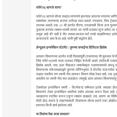
फॉर्म १६ म्हणजे काय?
फॉर्म १६ म्हणजे सोप्या शब्दांत सांगायचे झाल्यास आपल्या पगाराचा आणि
रक्कमेवर लागणाऱ्या कराचा उल्लेख त्यात असतो. एचआरए, लिव ट्रॅव्ह
उपलब्ध असतो. उदा. ८० सी अंतर्गत पीएफ, एलआयसी किंवा अन्य गुंतवणूक 
तुम्हाला करपात्र रक्कम भरावी लागते. जर यांची वजावट शून्य असेल तर
अचूक आहे की नाही हे नीट तपासा.त्यानंतर पार्ट एमद्ये दाखविण्यात 
सरकारकडे जमा केला आहे, याची पुष्टी याद्वारेच होते.
ॲन्यूअल इन्फॉर्मेशन स्टेटमेंट : तुमच्या कमाईचा डिजिटल हिशोब
आयकर विभागाच्या अंतर्गत काही दिवसांपूर्वी (एआयएस) ची सुरुवात केली आह
जिथे फॉर्म १६मध्ये फक्त वजावट निश्चित केलेली असते त्याऐवजी एआयएसमध्
हिशोब असतो. मात्र, इतर मिळकत रक्कमेबद्दल एआयएसमध्ये समजू शकते. 
विभागाच्या संकेतस्थळाद्वारे तुमच्या लॉगिननुसार हे स्टेटमेंड डाऊनल
लक्षात नसतील पण त्याची नोंद आयकर विभाग चोख ठेवत आहे. उदा. तुम्हाल
असतील तर त्याची नोंद यात आढळेल. त्यामुळे आता आयकर विभागापासून य
टॅक्सपेअर इन्फॉर्मेशन समरी – कित्येकदा वर्षभरात इतके व्यवहार 
विभागाने टॅक्स इन्फॉर्मेशन समरीचा पर्याय उपलब्ध करून दिला आहे. 
व्यवहारांना एकत्रित करुन एकूण रक्कम दाखवते. उदा. आपण जर विविध 
मोठी होऊ शकते. हे टाळण्यासाठी टीआयएस सोप्या प्रकारे एका ओळीत स
प्रकारात किती खर्च झालेला आहे.
या तिघांचा मेळ कसा साधाल?