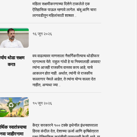
महिला सक्षमीकरणाच्या दिशेने टाकलेले एक
ऐतिहासिक पाऊल म्हणावे लागेल. बांबू आणि चारा
लागवडीतून महिलांसाठी शाश्वत ..
१६ जून २०२६
वय वाढल्यावर माणसाला नैसर्गिकरीत्याच थोडीफार
र्याय थोडा सक्षम
प्रगल्भता येते. राहुल गांधी हे या नियमालाही अपवाद!
करा!
त्यांना आजही राजकीय वास्तव काय आहे, याचे
आकलन होत नाही. अर्थात, त्यांनी जे राजकीय
सल्लागार नेमले आहेत, ते त्यांना योग्य सल्ला देत
नाहीत, अन्यथा ज्या ..
१५ जून २०२६
केंद्र सरकारने १०० टक्के इथेनॉल इंधनवापराला
्थिक स्वातंत्र्याचा
हिरवा कंदील देत, देशाच्या ऊर्जा आणि कृषिक्षेत्रात
नवा जाहीरनामा
एका ऐतिहासिक क्रांतीची पायाभरणी केली आहे. या