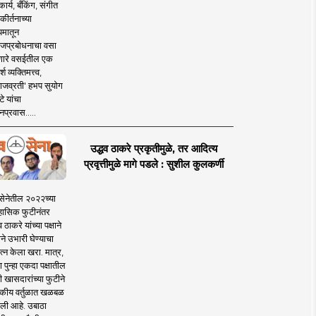
ार्य, बँकिंग, संगीत
कीर्तनाच्या
यमातून
जप्रबोधनाचा वसा
ारे वसईतील एक
श व्यक्तिमत्त्व,
ाजव्रती' हभप सुयोग
े यांचा
प्रवास.....
उद्धव ठाकरे प्रकृतीमुळे, तर आदित्य
प्रवृत्तीमुळे मागे पडले : सुशील कुलकर्णी
सेनेतील २०२२च्या
हासिक फुटीनंतर
व ठाकरे यांच्या पक्षाने
ाने उभारी घेण्याचा
त्न केला खरा. मात्र,
पुन्हा एकदा पक्षातील
 खासदारांच्या फुटीने
कीय वर्तुळात खळबळ
ली आहे. उबाठा