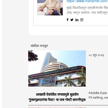
https://www.mahamtb.com/
मुंबई विद्यापीठातून एमएसीजेपर्यंत श
(वेब) म्हणून कार्यरत. पाच वर्षांपास
वृत्तपत्रांतील निनावी सुत्रांच्या 
अभ्यासक.
संबंधित मजकूर
०८ जून २०२६
Middle East 
आखाती देशांतील तणावामुळे बुडतोय
FII selling,
गुंतवणूकदारांचा पैसा? या पाच गोष्टी कारणीभूत!