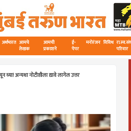
अर्थभारत
आमचे
आमची
ई-
मनोरंजन
विविध
रा.स्व.स
लेखक
प्रकाशने
पेपर
परिवार
 घ्या! अन्यथा नोटीशीला द्यावे लागेल उत्तर