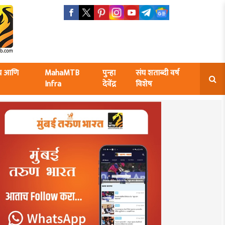
ंघ आणि
MahaMTB
पुन्हा
संघ शताब्दी वर्ष
Infra
देवेंद्र
विशेष