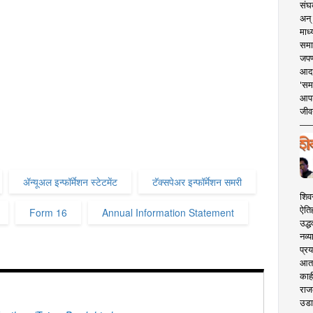
संघक
अन् 
माध्
समा
जपण
आदर्
'सम
आपट
जीवन
ॲन्यूअल इन्फॉर्मेशन स्टेटमेंट
टॅक्सपेअर इन्फॉर्मेशन समरी
शिव
ऐति
Form 16
Annual Information Statement
उद्ध
नव्य
प्रय
आता 
काही
राज
उडा