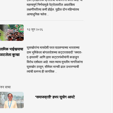
महत्त्वपूर्ण निर्णयामुळे पेट्रोलवरील अवलंबित्व
लक्षणीयरीत्या कमी होईल. पुढील दोन महिन्यांतच
अत्याधुनिक फ्लेस ..
१३ जून २०२६
घुसखोरांना मायदेशी परत पाठवण्याच्या भारताच्या
लामिक भाईचार्‍याचा
ठाम भूमिकेला बांगलादेशच्या कट्टरतावादी ‘जमात-
फाटलेला बुरखा
ए-इस्लामी’ आणि इतर कट्टरपंथीयांनी कडाडून
विरोध दर्शवला आहे. स्वतःच्याच मुस्लीम नागरिकांना
घुसखोर ठरवून, सीमेवर मानवी ढाल उभारण्याची
त्यांची वल्गना ही जागतिक ..
रुर वाचा
'समाजव्रती' हभप सुयोग आपटे