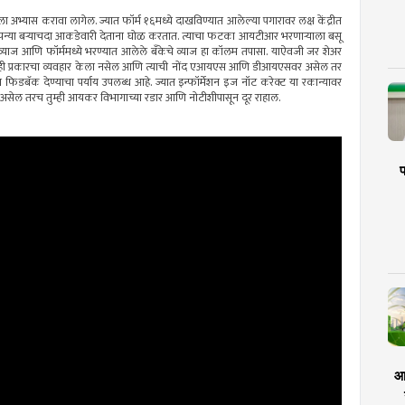
ाला अभ्यास करावा लागेल. ज्यात फॉर्म १६मध्ये दाखविण्यात आलेल्या पगारावर लक्ष केंद्रीत
्हा. कंपन्या बऱ्याचदा आकडेवारी देताना घोळ करतात. त्याचा फटका आयटीआर भरणाऱ्याला बसू
 व्याज आणि फॉर्ममध्ये भरण्यात आलेले बँकेचे व्याज हा कॉलम तपासा. याऐवजी जर शेअर
ल्याही प्रकारचा व्यवहार केला नसेल आणि त्याची नोंद एआयएस आणि डीआयएसवर असेल तर
त फिडबॅक देण्याचा पर्याय उपलब्ध आहे. ज्यात इन्फॉर्मेशन इज नॉट करेक्ट या रकान्यावर
असेल तरच तुम्ही आयकर विभागाच्या रडार आणि नोटीशीपासून दूर राहाल.
प
आर