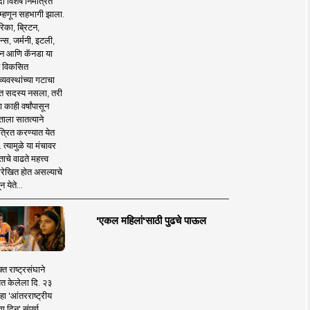
 विशेष निमंत्रित
 म्हणून सहभागी झाला.
िका, ब्रिटन,
न्स, जर्मनी, इटली,
न आणि कॅनडा या
 विकसित
व्यवस्थांच्या गटाचा
त सदस्य नसला, तरी
या काही वर्षांपासून
ताला सातत्याने
त्रित करण्यात येत
 त्यामुळे या मंचावर
ाचे वाढते महत्त्व
रेखित होत असल्याचे
न येते...
'एकल महिलां'साठी पुढचे पाऊल
क्त राष्ट्रसंघाने
ित केलेला दि. २३
हा 'आंतरराष्ट्रीय
ा दिन' संपूर्ण