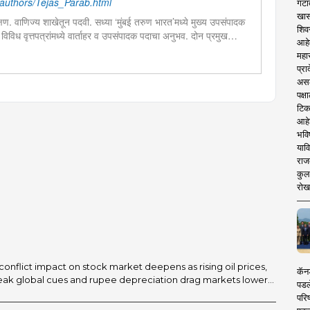
authors/Tejas_Parab.html
गटा
खास
िक्षण. वाणिज्य शाखेतून पदवी. सध्या ‘मुंबई तरुण भारत’मध्ये मुख्य उपसंपादक
शिव
ून विविध वृत्तपत्रांमध्ये वार्ताहर व उपसंपादक पदाचा अनुभव. दोन प्रमुख
आहे
बातम्यांबद्दल संशोधन. डिजिटल मीडियासाठी लेखन. डिजिटल मार्केटींग विषयाचा
महार
प्रा
असले
पक्
टिक
आहे
भवि
याव
राज
कुलक
रोख
conflict impact on stock market deepens as rising oil prices,
कॅनड
 weak global cues and rupee depreciation drag markets lower...
पडल
परिष