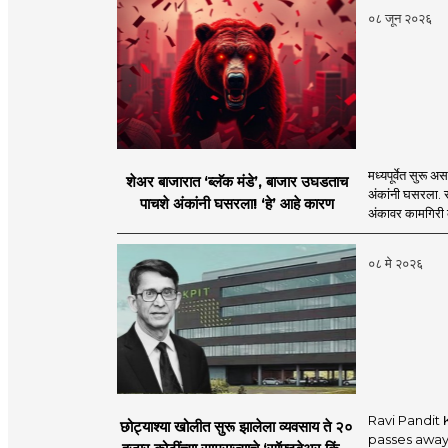
०८ जून २०२६
मध्यपूर्वेत सुरू अ
शेअर बाजारात ‘ब्लॅक मंडे’, बाजार उघडताच
अंकांनी घसरला. स
पाचशे अंकांनी घसरला! ‘हे’ आहे कारण
अंकावर कामगिरी 
०८ मे २०२६
Ravi Pandit
छोट्याश्या खोलीत सुरू झालेला व्यवसाय ते २०
passes away 