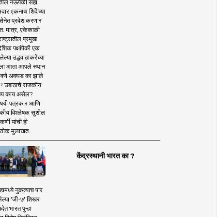
तील नऊपैकी सहा
दार एकनाथ शिंदेंच्या
सेनेत प्रवेश करणार
त. मात्र, एकेकाळी
ाष्ट्रातील प्रमुख
देशिक पक्षांपैकी एक
ल्या उद्धव ठाकरेंच्या
षाला आता आपले स्थान
वणे अवघड का झाले
? उबाठाचे राजकीय
ष्य काय असेल?
िषयी पत्रकार आणि
कीय विश्लेषक सुशील
र्णी यांची ही
ठोक मुलाखत..
केंद्रस्थानी भारत का ?
ामध्ये नुकत्याच पार
ेल्या 'जी-७' शिखर
देत भारत पुन्हा