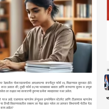
अ
नंतर देशातील नोकरदारवर्गाला आपआपल्या कंपनीतून फॉर्म १६ मिळण्यास सुरुवात होते.
विचार करत असाल की, तुम्ही फॉर्म १६च्या भरवशावर बसाल आणि करभरणा सुलभ व अचूक
सेल तर लक्षात घ्या सरकारची तुमच्या प्रत्येक व्यवहारावर नजर असेल.
भा
ची गरज आहे. एआयएस म्हणजेच ॲन्युअल इन्फोर्मेशन स्टेटमेंट आणि टीआयएस म्हणजेच
हे. या तिन्ही विवरणपत्रातील रक्कम जर मेळ खात नसेल तर आयकर विभागाची नोटीस येऊ
की काय आहेत?