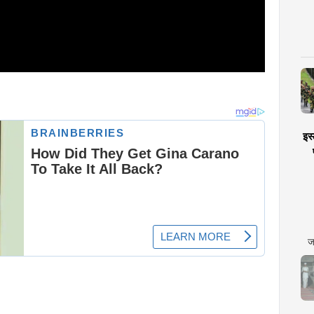
इस्
ज