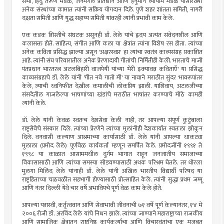
सभा, हिंदु तरूण मंडळ, जनमंगल प्रतिष्ठान आणि हनुमान व्यायाम मंडळ यांसारख्या
अनेक संस्थांच्या कामात त्यांनी सक्रिय योगदान दिले. पुणे शहर शांतता समिती, नागरी
दक्षता समिती आणि युद्ध सहाय्य समिती यांवरही त्यांनी प्रभावी काम केले.
एक कडक शिस्तीचे संघटक असूनही डॉ. लेले यांचे हृदय अत्यंत संवेदनशील आणि
कलासक्त होते. साहित्य, संगीत आणि कला या क्षेत्रांत त्यांना विशेष रस होता. त्यांच्या
अनेक कविता प्रसिद्ध झाल्या असून 'अक्षरस्वप्न' हा त्यांचा स्वतंत्र काव्यसंग्रह प्रकाशित
आहे. त्यांनी संघ परिवारातील अनेक प्रेरणादायी गीतांची निर्मितीही केली. भारताचे माजी
पंतप्रधान भारतरत्न अटलबिहारी वाजपेयी यांच्या 'मेरी इक्यावन्न कविताएँ' या प्रसिद्ध
काव्यसंग्रहाचे डॉ. लेले यांनी 'गीत नवे गातो मी' या नावाने मराठीत सुंदर भावरूपांतर
केले, ज्याची ध्वनिफीत देखील कमालीची लोकप्रिय झाली. याशिवाय, अटलजींच्या
संसदेतील गाजलेल्या भाषणांच्या खंडांचे मराठीत भाषांतर करण्याचे मोठे कामही
त्यांनी केले.
डॉ. लेले यांनी केवळ स्वतःच देशसेवा केली नाही, तर आपल्या संपूर्ण कुटुंबाला
राष्ट्रसेवेचे संस्कार दिले. त्यांच्या प्रेरणेने त्यांच्या मुलांनीही देशकार्यात स्वतःला झोकून
दिले. वनवासी कल्याण आश्रमाच्या कार्यासाठी डॉ. लेले यांनी आपल्या धाकट्या
मुलाला (प्रमोद लेले) पूर्णवेळ कार्यकर्ता म्हणून समर्पित केले. प्रमोदजींनी १९९१ ते
१९९८ या काळात आसाममधील दुर्गम भागात राहून जनजातीय समाजाच्या
विकासासाठी आणि त्यांच्या समस्या सोडवण्यासाठी अथक परिश्रम घेतले. तर थोरला
मुलगा मिलिंद लेले यांनाही डॉ. लेले यांनी अखिल भारतीय विद्यार्थी परिषद या
राष्ट्रहिताच्या चळवळीत सहभागी होण्यासाठी प्रोत्साहित केले. त्यांनी सुद्धा प्रथम जम्मू
आणि नंतर दिल्ली येथे चार वर्षे अभाविपचे पूर्ण वेळ काम केले होते.
आपल्या यशस्वी, कर्तृत्ववान आणि सेवाभावी जीवनाची ७१ वर्षे पूर्ण केल्यानंतर, १४ मे
२००६ रोजी डॉ. अरविंद लेले यांचे निधन झाले. त्यांच्या जाण्याने महाराष्ट्राच्या राजकीय
आणि सामाजिक क्षेत्रातून राष्ट्रनिष्ठ कार्यकर्त्यांचा आणि विचारवंतांचा एक मजबूत