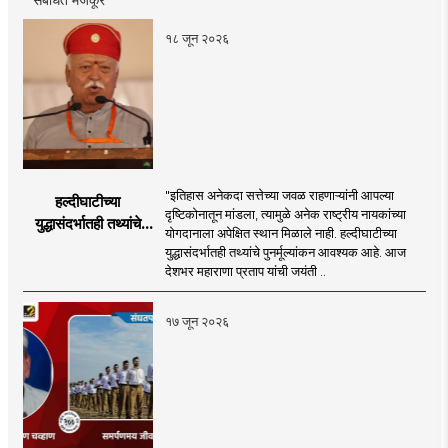
१८ जून २०२६
"इतिहास अनेकदा सत्तेच्या जवळ राहणाऱ्यांनी आपल्या
हल्दीघाटीच्या
दृष्टिकोनातून मांडला, त्यामुळे अनेक राष्ट्रीय नायकांच्या
युद्धासंदर्भातही तथ्यांचे
योगदानाला अपेक्षित स्थान मिळाले नाही. हल्दीघाटीच्या
पुनर्मूल्यांकन आवश्यक! :
युद्धासंदर्भातही तथ्यांचे पुनर्मूल्यांकन आवश्यक आहे. आज
सरसंघचालक डॉ.
देशभर महाराणा प्रताप यांची जयंती ..
मोहनजी भागवत
१७ जून २०२६