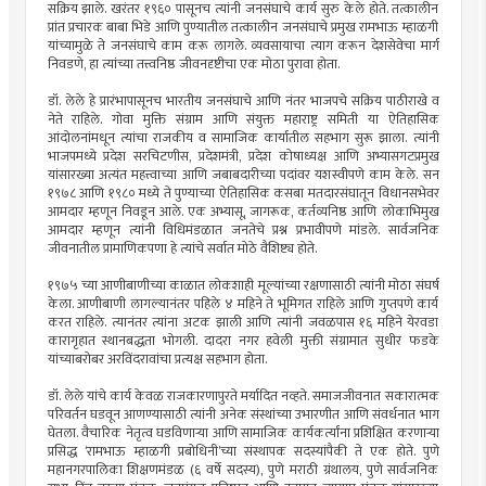
सक्रिय झाले. खरंतर १९६० पासूनच त्यांनी जनसंघाचे कार्य सुरु केले होते. तत्कालीन
प्रांत प्रचारक बाबा भिडे आणि पुण्यातील तत्कालीन जनसंघाचे प्रमुख रामभाऊ म्हाळगी
यांच्यामुळे ते जनसंघाचे काम करू लागले. व्यवसायाचा त्याग करून देशसेवेचा मार्ग
निवडणे, हा त्यांच्या तत्त्वनिष्ठ जीवनदृष्टीचा एक मोठा पुरावा होता.
डॉ. लेले हे प्रारंभापासूनच भारतीय जनसंघाचे आणि नंतर भाजपचे सक्रिय पाठीराखे व
नेते राहिले. गोवा मुक्ति संग्राम आणि संयुक्त महाराष्ट्र समिती या ऐतिहासिक
आंदोलनांमधून त्यांचा राजकीय व सामाजिक कार्यातील सहभाग सुरू झाला. त्यांनी
भाजपमध्ये प्रदेश सरचिटणीस, प्रदेशमंत्री, प्रदेश कोषाध्यक्ष आणि अभ्यासगटप्रमुख
यांसारख्या अत्यंत महत्त्वाच्या आणि जबाबदारीच्या पदांवर यशस्वीपणे काम केले. सन
१९७८ आणि १९८० मध्ये ते पुण्याच्या ऐतिहासिक कसबा मतदारसंघातून विधानसभेवर
आमदार म्हणून निवडून आले. एक अभ्यासू, जागरूक, कर्तव्यनिष्ठ आणि लोकाभिमुख
आमदार म्हणून त्यांनी विधिमंडळात जनतेचे प्रश्न प्रभावीपणे मांडले. सार्वजनिक
जीवनातील प्रामाणिकपणा हे त्यांचे सर्वात मोठे वैशिष्ट्य होते.
१९७५ च्या आणीबाणीच्या काळात लोकशाही मूल्यांच्या रक्षणासाठी त्यांनी मोठा संघर्ष
केला. आणीबाणी लागल्यानंतर पहिले ४ महिने ते भूमिगत राहिले आणि गुप्तपणे कार्य
करत राहिले. त्यानंतर त्यांना अटक झाली आणि त्यांनी जवळपास १६ महिने येरवडा
कारागृहात स्थानबद्धता भोगली. दादरा नगर हवेली मुक्ती संग्रामात सुधीर फडके
यांच्याबरोबर अरविंदरावांचा प्रत्यक्ष सहभाग होता.
डॉ. लेले यांचे कार्य केवळ राजकारणापुरते मर्यादित नव्हते. समाजजीवनात सकारात्मक
परिवर्तन घडवून आणण्यासाठी त्यांनी अनेक संस्थांच्या उभारणीत आणि संवर्धनात भाग
घेतला. वैचारिक नेतृत्व घडविणाऱ्या आणि सामाजिक कार्यकर्त्यांना प्रशिक्षित करणाऱ्या
प्रसिद्ध ‘रामभाऊ म्हाळगी प्रबोधिनी’च्या संस्थापक सदस्यांपैकी ते एक होते. पुणे
महानगरपालिका शिक्षणमंडळ (६ वर्षे सदस्य), पुणे मराठी ग्रंथालय, पुणे सार्वजनिक