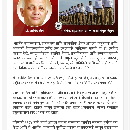
भारतीय समाजकारण, राजकारण आणि सांस्कृतिक क्षेत्रात आपल्या कर्तृत्वाचा आणि
ध्येयवादी विचारसरणीचा अमीट ठसा उमटवणारे व्यक्तिमत्त्व म्हणजे कै. डॉ. अरविंद
दत्तात्रय लेले. संघटनकौशल्य, राष्ट्रनिष्ठ विचार, प्रामाणिकपणा आणि समाजकारणाची
अखंड तळमळ ही त्यांच्या जीवनाची प्रमुख सूत्रे होती. एक कुशल संघटक,
जनकल्याणासाठी समर्पित कार्यकर्ता, अभ्यासू लोकप्रतिनिधी आणि संवेदनशील कवी
अशा विविध रूपांत त्यांनी समाजजीवनात मोलाचे योगदान दिले.
डॉ. अरविंद लेले यांचा जन्म २८ जुलै १९३५ रोजी झाला. शिशु वयापासूनच त्यांच्यावर
राष्ट्रीय स्वयंसेवक संघाचे संस्कार झाले. ते संघाचे तृतीय वर्ष शिक्षित स्वयंसेवक होते.
त्यांच्या शालेय आणि महाविद्यालयीन जीवनात त्यांनी केवळ अभ्यासातच नव्हे, तर क्रीडा
क्षेत्रातही आपली चमक दाखवली. सन १९६० मध्ये त्यांनी वैद्यकीय पदवी संपादन केली.
त्यानंतर १९६४ पर्यंत पुणे आणि पिंपरी परिसरामध्ये त्यांनी अत्यंत यशस्वी वैद्यकीय
व्यवसाय केला. डॉक्टर म्हणून रुग्णांची सेवा करत असतानाच, त्यांच्या मनातील
राष्ट्रकारणाची ओढ अधिक तीव्र झाली.
परिणामी, १९६४ मध्ये त्यांनी आपला चांगला चालणारा वैद्यकीय व्यवसाय पूर्णपणे बंद
केला आणि ते भारतीय जनसंघाचे पूर्णवेळ प्रचारक व संघटनमंत्री म्हणून राष्ट्रकार्यात