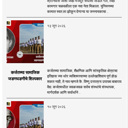
श्रीनिवास जोशी जेव्हा मजदूर संघाशी जोडले गेले, तेव्हा
कामगार चळवळीला एक नवा नेता मिळाला. युनियनच्या
कामात स्वत:ला झोकून देणाऱ्या या जननायकाचा ..
१३ जून २०२६
कर्जतच्या सामाजिक, शैक्षणिक आणि सांस्कृतिक क्षेत्राचा
कर्जतच्या सामाजिक
इतिहास ज्या थोर व्यक्तिमत्त्वाच्या उल्लेखाशिवाय पूर्ण होऊ
जडणघडणीचे शिल्पकार
शकत नाही, ते नाव म्हणजे कै. विष्णू दत्तात्रय उपाख्य बाबाराव
वैद्य. कर्जतमधील जवळजवळ सर्वच संस्थांचे संस्थापक,
मार्गदर्शक आणि सर्वार्थाने ..
१० जून २०२६