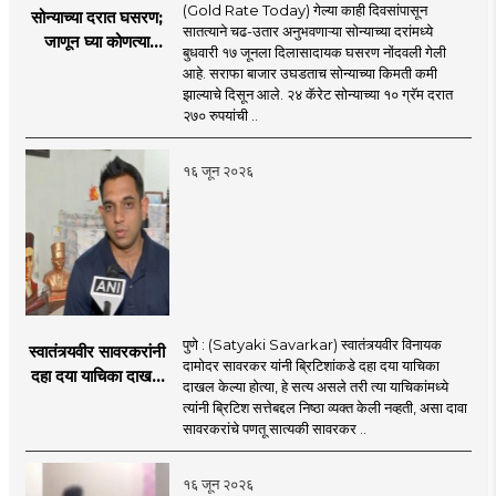
(Gold Rate Today) गेल्या काही दिवसांपासून
सोन्याच्या दरात घसरण;
सातत्याने चढ-उतार अनुभवणाऱ्या सोन्याच्या दरांमध्ये
जाणून घ्या कोणत्या
बुधवारी १७ जूनला दिलासादायक घसरण नोंदवली गेली
शहरात काय दर?
आहे. सराफा बाजार उघडताच सोन्याच्या किमती कमी
झाल्याचे दिसून आले. २४ कॅरेट सोन्याच्या १० ग्रॅम दरात
२७० रुपयांची ..
१६ जून २०२६
पुणे : (Satyaki Savarkar) स्वातंत्र्यवीर विनायक
स्वातंत्र्यवीर सावरकरांनी
दामोदर सावरकर यांनी ब्रिटिशांकडे दहा दया याचिका
दहा दया याचिका दाखल
दाखल केल्या होत्या, हे सत्य असले तरी त्या याचिकांमध्ये
केल्या, मात्र
त्यांनी ब्रिटिश सत्तेबद्दल निष्ठा व्यक्त केली नव्हती, असा दावा
ब्रिटिशांप्रति कधीही
सावरकरांचे पणतू सात्यकी सावरकर ..
निष्ठा व्यक्त केली नाही’!
पणतू सात्यकी सावरकर
१६ जून २०२६