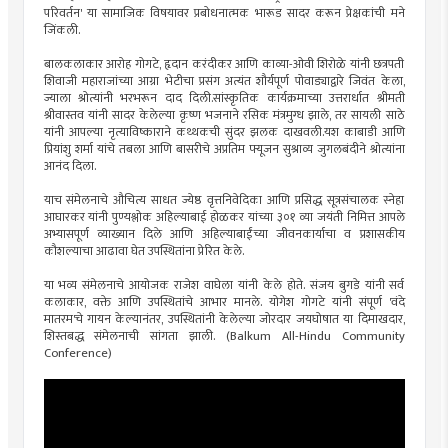
परिवर्तन' या सामाजिक विषयावर प्रबोधनात्मक भारूड सादर करून प्रेक्षकांची मने
जिंकली.
बालकलाकार आरोह गोगटे, हृदान करंदीकर आणि काव्या-ओवी शिरोळे यांनी छत्रपती
शिवाजी महाराजांच्या आग्रा भेटीचा प्रसंग अत्यंत शौर्यपूर्ण पोवाड्याद्वारे जिवंत केला,
ज्याला श्रोत्यांनी भरभरून दाद दिली.सांस्कृतिक कार्यक्रमाच्या उत्तरार्धात श्रीमती
श्रीवास्तव यांनी सादर केलेल्या कृष्ण भजनाने रसिक मंत्रमुग्ध झाले, तर सायली साठे
यांनी आपल्या नृत्याविष्काराने कथ्थकची सुंदर झलक दाखवली.यश काबाडी आणि
प्रियांशु शर्मा यांचे तबला आणि बासरीचे अप्रतिम फ्यूजन सुश्राव्य जुगलबंदीने श्रोत्यांना
आनंद दिला.
याच संमेलनाचे औचित्य साधत ज्येष्ठ वृत्तनिवेदिका आणि प्रसिद्ध सूत्रसंचालक स्नेहा
आघारकर यांनी पुण्यश्लोक अहिल्याबाई होळकर यांच्या ३०१ व्या जयंती निमित्त आपले
अभ्यासपूर्ण व्याख्यान दिले आणि अहिल्याबाईंच्या जीवनकार्याचा व प्रशासकीय
कौशल्याचा आढावा घेत उपस्थितांना प्रेरित केले.
या भव्य संमेलनाचे आयोजक राजेश वाघेला यांनी केले होते. संजय बुगडे यांनी सर्व
कलाकार, वक्ते आणि उपस्थितांचे आभार मानले. योगेश गोगटे यांनी संपूर्ण 'वंदे
मातरम'चे गायन केल्यानंतर, उपस्थितांनी केलेल्या जोरदार जयघोषात या दिमाखदार,
शिस्तबद्ध संमेलनाची सांगता झाली. (Balkum All-Hindu Community
Conference)