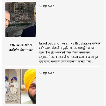
१७ जून २०२६
Israel Lebanon Airstrike Escalation अमेरिका
इस्रायलला शांतता
आणि इराण यांच्यातील युद्धविरामानंतर मध्यपूर्वेत शांतता
नकोशी? लेबनानवर
प्रस्थापित होत असल्याचे चित्र दिसत असतानाच
इस्रायलचा जोरदार
इस्रायलने लेबनानमध्ये जोरदार हल्ला केला. या हल्ल्यामुळे
हल्ला; चार जणांचा मृत्यू,
पुन्हा एकदा मध्यपूर्वेत तणाव वाढण्याची शक्यता व्यक्त ..
इराण-अमेरिकेत आरोप-
प्रत्यारोप
१७ जून २०२६