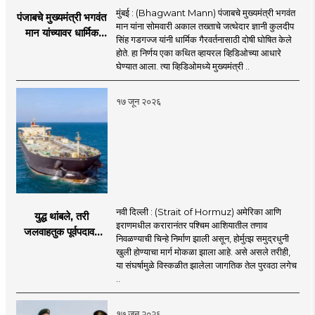
मुंबई : (Bhagwant Mann) पंजाबचे मुख्यमंत्री भगवंत
पंजाबचे मुख्यमंत्री भगवंत
मान यांना सोमवारी अकाल तख्ताचे जत्थेदार ज्ञानी कुलदीप
मान यांच्यावर धार्मिक
सिंह गडगज्ज यांनी धार्मिक गैरवर्तनासाठी दोषी घोषित केले
गैरवर्तनाचा ठपका!;अकाल
होते. हा निर्णय एका कथित व्हायरल व्हिडिओच्या आधारे
तख्ताच्या निर्णयाने मोठी
घेण्यात आला. त्या व्हिडिओमध्ये मुख्यमंत्री ..
खळबळ
१७ जून २०२६
नवी दिल्ली : (Strait of Hormuz) अमेरिका आणि
युद्ध थांबले, तरी
इराणमधील करारानंतर पश्चिम आशियातील तणाव
जलवाहतुक पूर्वपदावर
निवळण्याची चिन्हे निर्माण झाली असून, होर्मुत्झ समुद्रधुनी
येण्यास होणार विलंब;
खुली होण्याचा मार्ग मोकळा झाला आहे. असे असले तरीही,
अडकलेल्या जहाजांना
या संघर्षामुळे विस्कळीत झालेला जागतिक तेल पुरवठा लगेच
कराराच्या शाश्वततेची
..
चिंता.
१७ जून २०२६