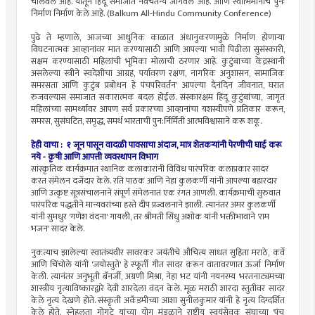
चालवले आहे. यातून हिंदू समाजात नवचैतन्य जागवले आहे. आणि स्वाभिमानाचे पुनः
निर्माण निर्माण केले आहे. (Balkum All-Hindu Community Conference)
पुढे ते म्हणाले, आजच्या आधुनिक काळात अंधानुकरणामुळे निर्माण होणाऱ्या
विघटनात्मक आव्हानांवर मात करण्यासाठी आणि आपल्या भावी पिढीला सुसंस्कारी,
सक्षम करण्यासाठी महिलांची भूमिका मोलाची ठरणार आहे. कुटुंबाच्या केंद्रस्थानी
असलेल्या स्त्रीने स्वदेशीचा आग्रह, पर्यावरण रक्षण, नागरिक अनुशासन, सामाजिक
समरसता आणि कुटुंब प्रबोधन हे पंचपरिवर्तन' आपल्या दैनंदिन जीवनात, घरात
रुजवल्यास समाजात सकारात्मक बदल होईल. संस्कारक्षम हिंदू कुटुंबांच्या, जागृत
महिलांच्या सामर्थ्यावर आपण सर्व प्रकारच्या आव्हानांचा यशस्वीपणे प्रतिकार करून,
समरस, सुसंघटित, समृद्ध, समर्थ भारताची पुन:र्निर्मिती आत्मविश्वासाने करू शकू.
हेही वाचा : १ जून पासून वादळी पावसाचा अंदाज, मात्र शेतकऱ्यांनी पेरणीची घाई करू
नये - कृषी आणि आपत्ती व्यवस्थापन विभाग
सांस्कृतिक कार्यक्रमात स्थानिक कलाकारांनी विविध पारंपरिक कलाप्रकार सादर
करत संमेलन दर्जेदार केले. रति पाठक आणि नेहा कुलकर्णी यांनी आपल्या बहारदार
आणि उत्कृष्ट सूत्रसंचालनाने संपूर्ण संमेलनात एक रंगत आणली. कार्यक्रमाची सुरुवात
पारंपरिक पद्धतीने मान्यवरांच्या हस्ते दीप प्रज्वलनाने झाली. त्यानंतर अमर कुलकर्णी
यांनी सुमधुर 'गणेश वंदना' गायली, तर श्रीमती सिंधु अशोक यांनी भक्तीभावाने 'राम
भजन' सादर केले.
नुकत्याच झालेल्या स्वातंत्र्यवीर सावरकर जयंतीचे औचित्य साधत सुहिता मराठे, कर्वे
आणि चिंचोले यांनी 'जयोस्तुते' हे स्फूर्ती गीत सादर करून वातावरणात ऊर्जा निर्माण
केली. त्यानंतर अनुभूती बॅनर्जी, अग्रणी मिश्रा, नेहा भट यांनी नयनरम्य भरतनाट्यमच्या
शास्त्रीय नृत्याविष्कारद्वारे देवी शारदेला वंदन केले. मूळ मराठी शारदा स्तुतीवर सादर
केले नृत्य देखणे होते. संस्कृती अकॅडमीच्या आशा सुनीलकुमार यांनी हे नृत्य दिग्दर्शित
केले होते. स्नेहलता गोगटे यांच्या योग मंडळाने राष्ट्रीय स्वयंसेवक संघाच्या 'पंच