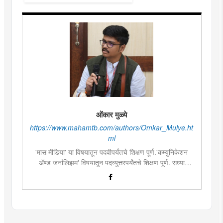
ओंकार मुळ्ये
https://www.mahamtb.com/authors/Omkar_Mulye.ht
ml
'मास मीडिया' या विषयातून पदवीपर्यंतचे शिक्षण पूर्ण.'कम्युनिकेशन
ॲण्ड जर्नालिझम' विषयातून पदव्युत्तरपर्यंतचे शिक्षण पूर्ण. सध्या
दै.'मुंबई तरुण भारत'मध्ये वेब उपसंपादक म्हणून कार्यरत. लिखाण,
संगीत, वाचन, फोटोग्राफी, इ.ची आवड.लिवोग्राफी भाषाशैलीत विशेष
प्रावीण्य.बालपणापासून रा.स्व.संघाचा स्वयंसेवक