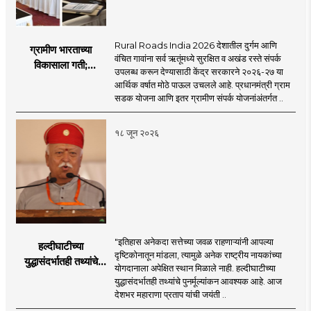
Rural Roads India 2026 देशातील दुर्गम आणि
ग्रामीण भारताच्या
वंचित गावांना सर्व ऋतूंमध्ये सुरक्षित व अखंड रस्ते संपर्क
विकासाला गती;
उपलब्ध करून देण्यासाठी केंद्र सरकारने २०२६-२७ या
२०२६-२७ मध्ये २६
आर्थिक वर्षात मोठे पाऊल उचलले आहे. प्रधानमंत्री ग्राम
हजार किमी नव्या रस्त्यांचे
सडक योजना आणि इतर ग्रामीण संपर्क योजनांअंतर्गत ..
लक्ष्य!
१८ जून २०२६
"इतिहास अनेकदा सत्तेच्या जवळ राहणाऱ्यांनी आपल्या
हल्दीघाटीच्या
दृष्टिकोनातून मांडला, त्यामुळे अनेक राष्ट्रीय नायकांच्या
युद्धासंदर्भातही तथ्यांचे
योगदानाला अपेक्षित स्थान मिळाले नाही. हल्दीघाटीच्या
पुनर्मूल्यांकन आवश्यक! :
युद्धासंदर्भातही तथ्यांचे पुनर्मूल्यांकन आवश्यक आहे. आज
सरसंघचालक डॉ.
देशभर महाराणा प्रताप यांची जयंती ..
मोहनजी भागवत