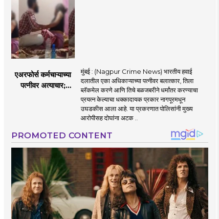
यांनी न्यायालयात सादर
केला दावा
मुंबई : (Nagpur Crime News) भारतीय हवाई
एअरफोर्स कर्मचाऱ्याच्या
दलातील एका अधिकाऱ्याच्या पत्नीवर बलात्कार, तिला
पत्नीवर अत्याचार;
ब्लॅकमेल करणे आणि तिचे बळजबरीने धर्मांतर करण्याचा
नागपुरातील प्रकरणाने
प्रयत्न केल्याचा धक्कादायक प्रकार नागपूरमधून
उडवली खळबळ!
उघडकीस आला आहे. या प्रकरणात पोलिसांनी मुख्य
आरोपीसह दोघांना अटक ..