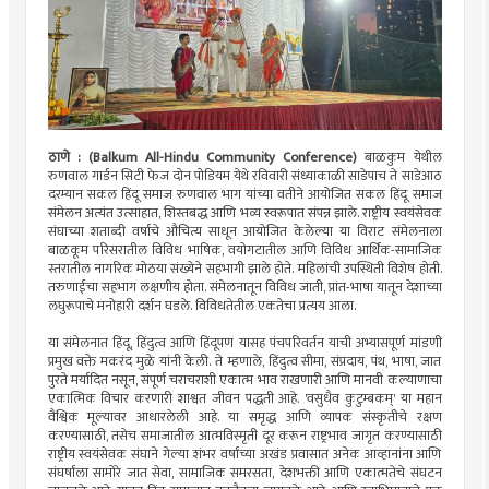
ठाणे : (Balkum All-Hindu Community Conference)
बाळकुम येथील
रुणवाल गार्डन सिटी फेज दोन पोडियम येथे रविवारी संध्याकाळी साडेपाच ते साडेआठ
दरम्यान सकल हिंदू समाज रुणवाल भाग यांच्या वतीने आयोजित सकल हिंदू समाज
संमेलन अत्यंत उत्साहात, शिस्तबद्ध आणि भव्य स्वरूपात संपन्न झाले. राष्ट्रीय स्वयंसेवक
संघाच्या शताब्दी वर्षाचे औचित्य साधून आयोजित केलेल्या या विराट संमेलनाला
बाळकूम परिसरातील विविध भाषिक, वयोगटातील आणि विविध आर्थिक-सामाजिक
स्तरातील नागरिक मोठया संख्येने सहभागी झाले होते. महिलांची उपस्थिती विशेष होती.
तरुणाईचा सहभाग लक्षणीय होता. संमेलनातून विविध जाती, प्रांत-भाषा यातून देशाच्या
लघुरूपाचे मनोहारी दर्शन घडले. विविधतेतील एकतेचा प्रत्यय आला.
या संमेलनात हिंदू, हिंदुत्व आणि हिंदूपण यासह पंचपरिवर्तन याची अभ्यासपूर्ण मांडणी
प्रमुख वक्ते मकरंद मुळे यांनी केली. ते म्हणाले, हिंदुत्व सीमा, संप्रदाय, पंथ, भाषा, जात
पुरते मर्यादित नसून, संपूर्ण चराचराशी एकात्म भाव राखणारी आणि मानवी कल्याणाचा
एकात्मिक विचार करणारी शाश्वत जीवन पद्धती आहे. 'वसुधैव कुटुम्बकम्' या महान
वैश्विक मूल्यावर आधारलेली आहे. या समृद्ध आणि व्यापक संस्कृतीचे रक्षण
करण्यासाठी, तसेच समाजातील आत्मविस्मृती दूर करून राष्ट्रभाव जागृत करण्यासाठी
राष्ट्रीय स्वयंसेवक संघाने गेल्या शंभर वर्षांच्या अखंड प्रवासात अनेक आव्हानांना आणि
संघर्षांला सामोरे जात सेवा, सामाजिक समरसता, देशभक्ती आणि एकात्मतेचे संघटन