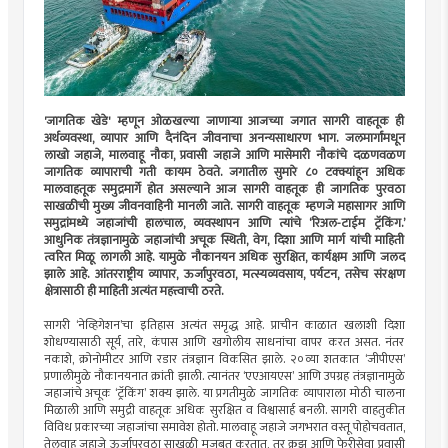
'जागतिक खेडे' म्हणून ओळखल्या जाणार्‍या आजच्या जगात सागरी वाहतूक ही
अर्थव्यवस्था, व्यापार आणि दैनंदिन जीवनाचा अनन्यसाधारण भाग. जलमार्गांमधून
लाखो जहाजे, मालवाहू नौका, प्रवासी जहाजे आणि मासेमारी नौकांचे दळणवळण
जागतिक व्यापाराची गती कायम ठेवते. जगातील सुमारे ८० टक्क्यांहून अधिक
मालवाहतूक समुद्रमार्गे होत असल्याने आज सागरी वाहतूक ही जागतिक पुरवठा
साखळीची मुख्य जीवनवाहिनी मानली जाते. सागरी वाहतूक म्हणजे महासागर आणि
समुद्रांमध्ये जहाजांची हालचाल, व्यवस्थापन आणि त्यांचे ‘रिअल-टाईम ट्रॅकिंग.’
आधुनिक तंत्रज्ञानामुळे जहाजांची अचूक स्थिती, वेग, दिशा आणि मार्ग यांची माहिती
त्वरित मिळू लागली आहे. यामुळे नौकानयन अधिक सुरक्षित, कार्यक्षम आणि जलद
झाले आहे. आंतरराष्ट्रीय व्यापार, ऊर्जापुरवठा, मत्स्यव्यवसाय, पर्यटन, तसेच संरक्षण
क्षेत्रासाठी ही माहिती अत्यंत महत्त्वाची ठरते.
सागरी ‘नेव्हिगेशन’चा इतिहास अत्यंत समृद्ध आहे. प्राचीन काळात खलाशी दिशा
शोधण्यासाठी सूर्य, तारे, कंपास आणि खगोलीय साधनांचा वापर करत असत. नंतर
नकाशे, क्रोनोमीटर आणि रडार तंत्रज्ञान विकसित झाले. २०व्या शतकात ‘जीपीएस’
प्रणालीमुळे नौकानयनात क्रांती झाली. त्यानंतर ‘एएआयएस’ आणि उपग्रह तंत्रज्ञानामुळे
जहाजांचे अचूक ‘ट्रॅकिंग’ शक्य झाले. या प्रगतीमुळे जागतिक व्यापाराला मोठी चालना
मिळाली आणि समुद्री वाहतूक अधिक सुरक्षित व विश्वासार्ह बनली. सागरी वाहतुकीत
विविध प्रकारच्या जहाजांचा समावेश होतो. मालवाहू जहाजे जगभरात वस्तू पोहोचवतात,
तेलवाहू जहाजे ऊर्जापुरवठा साखळी मजबूत करतात, तर क्रूझ आणि फेरीसेवा प्रवासी