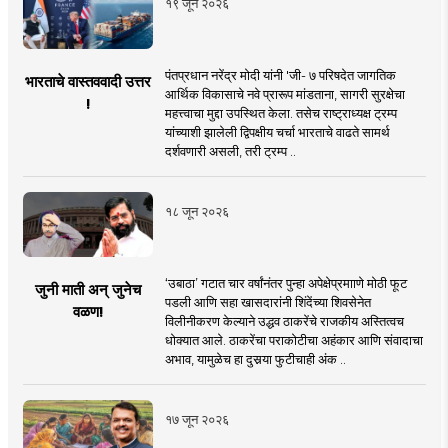
१९ जून २०२६
पंतप्रधान नरेंद्र मोदी यांनी 'जी- ७ परिषदेत जागतिक
भारताचे वास्तववादी उत्तर
आर्थिक विकासाचे नवे प्रारूप मांडताना, सागरी सुरक्षेचा
!
महत्त्वाचा मुद्दा उपस्थित केला. तसेच राष्ट्राध्यक्ष ट्रम्प
यांच्याशी झालेली द्विपक्षीय चर्चा भारताचे वाढते सामर्थ
दर्शवणारी असली, तरी ट्रम्प ..
१८ जून २०२६
‘उबाठा’ गटात चार वर्षांनंतर पुन्हा अपेक्षेप्रमााणे मोठी फूट
जुनी माती अन् जुनेच
पडली आणि सहा खासदारांनी शिंदेंच्या शिवसेनेत
वळण!
विलीनीकरण केल्याने उद्धव ठाकरेंचे राजकीय अस्तित्वच
धोक्यात आले. ठाकरेंचा पराकोटीचा अहंकार आणि संवादाचा
अभाव, यामुळेच हा दुसर्‍या फुटीचाही अंक ..
१७ जून २०२६