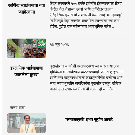
केंद्र सरकारने १०० टक्के इथेनॉल इंधनवापराला हिरवा
आर्थिक स्वातंत्र्याचा नवा
कंदील देत, देशाच्या ऊर्जा आणि कृषिक्षेत्रात एका
जाहीरनामा
ऐतिहासिक क्रांतीची पायाभरणी केली आहे. या महत्त्वपूर्ण
निर्णयामुळे पेट्रोलवरील अवलंबित्व लक्षणीयरीत्या कमी
होईल. पुढील दोन महिन्यांतच अत्याधुनिक फ्लेस ..
१३ जून २०२६
घुसखोरांना मायदेशी परत पाठवण्याच्या भारताच्या ठाम
इस्लामिक भाईचार्‍याचा
भूमिकेला बांगलादेशच्या कट्टरतावादी ‘जमात-ए-इस्लामी’
फाटलेला बुरखा
आणि इतर कट्टरपंथीयांनी कडाडून विरोध दर्शवला आहे.
स्वतःच्याच मुस्लीम नागरिकांना घुसखोर ठरवून, सीमेवर
मानवी ढाल उभारण्याची त्यांची वल्गना ही जागतिक ..
जरुर वाचा
'समाजव्रती' हभप सुयोग आपटे