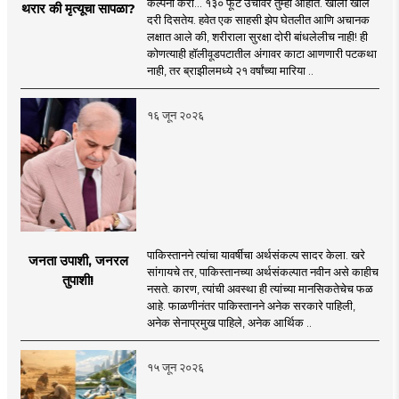
कल्पना करा... १३० फूट उंचावर तुम्ही आहात. खाली खोल
थरार की मृत्यूचा सापळा?
दरी दिसतेय. हवेत एक साहसी झेप घेतलीत आणि अचानक
लक्षात आले की, शरीराला सुरक्षा दोरी बांधलेलीच नाही! ही
कोणत्याही हॉलीवूडपटातील अंगावर काटा आणणारी पटकथा
नाही, तर ब्राझीलमध्ये २१ वर्षांच्या मारिया ..
१६ जून २०२६
पाकिस्तानने त्यांचा यावर्षीचा अर्थसंकल्प सादर केला. खरे
जनता उपाशी, जनरल
सांगायचे तर, पाकिस्तानच्या अर्थसंकल्पात नवीन असे काहीच
तुपाशी!
नसते. कारण, त्यांची अवस्था ही त्यांच्या मानसिकतेचेच फळ
आहे. फाळणीनंतर पाकिस्तानने अनेक सरकारे पाहिली,
अनेक सेनाप्रमुख पाहिले, अनेक आर्थिक ..
१५ जून २०२६