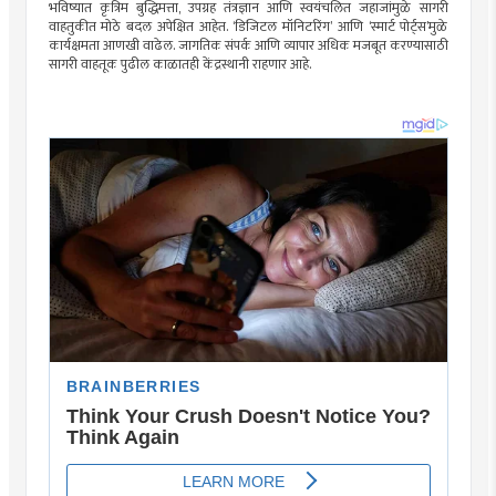
भविष्यात कृत्रिम बुद्धिमत्ता, उपग्रह तंत्रज्ञान आणि स्वयंचलित जहाजांमुळे सागरी
वाहतुकीत मोठे बदल अपेक्षित आहेत. ‘डिजिटल मॉनिटरिंग’ आणि ‘स्मार्ट पोर्ट्स’मुळे
कार्यक्षमता आणखी वाढेल. जागतिक संपर्क आणि व्यापार अधिक मजबूत करण्यासाठी
सागरी वाहतूक पुढील काळातही केंद्रस्थानी राहणार आहे.