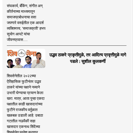
संघकार्य, बँकिंग, संगीत अन्
कीर्तनाच्या माध्यमातून
समाजप्रबोधनाचा वसा
जपणारे वसईतील एक आदर्श
व्यक्तिमत्त्व, 'समाजव्रती' हभप
सुयोग आपटे यांचा
जीवनप्रवास.....
उद्धव ठाकरे प्रकृतीमुळे, तर आदित्य प्रवृत्तीमुळे मागे
पडले : सुशील कुलकर्णी
शिवसेनेतील २०२२च्या
ऐतिहासिक फुटीनंतर उद्धव
ठाकरे यांच्या पक्षाने नव्याने
उभारी घेण्याचा प्रयत्न केला
खरा. मात्र, आता पुन्हा एकदा
पक्षातील काही खासदारांच्या
फुटीने राजकीय वर्तुळात
खळबळ उडाली आहे. उबाठा
गटातील नऊपैकी सहा
खासदार एकनाथ शिंदेंच्या
शिवसेनेत प्रवेश करणार