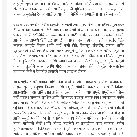
वाहतूक सुलभ करतात. याशिवाय, मासेमारी नौका आणि संशोधन जहाजे सागरी
संसाधनांचा अभ्यास व उपयोगासाठी महत्त्वाची भूमिका बजावतात. या सर्व जहाजांची
हालचाल सुरळीत ठेवण्यासाठी अत्याधुनिक ‘नेव्हिगेशन’ प्रणालींचा वापर केला जातो.
बंदर व्यवस्थापन हे सागरी वाहतुकीचे आणखी एक महत्त्वाचे अंग. जगातील प्रमुख बंदरे
ही जागतिक व्यापाराची केंद्रे आहेत. जहाजांची ये-जा, माल चढ-उतार, सीमाशुल्क
प्रक्रिया आणि ‘लॉजिस्टिक’ व्यवस्थापन, यासाठी अत्यंत समन्वय आवश्यक असतो.
आधुनिक बंदरांमध्ये ‘डिजिटल’ प्रणालींचा वापर करून जहाजांना ‘डॉकिंग स्लॉट’ दिले
जातात. त्यामुळे विलंब आणि गर्दी कमी होते. सिंगापूर, रॉटरडॅम, शांघाय आणि
दुबईसारखी बंदरे जागतिक व्यापारात महत्त्वपूर्ण भूमिका बजावतात. सागरी वाहतुकीचा
जागतिक अर्थव्यवस्थेवर मोठा प्रभाव आहे. विविध देशांमधील आयात-निर्यात सुलभ
केल्यामुळे उद्योग, उत्पादन आणि व्यापाराला चालना मिळते. समुद्रमार्गामुळे वस्तूंची
वाहतूक तुलनेने स्वस्त आणि मोठ्या प्रमाणात शक्य होते. त्यामुळे जगभरातील
ग्राहकांना विविध देशांतील उत्पादने सहज उपलब्ध होतात.
आंतरराष्ट्रीय सागरी कायदे आणि नियमावली या क्षेत्रात महत्त्वाची भूमिका बजावतात.
जहाज सुरक्षा, प्रदूषण नियंत्रण आणि समुद्री सीमांचे व्यवस्थापन, यासाठी विविध
आंतरराष्ट्रीय करार अस्तित्वात आहेत. वाढत्या जागतिक व्यापारामुळे समुद्री मार्गांवरील
गर्दी वाढत असल्याने सुरक्षित आणि शिस्तबद्ध वाहतूक व्यवस्थापन अत्यावश्यक बनले
आहे. यामध्ये ‘ऑटोमॅटिक आयडेंटिफिकेशन सिस्टम’ या आधुनिक तंत्रज्ञानाची मोठी
भूमिका आहे. ‘एआयएस’ प्रणाली जहाजांची ओळख, स्थान, वेग आणि मार्ग यांची माहिती
स्वयंचलितपणे प्रसारित करते. त्यामुळे जहाजांमध्ये टक्कर होण्याचा धोका कमी होतो
आणि समुद्री मार्गांचे प्रभावी व्यवस्थापन शक्य होते. व्यापारी जहाजांबरोबरच प्रवासी
नौका, मासेमारी बोटी आणि नौदल जहाजेही या प्रणालीचा वापर करतात. ‘मरीन
ट्राफिक’सारख्या ‘डिजिटल प्लॅटफॉर्म’मुळे जगभरातील जहाजांची थेट माहिती
सर्वसामान्य नागरिक, संशोधक आणि व्यावसायिकांना सहज उपलब्ध झाली आहे.