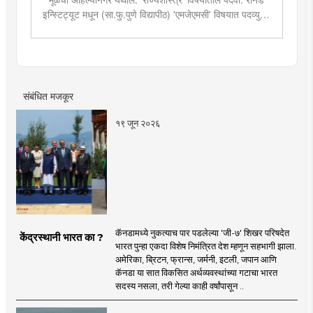
इन्स्टिट्यूट मधून (सा.फु.पुणे विद्यापीठ) 'एमजेएमसी' विषयात पदव्युत्तर
शिक्षण. २०१९मध्ये मुंबई तरुण भारतमध्ये 'मंत्रालय प्रतिनिधी' या
पदावर रुजू. सद्यस्थितीत 'इन्फ्रास्ट्रक्चर आणि डेव्हलपमेंट' विशेष
प्रतिनिधी म्हणून कार्यरत. राज्यातील पायाभूत सुविधांविषयी फिल्ड
रिपोर्ट आणि लेखनात रस.
संबंधित मजकूर
१९ जून २०२६
कॅनडामध्ये नुकत्याच पार पडलेल्या 'जी-७' शिखर परिषदेत
केंद्रस्थानी भारत का ?
भारत पुन्हा एकदा विशेष निमंत्रित देश म्हणून सहभागी झाला.
अमेरिका, ब्रिटन, फ्रान्स, जर्मनी, इटली, जपान आणि
कॅनडा या सात विकसित अर्थव्यवस्थांच्या गटाचा भारत
सदस्य नसला, तरी गेल्या काही वर्षांपासून ..