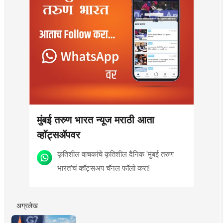
मुंबई तरुण भारत न्यूज मराठी आता
व्हॉट्सॲपवर
कृतिशील वाचकांचे कृतिशील दैनिक 'मुंबई तरुण
भारत'चं व्हॉट्सअप चॅनल फॉलो करा!
अग्रलेख