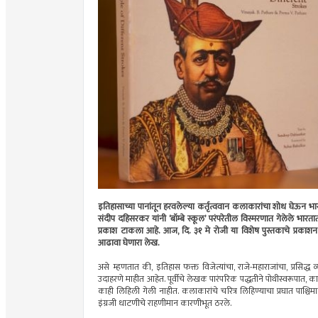
इतिहासाच्या पानांतून हरवलेल्या कर्तृत्ववान कलाकारांचा शोध घेऊन भ
संदीप दहिसरकर यांनी ‘बॉम्बे स्कूल’ परंपरेतील विस्मरणात गेलेले भारतातील 
प्रकाश टाकला आहे. आज, दि. ३१ मे रोजी या विशेष पुस्तकाचे प्रकाशन ‘एनज
आढावा घेणारा लेख.
असे म्हणतात की, इतिहास फक्त विजेत्यांचा, राजे-महाराजांचा, प्रसिद्ध व
उदाहरणे माहीत आहेत. पूर्वीचे लेखक पारंपरिक पद्धतीने पोथीस्वरूपात, काव
काही लिहिली गेली नाहीत. कलाकारांचे चरित्र लिहिण्याचा प्रघात पाश्
इंग्रजी धाटणीचे राहणीमान कारणीभूत ठरले.