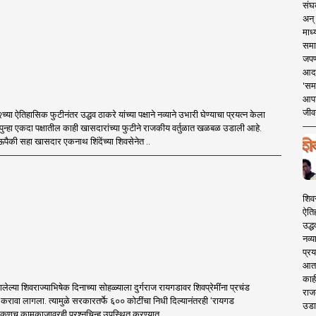
संघक
अन् 
माध्
समा
जपण
आदर्
'सम
आपट
जीवन
या ऐतिहासिक फुटीनंतर उद्धव ठाकरे यांच्या पक्षाने नव्याने उभारी घेण्याचा प्रयत्न केला
पुन्हा एकदा पक्षातील काही खासदारांच्या फुटीने राजकीय वर्तुळात खळबळ उडाली आहे.
ैकी सहा खासदार एकनाथ शिंदेंच्या शिवसेनेत ..
शिव
ऐति
उद्ध
नव्य
प्रय
आता 
काही
ालेल्या शिवराज्याभिषेक दिनाच्या सोहळ्याला दुर्गराज रायगडावर शिवप्रेमींना प्रचंड
राज
 करावा लागला. त्यामुळे सरकारतर्फे ६०० कोटींचा निधी दिल्यानंतरही ‘रायगड
उडा
एकूणच कामकाजावरही प्रश्नचिन्ह उपस्थित करण्यात ..