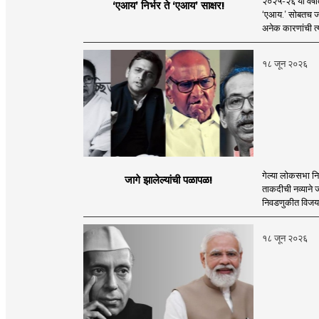
२०२५-२६ या वर्षा
‘एआय’ निर्भर ते ‘एआय’ साक्षर!
‘एआय.’ सोबतच जा
अनेक कारणांची त्य
१८ जून २०२६
गेल्या लोकसभा नि
जागे झालेल्यांची पळापळ!
ताकदीची नव्याने ज
निवडणुकीत विजय म
१८ जून २०२६