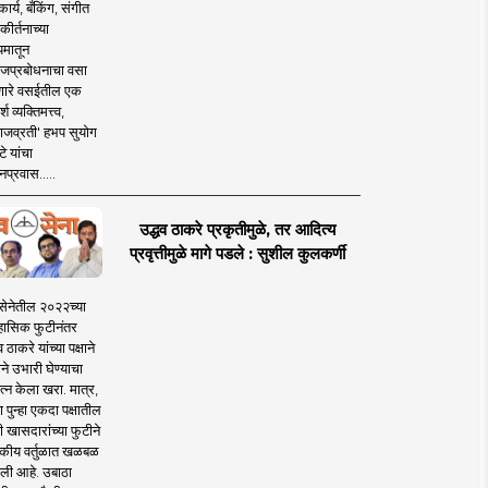
ार्य, बँकिंग, संगीत
कीर्तनाच्या
यमातून
जप्रबोधनाचा वसा
ारे वसईतील एक
श व्यक्तिमत्त्व,
ाजव्रती' हभप सुयोग
े यांचा
प्रवास.....
उद्धव ठाकरे प्रकृतीमुळे, तर आदित्य
प्रवृत्तीमुळे मागे पडले : सुशील कुलकर्णी
सेनेतील २०२२च्या
हासिक फुटीनंतर
व ठाकरे यांच्या पक्षाने
ाने उभारी घेण्याचा
त्न केला खरा. मात्र,
पुन्हा एकदा पक्षातील
 खासदारांच्या फुटीने
कीय वर्तुळात खळबळ
ली आहे. उबाठा