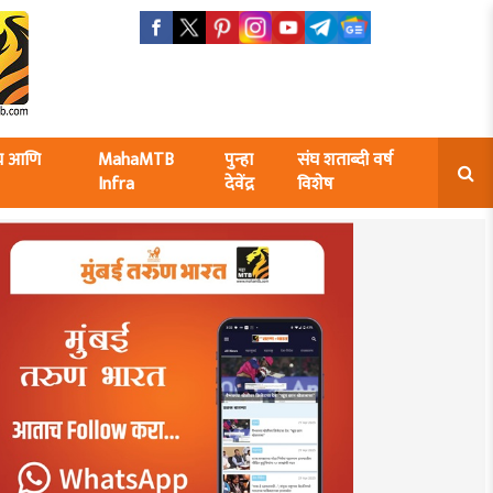
ंघ आणि
MahaMTB
पुन्हा
संघ शताब्दी वर्ष
Infra
देवेंद्र
विशेष