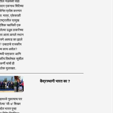
तील नऊपैकी सहा
दार एकनाथ शिंदेंच्या
सेनेत प्रवेश करणार
त. मात्र, एकेकाळी
ाष्ट्रातील प्रमुख
देशिक पक्षांपैकी एक
ल्या उद्धव ठाकरेंच्या
षाला आता आपले स्थान
वणे अवघड का झाले
? उबाठाचे राजकीय
ष्य काय असेल?
िषयी पत्रकार आणि
कीय विश्लेषक सुशील
र्णी यांची ही
ठोक मुलाखत..
केंद्रस्थानी भारत का ?
ामध्ये नुकत्याच पार
ेल्या 'जी-७' शिखर
देत भारत पुन्हा