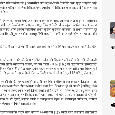
िरातील एकेचाळीस वर्षे’ हे आत्मचरित्र आर्ट स्कूलभोवती विणलेले एक सुंदर उदाहरण आहे.
द्यार्थ्यांवर चरित्रात्मक लेख लिहिले. पण, स्वतःविषयी लिहिणारे कलाकार आणि हे कलाकार
त आहेत?
त्यांच्यावर दृश्यकलेचा खंड निर्माण करावा लागला. स्वातंत्र्यापश्चात बाबुराव सडवेलकर
ंनी दस्तऐवजीकरणाचे महत्त्व जाणून लिखाण केले. ‘बॉम्बे स्कूल’ परंपरेत तयार झालेल्या
च्या मर्यादा आणि अधिक माहितीचा अभाव कुठेना कुठेतरी जाणवतो. हा अभाव कायमचा दूर
ा किमतींमुळे ठरावीक कलाकृतींची वाढती मागणी व त्यामुळे होणार्‍या चोर्‍या आणि
जु
र मुंबईतील चित्रकार जोडपे- विनायक बाळकृष्ण पाठारे आणि प्रेमा पाठारे यांचा ‘आर्ट कॅटलॉग’
असे लक्षात आले की, हे भारतातील सर्वांत जुने चित्रकार पती-पत्नी आहेत व्ही. बी. पाठारे
 आणि व्यक्तिचित्रे काढत, तर प्रेमा पाठारे (१९१८-१९९७) या ‘हळदणकर इन्स्टिट्यूट’,
गचित्रांसाठी प्रसिद्ध झाल्या. प्रेमाताईंनी १९४१ साली पाठारे यांच्याशी आपले शिक्षण पूर्ण
त हे पुस्तक दि. ३१ मे रोजी नॅशनल गॅलरी ऑफ मॉडर्न आर्ट, मुंबई येथे प्रसिद्ध होत आहे.
च्याशी संबंधित मेडल, प्रशस्तिपत्रे, जुनी छायाचित्रे व मौल्यवान पत्रव्यवहार प्रसिद्ध होत आहे.
या राजाश्रयाबरोबर लोकाश्रयाचा मागोवा घेता येतो. चित्रकार व्ही. बी. पाठारे हे प्रसिद्ध ‘बॉम्बे
य चित्रकार हळदणकर, त्यांचे शिष्य पाठारे आणि पाठारे यांचे शिष्य ए. एस. तेंडुलकर, असा
ाजीराव गायकवाड, सर फिरोजशाह मेहता, नामदार गोखले, सरदार यादवराव घोरपडे, डॉ.
टीस के. टी. देसाई, महात्मा गांधी, पं. जवाहरलाल नेहरू, डॉ. बाबासाहेब आंबेडकर, फ्रामजी
तिमत्त्वांची चित्रे रेखाटली आहेत.
मह
्तिचित्र बनवणारे पाठारे यांनी वयाच्या २५व्या वर्षी १९३४ साली मुंबई ते पेशावर असा एकल