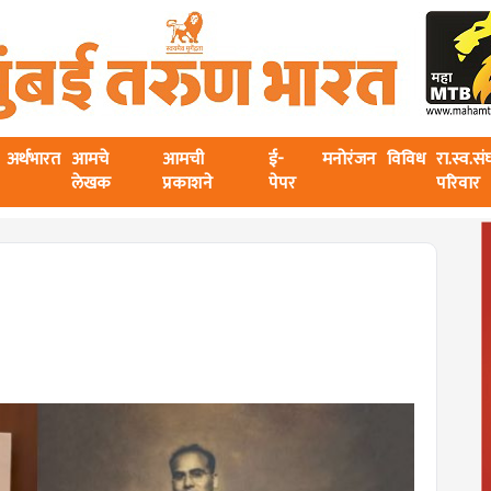
अर्थभारत
आमचे
आमची
ई-
मनोरंजन
विविध
रा.स्व.स
लेखक
प्रकाशने
पेपर
परिवार