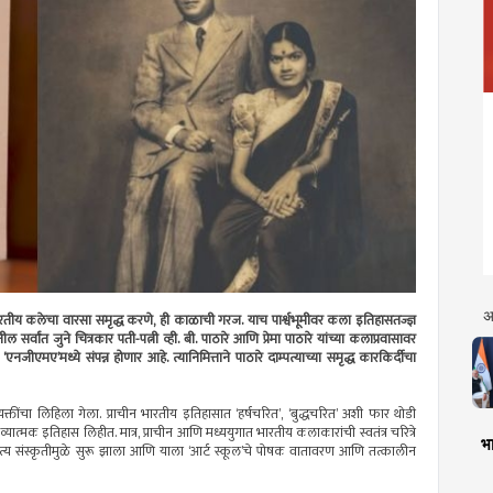
अ
ारतीय कलेचा वारसा समृद्ध करणे, ही काळाची गरज. याच पार्श्वभूमीवर कला इतिहासतज्ज्ञ
सर्वांत जुने चित्रकार पती-पत्नी व्ही. बी. पाठारे आणि प्रेमा पाठारे यांच्या कलाप्रवासावर
ीएमए’मध्ये संपन्न होणार आहे. त्यानिमित्ताने पाठारे दाम्पत्याच्या समृद्ध कारकिर्दीचा
्यक्तींचा लिहिला गेला. प्राचीन भारतीय इतिहासात ‘हर्षचरित’, ‘बुद्धचरित’ अशी फार थोडी
्यात्मक इतिहास लिहीत. मात्र, प्राचीन आणि मध्ययुगात भारतीय कलाकारांची स्वतंत्र चरित्रे
भा
चिमात्य संस्कृतीमुळे सुरू झाला आणि याला ‘आर्ट स्कूल’चे पोषक वातावरण आणि तत्कालीन