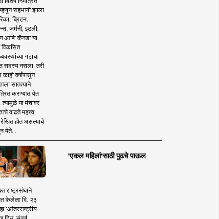
 विशेष निमंत्रित
 म्हणून सहभागी झाला.
िका, ब्रिटन,
न्स, जर्मनी, इटली,
न आणि कॅनडा या
 विकसित
व्यवस्थांच्या गटाचा
त सदस्य नसला, तरी
या काही वर्षांपासून
ताला सातत्याने
त्रित करण्यात येत
 त्यामुळे या मंचावर
ाचे वाढते महत्त्व
रेखित होत असल्याचे
न येते...
'एकल महिलां'साठी पुढचे पाऊल
क्त राष्ट्रसंघाने
ित केलेला दि. २३
हा 'आंतरराष्ट्रीय
ा दिन' संपूर्ण