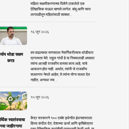
महिला सक्षमीकरणाच्या दिशेने टाकलेले एक
ऐतिहासिक पाऊल म्हणावे लागेल. बांबू आणि चारा
लागवडीतून महिलांसाठी शाश्वत ..
१६ जून २०२६
वय वाढल्यावर माणसाला नैसर्गिकरीत्याच थोडीफार
र्याय थोडा सक्षम
प्रगल्भता येते. राहुल गांधी हे या नियमालाही अपवाद!
करा!
त्यांना आजही राजकीय वास्तव काय आहे, याचे
आकलन होत नाही. अर्थात, त्यांनी जे राजकीय
सल्लागार नेमले आहेत, ते त्यांना योग्य सल्ला देत
नाहीत, अन्यथा ज्या ..
१५ जून २०२६
केंद्र सरकारने १०० टक्के इथेनॉल इंधनवापराला
्थिक स्वातंत्र्याचा
हिरवा कंदील देत, देशाच्या ऊर्जा आणि कृषिक्षेत्रात
नवा जाहीरनामा
एका ऐतिहासिक क्रांतीची पायाभरणी केली आहे. या