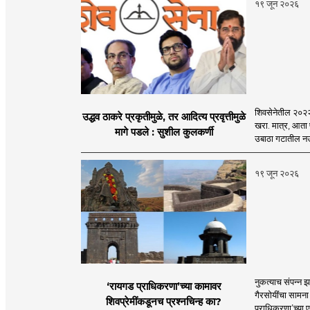
१९ जून २०२६
शिवसेनेतील २०२२च्
उद्धव ठाकरे प्रकृतीमुळे, तर आदित्य प्रवृत्तीमुळे
खरा. मात्र, आता 
मागे पडले : सुशील कुलकर्णी
उबाठा गटातील नऊप
१९ जून २०२६
नुकत्याच संपन्न झ
‘रायगड प्राधिकरणा’च्या कामावर
गैरसोयींचा सामना
शिवप्रेमींकडूनच प्रश्नचिन्ह का?
प्राधिकरणा’च्या 