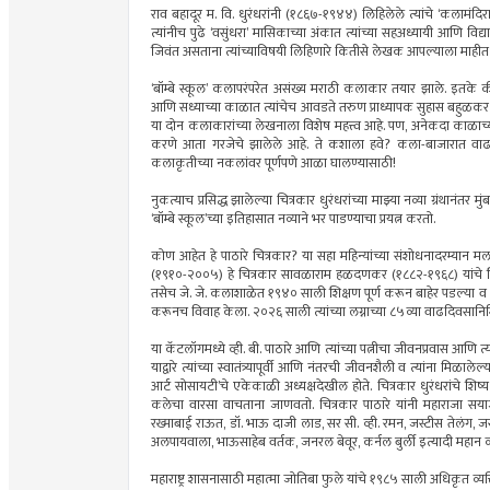
राव बहादूर म. वि. धुरंधरांनी (१८६७-१९४४) लिहिलेले त्यांचे ‘कलामंद
त्यांनीच पुढे ‘वसुंधरा’ मासिकाच्या अंकात त्यांच्या सहअध्यायी आणि वि
जिवंत असताना त्यांच्याविषयी लिहिणारे कितीसे लेखक आपल्याला माही
‘बॉम्बे स्कूल’ कलापरंपरेत असंख्य मराठी कलाकार तयार झाले. इतके की, 
आणि सध्याच्या काळात त्यांचेच आवडते तरुण प्राध्यापक सुहास बहुळकर या
या दोन कलाकारांच्या लेखनाला विशेष महत्त्व आहे. पण, अनेकदा काळा
करणे आता गरजेचे झालेले आहे. ते कशाला हवे? कला-बाजारात वाढत्य
कलाकृतीच्या नकलांवर पूर्णपणे आळा घालण्यासाठी!
नुकत्याच प्रसिद्ध झालेल्या चित्रकार धुरंधरांच्या माझ्या नव्या ग्रंथानंत
‘बॉम्बे स्कूल’च्या इतिहासात नव्याने भर पाडण्याचा प्रयत्न करतो.
कोण आहेत हे पाठारे चित्रकार? या सहा महिन्यांच्या संशोधनादरम्यान मला 
(१९१०-२००५) हे चित्रकार सावळाराम हळदणकर (१८८२-१९६८) यांचे शिष्य
तसेच जे. जे. कलाशाळेत १९४० साली शिक्षण पूर्ण करून बाहेर पडल्या व निसर्
करूनच विवाह केला. २०२६ साली त्यांच्या लग्नाच्या ८५व्या वाढदिवसानिमित्
या कॅटलॉगमध्ये व्ही. बी. पाठारे आणि त्यांच्या पत्नीचा जीवनप्रवास आणि त्यां
याद्वारे त्यांच्या स्वातंत्र्यापूर्वी आणि नंतरची जीवनशैली व त्यांना मिळालेल्
आर्ट सोसायटी’चे एकेकाळी अध्यक्षदेखील होते. चित्रकार धुरंधरांचे शिष्
कलेचा वारसा वाचताना जाणवतो. चित्रकार पाठारे यांनी महाराजा सय
रख्माबाई राऊत, डॉ. भाऊ दाजी लाड, सर सी. व्ही. रमन, जस्टीस तेलंग, जस्
अलपायवाला, भाऊसाहेब वर्तक, जनरल बेवूर, कर्नल बुर्ली इत्यादी महान व्यक्
महाराष्ट्र शासनासाठी महात्मा जोतिबा फुले यांचे १९८५ साली अधिकृत व्यक