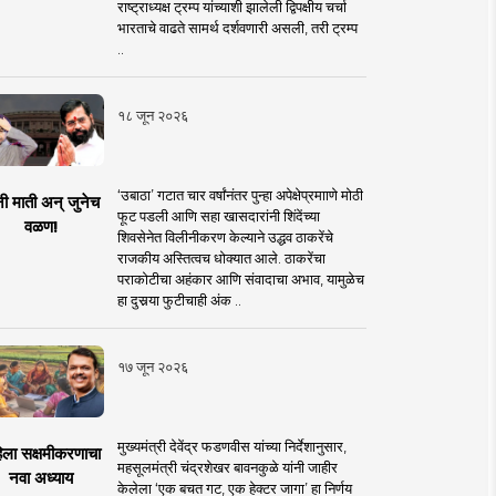
राष्ट्राध्यक्ष ट्रम्प यांच्याशी झालेली द्विपक्षीय चर्चा
भारताचे वाढते सामर्थ दर्शवणारी असली, तरी ट्रम्प
..
१८ जून २०२६
‘उबाठा’ गटात चार वर्षांनंतर पुन्हा अपेक्षेप्रमााणे मोठी
नी माती अन् जुनेच
फूट पडली आणि सहा खासदारांनी शिंदेंच्या
वळण!
शिवसेनेत विलीनीकरण केल्याने उद्धव ठाकरेंचे
राजकीय अस्तित्वच धोक्यात आले. ठाकरेंचा
पराकोटीचा अहंकार आणि संवादाचा अभाव, यामुळेच
हा दुसर्‍या फुटीचाही अंक ..
१७ जून २०२६
मुख्यमंत्री देवेंद्र फडणवीस यांच्या निर्देशानुसार,
िला सक्षमीकरणाचा
महसूलमंत्री चंद्रशेखर बावनकुळे यांनी जाहीर
नवा अध्याय
केलेला ‘एक बचत गट, एक हेक्टर जागा’ हा निर्णय