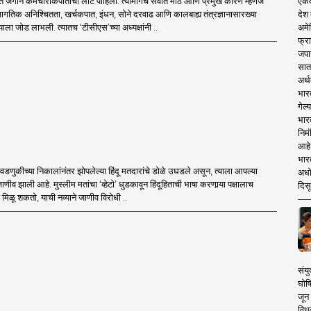
ंत जगाने कर्मचारीकपातीची लाट पाहिली. त्यामागचे सर्वांत मोठे आणि प्रमुख कारण म्हणजे
एकदा
गतिक अनिश्चितता, खर्चकपात, इंधन, सोने दरवाढ आणि कालबाह्य तंत्रज्ञानासारख्या
देश
ाला जोड लाभली. त्यातच ‘टीसीएस’च्या अध्यक्षांनी ..
अमेर
फ्रा
जपा
सात
अर्थ
भार
गेल्
भार
निमं
आहे.
भारत
वडणुकीच्या निकालांनंतर झोपलेल्या हिंदू मतदारांचे डोळे उघडले असून, त्याला आपल्या
अधो
ाणीव झाली आहे. मुस्लीम मतांचा ‘व्हेटो’ धुडकावून हिंदूहिताची भाषा करणार्‍या पक्षालाच
दिसू
िळू शकतो, याची नव्याने जाणीव विरोधी ..
संयु
घोष
जून 
विधव