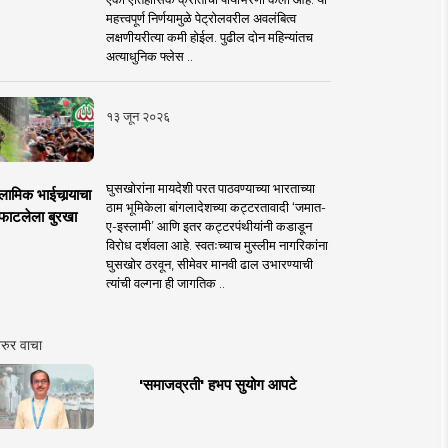
महत्त्वपूर्ण निर्णयामुळे पेट्रोलवरील अवलंबित्व
लक्षणीयरीत्या कमी होईल. पुढील दोन महिन्यांतच
अत्याधुनिक फ्लेस ..
१३ जून २०२६
घुसखोरांना मायदेशी परत पाठवण्याच्या भारताच्या
लामिक भाईचार्‍याचा
ठाम भूमिकेला बांगलादेशच्या कट्टरतावादी ‘जमात-
फाटलेला बुरखा
ए-इस्लामी’ आणि इतर कट्टरपंथीयांनी कडाडून
विरोध दर्शवला आहे. स्वतःच्याच मुस्लीम नागरिकांना
घुसखोर ठरवून, सीमेवर मानवी ढाल उभारण्याची
त्यांची वल्गना ही जागतिक ..
रुर वाचा
'समाजव्रती' हभप सुयोग आपटे