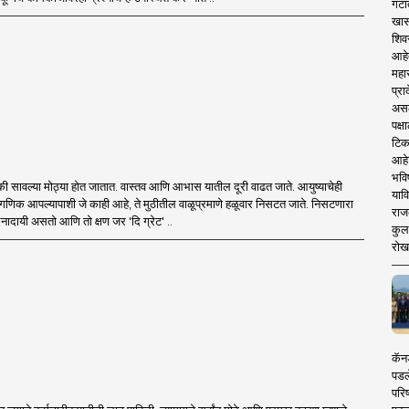
गटा
खास
शिव
आहे
महार
प्रा
असले
पक्
टिक
आहे
भवि
ी सावल्या मोठ्या होत जातात. वास्तव आणि आभास यातील दूरी वाढत जाते. आयुष्याचेही
याव
णिक आपल्यापाशी जे काही आहे, ते मुठीतील वाळूप्रमाणे हळूवार निसटत जाते. निसटणारा
राज
वेदनादायी असतो आणि तो क्षण जर 'दि ग्रेट' ..
कुलक
रोख
कॅनड
पडल
परिष