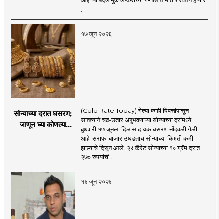
आहे. या बदलांमुळे लष्कराच्या गणवेशात मोठे परिवर्तन होणार
नियमावली लागू
..
१७ जून २०२६
(Gold Rate Today) गेल्या काही दिवसांपासून
सोन्याच्या दरात घसरण;
सातत्याने चढ-उतार अनुभवणाऱ्या सोन्याच्या दरांमध्ये
जाणून घ्या कोणत्या
बुधवारी १७ जूनला दिलासादायक घसरण नोंदवली गेली
शहरात काय दर?
आहे. सराफा बाजार उघडताच सोन्याच्या किमती कमी
झाल्याचे दिसून आले. २४ कॅरेट सोन्याच्या १० ग्रॅम दरात
२७० रुपयांची ..
१६ जून २०२६