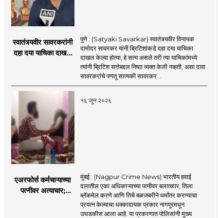
पुणे : (Satyaki Savarkar) स्वातंत्र्यवीर विनायक
स्वातंत्र्यवीर सावरकरांनी
दामोदर सावरकर यांनी ब्रिटिशांकडे दहा दया याचिका
दहा दया याचिका दाखल
दाखल केल्या होत्या, हे सत्य असले तरी त्या याचिकांमध्ये
केल्या, मात्र
त्यांनी ब्रिटिश सत्तेबद्दल निष्ठा व्यक्त केली नव्हती, असा दावा
ब्रिटिशांप्रति कधीही
सावरकरांचे पणतू सात्यकी सावरकर ..
निष्ठा व्यक्त केली नाही’!
पणतू सात्यकी सावरकर
१६ जून २०२६
यांनी न्यायालयात सादर
केला दावा
मुंबई : (Nagpur Crime News) भारतीय हवाई
एअरफोर्स कर्मचाऱ्याच्या
दलातील एका अधिकाऱ्याच्या पत्नीवर बलात्कार, तिला
पत्नीवर अत्याचार;
ब्लॅकमेल करणे आणि तिचे बळजबरीने धर्मांतर करण्याचा
नागपुरातील प्रकरणाने
प्रयत्न केल्याचा धक्कादायक प्रकार नागपूरमधून
उडवली खळबळ!
उघडकीस आला आहे. या प्रकरणात पोलिसांनी मुख्य