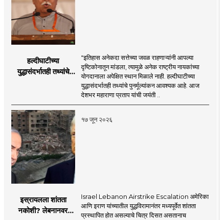
"इतिहास अनेकदा सत्तेच्या जवळ राहणाऱ्यांनी आपल्या
हल्दीघाटीच्या
दृष्टिकोनातून मांडला, त्यामुळे अनेक राष्ट्रीय नायकांच्या
युद्धासंदर्भातही तथ्यांचे
योगदानाला अपेक्षित स्थान मिळाले नाही. हल्दीघाटीच्या
पुनर्मूल्यांकन आवश्यक! :
युद्धासंदर्भातही तथ्यांचे पुनर्मूल्यांकन आवश्यक आहे. आज
सरसंघचालक डॉ.
देशभर महाराणा प्रताप यांची जयंती ..
मोहनजी भागवत
१७ जून २०२६
Israel Lebanon Airstrike Escalation अमेरिका
इस्रायलला शांतता
आणि इराण यांच्यातील युद्धविरामानंतर मध्यपूर्वेत शांतता
नकोशी? लेबनानवर
प्रस्थापित होत असल्याचे चित्र दिसत असतानाच