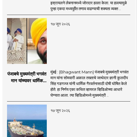
इस्रायलचा जोरदार
इस्रायलने लेबनानमध्ये जोरदार हल्ला केला. या हल्ल्यामुळे
हल्ला; चार जणांचा मृत्यू,
पुन्हा एकदा मध्यपूर्वेत तणाव वाढण्याची शक्यता व्यक्त ..
इराण-अमेरिकेत आरोप-
प्रत्यारोप
१७ जून २०२६
मुंबई : (Bhagwant Mann) पंजाबचे मुख्यमंत्री भगवंत
पंजाबचे मुख्यमंत्री भगवंत
मान यांना सोमवारी अकाल तख्ताचे जत्थेदार ज्ञानी कुलदीप
मान यांच्यावर धार्मिक
सिंह गडगज्ज यांनी धार्मिक गैरवर्तनासाठी दोषी घोषित केले
गैरवर्तनाचा ठपका!;अकाल
होते. हा निर्णय एका कथित व्हायरल व्हिडिओच्या आधारे
तख्ताच्या निर्णयाने मोठी
घेण्यात आला. त्या व्हिडिओमध्ये मुख्यमंत्री ..
खळबळ
१७ जून २०२६