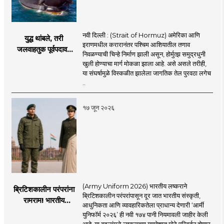
नवी दिल्ली : (Strait of Hormuz) अमेरिका आणि
युद्ध थांबले, तरी
इराणमधील करारानंतर पश्चिम आशियातील तणाव
जलवाहतुक पूर्वपदावर
निवळण्याची चिन्हे निर्माण झाली असून, होर्मुत्झ समुद्रधुनी
येण्यास होणार विलंब;
खुली होण्याचा मार्ग मोकळा झाला आहे. असे असले तरीही,
अडकलेल्या जहाजांना
या संघर्षामुळे विस्कळीत झालेला जागतिक तेल पुरवठा लगेच
कराराच्या शाश्वततेची
..
चिंता.
१७ जून २०२६
(Army Uniform 2026) भारतीय लष्कराने
ब्रिटिशकालीन परंपरांना
ब्रिटिशकालीन परंपरांपासून दूर जात भारतीय संस्कृती,
रामराम! भारतीय
आधुनिकता आणि व्यावहारिकतेला प्राधान्य देणारी ‘आर्मी
लष्कराची नवी ‘आर्मी
युनिफॉर्म २०२६’ ही नवी १७४ पानी नियमावली जाहीर केली
युनिफॉर्म २०२६’