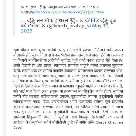
इसका हाफ नहीं पूरा जहन्नुम तक जाने वाला एनकाउंटर होना
चाहिए,
#justiceforsurya
pic.twitter.com/wXQJItudMm
— ꧁ सन ऑफ हाथरस ꧂ ⚔️ कीर्ति⚔️꧁ बृज
को लल्ला ⚔️ (@keerti_pratap_s)
May 30,
2026
सूर्या चौहान याला मुख्य आरोपी असद याने बकरी ईदच्या निमित्ताने फोन करुन
बोलावले होते. सुरुवातीला हा केवळ भेटीचा प्रसंग असल्याचे वाटत होते, मात्र त्यानंतर
या जिहादी मानसिकतेच्या आरोपींनी सुर्याला, "तुने कभी बकरा हलाल होते देखा है?
आओ दिखाते है" असं सांगत, त्याच्यावर अचानक चाकूने हल्ला करायला सुरूवात
केली. जखमी अवस्थेत सुर्याला तातडीने जवळच्या रुग्णालयात दाखल करण्यात आलं,
परंतु उपचारादरम्यान त्यांचा मृत्यू झाला. हे सगळं इथेच थांबलं नाही. तर जिहादी
मानसिकता असलेला मुख्य आरोपी असद याने या हत्येनंतर सोशल मीडियावर एक
व्हिडिओ देखील शेअर केलाय ज्यात तो म्हणतोय "तुम्हारे भाईने आज मर्डर कर दिया है,
सारे भाई प्यार देना." आता इथूनच या तरुणाच्या मानसिकतेच दर्शन होतयं. सूर्याच्या
हत्येचे तीव्र पडसाद गाझिबादमध्ये उमटले. सुरुवातीला त्याच्या कुटुंबीयांनी मृतदेह
स्वीकारण्यास नकार दिला. शवविच्छेदन आणि कायदेशीर प्रक्रिया पूर्ण होईपर्यंत
कुटुंबीय अंत्यसंस्कार करण्यास तयार नव्हते, मात्र पोलिस आणि प्रशासनाने त्यांना
समजावून सांगितले. यानंतर कुटुंबीयांनी अंत्यसंस्कारास संमती दिली. आक्रमक
झालेल्या हिंदुत्ववादी संघटनांनी सुर्याला न्याय मिळवून देण्यासाठी १० तासांचं
आंदोलन केलं.सूर्याच्या हत्येचं सीसीटीव्ही फुटेजही समोर आले. (Surya Chauhan
Case)