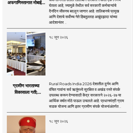
determine a modern role and approach
अफगाणिस्तानात मोबाईल
journalism for a 'smart' Maharashtra will
घेतला आहे, ज्यामुळे तेथील सर्व सरकारी कर्मचाऱ्यांचे
that is compatible with culture,
बॅन
दैनंदिन जीवनच बदलून जाणार आहे. तालिबानचे प्रमुख
be the side of the game.
motionlessness and tradition.
आणि देशाचे सर्वोच्च नेते हिबतुल्लाह अखुंदझादा यांच्या
आदेशानंतर ..
१८ जून २०२६
Rural Roads India 2026 देशातील दुर्गम आणि
ग्रामीण भारताच्या
वंचित गावांना सर्व ऋतूंमध्ये सुरक्षित व अखंड रस्ते संपर्क
विकासाला गती;
उपलब्ध करून देण्यासाठी केंद्र सरकारने २०२६-२७ या
२०२६-२७ मध्ये २६
आर्थिक वर्षात मोठे पाऊल उचलले आहे. प्रधानमंत्री ग्राम
हजार किमी नव्या रस्त्यांचे
सडक योजना आणि इतर ग्रामीण संपर्क योजनांअंतर्गत ..
लक्ष्य!
१८ जून २०२६