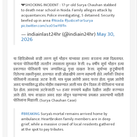
💔SHOCKING INCIDENT : 17-yr-old Surya Chauhan stabbed
to death near school in Noida. Family alleges attack by
acquaintances. Police investigating, 5 detained. Security
beefed up in area
#Noida
#JusticeForSurya
pic.twitter.com/xo05wYtFfn
— indiainlast24hr (@indiain24hr)
May 30,
2026
या व्हिडिओमध्ये काही तरुण सूर्य चौहान यांच्यावर हल्ला करताना स्पष्ट दिसतायत.
यानंतर पोलिसांनीही तातडीनं तपासाला सुरुवात केली. १७ वर्षीय सूर्या चौहान हत्या
प्रकरणात पोलिसांनी पाच जणांविरुद्ध गुन्हा दाखल केला. सूर्याच्या कुटुंबीयांनी
दिलेल्या तक्रारीनुसार, हल्ल्यात काही ओळखीचे तरुण सहभागी होते. त्यापैकी तिघांना
पोलिसांनी तात्काळ अटक केली. मात्र मुख्य आरोपी असद फरार होता. मुख्य आरोपी
असद याच्याविरुद्ध शोध मोहीम राबवण्यात आली मात्र दोन दिवस तो पोलिसांना चकवा
देत होता. असदच्या अटकेसाठी ५० हजार रुपयांचे बक्षीस देखील जाहीर करण्यात
आले होते. याच काळात असद शहर सोडून पळण्याच्या प्रयत्नात असल्याची माहिती
पोलिसांना मिळाली. (Surya Chauhan Case)
#BREAKING
Surya’s mortal remains arrived home by
ambulance. Heartbroken family members are in deep
grief, while a massive crowd of local residents gathered
at the spot to pay tributes.