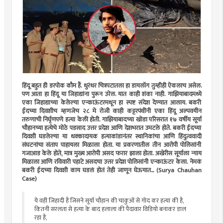
हिंदू बहुत ही डरपोक कौम हैं. धुरंधर चित्रपटातला हा डायलॉग तुम्हीही ऐकलाच असेल.
पण आता हा हिंदू या जिहाद्यांना पुरून उरेल. यात काही शंका नाही. गाझियाबादमध्ये
एका जिहाद्याच्या केलेल्या एन्काऊंटरमधून हा स्पष्ट संदेश देण्यात आलाय. बकरी
ईदच्या दिवशीच म्हणजेच २८ मे रोजी काही कट्टरपंथींनी एका हिंदू अल्पवयीन
तरुणाची निर्घृणपणे हत्या केली होती. गाझियाबादच्या खोडा परिसरात १७ वर्षीय सूर्या
चौहानच्या हत्येचे मोठे पडसाद उत्तर प्रदेश आणि देशभरात उमटले होते. बकरी ईदच्या
दिवशी घडलेल्या या धक्कादायक हत्याकांडानंतर स्थानिकांचा आणि हिंदुत्ववादी
संघटनांचा संताप पाहायला मिळाला होता. या प्रकरणातील तीन आरोपी पोलिसांनी
गजाआड केले होते, मात्र मुख्य आरोपी असद फरार झाला होता. अखेरीस सूर्याला न्याय
मिळाला आणि रविवारी पहाटे असदचा उत्तर प्रदेश पोलिसांनी एन्काऊंटर केला. नेमकं
बकरी ईदच्या दिवशी काय घडलं होतं तेही जाणून घेऊयात... (Surya Chauhan
Case)
ये वही जिहादी है जिसने सूर्या चौहान की चाकुओं से गोद कर हत्या की है,
कितनी सरलता से हत्या के बाद हलाला की पैदावार विडियो बनाकर डाल
रहा है,