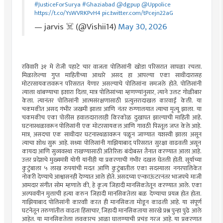
#JusticeForSurya
#Ghaziabad
@dgpup
@Uppolice
https://t.co/YsWVRKPvH4
pic.twitter.com/tPcejn22aG
— jarvis ☠️ (@Vishii14)
May 30, 2026
रविवारी ३१ मे रोजी पहाटे चार वाजता पोलिसांनी खोडा परिसरात सापळा रचला.
मिळालेल्या गुप्त माहितीच्या आधारे असद हा आपल्या एका साथीदारासह
मोटरसायकलवरून परिसरात येणार असल्याचे पोलिसांना समजले होते. पोलिसांनी
त्याला थांबण्याचा इशारा दिला, मात्र पोलिसांच्या म्हणण्यांनुसार, त्याने उलट गोळीबार
केला. त्यानंतर पोलिसांनी आत्मसंरक्षणासाठी प्रत्युत्तरादाखल कारवाई केली. या
चकमकीत असद गंभीर जखमी झाला आणि नंतर रुग्णालयात त्याचा मृत्यू झाला. या
चकमकीच एका पोलीस हवालदारालाही किरकोळ दुखापत झाल्याची माहिती आहे.
घटनास्थळावरून पोलिसांनी एक मोटरसायकल आणि गावठी पिस्तूल जप्त केले आहे.
मात्र, असदचा एक साथीदार घटनास्थळावरून पळून जाण्यात यशस्वी झाला असून
त्याचा शोध सुरू आहे. सध्या पोलिसांनी गाझियाबाद परिसरात सुरक्षा वाढवली असून
कायदा आणि सुव्यवस्था राखण्यासाठी अतिरिक्त बंदोबस्त तैनात करण्यात आला आहे.
उत्तर प्रदेशचे मुख्यमंत्री योगी यांनीही या प्रकरणाची गंभीर दखल घेतली होती. सूर्याच्या
कुटुंबाला ५ लाख रुपयांची मदत आणि कुटुंबातील एका सदस्याला नगरपालिकेत
नोकरी देण्याचे आश्वासनही देण्यात आले होते. असदच्या एन्काऊंटरनंतर भाजपचे माजी
आमदार संगीत सोम म्हणाले की, हे कृत्य जिहादी मानसिकतेतून करण्यात आले. एका
अल्पवयीन मुलाची हत्या करुन जिहादी मानसिकतेला बळ देण्याचा प्रयत्न होत होता.
गाझियाबाद पोलिसांनी कारवाी करत ही मानसिकता मोडून काढली आहे. या संपूर्ण
घटनेतून तरुणांतील वाढता हिंसाचार, जिहादी मानसिकताया सारखे प्रश्न पुन्हा पुढे आले
आहेत. या मानसिकतेला लवकारच आळा घालण्याची प्रचंड गरज आहे. या प्रकरणात